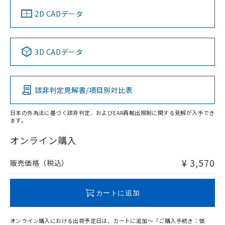
中国 RoHS
注意事項・凡例
2D CADデータ
中国 RoHS表
※1 ※2
3D CADデータ
Pb
Hg
Cd
Cr(VI)
該非判定見解書/項目別対比表
O
O
O
O
日本の外為法に基づく該非判定、およびEAR再輸出規制に関する見解が入手でき
ます。
"対応済み"や非含有の記載がされた商品であっても、流通
在庫等で未対応品が混在する可能性があります。
オンライン購入
非含有品が必要な際は、弊社営業部門もしくは販売店へお
問い合わせください。
¥ 3,570
販売価格（税込）
この製品のRoHS/REACH対応状況ページへ
カートに追加
オンライン購入における出荷予定日は、カートに追加～「ご購入手続き：価