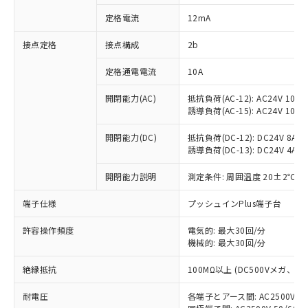
対応済み：EU RoHS指令（10物質）の
定格電流
12mA
非含有に対応した製品が提供可能な商品で
す。
接点定格
接点構成
2b
対応予定：EU RoHS指令（10物質）の非含
ご利用条件
有に対応した製品に切り替える予定のある
定格通電電流
10A
商品です。
対応予定なし：EU RoHS指令（10物質）の
開閉能力(AC)
抵抗負荷(AC-12): AC24V 10A/A
以下の条件をお読みいただき、同意のうえ
非含有に非対応の商品で、対応品を出す予
誘導負荷(AC-15): AC24V 10A/AC
ご利用ください。
定はありません。
調査・確認中：EU RoHS指令（10物質）の
開閉能力(DC)
抵抗負荷(DC-12): DC24V 8A/DC
本サービスは、当社制御機器事業取扱
※1 中国RoHS○×表
誘導負荷(DC-13): DC24V 4A/DC
非含有の対応状況を調査中または確認中の
商品の当社在庫状況および標準価格
商品です。
(税抜)を提供させていただくもので
開閉能力説明
測定条件: 周囲温度 20±2℃、
「○」：最大均質材料含有率が中国RoHSの
非該当品：ライセンス料など無形物で、有
す。
基準値以下であることを示します。
害物質有無と関係のない商品です。
当社制御機器事業取扱商品の中には、
端子仕様
プッシュインPlus端子台
「×」：最大均質材料含有率が中国RoHSの
仕入先様の事情により、非含有部品として
本サービスの対象外となる商品もある
基準値を超えていることを示します。
いたものが、含有品と判明した場合などや
当社は、これら貴社製品のうち、外国
ことをご了承ください。
許容操作頻度
電気的: 最大30回/分
「－」：未確認です。当社販売部門へお問
むを得ず変更することがあります。
為替および外国貿易法に定める商品
機械的: 最大30回/分
在庫状況および標準価格照会結果は、
い合わせください。
（以下｢規制貨物等」という）を輸出
記載している更新日時点での社内デー
*EU RoHS指令（10物質）：
または国外への提供する場合は、日本
絶縁抵抗
100MΩ以上 (DC500Vメガ、
記
タに基づき作成されるものであり、閲
説明
鉛(Pb) 1000ppm以下、 水銀(Hg) 1000ppm以下、 カド
*中国RoHS10物質の基準値 (GB/T26572)：
国政府の輸出許可(または役務取引許
号
覧された時点での実際の在庫および標
ミウム(Cd) 100ppm以下、
Pb(鉛) :1000ppm、 Hg(水銀) : 1000ppm、 Cd(カドミウ
耐電圧
各端子とアース間: AC2500V 50/
可)を取得するなどの必要な手続きを
六価クロム(Cr(Ⅵ)) 1000ppm以下、ポリ臭化ビフェニル
ム) : 100ppm、
準価格とは異なる場合があることをご