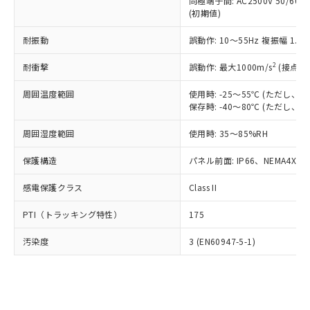
類(PBB) 1000ppm以下、ポリ臭化ジフェニルエーテル類
同極端子間: AC2500V 50/60
Cr(Ⅵ)(六価クロム) : 1000ppm、 PBBs(ポリ臭化ビフェ
とります。
了承ください。
(PBDE) 1000ppm以下、フタル酸ビス(2-エチルヘキシ
○
一定数以上の在庫あり
ニル類) : 1000ppm、 PBDEs(ポリ臭化ジフェニルエーテ
(初期値)
当社は規制貨物を破棄する場合は、完
ル) (DEHP)(別名：DOP) 1000ppm以下、フタル酸ブチ
正式な納期状況および標準価格はお客
ル類) : 1000ppm、
ルベンジル（BBP） 1000ppm以下、フタル酸ジブチル
全に破砕するなど、違法に輸出されな
DBP(フタル酸ジブチル) : 1000ppm、 DIBP(フタル酸ジ
様のお取引先、またはお客様担当のオ
耐振動
誤動作: 10～55Hz 複振幅 1.
（DBP） 1000ppm以下、フタル酸ジイソブチル
イソブチル) : 1000ppm、 BBP(フタル酸ブチルベンジ
△
一定数には満たないが在庫あり
いよう必要な手段を講じます。
ムロン制御機器販売店・当社販売員に
(DIBP) 1000ppm以下
ル) : 1000ppm、
当社は貴社製品を、核兵器、ミサイ
但し、RoHS指令で産業用監視および制御機器に対する
DEHP(フタル酸ビス(2-エチルヘキシル)) : 1000ppm
ご相談ください。
2
耐衝撃
誤動作: 最大1000m/s
(接点開
適用除外項目は除く。
ル、化学兵器、生物兵器またはその他
－
在庫なし(最新の在庫状況につ
オムロン制御機器販売店や当社販売拠
フタル酸エステル類の４物質については閾値を超える意
武器並びにこれらの製造装置等に一切
いては、お客様のお取引先、ま
周囲温度範囲
図的な使用がないことを確認しています。
使用時: -25～55℃ (ただし
点は「
販売ネットワーク
」をご確認
※2 環境保護使用期限
使用いたしません。
保存時: -40～80℃ (ただし
たはお客様担当のオムロン制御
ください。
当社は、貴社製品を第三者に販売する
機器販売店・当社販売員にご確
在庫状況および標準価格結果を当社の
※2 対応予定月
「ｅ」：有害物質（10物質）のすべてが基
周囲湿度範囲
使用時: 35～85%RH
場合は、上記1、2および3の内容を当
認ください)
事前の承諾なく第三者に漏洩または開
準値以下であることを示します。
該第三者に通知します。また当社は、
示しないようお願いします。
保護構造
パネル前面: IP66、NEMA4X, N
部品在庫の切り替え状況などにより、予定
「10」：通常の使用状況下において有害物
販売先および販売に係わる関係者が違
マイパーツ機能（部品リスト作成サー
空
受注生産機種、また在庫状況の
月が前後することがあります。
質が外部に漏えいし、環境に深刻な影響を
法に輸出するおそれがある場合は、取
ビス）をご利用いただくには、I-Web
白
情報を公開していない機種
感電保護クラス
Class II
及ぼさない年数を意味します。
り引きをいたしません。
メンバーズにご登録されている必要が
「－」：未確認です。当社販売部門へお問
あります。
PTI（トラッキング特性）
175
い合わせください。
お客様が当ウェブサイト上で当社にご
※3 非含有証明書ダウンロード
登録された部品リストについて、当社
汚染度
3 (EN60947-5-1)
および当社の共同利用者が、当社の製
下記の非含有証明書をダウンロードするこ
品・サービスに関するお客様との取
とができます。
合意する
キャンセル
引・商談に必要な範囲で利用すること
をご了承ください。
EU RoHS指令（10物質）の非含有証明書