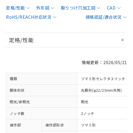
定格/性能
外形図
取りつけ穴加工図
CAD
RoHS/REACH対応状況
規格認証/適合状況
定格/性能
情報更新：2026/05/21
種類
ツマミ形セレクタスイッチ
胴体形状
丸胴形(φ22/25mm共用)
照光/非照光
照光
ノッチ数
2ノッチ
操作部
操作部形状
ツマミ形