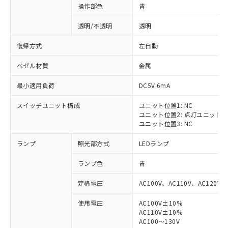
操作部色
青
透明/不透明
透明
復帰方式
左自動
ベゼル材質
金属
最小適用負荷
DC5V 6mA
スイッチユニット構成
ユニット位置1: NC
ユニット位置2: 点灯ユニット
ユニット位置3: NC
ランプ
照光部方式
LEDランプ
ランプ色
青
定格電圧
AC100V、AC110V、AC120V
使用電圧
AC100V±10%
※1 対応状況
AC110V±10%
AC100～130V