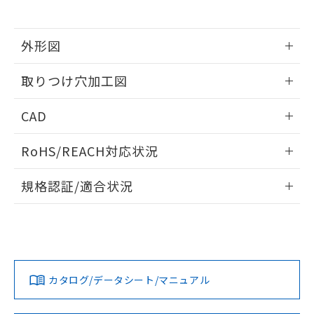
※当社の共同利用者とは、
"個人情報
51物質の非含有証明書（当社基準）
の共同利用に関して"
の「1.共同利
※本証明書は発行日時点で非含有を証明す
用者の範囲」に記載されている法人を
るもので、過去に遡って非含有を証明する
外形図
指します。
ものではありません。
情報更新：2026/05/21
また、RoHS指令のフタル酸エステル類４
取りつけ穴加工図
物質の対応では、対応完了までの期間は出
荷製品に未対応品が混在することから備考
情報更新：2026/05/21
CAD
欄に対応日を記載しておりました。
既に当社にて対応品への在庫切替を完了
ログイン/会員登録いただくと、CADデータをダウンロー
していることから、特段のことがない限
RoHS/REACH対応状況
ドすることができます。
り、2022年1月12日より割愛しておりま
す。
情報更新：2026/7/29
規格認証/適合状況
ログイン/会員登録
EU RoHS
注意事項・凡例
A22NW-2ML-TAA-P202-ADについての規格認証/適合状況に
ついては、「カスタマーサポートセンタ お客様相談室」また
は貴社担当オムロン営業員または販売店にお問い合わせくだ
対応状況
対応予定月
※1
※2
さい。
ダウンロードデータをご利用いただく前に、以下を必ずお読
みください。
カタログ/データシート/マニュアル
対応済み
ソフトウェアの使用条件
お問い合わせ