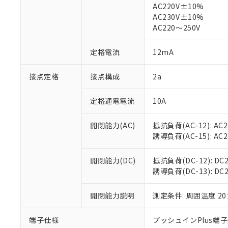
※1 中国RoHS
AC220V±10%
仕入先様の事情に
AC230V±10%
があります。
以下の条件をお読
「○」：最大均質
AC220～250V
「×」：最大均質
本サービスは
当社は、これ
*EU RoHS指令（10物
「－」：未確認で
鉛(Pb) 1000ppm以下、
くものです。
う）を輸出ま
定格電流
12mA
記
説明
六価クロム(Cr(Ⅵ)) 1
当社制御機器
などの必要な
フタル酸ビス(2-エチルヘ
号
*中国RoHS10物質の基準値 
ル（DBP） 1000ppm
在庫状況およ
当社は規制貨
接点定格
接点構成
2a
Pb(鉛) :1000ppm、 Hg
但し、RoHS指令で産
のであり、閲
ます。
Cr(Ⅵ)(六価クロム) : 
フタル酸エステル類の４
○
一定数以
DBP(フタル酸ジブチル) :
い。
当社は貴社製
DEHP(フタル酸ビス(2-エ
定格通電電流
10A
正式な納期状
置等に一切使
当社販売員に
※2 対応予定月
△
一定数に
当社は、貴社
開閉能力(AC)
抵抗負荷(AC-12): AC24
オムロン制御
また当社は、
※2 環境保護使
誘導負荷(AC-15): AC24V
在庫状況およ
部品在庫の切り替
たしません。
－
在庫なし
す。
「ｅ」：有害物質
機器販売
マイパーツ機
開閉能力(DC)
抵抗負荷(DC-12): DC24
「10」：通常の
ている必要が
誘導負荷(DC-13): DC24
味します。
空
受注生産
お客様が当ウ
※3 非含有証明
「－」：未確認で
白
が、当社の製
開閉能力説明
測定条件: 周囲温度 2
さい。
下記の非含有証明
※当社の共同
端子仕様
プッシュインPlus端
いる法人を指
EU RoHS指令（