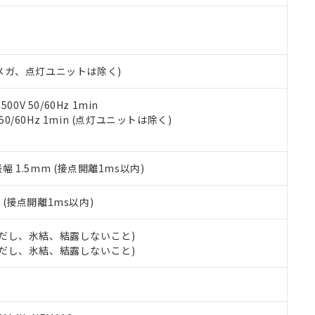
明書（当社基準）
日時点で非含有を証明するもので、過去に遡って非含有を証明するも
令のフタル酸エステル類４物質の対応では、対応完了までの期間は出
備考欄に対応日を記載しておりました。
品への在庫切替を完了していることから、特段のことがない限り、20
00Vメガ、点灯ユニットは除く)
す。
0V 50/60Hz 1min
 50/60Hz 1min (点灯ユニットは除く)
振幅 1.5mm (接点開離1ms以内)
2
(接点開離1ms以内)
 (ただし、氷結、結露しないこと)
 (ただし、氷結、結露しないこと)