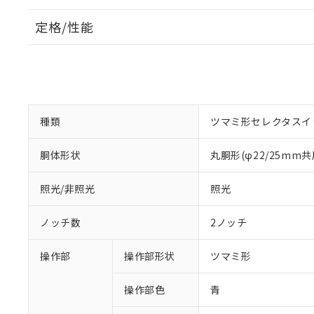
定格/性能
種類
ツマミ形セレクタスイ
胴体形状
丸胴形(φ22/25mm共
照光/非照光
照光
ノッチ数
2ノッチ
操作部
操作部形状
ツマミ形
操作部色
青