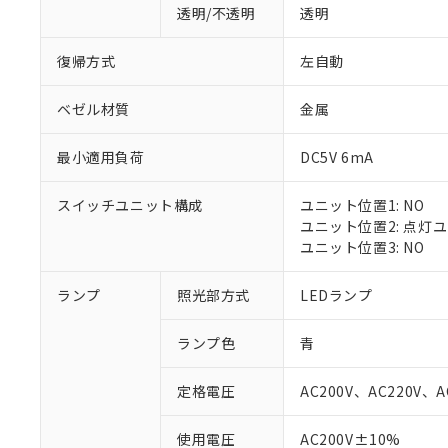
透明/不透明
透明
復帰方式
左自動
ベゼル材質
金属
最小適用負荷
DC5V 6mA
スイッチユニット構成
ユニット位置1: NO
ユニット位置2: 点灯
ユニット位置3: NO
ランプ
照光部方式
LEDランプ
※1 対応状況
ランプ色
青
対応済み：EU
対応予定：EU R
定格電圧
AC200V、AC220V、A
対応予定なし：EU
調査・確認中：EU
ご利用条件
使用電圧
AC200V±10%
非該当品：ライセ