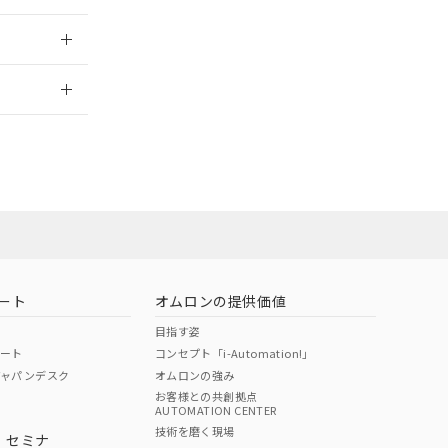
2026/7/29
担当オムロン営
お問い合わせ
ート
オムロンの提供価値
目指す姿
ポート
コンセプト「i-Automation!」
ジャパンデスク
オムロンの強み
お客様との共創拠点
AUTOMATION CENTER
DIBP
BBP
DEHP
環境保護
技術を磨く現場
・セミナ