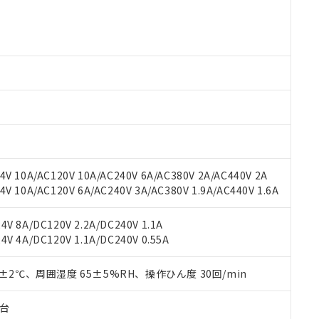
○×表
より、非含有部品としていたものが、含有品と判明した場合などやむ
みいただき、同意のうえご利用ください。
材料含有率が中国RoHSの基準値以下であることを示します。
材料含有率が中国RoHSの基準値を超えていることを示します。
、当社制御機器事業取扱商品の当社在庫状況および標準価格(税抜)
ら貴社製品のうち、外国為替および外国貿易法に定める商品（以下｢
質）：
す。当社販売部門へお問い合わせください。
 水銀(Hg) 1000ppm以下、 カドミウム(Cd) 100ppm以下、
たは国外への提供する場合は、日本国政府の輸出許可(または役務取
000ppm以下、ポリ臭化ビフェニル類(PBB) 1000ppm以下、ポリ臭化ジフェニルエーテル類(P
事業取扱商品の中には、本サービスの対象外となる商品もあること
手続きをとります。
キシル) (DEHP)(別名：DOP) 1000ppm以下、フタル酸ブチルベンジル（BBP） 100
(GB/T26572)：
以下、フタル酸ジイソブチル (DIBP) 1000ppm以下
び標準価格照会結果は、記載している更新日時点での社内データに
物を破棄する場合は、完全に破砕するなど、違法に輸出されないよ
(水銀) : 1000ppm、 Cd(カドミウム) : 100ppm、
業用監視および制御機器に対する適用除外項目は除く。
覧された時点での実際の在庫および標準価格とは異なる場合がある
1000ppm、 PBBs(ポリ臭化ビフェニル類) : 1000ppm、 PBDEs(ポリ臭化ジフェニルエーテル類
物質については閾値を超える意図的な使用がないことを確認しています。
上の在庫あり
 1000ppm、 DIBP(フタル酸ジイソブチル) : 1000ppm、 BBP(フタル酸ブチルベンジル) :
品を、核兵器、ミサイル、化学兵器、生物兵器またはその他武器並
チルヘキシル)) : 1000ppm
況および標準価格はお客様のお取引先、またはお客様担当のオムロ
用いたしません。
ご相談ください。
は満たないが在庫あり
製品を第三者に販売する場合は、上記1、2および3の内容を当該第
V 10A/AC120V 10A/AC240V 6A/AC380V 2A/AC440V 2A
機器販売店や当社販売拠点は「
販売ネットワーク
」をご確認くだ
販売先および販売に係わる関係者が違法に輸出するおそれがある場
用期限
 10A/AC120V 6A/AC240V 3A/AC380V 1.9A/AC440V 1.6A
び標準価格結果を当社の事前の承諾なく第三者に漏洩または開示し
え状況などにより、予定月が前後することがあります。
(最新の在庫状況については、お客様のお取引先、またはお客様担当
（10物質）のすべてが基準値以下であることを示します。
店・当社販売員にご確認ください)
能（部品リスト作成サービス）をご利用いただくには、I-Webメン
V 8A/DC120V 2.2A/DC240V 1.1A
使用状況下において有害物質が外部に漏えいし、環境に深刻な影響を
あります。
V 4A/DC120V 1.1A/DC240V 0.55A
機種、また在庫状況の情報を公開していない機種
ェブサイト上で当社にご登録された部品リストについて、当社およ
書ダウンロード
す。当社販売部門へお問い合わせください。
品・サービスに関するお客様との取引・商談に必要な範囲で利用す
合意する
キャンセル
0±2℃、周囲湿度 65±5%RH、操作ひん度 30回/min
書をダウンロードすることができます。
利用者とは、
"個人情報の共同利用に関して"
の「1.共同利用者の
子台
します。
10物質）の非含有証明書