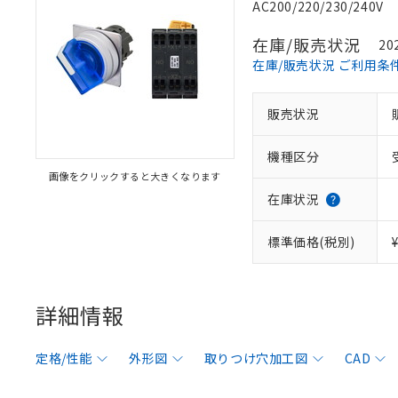
AC200/220/230/240V
在庫/販売状況
20
在庫/販売状況 ご利用条
販売状況
機種区分
画像をクリックすると大きくなります
在庫状況
標準価格(税別)
詳細情報
定格/性能
外形図
取りつけ穴加工図
CAD