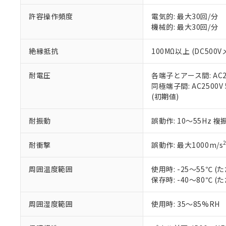
51物質の非含有証
許容操作頻度
電気的: 最大30回/分
※本証明書は発行
機械的: 最大30回/分
また、RoHS指
混在することから
既に当社にて対応
絶縁抵抗
100MΩ以上 (DC5
り割愛しておりま
耐電圧
各端子とアース間: AC250
同極端子間: AC2500V
(初期値)
耐振動
誤動作: 10～55Hz 複
耐衝撃
誤動作: 最大1000m/s
周囲温度範囲
使用時: -25～55℃
保存時: -40～80℃
周囲湿度範囲
使用時: 35～85%RH