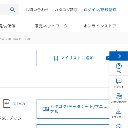
お問い合わせ
カタログ請求
ログイン/新規登録
検索
提供価値
販売ネットワーク
オンラインストア
NW-2ML-TAA-P101-AE
マイリストに追加
FAQ
チャット
お問い合わせ
PDF出力
カタログ/データシート/マニュ
アル
66, プッシ
ダウンロード