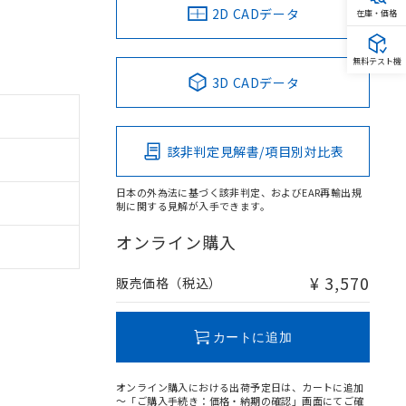
2D CADデータ
在庫・価格
無料テスト機
3D CADデータ
該非判定見解書/項目別対比表
日本の外為法に基づく該非判定、およびEAR再輸出規
制に関する見解が入手できます。
オンライン購入
¥ 3,570
販売価格（税込）
カートに追加
オンライン購入における出荷予定日は、カートに追加
～「ご購入手続き：価格・納期の確認」画面にてご確