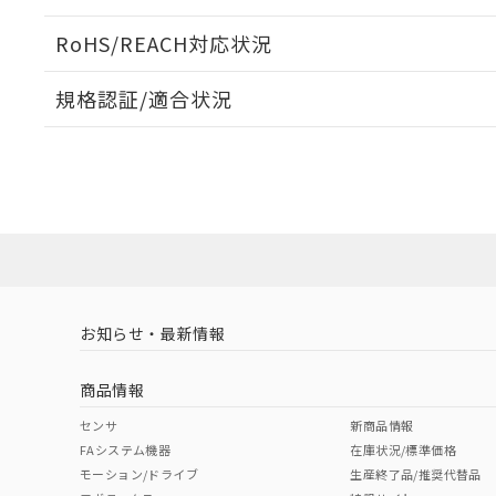
ログイン/会員登録いただくと、CADデータをダウンロ
RoHS/REACH対応状況
規格認証/適合状況
EU RoHS
注意事項・凡例
A22NW-2ML-TAA-P101-AEについての規格認証/適
業員または販売店にお問い合わせください。
ダウンロードデータをご利用いただく前に、以下を必ずお読
対応状況
対応予定月
※1
※2
ソフトウェアの使用条件
対応済み
お知らせ・最新情報
中国 RoHS
注意事項・凡例
商品情報
中国 RoHS表
※1 ※2
センサ
新商品情報
FAシステム機器
在庫状況/標準価格
Pb
Hg
Cd
Cr(V
モーション/ドライブ
生産終了品/推奨代替品