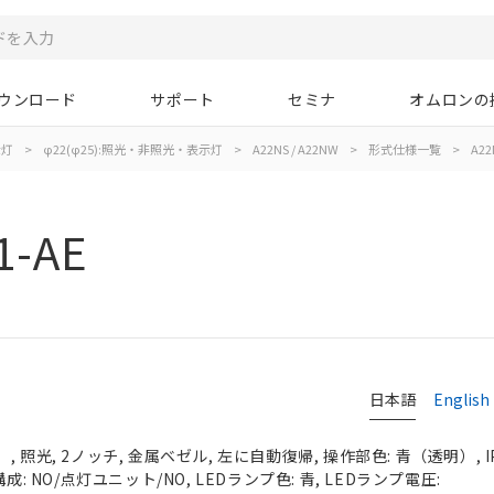
ウンロード
サポート
セミナ
オムロンの
示灯
>
φ22(φ25):照光・非照光・表示灯
>
A22NS / A22NW
>
形式仕様一覧
>
A22
1-AE
日本語
English
 照光, 2ノッチ, 金属ベゼル, 左に自動復帰, 操作部色: 青（透明）, IP
成: NO/点灯ユニット/NO, LEDランプ色: 青, LEDランプ電圧: