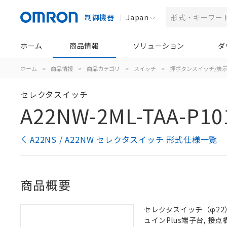
制御機器
Japan
ホーム
商品情報
ソリューション
ダ
ホーム
>
商品情報
>
商品カテゴリ
>
スイッチ
>
押ボタンスイッチ/表
セレクタスイッチ
A22NW-2ML-TAA-P10
A22NS / A22NW セレクタスイッチ 形式仕様一覧
商品概要
セレクタスイッチ（φ22）,
ュインPlus端子台, 接点構