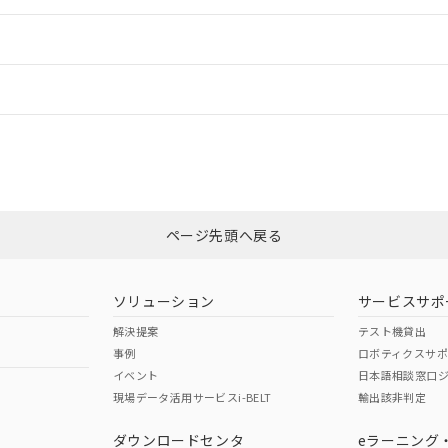
ードすることができます。
情報更新：
ログイン/会員登録
合状況については、「カスタマーサポートセンタ お客様相談室」または貴社
みください。
非含有証明書
※3
ページ先頭へ戻る
ダウンロードはこちら
ソリューション
サービスサポ
解決提案
テスト機貸出
事例
ロボティクスサ
イベント
日本語相談窓口
現場データ活用サービスi-BELT
輸出該非判定
I)
PBBs
PBDEs
DBP
ダウンロードセンタ
eラーニング