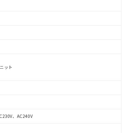
ユニット
 RoHS指令（10物質）の非含有に対応した製品が提供可能な商品です
oHS指令（10物質）の非含有に対応した製品に切り替える予定のある
C230V、AC240V
 RoHS指令（10物質）の非含有に非対応の商品で、対応品を出す予
 RoHS指令（10物質）の非含有の対応状況を調査中または確認中の
ンス料など無形物で、有害物質有無と関係のない商品です。