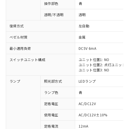
操作部色
青
透明/不透明
透明
復帰方式
左自動
ベゼル材質
金属
最小適用負荷
DC5V 6mA
スイッチユニット構成
ユニット位置1: NO
ユニット位置2: 点灯ユニット
ユニット位置3: NO
ランプ
照光部方式
LEDランプ
ランプ色
青
定格電圧
AC/DC12V
※1 対応状況
使用電圧
AC/DC12V±10%
定格電流
12mA
対応済み：EU RoHS指令（10物質）の