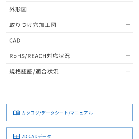
51物質の非含有証明書（当社基準）
の共同利用に関して"
の「1.共同利
※本証明書は発行日時点で非含有を証明す
外形図
用者の範囲」に記載されている法人を
るもので、過去に遡って非含有を証明する
指します。
ものではありません。
情報更新：2026/05/21
取りつけ穴加工図
また、RoHS指令のフタル酸エステル類４
物質の対応では、対応完了までの期間は出
情報更新：2026/05/21
CAD
荷製品に未対応品が混在することから備考
欄に対応日を記載しておりました。
ログイン/会員登録いただくと、CADデータをダウンロー
既に当社にて対応品への在庫切替を完了
RoHS/REACH対応状況
ドすることができます。
していることから、特段のことがない限
り、2022年1月12日より割愛しておりま
情報更新：2026/7/29
規格認証/適合状況
す。
ログイン/会員登録
EU RoHS
注意事項・凡例
A22NW-2ML-TAA-P101-ABについての規格認証/適合状況に
ついては、「カスタマーサポートセンタ お客様相談室」また
は貴社担当オムロン営業員または販売店にお問い合わせくだ
対応状況
対応予定月
※1
※2
さい。
ダウンロードデータをご利用いただく前に、以下を必ずお読
みください。
カタログ/データシート/マニュアル
対応済み
ソフトウェアの使用条件
お問い合わせ
中国 RoHS
注意事項・凡例
2D CADデータ