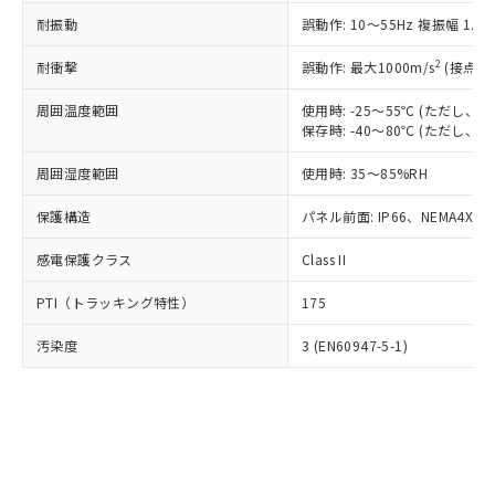
○
一定数以上の在庫あり
ニル類) : 1000ppm、 PBDEs(ポリ臭化ジフェニルエーテ
当社は規制貨物を破棄する場合は、完
ル) (DEHP)(別名：DOP) 1000ppm以下、フタル酸ブチ
正式な納期状況および標準価格はお客
ル類) : 1000ppm、
耐振動
誤動作: 10～55Hz 複振幅 1.
ルベンジル（BBP） 1000ppm以下、フタル酸ジブチル
全に破砕するなど、違法に輸出されな
DBP(フタル酸ジブチル) : 1000ppm、 DIBP(フタル酸ジ
様のお取引先、またはお客様担当のオ
（DBP） 1000ppm以下、フタル酸ジイソブチル
イソブチル) : 1000ppm、 BBP(フタル酸ブチルベンジ
△
一定数には満たないが在庫あり
いよう必要な手段を講じます。
ムロン制御機器販売店・当社販売員に
(DIBP) 1000ppm以下
2
耐衝撃
ル) : 1000ppm、
誤動作: 最大1000m/s
(接点開
当社は貴社製品を、核兵器、ミサイ
但し、RoHS指令で産業用監視および制御機器に対する
DEHP(フタル酸ビス(2-エチルヘキシル)) : 1000ppm
ご相談ください。
適用除外項目は除く。
ル、化学兵器、生物兵器またはその他
－
在庫なし(最新の在庫状況につ
オムロン制御機器販売店や当社販売拠
周囲温度範囲
使用時: -25～55℃ (ただし
フタル酸エステル類の４物質については閾値を超える意
武器並びにこれらの製造装置等に一切
いては、お客様のお取引先、ま
図的な使用がないことを確認しています。
保存時: -40～80℃ (ただし
点は「
販売ネットワーク
」をご確認
※2 環境保護使用期限
使用いたしません。
たはお客様担当のオムロン制御
ください。
当社は、貴社製品を第三者に販売する
周囲湿度範囲
使用時: 35～85%RH
機器販売店・当社販売員にご確
在庫状況および標準価格結果を当社の
※2 対応予定月
「ｅ」：有害物質（10物質）のすべてが基
場合は、上記1、2および3の内容を当
認ください)
事前の承諾なく第三者に漏洩または開
準値以下であることを示します。
保護構造
パネル前面: IP66、NEMA4X, N
該第三者に通知します。また当社は、
示しないようお願いします。
部品在庫の切り替え状況などにより、予定
「10」：通常の使用状況下において有害物
販売先および販売に係わる関係者が違
マイパーツ機能（部品リスト作成サー
空
受注生産機種、また在庫状況の
感電保護クラス
Class II
月が前後することがあります。
質が外部に漏えいし、環境に深刻な影響を
法に輸出するおそれがある場合は、取
ビス）をご利用いただくには、I-Web
白
情報を公開していない機種
及ぼさない年数を意味します。
り引きをいたしません。
メンバーズにご登録されている必要が
PTI（トラッキング特性）
175
「－」：未確認です。当社販売部門へお問
あります。
い合わせください。
お客様が当ウェブサイト上で当社にご
汚染度
3 (EN60947-5-1)
※3 非含有証明書ダウンロード
登録された部品リストについて、当社
および当社の共同利用者が、当社の製
下記の非含有証明書をダウンロードするこ
品・サービスに関するお客様との取
とができます。
合意する
キャンセル
引・商談に必要な範囲で利用すること
をご了承ください。
EU RoHS指令（10物質）の非含有証明書
※当社の共同利用者とは、
"個人情報