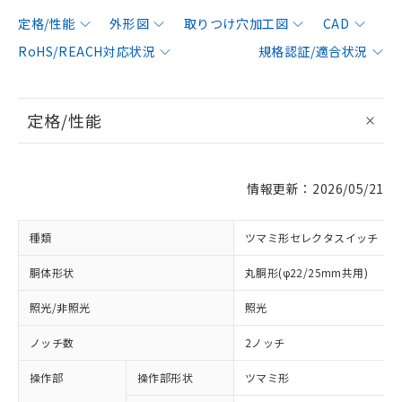
定格/性能
外形図
取りつけ穴加工図
CAD
RoHS/REACH対応状況
規格認証/適合状況
定格/性能
情報更新：2026/05/21
種類
ツマミ形セレクタスイッチ
胴体形状
丸胴形(φ22/25mm共用)
照光/非照光
照光
ノッチ数
2ノッチ
操作部
操作部形状
ツマミ形