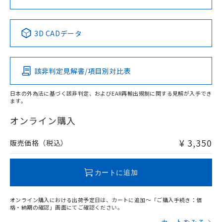
中国 RoHS表
※1 ※2
3D CADデータ
Pb
Hg
Cd
Cr(VI)
該非判定見解書/項目別対比表
X
O
O
O
日本の外為法に基づく該非判定、およびEAR再輸出規制に関する見解が入手でき
ます。
"対応済み"や非含有の記載がされた商品であっても、流通
在庫等で未対応品が混在する可能性があります。
オンライン購入
非含有品が必要な際は、弊社営業部門もしくは販売店へお
問い合わせください。
¥ 3,350
販売価格（税込）
この製品のRoHS/REACH対応状況ページへ
カートに追加
オンライン購入における出荷予定日は、カートに追加～「ご購入手続き：価
格・納期の確認」画面にてご確認ください。