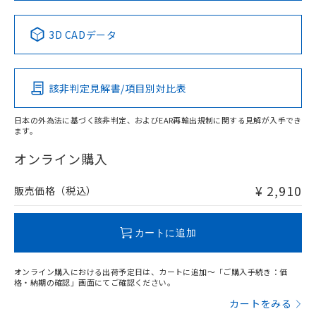
中国 RoHS表
※1 ※2
3D CADデータ
Pb
Hg
Cd
Cr(VI)
該非判定見解書/項目別対比表
X
O
O
O
日本の外為法に基づく該非判定、およびEAR再輸出規制に関する見解が入手でき
ます。
"対応済み"や非含有の記載がされた商品であっても、流通
在庫等で未対応品が混在する可能性があります。
オンライン購入
非含有品が必要な際は、弊社営業部門もしくは販売店へお
問い合わせください。
¥ 2,910
販売価格（税込）
この製品のRoHS/REACH対応状況ページへ
カートに追加
オンライン購入における出荷予定日は、カートに追加～「ご購入手続き：価
格・納期の確認」画面にてご確認ください。
カートをみる