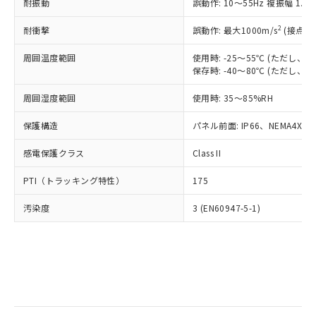
当社は規制貨物を破棄する場合は、完
耐振動
ル) (DEHP)(別名：DOP) 1000ppm以下、フタル酸ブチ
誤動作: 10～55Hz 複振幅 1.
正式な納期状況および標準価格はお客
ル類) : 1000ppm、
ルベンジル（BBP） 1000ppm以下、フタル酸ジブチル
全に破砕するなど、違法に輸出されな
DBP(フタル酸ジブチル) : 1000ppm、 DIBP(フタル酸ジ
様のお取引先、またはお客様担当のオ
（DBP） 1000ppm以下、フタル酸ジイソブチル
イソブチル) : 1000ppm、 BBP(フタル酸ブチルベンジ
△
一定数には満たないが在庫あり
いよう必要な手段を講じます。
2
耐衝撃
誤動作: 最大1000m/s
(接点開
ムロン制御機器販売店・当社販売員に
(DIBP) 1000ppm以下
ル) : 1000ppm、
当社は貴社製品を、核兵器、ミサイ
但し、RoHS指令で産業用監視および制御機器に対する
DEHP(フタル酸ビス(2-エチルヘキシル)) : 1000ppm
ご相談ください。
適用除外項目は除く。
周囲温度範囲
使用時: -25～55℃ (ただし
ル、化学兵器、生物兵器またはその他
－
在庫なし(最新の在庫状況につ
オムロン制御機器販売店や当社販売拠
フタル酸エステル類の４物質については閾値を超える意
保存時: -40～80℃ (ただし
武器並びにこれらの製造装置等に一切
いては、お客様のお取引先、ま
図的な使用がないことを確認しています。
点は「
販売ネットワーク
」をご確認
※2 環境保護使用期限
使用いたしません。
たはお客様担当のオムロン制御
ください。
周囲湿度範囲
使用時: 35～85%RH
当社は、貴社製品を第三者に販売する
機器販売店・当社販売員にご確
在庫状況および標準価格結果を当社の
※2 対応予定月
「ｅ」：有害物質（10物質）のすべてが基
場合は、上記1、2および3の内容を当
認ください)
事前の承諾なく第三者に漏洩または開
保護構造
パネル前面: IP66、NEMA4X, N
準値以下であることを示します。
該第三者に通知します。また当社は、
示しないようお願いします。
部品在庫の切り替え状況などにより、予定
「10」：通常の使用状況下において有害物
販売先および販売に係わる関係者が違
マイパーツ機能（部品リスト作成サー
感電保護クラス
Class II
空
受注生産機種、また在庫状況の
月が前後することがあります。
質が外部に漏えいし、環境に深刻な影響を
法に輸出するおそれがある場合は、取
ビス）をご利用いただくには、I-Web
白
情報を公開していない機種
及ぼさない年数を意味します。
り引きをいたしません。
PTI（トラッキング特性）
175
メンバーズにご登録されている必要が
「－」：未確認です。当社販売部門へお問
あります。
い合わせください。
汚染度
3 (EN60947-5-1)
お客様が当ウェブサイト上で当社にご
※3 非含有証明書ダウンロード
登録された部品リストについて、当社
および当社の共同利用者が、当社の製
下記の非含有証明書をダウンロードするこ
品・サービスに関するお客様との取
とができます。
合意する
キャンセル
引・商談に必要な範囲で利用すること
をご了承ください。
EU RoHS指令（10物質）の非含有証明書
※当社の共同利用者とは、
"個人情報
51物質の非含有証明書（当社基準）