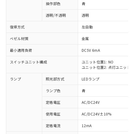
操作部色
青
透明/不透明
透明
復帰方式
左自動
ベゼル材質
金属
最小適用負荷
DC5V 6mA
スイッチユニット構成
ユニット位置1: NO
ユニット位置2: 点灯ユニット
ランプ
照光部方式
LEDランプ
ランプ色
青
定格電圧
AC/DC24V
使用電圧
AC/DC24V±10%
※1 対応状況
定格電流
12mA
対応済み：EU RoHS指令（10物質）の