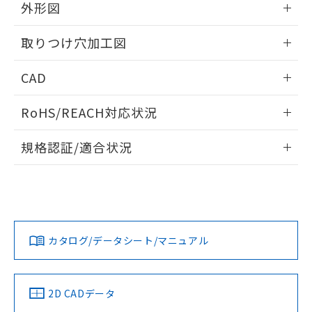
の共同利用に関して"
の「1.共同利
外形図
※本証明書は発行日時点で非含有を証明す
用者の範囲」に記載されている法人を
るもので、過去に遡って非含有を証明する
指します。
情報更新：2026/05/21
ものではありません。
取りつけ穴加工図
また、RoHS指令のフタル酸エステル類４
物質の対応では、対応完了までの期間は出
情報更新：2026/05/21
CAD
荷製品に未対応品が混在することから備考
欄に対応日を記載しておりました。
ログイン/会員登録いただくと、CADデータをダウンロー
RoHS/REACH対応状況
既に当社にて対応品への在庫切替を完了
ドすることができます。
していることから、特段のことがない限
情報更新：2026/7/29
り、2022年1月12日より割愛しておりま
規格認証/適合状況
す。
ログイン/会員登録
EU RoHS
注意事項・凡例
A22NW-2ML-TAA-P100-ACについての規格認証/適合状況に
ついては、「カスタマーサポートセンタ お客様相談室」また
は貴社担当オムロン営業員または販売店にお問い合わせくだ
対応状況
対応予定月
※1
※2
さい。
ダウンロードデータをご利用いただく前に、以下を必ずお読
みください。
カタログ/データシート/マニュアル
対応済み
ソフトウェアの使用条件
お問い合わせ
中国 RoHS
注意事項・凡例
2D CADデータ