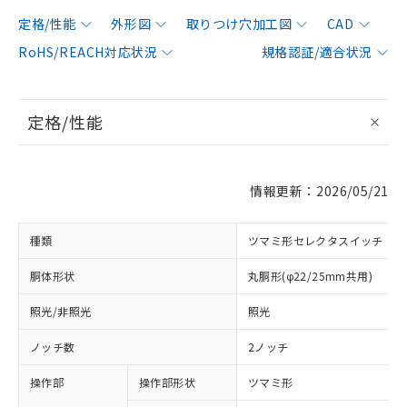
定格/性能
外形図
取りつけ穴加工図
CAD
RoHS/REACH対応状況
規格認証/適合状況
定格/性能
情報更新：2026/05/21
種類
ツマミ形セレクタスイッチ
胴体形状
丸胴形(φ22/25mm共用)
照光/非照光
照光
ノッチ数
2ノッチ
操作部
操作部形状
ツマミ形