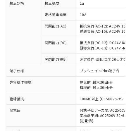
非含有に対応した製品が提供可能な商品で
接点定格
接点構成
1a
す。
対応予定：EU RoHS指令（10物質）の非含
定格通電電流
10A
ご利用条件
有に対応した製品に切り替える予定のある
商品です。
開閉能力(AC)
抵抗負荷(AC-12): AC24V 10A/A
誘導負荷(AC-15): AC24V 10A/AC
対応予定なし：EU RoHS指令（10物質）の
以下の条件をお読みいただき、同意のうえ
非含有に非対応の商品で、対応品を出す予
ご利用ください。
開閉能力(DC)
抵抗負荷(DC-12): DC24V 8A/DC
定はありません。
誘導負荷(DC-13): DC24V 4A/DC
調査・確認中：EU RoHS指令（10物質）の
本サービスは、当社制御機器事業取扱
※1 中国RoHS○×表
非含有の対応状況を調査中または確認中の
商品の当社在庫状況および標準価格
開閉能力説明
測定条件: 周囲温度 20±2℃、
商品です。
(税抜)を提供させていただくもので
「○」：最大均質材料含有率が中国RoHSの
非該当品：ライセンス料など無形物で、有
端子仕様
プッシュインPlus端子台
す。
基準値以下であることを示します。
害物質有無と関係のない商品です。
当社制御機器事業取扱商品の中には、
「×」：最大均質材料含有率が中国RoHSの
仕入先様の事情により、非含有部品として
許容操作頻度
電気的: 最大30回/分
本サービスの対象外となる商品もある
基準値を超えていることを示します。
いたものが、含有品と判明した場合などや
機械的: 最大30回/分
当社は、これら貴社製品のうち、外国
ことをご了承ください。
「－」：未確認です。当社販売部門へお問
むを得ず変更することがあります。
為替および外国貿易法に定める商品
在庫状況および標準価格照会結果は、
い合わせください。
絶縁抵抗
100MΩ以上 (DC500Vメガ、
（以下｢規制貨物等」という）を輸出
記載している更新日時点での社内デー
*EU RoHS指令（10物質）：
または国外への提供する場合は、日本
記
タに基づき作成されるものであり、閲
説明
耐電圧
鉛(Pb) 1000ppm以下、 水銀(Hg) 1000ppm以下、 カド
各端子とアース間: AC2500V 50/
*中国RoHS10物質の基準値 (GB/T26572)：
国政府の輸出許可(または役務取引許
号
覧された時点での実際の在庫および標
ミウム(Cd) 100ppm以下、
Pb(鉛) :1000ppm、 Hg(水銀) : 1000ppm、 Cd(カドミウ
同極端子間: AC2500V 50/60
可)を取得するなどの必要な手続きを
六価クロム(Cr(Ⅵ)) 1000ppm以下、ポリ臭化ビフェニル
ム) : 100ppm、
準価格とは異なる場合があることをご
(初期値)
類(PBB) 1000ppm以下、ポリ臭化ジフェニルエーテル類
Cr(Ⅵ)(六価クロム) : 1000ppm、 PBBs(ポリ臭化ビフェ
とります。
了承ください。
(PBDE) 1000ppm以下、フタル酸ビス(2-エチルヘキシ
○
一定数以上の在庫あり
ニル類) : 1000ppm、 PBDEs(ポリ臭化ジフェニルエーテ