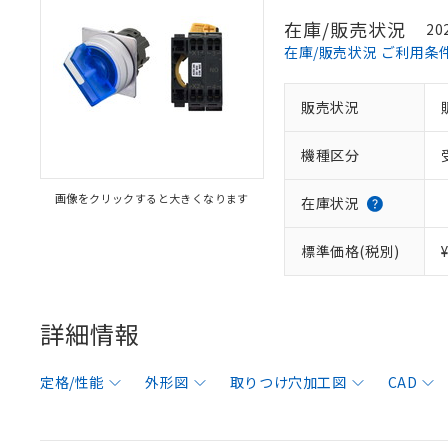
在庫/販売状況
20
在庫/販売状況 ご利用条
販売状況
機種区分
画像をクリックすると大きくなります
在庫状況
標準価格(税別)
詳細情報
定格/性能
外形図
取りつけ穴加工図
CAD