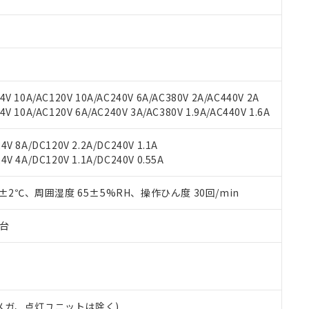
材料含有率が中国RoHSの基準値を超えていることを示します。
、当社制御機器事業取扱商品の当社在庫状況および標準価格(税抜)
ら貴社製品のうち、外国為替および外国貿易法に定める商品（以下｢
質）：
す。当社販売部門へお問い合わせください。
 水銀(Hg) 1000ppm以下、 カドミウム(Cd) 100ppm以下、
たは国外への提供する場合は、日本国政府の輸出許可(または役務取
000ppm以下、ポリ臭化ビフェニル類(PBB) 1000ppm以下、ポリ臭化ジフェニルエーテル類(P
事業取扱商品の中には、本サービスの対象外となる商品もあること
手続きをとります。
キシル) (DEHP)(別名：DOP) 1000ppm以下、フタル酸ブチルベンジル（BBP） 100
(GB/T26572)：
以下、フタル酸ジイソブチル (DIBP) 1000ppm以下
び標準価格照会結果は、記載している更新日時点での社内データに
物を破棄する場合は、完全に破砕するなど、違法に輸出されないよ
(水銀) : 1000ppm、 Cd(カドミウム) : 100ppm、
業用監視および制御機器に対する適用除外項目は除く。
覧された時点での実際の在庫および標準価格とは異なる場合がある
1000ppm、 PBBs(ポリ臭化ビフェニル類) : 1000ppm、 PBDEs(ポリ臭化ジフェニルエーテル類
物質については閾値を超える意図的な使用がないことを確認しています。
上の在庫あり
 1000ppm、 DIBP(フタル酸ジイソブチル) : 1000ppm、 BBP(フタル酸ブチルベンジル) :
品を、核兵器、ミサイル、化学兵器、生物兵器またはその他武器並
V 10A/AC120V 10A/AC240V 6A/AC380V 2A/AC440V 2A
チルヘキシル)) : 1000ppm
況および標準価格はお客様のお取引先、またはお客様担当のオムロ
用いたしません。
 10A/AC120V 6A/AC240V 3A/AC380V 1.9A/AC440V 1.6A
ご相談ください。
は満たないが在庫あり
製品を第三者に販売する場合は、上記1、2および3の内容を当該第
機器販売店や当社販売拠点は「
販売ネットワーク
」をご確認くだ
販売先および販売に係わる関係者が違法に輸出するおそれがある場
用期限
V 8A/DC120V 2.2A/DC240V 1.1A
び標準価格結果を当社の事前の承諾なく第三者に漏洩または開示し
え状況などにより、予定月が前後することがあります。
(最新の在庫状況については、お客様のお取引先、またはお客様担当
V 4A/DC120V 1.1A/DC240V 0.55A
（10物質）のすべてが基準値以下であることを示します。
店・当社販売員にご確認ください)
能（部品リスト作成サービス）をご利用いただくには、I-Webメン
使用状況下において有害物質が外部に漏えいし、環境に深刻な影響を
あります。
0±2℃、周囲湿度 65±5%RH、操作ひん度 30回/min
機種、また在庫状況の情報を公開していない機種
ェブサイト上で当社にご登録された部品リストについて、当社およ
書ダウンロード
す。当社販売部門へお問い合わせください。
品・サービスに関するお客様との取引・商談に必要な範囲で利用す
合意する
キャンセル
子台
書をダウンロードすることができます。
利用者とは、
"個人情報の共同利用に関して"
の「1.共同利用者の
します。
10物質）の非含有証明書
明書（当社基準）
日時点で非含有を証明するもので、過去に遡って非含有を証明するも
00Vメガ、点灯ユニットは除く)