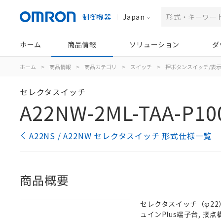
制御機器
Japan
ホーム
商品情報
ソリューション
ダ
ホーム
>
商品情報
>
商品カテゴリ
>
スイッチ
>
押ボタンスイッチ/表
セレクタスイッチ
A22NW-2ML-TAA-P10
A22NS / A22NW セレクタスイッチ 形式仕様一覧
商品概要
セレクタスイッチ（φ22）,
ュインPlus端子台, 接点構成