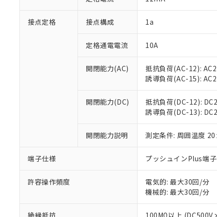
「×」：最大均質
本サービスは
当社は、これ
*EU RoHS指令（10物
「－」：未確認で
鉛(Pb) 1000ppm以下、
接点定格
接点構成
1a
くものです。
う）を輸出ま
記
説明
六価クロム(Cr(Ⅵ)) 1
当社制御機器
などの必要な
フタル酸ビス(2-エチルヘ
号
*中国RoHS10物質の基準値 
ル（DBP） 1000ppm
在庫状況およ
当社は規制貨
定格通電電流
10A
Pb(鉛) :1000ppm、 Hg
但し、RoHS指令で産
のであり、閲
ます。
Cr(Ⅵ)(六価クロム) : 
フタル酸エステル類の４
○
一定数以
DBP(フタル酸ジブチル) :
い。
当社は貴社製
開閉能力(AC)
抵抗負荷(AC-12): AC24
DEHP(フタル酸ビス(2-エ
正式な納期状
置等に一切使
誘導負荷(AC-15): AC24V
当社販売員に
※2 対応予定月
△
一定数に
当社は、貴社
オムロン制御
また当社は、
※2 環境保護使
開閉能力(DC)
抵抗負荷(DC-12): DC24
在庫状況およ
部品在庫の切り替
たしません。
－
在庫なし
誘導負荷(DC-13): DC24
す。
「ｅ」：有害物質
機器販売
マイパーツ機
「10」：通常の
ている必要が
開閉能力説明
測定条件: 周囲温度 2
味します。
空
受注生産
お客様が当ウ
※3 非含有証明
「－」：未確認で
白
が、当社の製
端子仕様
プッシュインPlus端
さい。
下記の非含有証明
※当社の共同
許容操作頻度
電気的: 最大30回/分
いる法人を指
EU RoHS指令（
機械的: 最大30回/分
51物質の非含有証
※本証明書は発行
絶縁抵抗
100MΩ以上 (DC5