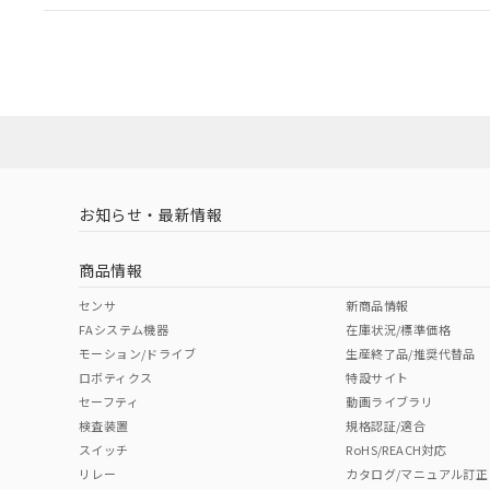
EU RoHS
注意事項・凡例
A22NW-2ML-TAA-P100-ABについての規格認証/適
業員または販売店にお問い合わせください。
ダウンロードデータをご利用いただく前に、以下を必ずお読
対応状況
対応予定月
※1
※2
ソフトウェアの使用条件
対応済み
お知らせ・最新情報
中国 RoHS
注意事項・凡例
商品情報
中国 RoHS表
※1 ※2
センサ
新商品情報
FAシステム機器
在庫状況/標準価格
Pb
Hg
Cd
Cr(V
モーション/ドライブ
生産終了品/推奨代替品
ロボティクス
特設サイト
セーフティ
動画ライブラリ
検査装置
規格認証/適合
X
O
O
O
スイッチ
RoHS/REACH対応
リレー
カタログ/マニュアル訂正