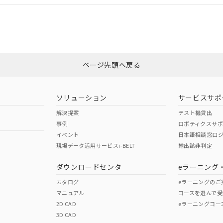
合状況については、「カスタマーサポートセンタ お客様相談室」または貴社
みください。
非含有証明書
※3
ページ先頭へ戻る
ダウンロードはこちら
ソリューション
サービスサポ
解決提案
テスト機貸出
事例
ロボティクスサ
イベント
日本語相談窓口
現場データ活用サービスi-BELT
輸出該非判定
I)
PBBs
PBDEs
DBP
ダウンロードセンタ
eラーニング
カタログ
eラーニングのご
マニュアル
コースを選んで受
O
O
O
2D CAD
eラーニングコー
3D CAD