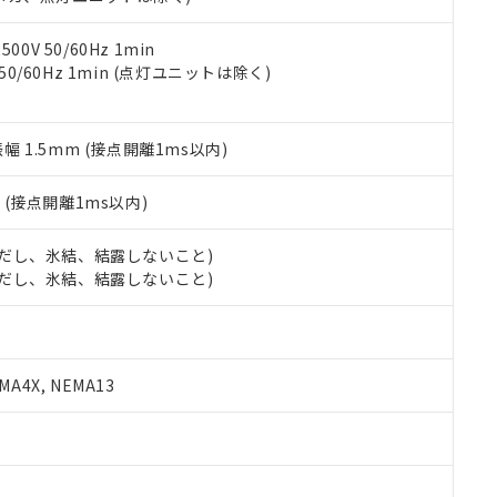
令のフタル酸エステル類４物質の対応では、対応完了までの期間は出
備考欄に対応日を記載しておりました。
品への在庫切替を完了していることから、特段のことがない限り、20
0V 50/60Hz 1min
す。
 50/60Hz 1min (点灯ユニットは除く)
振幅 1.5mm (接点開離1ms以内)
2
(接点開離1ms以内)
 (ただし、氷結、結露しないこと)
 (ただし、氷結、結露しないこと)
A4X, NEMA13