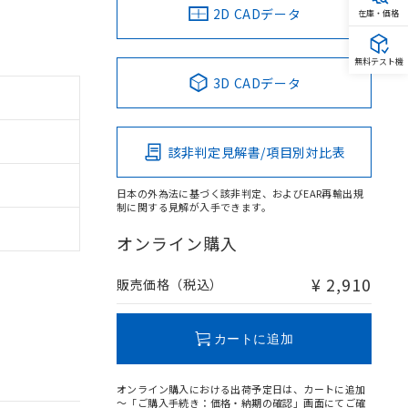
2D CADデータ
在庫・価格
無料テスト機
3D CADデータ
該非判定見解書/項目別対比表
日本の外為法に基づく該非判定、およびEAR再輸出規
制に関する見解が入手できます。
オンライン購入
¥ 2,910
販売価格（税込）
カートに追加
オンライン購入における出荷予定日は、カートに追加
～「ご購入手続き：価格・納期の確認」画面にてご確