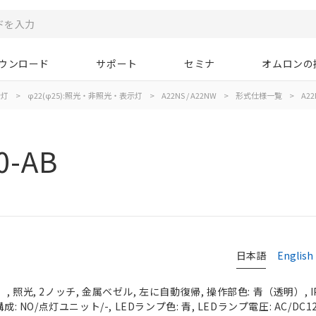
ウンロード
サポート
セミナ
オムロンの
示灯
>
φ22(φ25):照光・非照光・表示灯
>
A22NS / A22NW
>
形式仕様一覧
>
A22
0-AB
日本語
English
 照光, 2ノッチ, 金属ベゼル, 左に自動復帰, 操作部色: 青（透明）, IP
: NO/点灯ユニット/-, LEDランプ色: 青, LEDランプ電圧: AC/DC1