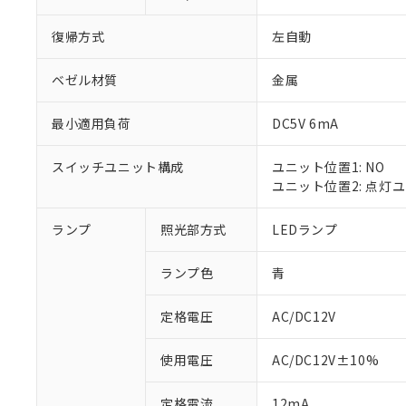
復帰方式
左自動
ベゼル材質
金属
最小適用負荷
DC5V 6mA
スイッチユニット構成
ユニット位置1: NO
ユニット位置2: 点灯
ランプ
照光部方式
LEDランプ
※1 対応状況
ランプ色
青
対応済み：EU
対応予定：EU R
対応予定なし：EU
定格電圧
AC/DC12V
調査・確認中：EU
ご利用条件
非該当品：ライセ
使用電圧
AC/DC12V±10%
※1 中国RoHS
仕入先様の事情に
があります。
以下の条件をお読
定格電流
12mA
「○」：最大均質