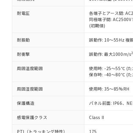
また、RoHS指
混在することから
既に当社にて対応
耐電圧
各端子とアース間: AC250
り割愛しておりま
同極端子間: AC2500V
(初期値)
耐振動
誤動作: 10～55Hz 複
耐衝撃
誤動作: 最大1000m/s
周囲温度範囲
使用時: -25～55℃
保存時: -40～80℃
周囲湿度範囲
使用時: 35～85%RH
保護構造
パネル前面: IP66、NEM
感電保護クラス
Class II
PTI（トラッキング特性）
175