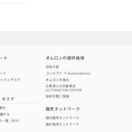
担当オムロン営
お問い合わせ
ート
オムロンの提供価値
目指す姿
ポート
コンセプト「i-Automation!」
ジャパンデスク
オムロンの強み
お客様との共創拠点
AUTOMATION CENTER
DIBP
BBP
DEHP
環境保護
技術を磨く現場
・セミナ
使用期限
案内
販売ネットワーク
講する
O
O
O
10
国内販売ネットワーク
ス一覧（PDF）
海外販売ネットワーク