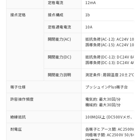
対応済み：EU RoHS指令（10物質）の
定格電流
12mA
非含有に対応した製品が提供可能な商品で
す。
接点定格
接点構成
1b
対応予定：EU RoHS指令（10物質）の非含
ご利用条件
有に対応した製品に切り替える予定のある
定格通電電流
10A
商品です。
開閉能力(AC)
抵抗負荷(AC-12): AC24V 10A/A
対応予定なし：EU RoHS指令（10物質）の
以下の条件をお読みいただき、同意のうえ
誘導負荷(AC-15): AC24V 10A/AC
非含有に非対応の商品で、対応品を出す予
ご利用ください。
定はありません。
開閉能力(DC)
抵抗負荷(DC-12): DC24V 8A/DC
調査・確認中：EU RoHS指令（10物質）の
本サービスは、当社制御機器事業取扱
誘導負荷(DC-13): DC24V 4A/DC
※1 中国RoHS○×表
非含有の対応状況を調査中または確認中の
商品の当社在庫状況および標準価格
商品です。
開閉能力説明
測定条件: 周囲温度 20±2℃、
(税抜)を提供させていただくもので
「○」：最大均質材料含有率が中国RoHSの
非該当品：ライセンス料など無形物で、有
す。
基準値以下であることを示します。
害物質有無と関係のない商品です。
端子仕様
プッシュインPlus端子台
当社制御機器事業取扱商品の中には、
「×」：最大均質材料含有率が中国RoHSの
仕入先様の事情により、非含有部品として
本サービスの対象外となる商品もある
基準値を超えていることを示します。
いたものが、含有品と判明した場合などや
許容操作頻度
電気的: 最大30回/分
当社は、これら貴社製品のうち、外国
ことをご了承ください。
「－」：未確認です。当社販売部門へお問
機械的: 最大30回/分
むを得ず変更することがあります。
為替および外国貿易法に定める商品
在庫状況および標準価格照会結果は、
い合わせください。
（以下｢規制貨物等」という）を輸出
記載している更新日時点での社内デー
絶縁抵抗
100MΩ以上 (DC500Vメガ、
*EU RoHS指令（10物質）：
または国外への提供する場合は、日本
記
タに基づき作成されるものであり、閲
説明
鉛(Pb) 1000ppm以下、 水銀(Hg) 1000ppm以下、 カド
*中国RoHS10物質の基準値 (GB/T26572)：
国政府の輸出許可(または役務取引許
号
覧された時点での実際の在庫および標
ミウム(Cd) 100ppm以下、
耐電圧
Pb(鉛) :1000ppm、 Hg(水銀) : 1000ppm、 Cd(カドミウ
各端子とアース間: AC2500V 50/
可)を取得するなどの必要な手続きを
六価クロム(Cr(Ⅵ)) 1000ppm以下、ポリ臭化ビフェニル
ム) : 100ppm、
準価格とは異なる場合があることをご
同極端子間: AC2500V 50/60
類(PBB) 1000ppm以下、ポリ臭化ジフェニルエーテル類
Cr(Ⅵ)(六価クロム) : 1000ppm、 PBBs(ポリ臭化ビフェ
とります。