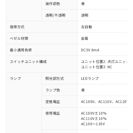
操作部色
青
透明/不透明
透明
復帰方式
左自動
ベゼル材質
金属
最小適用負荷
DC5V 6mA
スイッチユニット構成
ユニット位置2: 点灯ユニット
ユニット位置3: NC
ランプ
照光部方式
LEDランプ
ランプ色
青
定格電圧
AC100V、AC110V、AC120V
使用電圧
AC100V±10%
AC110V±10%
※1 対応状況
AC100～130V