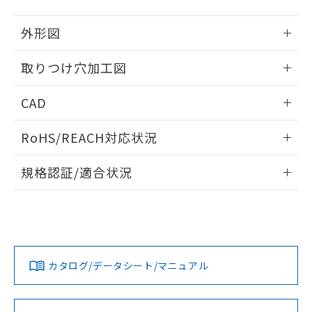
51物質の非含有証明書（当社基準）
の共同利用に関して"
の「1.共同利
※本証明書は発行日時点で非含有を証明す
用者の範囲」に記載されている法人を
外形図
るもので、過去に遡って非含有を証明する
指します。
ものではありません。
情報更新：2026/05/21
取りつけ穴加工図
また、RoHS指令のフタル酸エステル類４
物質の対応では、対応完了までの期間は出
情報更新：2026/05/21
荷製品に未対応品が混在することから備考
CAD
欄に対応日を記載しておりました。
既に当社にて対応品への在庫切替を完了
ログイン/会員登録いただくと、CADデータをダウンロー
RoHS/REACH対応状況
していることから、特段のことがない限
ドすることができます。
り、2022年1月12日より割愛しておりま
情報更新：2026/7/29
す。
規格認証/適合状況
ログイン/会員登録
EU RoHS
注意事項・凡例
A22NW-2ML-TAA-P002-ADについての規格認証/適合状況に
ついては、「カスタマーサポートセンタ お客様相談室」また
は貴社担当オムロン営業員または販売店にお問い合わせくだ
対応状況
対応予定月
※1
※2
さい。
ダウンロードデータをご利用いただく前に、以下を必ずお読
みください。
カタログ/データシート/マニュアル
対応済み
ソフトウェアの使用条件
お問い合わせ