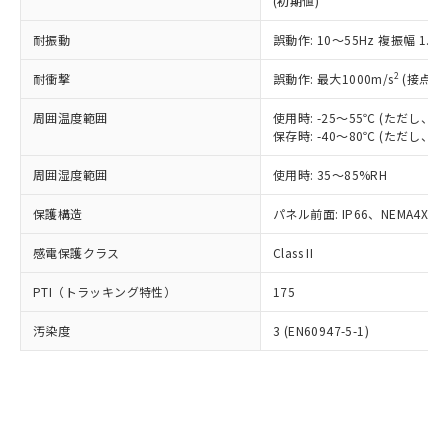
(初期値)
了承ください。
(PBDE) 1000ppm以下、フタル酸ビス(2-エチルヘキシ
○
一定数以上の在庫あり
ニル類) : 1000ppm、 PBDEs(ポリ臭化ジフェニルエーテ
当社は規制貨物を破棄する場合は、完
ル) (DEHP)(別名：DOP) 1000ppm以下、フタル酸ブチ
正式な納期状況および標準価格はお客
ル類) : 1000ppm、
ルベンジル（BBP） 1000ppm以下、フタル酸ジブチル
全に破砕するなど、違法に輸出されな
耐振動
DBP(フタル酸ジブチル) : 1000ppm、 DIBP(フタル酸ジ
誤動作: 10～55Hz 複振幅 1.
様のお取引先、またはお客様担当のオ
（DBP） 1000ppm以下、フタル酸ジイソブチル
イソブチル) : 1000ppm、 BBP(フタル酸ブチルベンジ
△
一定数には満たないが在庫あり
いよう必要な手段を講じます。
ムロン制御機器販売店・当社販売員に
(DIBP) 1000ppm以下
ル) : 1000ppm、
2
耐衝撃
誤動作: 最大1000m/s
(接点開
当社は貴社製品を、核兵器、ミサイ
但し、RoHS指令で産業用監視および制御機器に対する
DEHP(フタル酸ビス(2-エチルヘキシル)) : 1000ppm
ご相談ください。
適用除外項目は除く。
ル、化学兵器、生物兵器またはその他
－
在庫なし(最新の在庫状況につ
オムロン制御機器販売店や当社販売拠
フタル酸エステル類の４物質については閾値を超える意
周囲温度範囲
使用時: -25～55℃ (ただし
武器並びにこれらの製造装置等に一切
いては、お客様のお取引先、ま
図的な使用がないことを確認しています。
点は「
販売ネットワーク
」をご確認
保存時: -40～80℃ (ただし
※2 環境保護使用期限
使用いたしません。
たはお客様担当のオムロン制御
ください。
当社は、貴社製品を第三者に販売する
機器販売店・当社販売員にご確
在庫状況および標準価格結果を当社の
周囲湿度範囲
使用時: 35～85%RH
※2 対応予定月
「ｅ」：有害物質（10物質）のすべてが基
場合は、上記1、2および3の内容を当
認ください)
事前の承諾なく第三者に漏洩または開
準値以下であることを示します。
該第三者に通知します。また当社は、
示しないようお願いします。
保護構造
パネル前面: IP66、NEMA4X, N
部品在庫の切り替え状況などにより、予定
「10」：通常の使用状況下において有害物
販売先および販売に係わる関係者が違
マイパーツ機能（部品リスト作成サー
空
受注生産機種、また在庫状況の
月が前後することがあります。
質が外部に漏えいし、環境に深刻な影響を
法に輸出するおそれがある場合は、取
感電保護クラス
Class II
ビス）をご利用いただくには、I-Web
白
情報を公開していない機種
及ぼさない年数を意味します。
り引きをいたしません。
メンバーズにご登録されている必要が
「－」：未確認です。当社販売部門へお問
PTI（トラッキング特性）
175
あります。
い合わせください。
お客様が当ウェブサイト上で当社にご
※3 非含有証明書ダウンロード
汚染度
3 (EN60947-5-1)
登録された部品リストについて、当社
および当社の共同利用者が、当社の製
下記の非含有証明書をダウンロードするこ
品・サービスに関するお客様との取
とができます。
合意する
キャンセル
引・商談に必要な範囲で利用すること
をご了承ください。
EU RoHS指令（10物質）の非含有証明書
※当社の共同利用者とは、
"個人情報