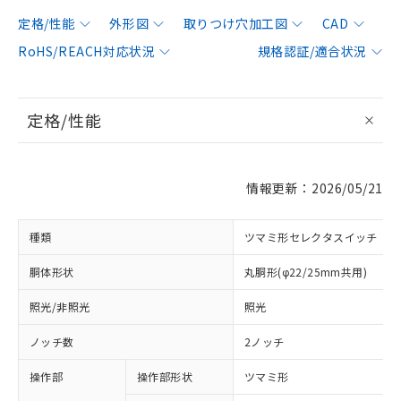
定格/性能
外形図
取りつけ穴加工図
CAD
RoHS/REACH対応状況
規格認証/適合状況
定格/性能
情報更新：2026/05/21
種類
ツマミ形セレクタスイッチ
胴体形状
丸胴形(φ22/25mm共用)
照光/非照光
照光
ノッチ数
2ノッチ
操作部
操作部形状
ツマミ形