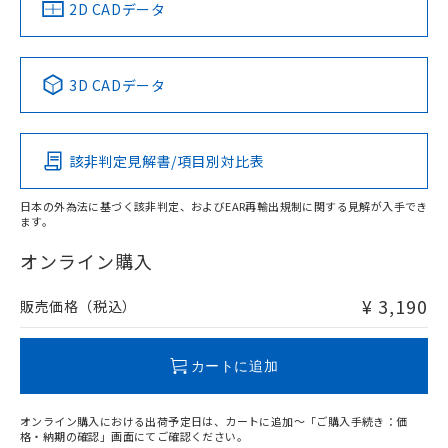
中国 RoHS
注意事項・凡例
2D CADデータ
中国 RoHS表
※1 ※2
3D CADデータ
Pb
Hg
Cd
Cr(VI)
該非判定見解書/項目別対比表
O
O
O
O
日本の外為法に基づく該非判定、およびEAR再輸出規制に関する見解が入手でき
ます。
"対応済み"や非含有の記載がされた商品であっても、流通
在庫等で未対応品が混在する可能性があります。
オンライン購入
非含有品が必要な際は、弊社営業部門もしくは販売店へお
問い合わせください。
¥ 3,190
販売価格（税込）
この製品のRoHS/REACH対応状況ページへ
カートに追加
オンライン購入における出荷予定日は、カートに追加～「ご購入手続き：価
格・納期の確認」画面にてご確認ください。