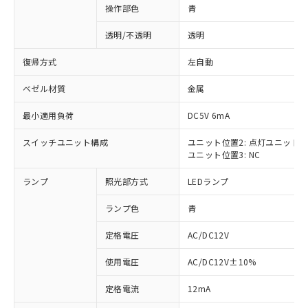
操作部色
青
透明/不透明
透明
復帰方式
左自動
ベゼル材質
金属
最小適用負荷
DC5V 6mA
スイッチユニット構成
ユニット位置2: 点灯ユニット
ユニット位置3: NC
ランプ
照光部方式
LEDランプ
ランプ色
青
定格電圧
AC/DC12V
使用電圧
AC/DC12V±10%
※1 対応状況
定格電流
12mA
対応済み：EU RoHS指令（10物質）の