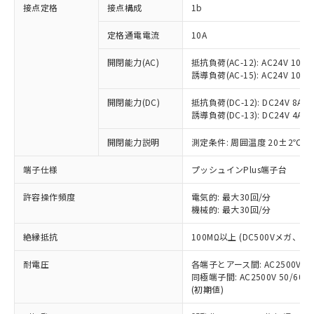
非含有に対応した製品が提供可能な商品で
接点定格
接点構成
1b
す。
対応予定：EU RoHS指令（10物質）の非含
定格通電電流
10A
ご利用条件
有に対応した製品に切り替える予定のある
商品です。
開閉能力(AC)
抵抗負荷(AC-12): AC24V 10A/A
誘導負荷(AC-15): AC24V 10A/AC
対応予定なし：EU RoHS指令（10物質）の
以下の条件をお読みいただき、同意のうえ
非含有に非対応の商品で、対応品を出す予
ご利用ください。
開閉能力(DC)
抵抗負荷(DC-12): DC24V 8A/DC
定はありません。
誘導負荷(DC-13): DC24V 4A/DC
調査・確認中：EU RoHS指令（10物質）の
本サービスは、当社制御機器事業取扱
※1 中国RoHS○×表
非含有の対応状況を調査中または確認中の
商品の当社在庫状況および標準価格
開閉能力説明
測定条件: 周囲温度 20±2℃、
商品です。
(税抜)を提供させていただくもので
「○」：最大均質材料含有率が中国RoHSの
非該当品：ライセンス料など無形物で、有
端子仕様
プッシュインPlus端子台
す。
基準値以下であることを示します。
害物質有無と関係のない商品です。
当社制御機器事業取扱商品の中には、
「×」：最大均質材料含有率が中国RoHSの
仕入先様の事情により、非含有部品として
許容操作頻度
電気的: 最大30回/分
本サービスの対象外となる商品もある
基準値を超えていることを示します。
いたものが、含有品と判明した場合などや
機械的: 最大30回/分
当社は、これら貴社製品のうち、外国
ことをご了承ください。
「－」：未確認です。当社販売部門へお問
むを得ず変更することがあります。
為替および外国貿易法に定める商品
在庫状況および標準価格照会結果は、
い合わせください。
絶縁抵抗
100MΩ以上 (DC500Vメガ、
（以下｢規制貨物等」という）を輸出
記載している更新日時点での社内デー
*EU RoHS指令（10物質）：
または国外への提供する場合は、日本
記
タに基づき作成されるものであり、閲
説明
耐電圧
鉛(Pb) 1000ppm以下、 水銀(Hg) 1000ppm以下、 カド
各端子とアース間: AC2500V 50/
*中国RoHS10物質の基準値 (GB/T26572)：
国政府の輸出許可(または役務取引許
号
覧された時点での実際の在庫および標
ミウム(Cd) 100ppm以下、
Pb(鉛) :1000ppm、 Hg(水銀) : 1000ppm、 Cd(カドミウ
同極端子間: AC2500V 50/60
可)を取得するなどの必要な手続きを
六価クロム(Cr(Ⅵ)) 1000ppm以下、ポリ臭化ビフェニル
ム) : 100ppm、
準価格とは異なる場合があることをご
(初期値)
類(PBB) 1000ppm以下、ポリ臭化ジフェニルエーテル類
Cr(Ⅵ)(六価クロム) : 1000ppm、 PBBs(ポリ臭化ビフェ
とります。
了承ください。
(PBDE) 1000ppm以下、フタル酸ビス(2-エチルヘキシ
○
一定数以上の在庫あり
ニル類) : 1000ppm、 PBDEs(ポリ臭化ジフェニルエーテ