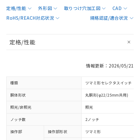
定格/性能
外形図
取りつけ穴加工図
CAD
RoHS/REACH対応状況
規格認証/適合状況
定格/性能
情報更新：2026/05/21
種類
ツマミ形セレクタスイッチ
胴体形状
丸胴形(φ22/25mm共用)
照光/非照光
照光
ノッチ数
2ノッチ
操作部
操作部形状
ツマミ形