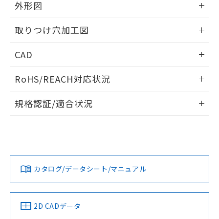
の共同利用に関して"
の「1.共同利
外形図
※本証明書は発行日時点で非含有を証明す
用者の範囲」に記載されている法人を
るもので、過去に遡って非含有を証明する
指します。
情報更新：2026/05/21
ものではありません。
取りつけ穴加工図
また、RoHS指令のフタル酸エステル類４
物質の対応では、対応完了までの期間は出
情報更新：2026/05/21
CAD
荷製品に未対応品が混在することから備考
欄に対応日を記載しておりました。
ログイン/会員登録いただくと、CADデータをダウンロー
RoHS/REACH対応状況
既に当社にて対応品への在庫切替を完了
ドすることができます。
していることから、特段のことがない限
情報更新：2026/7/29
り、2022年1月12日より割愛しておりま
規格認証/適合状況
す。
ログイン/会員登録
EU RoHS
注意事項・凡例
A22NW-2ML-TAA-P002-ABについての規格認証/適合状況に
ついては、「カスタマーサポートセンタ お客様相談室」また
は貴社担当オムロン営業員または販売店にお問い合わせくだ
対応状況
対応予定月
※1
※2
さい。
ダウンロードデータをご利用いただく前に、以下を必ずお読
みください。
カタログ/データシート/マニュアル
対応済み
ソフトウェアの使用条件
お問い合わせ
中国 RoHS
注意事項・凡例
2D CADデータ