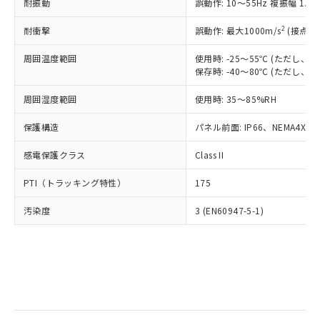
当社は規制貨物を破棄する場合は、完
耐振動
ル) (DEHP)(別名：DOP) 1000ppm以下、フタル酸ブチ
誤動作: 10～55Hz 複振幅 1.
正式な納期状況および標準価格はお客
ル類) : 1000ppm、
ルベンジル（BBP） 1000ppm以下、フタル酸ジブチル
全に破砕するなど、違法に輸出されな
DBP(フタル酸ジブチル) : 1000ppm、 DIBP(フタル酸ジ
様のお取引先、またはお客様担当のオ
（DBP） 1000ppm以下、フタル酸ジイソブチル
イソブチル) : 1000ppm、 BBP(フタル酸ブチルベンジ
△
一定数には満たないが在庫あり
いよう必要な手段を講じます。
2
耐衝撃
誤動作: 最大1000m/s
(接点開
ムロン制御機器販売店・当社販売員に
(DIBP) 1000ppm以下
ル) : 1000ppm、
当社は貴社製品を、核兵器、ミサイ
但し、RoHS指令で産業用監視および制御機器に対する
DEHP(フタル酸ビス(2-エチルヘキシル)) : 1000ppm
ご相談ください。
適用除外項目は除く。
周囲温度範囲
使用時: -25～55℃ (ただし
ル、化学兵器、生物兵器またはその他
－
在庫なし(最新の在庫状況につ
オムロン制御機器販売店や当社販売拠
フタル酸エステル類の４物質については閾値を超える意
保存時: -40～80℃ (ただし
武器並びにこれらの製造装置等に一切
いては、お客様のお取引先、ま
図的な使用がないことを確認しています。
点は「
販売ネットワーク
」をご確認
※2 環境保護使用期限
使用いたしません。
たはお客様担当のオムロン制御
ください。
周囲湿度範囲
使用時: 35～85%RH
当社は、貴社製品を第三者に販売する
機器販売店・当社販売員にご確
在庫状況および標準価格結果を当社の
※2 対応予定月
「ｅ」：有害物質（10物質）のすべてが基
場合は、上記1、2および3の内容を当
認ください)
事前の承諾なく第三者に漏洩または開
保護構造
パネル前面: IP66、NEMA4X, N
準値以下であることを示します。
該第三者に通知します。また当社は、
示しないようお願いします。
部品在庫の切り替え状況などにより、予定
「10」：通常の使用状況下において有害物
販売先および販売に係わる関係者が違
マイパーツ機能（部品リスト作成サー
感電保護クラス
Class II
空
受注生産機種、また在庫状況の
月が前後することがあります。
質が外部に漏えいし、環境に深刻な影響を
法に輸出するおそれがある場合は、取
ビス）をご利用いただくには、I-Web
白
情報を公開していない機種
及ぼさない年数を意味します。
り引きをいたしません。
PTI（トラッキング特性）
175
メンバーズにご登録されている必要が
「－」：未確認です。当社販売部門へお問
あります。
い合わせください。
汚染度
3 (EN60947-5-1)
お客様が当ウェブサイト上で当社にご
※3 非含有証明書ダウンロード
登録された部品リストについて、当社
および当社の共同利用者が、当社の製
下記の非含有証明書をダウンロードするこ
品・サービスに関するお客様との取
とができます。
合意する
キャンセル
引・商談に必要な範囲で利用すること
をご了承ください。
EU RoHS指令（10物質）の非含有証明書
※当社の共同利用者とは、
"個人情報
51物質の非含有証明書（当社基準）