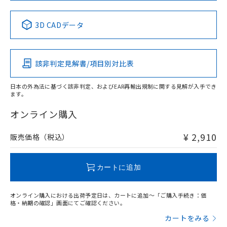
中国 RoHS表
※1 ※2
3D CADデータ
Pb
Hg
Cd
Cr(VI)
該非判定見解書/項目別対比表
X
O
O
O
日本の外為法に基づく該非判定、およびEAR再輸出規制に関する見解が入手でき
ます。
"対応済み"や非含有の記載がされた商品であっても、流通
在庫等で未対応品が混在する可能性があります。
オンライン購入
非含有品が必要な際は、弊社営業部門もしくは販売店へお
問い合わせください。
¥ 2,910
販売価格（税込）
この製品のRoHS/REACH対応状況ページへ
カートに追加
オンライン購入における出荷予定日は、カートに追加～「ご購入手続き：価
格・納期の確認」画面にてご確認ください。
カートをみる