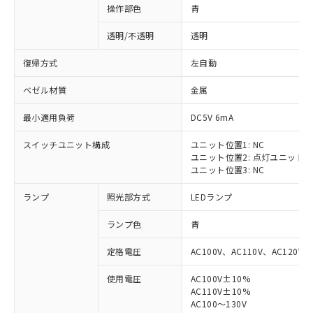
操作部色
青
透明/不透明
透明
復帰方式
左自動
ベゼル材質
金属
最小適用負荷
DC5V 6mA
スイッチユニット構成
ユニット位置1: NC
ユニット位置2: 点灯ユニット
ユニット位置3: NC
ランプ
照光部方式
LEDランプ
ランプ色
青
定格電圧
AC100V、AC110V、AC120V
使用電圧
AC100V±10%
※1 対応状況
AC110V±10%
AC100～130V