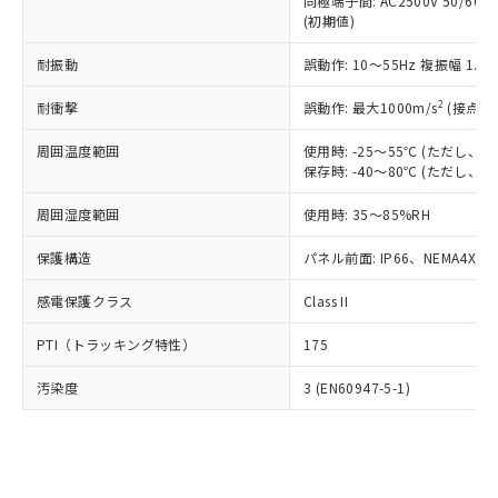
類(PBB) 1000ppm以下、ポリ臭化ジフェニルエーテル類
同極端子間: AC2500V 50/60
Cr(Ⅵ)(六価クロム) : 1000ppm、 PBBs(ポリ臭化ビフェ
とります。
了承ください。
(PBDE) 1000ppm以下、フタル酸ビス(2-エチルヘキシ
○
一定数以上の在庫あり
ニル類) : 1000ppm、 PBDEs(ポリ臭化ジフェニルエーテ
(初期値)
当社は規制貨物を破棄する場合は、完
ル) (DEHP)(別名：DOP) 1000ppm以下、フタル酸ブチ
正式な納期状況および標準価格はお客
ル類) : 1000ppm、
ルベンジル（BBP） 1000ppm以下、フタル酸ジブチル
全に破砕するなど、違法に輸出されな
DBP(フタル酸ジブチル) : 1000ppm、 DIBP(フタル酸ジ
様のお取引先、またはお客様担当のオ
耐振動
誤動作: 10～55Hz 複振幅 1.
（DBP） 1000ppm以下、フタル酸ジイソブチル
イソブチル) : 1000ppm、 BBP(フタル酸ブチルベンジ
△
一定数には満たないが在庫あり
いよう必要な手段を講じます。
ムロン制御機器販売店・当社販売員に
(DIBP) 1000ppm以下
ル) : 1000ppm、
当社は貴社製品を、核兵器、ミサイ
但し、RoHS指令で産業用監視および制御機器に対する
DEHP(フタル酸ビス(2-エチルヘキシル)) : 1000ppm
ご相談ください。
2
耐衝撃
誤動作: 最大1000m/s
(接点開
適用除外項目は除く。
ル、化学兵器、生物兵器またはその他
－
在庫なし(最新の在庫状況につ
オムロン制御機器販売店や当社販売拠
フタル酸エステル類の４物質については閾値を超える意
武器並びにこれらの製造装置等に一切
いては、お客様のお取引先、ま
周囲温度範囲
図的な使用がないことを確認しています。
使用時: -25～55℃ (ただし
点は「
販売ネットワーク
」をご確認
※2 環境保護使用期限
使用いたしません。
保存時: -40～80℃ (ただし
たはお客様担当のオムロン制御
ください。
当社は、貴社製品を第三者に販売する
機器販売店・当社販売員にご確
在庫状況および標準価格結果を当社の
※2 対応予定月
「ｅ」：有害物質（10物質）のすべてが基
周囲湿度範囲
使用時: 35～85%RH
場合は、上記1、2および3の内容を当
認ください)
事前の承諾なく第三者に漏洩または開
準値以下であることを示します。
該第三者に通知します。また当社は、
示しないようお願いします。
保護構造
パネル前面: IP66、NEMA4X, N
部品在庫の切り替え状況などにより、予定
「10」：通常の使用状況下において有害物
販売先および販売に係わる関係者が違
マイパーツ機能（部品リスト作成サー
空
受注生産機種、また在庫状況の
月が前後することがあります。
質が外部に漏えいし、環境に深刻な影響を
法に輸出するおそれがある場合は、取
ビス）をご利用いただくには、I-Web
白
情報を公開していない機種
感電保護クラス
Class II
及ぼさない年数を意味します。
り引きをいたしません。
メンバーズにご登録されている必要が
「－」：未確認です。当社販売部門へお問
あります。
PTI（トラッキング特性）
175
い合わせください。
お客様が当ウェブサイト上で当社にご
※3 非含有証明書ダウンロード
登録された部品リストについて、当社
汚染度
3 (EN60947-5-1)
および当社の共同利用者が、当社の製
下記の非含有証明書をダウンロードするこ
品・サービスに関するお客様との取
とができます。
合意する
キャンセル
引・商談に必要な範囲で利用すること
をご了承ください。
EU RoHS指令（10物質）の非含有証明書