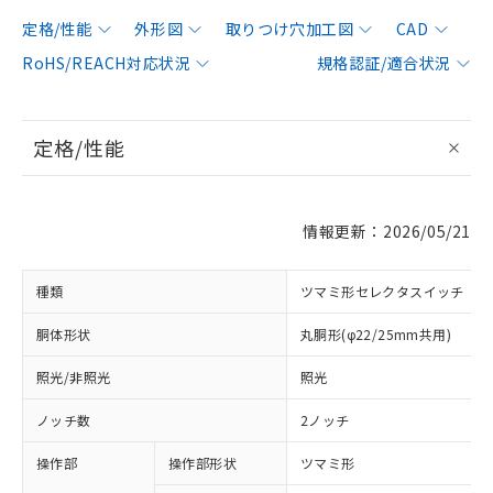
定格/性能
外形図
取りつけ穴加工図
CAD
RoHS/REACH対応状況
規格認証/適合状況
定格/性能
情報更新：2026/05/21
種類
ツマミ形セレクタスイッチ
胴体形状
丸胴形(φ22/25mm共用)
照光/非照光
照光
ノッチ数
2ノッチ
操作部
操作部形状
ツマミ形