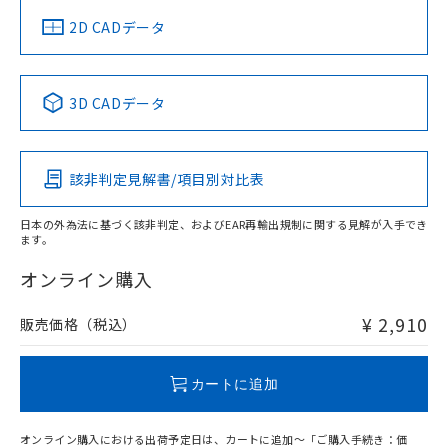
船舶規格）
船舶規格）
船舶規格）
船舶規格
中国 RoHS
注意事項・凡例
2D CADデータ
No
No
No
No
中国 RoHS表
※1 ※2
3D CADデータ
この製品の規格認証/適合状況ページへ
Pb
Hg
Cd
Cr(VI)
その他の認証はこちらのページからご検索ください
該非判定見解書/項目別対比表
O
O
O
O
日本の外為法に基づく該非判定、およびEAR再輸出規制に関する見解が入手でき
ます。
"対応済み"や非含有の記載がされた商品であっても、流通
在庫等で未対応品が混在する可能性があります。
オンライン購入
非含有品が必要な際は、弊社営業部門もしくは販売店へお
問い合わせください。
¥ 2,910
販売価格（税込）
この製品のRoHS/REACH対応状況ページへ
カートに追加
オンライン購入における出荷予定日は、カートに追加～「ご購入手続き：価