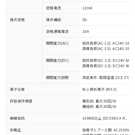
対応済み：EU RoHS指令（10物質）の
定格電流
12mA
非含有に対応した製品が提供可能な商品で
す。
接点定格
接点構成
2b
対応予定：EU RoHS指令（10物質）の非含
ご利用条件
有に対応した製品に切り替える予定のある
定格通電電流
10A
商品です。
対応予定なし：EU RoHS指令（10物質）の
開閉能力(AC)
抵抗負荷(AC-12): AC24V 10A/A
以下の条件をお読みいただき、同意のうえ
非含有に非対応の商品で、対応品を出す予
誘導負荷(AC-15): AC24V 10A/AC
ご利用ください。
定はありません。
調査・確認中：EU RoHS指令（10物質）の
開閉能力(DC)
抵抗負荷(DC-12): DC24V 8A/DC
本サービスは、当社制御機器事業取扱
※1 中国RoHS○×表
誘導負荷(DC-13): DC24V 4A/DC
非含有の対応状況を調査中または確認中の
商品の当社在庫状況および標準価格
商品です。
(税抜)を提供させていただくもので
開閉能力説明
測定条件: 周囲温度 20±2℃、
「○」：最大均質材料含有率が中国RoHSの
非該当品：ライセンス料など無形物で、有
す。
基準値以下であることを示します。
害物質有無と関係のない商品です。
当社制御機器事業取扱商品の中には、
端子仕様
ねじ締め端子 (M3.5)
「×」：最大均質材料含有率が中国RoHSの
仕入先様の事情により、非含有部品として
本サービスの対象外となる商品もある
基準値を超えていることを示します。
いたものが、含有品と判明した場合などや
当社は、これら貴社製品のうち、外国
ことをご了承ください。
許容操作頻度
電気的: 最大30回/分
「－」：未確認です。当社販売部門へお問
むを得ず変更することがあります。
為替および外国貿易法に定める商品
機械的: 最大30回/分
在庫状況および標準価格照会結果は、
い合わせください。
（以下｢規制貨物等」という）を輸出
記載している更新日時点での社内デー
*EU RoHS指令（10物質）：
または国外への提供する場合は、日本
絶縁抵抗
100MΩ以上 (DC500Vメガ、
記
タに基づき作成されるものであり、閲
説明
鉛(Pb) 1000ppm以下、 水銀(Hg) 1000ppm以下、 カド
*中国RoHS10物質の基準値 (GB/T26572)：
国政府の輸出許可(または役務取引許
号
覧された時点での実際の在庫および標
ミウム(Cd) 100ppm以下、
Pb(鉛) :1000ppm、 Hg(水銀) : 1000ppm、 Cd(カドミウ
耐電圧
各端子とアース間: AC2500V 50/
可)を取得するなどの必要な手続きを
六価クロム(Cr(Ⅵ)) 1000ppm以下、ポリ臭化ビフェニル
ム) : 100ppm、
準価格とは異なる場合があることをご