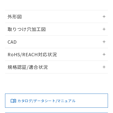
※当社の共同利用者とは、
"個人情報
51物質の非含有証明書（当社基準）
の共同利用に関して"
の「1.共同利
※本証明書は発行日時点で非含有を証明す
用者の範囲」に記載されている法人を
るもので、過去に遡って非含有を証明する
外形図
指します。
ものではありません。
情報更新：2026/05/21
また、RoHS指令のフタル酸エステル類４
取りつけ穴加工図
物質の対応では、対応完了までの期間は出
荷製品に未対応品が混在することから備考
情報更新：2026/05/21
CAD
欄に対応日を記載しておりました。
既に当社にて対応品への在庫切替を完了
ログイン/会員登録いただくと、CADデータをダウンロー
していることから、特段のことがない限
RoHS/REACH対応状況
ドすることができます。
り、2022年1月12日より割愛しておりま
す。
情報更新：2026/7/29
規格認証/適合状況
ログイン/会員登録
EU RoHS
注意事項・凡例
UL認証
CSA認証
CEマーキング
Yes
Yes
Yes
対応状況
対応予定月
※1
※2
ダウンロードデータをご利用いただく前に、以下を必ずお読
みください。
カタログ/データシート/マニュアル
対応済み
ソフトウェアの使用条件
LR型式承認
DNV型式承認
BV型式承認
KR型式承
（イギリス
（ノルウェー
（フランス
（韓国