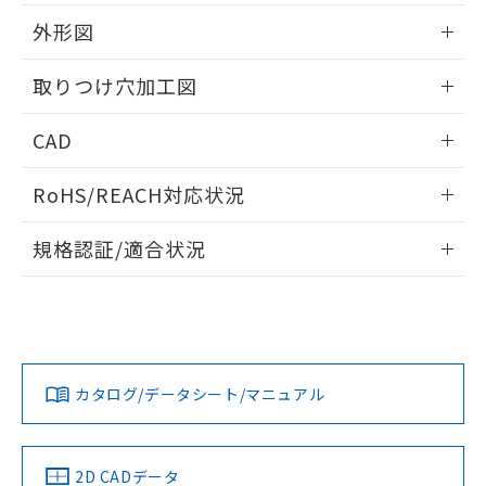
51物質の非含有証明書（当社基準）
の共同利用に関して"
の「1.共同利
※本証明書は発行日時点で非含有を証明す
外形図
用者の範囲」に記載されている法人を
るもので、過去に遡って非含有を証明する
指します。
ものではありません。
情報更新：2026/05/21
取りつけ穴加工図
また、RoHS指令のフタル酸エステル類４
物質の対応では、対応完了までの期間は出
情報更新：2026/05/21
CAD
荷製品に未対応品が混在することから備考
欄に対応日を記載しておりました。
ログイン/会員登録いただくと、CADデータをダウンロー
既に当社にて対応品への在庫切替を完了
RoHS/REACH対応状況
ドすることができます。
していることから、特段のことがない限
り、2022年1月12日より割愛しておりま
情報更新：2026/7/29
規格認証/適合状況
す。
ログイン/会員登録
EU RoHS
注意事項・凡例
UL認証
CSA認証
CEマーキング
Yes
Yes
Yes
対応状況
対応予定月
※1
※2
ダウンロードデータをご利用いただく前に、以下を必ずお読
みください。
カタログ/データシート/マニュアル
対応済み
ソフトウェアの使用条件
LR型式承認
DNV型式承認
BV型式承認
KR型式承
（イギリス
（ノルウェー
（フランス
（韓国
船舶規格）
船舶規格）
船舶規格）
船舶規格
中国 RoHS
注意事項・凡例
2D CADデータ