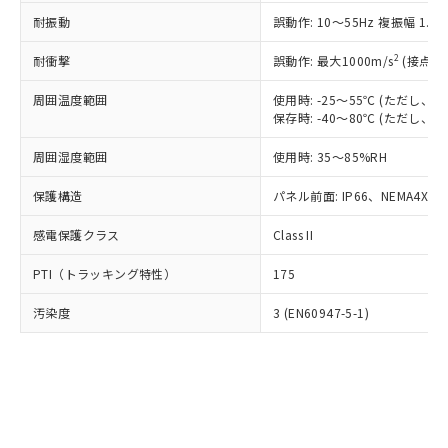
○
一定数以上の在庫あり
ニル類) : 1000ppm、 PBDEs(ポリ臭化ジフェニルエーテ
当社は規制貨物を破棄する場合は、完
ル) (DEHP)(別名：DOP) 1000ppm以下、フタル酸ブチ
正式な納期状況および標準価格はお客
ル類) : 1000ppm、
耐振動
誤動作: 10～55Hz 複振幅 1.
ルベンジル（BBP） 1000ppm以下、フタル酸ジブチル
全に破砕するなど、違法に輸出されな
DBP(フタル酸ジブチル) : 1000ppm、 DIBP(フタル酸ジ
様のお取引先、またはお客様担当のオ
（DBP） 1000ppm以下、フタル酸ジイソブチル
イソブチル) : 1000ppm、 BBP(フタル酸ブチルベンジ
△
一定数には満たないが在庫あり
いよう必要な手段を講じます。
ムロン制御機器販売店・当社販売員に
(DIBP) 1000ppm以下
2
耐衝撃
ル) : 1000ppm、
誤動作: 最大1000m/s
(接点開
当社は貴社製品を、核兵器、ミサイ
但し、RoHS指令で産業用監視および制御機器に対する
DEHP(フタル酸ビス(2-エチルヘキシル)) : 1000ppm
ご相談ください。
適用除外項目は除く。
ル、化学兵器、生物兵器またはその他
－
在庫なし(最新の在庫状況につ
オムロン制御機器販売店や当社販売拠
周囲温度範囲
使用時: -25～55℃ (ただし
フタル酸エステル類の４物質については閾値を超える意
武器並びにこれらの製造装置等に一切
いては、お客様のお取引先、ま
図的な使用がないことを確認しています。
保存時: -40～80℃ (ただし
点は「
販売ネットワーク
」をご確認
※2 環境保護使用期限
使用いたしません。
たはお客様担当のオムロン制御
ください。
当社は、貴社製品を第三者に販売する
周囲湿度範囲
使用時: 35～85%RH
機器販売店・当社販売員にご確
在庫状況および標準価格結果を当社の
※2 対応予定月
「ｅ」：有害物質（10物質）のすべてが基
場合は、上記1、2および3の内容を当
認ください)
事前の承諾なく第三者に漏洩または開
準値以下であることを示します。
保護構造
パネル前面: IP66、NEMA4X, N
該第三者に通知します。また当社は、
示しないようお願いします。
部品在庫の切り替え状況などにより、予定
「10」：通常の使用状況下において有害物
販売先および販売に係わる関係者が違
マイパーツ機能（部品リスト作成サー
空
受注生産機種、また在庫状況の
感電保護クラス
Class II
月が前後することがあります。
質が外部に漏えいし、環境に深刻な影響を
法に輸出するおそれがある場合は、取
ビス）をご利用いただくには、I-Web
白
情報を公開していない機種
及ぼさない年数を意味します。
り引きをいたしません。
メンバーズにご登録されている必要が
PTI（トラッキング特性）
175
「－」：未確認です。当社販売部門へお問
あります。
い合わせください。
お客様が当ウェブサイト上で当社にご
汚染度
3 (EN60947-5-1)
※3 非含有証明書ダウンロード
登録された部品リストについて、当社
および当社の共同利用者が、当社の製
下記の非含有証明書をダウンロードするこ
品・サービスに関するお客様との取
とができます。
合意する
キャンセル
引・商談に必要な範囲で利用すること
をご了承ください。
EU RoHS指令（10物質）の非含有証明書
※当社の共同利用者とは、
"個人情報