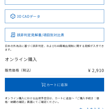
No
No
No
No
中国 RoHS表
※1 ※2
3D CADデータ
この製品の規格認証/適合状況ページへ
Pb
Hg
Cd
Cr(VI)
その他の認証はこちらのページからご検索ください
該非判定見解書/項目別対比表
X
O
O
O
日本の外為法に基づく該非判定、およびEAR再輸出規制に関する見解が入手でき
ます。
"対応済み"や非含有の記載がされた商品であっても、流通
在庫等で未対応品が混在する可能性があります。
オンライン購入
非含有品が必要な際は、弊社営業部門もしくは販売店へお
問い合わせください。
¥ 2,910
販売価格（税込）
この製品のRoHS/REACH対応状況ページへ
カートに追加
オンライン購入における出荷予定日は、カートに追加～「ご購入手続き：価
格・納期の確認」画面にてご確認ください。