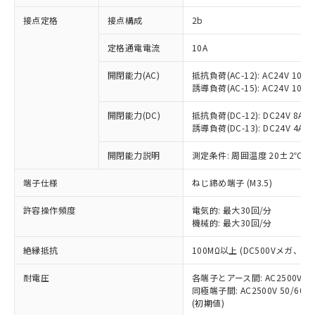
非含有に対応した製品が提供可能な商品で
接点定格
接点構成
2b
す。
対応予定：EU RoHS指令（10物質）の非含
ご利用条件
定格通電電流
10A
有に対応した製品に切り替える予定のある
商品です。
開閉能力(AC)
抵抗負荷(AC-12): AC24V 10A/A
対応予定なし：EU RoHS指令（10物質）の
誘導負荷(AC-15): AC24V 10A/AC
以下の条件をお読みいただき、同意のうえ
非含有に非対応の商品で、対応品を出す予
ご利用ください。
定はありません。
開閉能力(DC)
抵抗負荷(DC-12): DC24V 8A/DC
調査・確認中：EU RoHS指令（10物質）の
誘導負荷(DC-13): DC24V 4A/DC
本サービスは、当社制御機器事業取扱
※1 中国RoHS○×表
非含有の対応状況を調査中または確認中の
商品の当社在庫状況および標準価格
開閉能力説明
測定条件: 周囲温度 20±2℃、
商品です。
(税抜)を提供させていただくもので
「○」：最大均質材料含有率が中国RoHSの
非該当品：ライセンス料など無形物で、有
す。
端子仕様
ねじ締め端子 (M3.5)
基準値以下であることを示します。
害物質有無と関係のない商品です。
当社制御機器事業取扱商品の中には、
「×」：最大均質材料含有率が中国RoHSの
仕入先様の事情により、非含有部品として
本サービスの対象外となる商品もある
許容操作頻度
電気的: 最大30回/分
基準値を超えていることを示します。
いたものが、含有品と判明した場合などや
当社は、これら貴社製品のうち、外国
ことをご了承ください。
機械的: 最大30回/分
「－」：未確認です。当社販売部門へお問
むを得ず変更することがあります。
為替および外国貿易法に定める商品
在庫状況および標準価格照会結果は、
い合わせください。
（以下｢規制貨物等」という）を輸出
絶縁抵抗
100MΩ以上 (DC500Vメガ、
記載している更新日時点での社内デー
*EU RoHS指令（10物質）：
または国外への提供する場合は、日本
記
タに基づき作成されるものであり、閲
説明
鉛(Pb) 1000ppm以下、 水銀(Hg) 1000ppm以下、 カド
*中国RoHS10物質の基準値 (GB/T26572)：
国政府の輸出許可(または役務取引許
耐電圧
各端子とアース間: AC2500V 50/
号
覧された時点での実際の在庫および標
ミウム(Cd) 100ppm以下、
Pb(鉛) :1000ppm、 Hg(水銀) : 1000ppm、 Cd(カドミウ
同極端子間: AC2500V 50/60
可)を取得するなどの必要な手続きを
六価クロム(Cr(Ⅵ)) 1000ppm以下、ポリ臭化ビフェニル
ム) : 100ppm、
準価格とは異なる場合があることをご
類(PBB) 1000ppm以下、ポリ臭化ジフェニルエーテル類
(初期値)
Cr(Ⅵ)(六価クロム) : 1000ppm、 PBBs(ポリ臭化ビフェ
とります。
了承ください。
(PBDE) 1000ppm以下、フタル酸ビス(2-エチルヘキシ