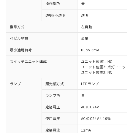
操作部色
青
透明/不透明
透明
復帰方式
左自動
ベゼル材質
金属
最小適用負荷
DC5V 6mA
スイッチユニット構成
ユニット位置1: NC
ユニット位置2: 点灯ユニット
ユニット位置3: NC
ランプ
照光部方式
LEDランプ
ランプ色
青
定格電圧
AC/DC24V
※1 対応状況
使用電圧
AC/DC24V±10%
定格電流
12mA
対応済み：EU RoHS指令（10物質）の