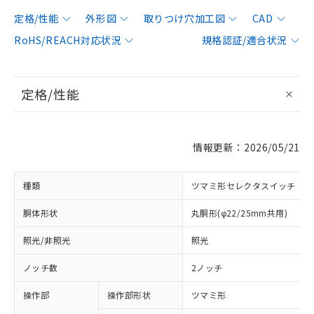
定格/性能
外形図
取りつけ穴加工図
CAD
RoHS/REACH対応状況
規格認証/適合状況
定格/性能
情報更新：2026/05/21
種類
ツマミ形セレクタスイッチ
胴体形状
丸胴形(φ22/25mm共用)
照光/非照光
照光
ノッチ数
2ノッチ
操作部
操作部形状
ツマミ形