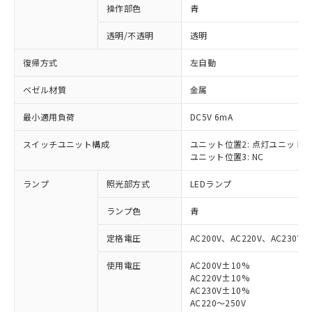
操作部色
青
透明/不透明
透明
復帰方式
左自動
ベゼル材質
金属
最小適用負荷
DC5V 6mA
スイッチユニット構成
ユニット位置2: 点灯ユニット
ユニット位置3: NC
ランプ
照光部方式
LEDランプ
ランプ色
青
定格電圧
AC200V、AC220V、AC230V、
使用電圧
AC200V±10%
AC220V±10%
※1 対応状況
AC230V±10%
AC220～250V