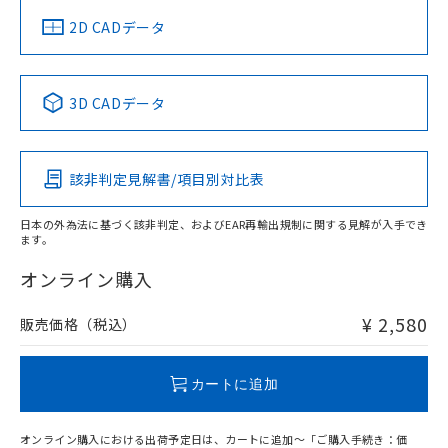
船舶規格）
船舶規格）
船舶規格）
船舶規格
中国 RoHS
注意事項・凡例
2D CADデータ
No
No
No
No
中国 RoHS表
※1 ※2
3D CADデータ
この製品の規格認証/適合状況ページへ
Pb
Hg
Cd
Cr(VI)
その他の認証はこちらのページからご検索ください
該非判定見解書/項目別対比表
O
O
O
O
日本の外為法に基づく該非判定、およびEAR再輸出規制に関する見解が入手でき
ます。
"対応済み"や非含有の記載がされた商品であっても、流通
在庫等で未対応品が混在する可能性があります。
オンライン購入
非含有品が必要な際は、弊社営業部門もしくは販売店へお
問い合わせください。
¥ 2,580
販売価格（税込）
この製品のRoHS/REACH対応状況ページへ
カートに追加
オンライン購入における出荷予定日は、カートに追加～「ご購入手続き：価