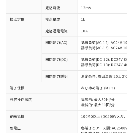
対応済み：EU RoHS指令（10物質）の
定格電流
12mA
非含有に対応した製品が提供可能な商品で
す。
接点定格
接点構成
1b
対応予定：EU RoHS指令（10物質）の非含
ご利用条件
有に対応した製品に切り替える予定のある
定格通電電流
10A
商品です。
対応予定なし：EU RoHS指令（10物質）の
開閉能力(AC)
抵抗負荷(AC-12): AC24V 10A/A
以下の条件をお読みいただき、同意のうえ
非含有に非対応の商品で、対応品を出す予
誘導負荷(AC-15): AC24V 10A/AC
ご利用ください。
定はありません。
調査・確認中：EU RoHS指令（10物質）の
開閉能力(DC)
抵抗負荷(DC-12): DC24V 8A/DC
本サービスは、当社制御機器事業取扱
※1 中国RoHS○×表
誘導負荷(DC-13): DC24V 4A/DC
非含有の対応状況を調査中または確認中の
商品の当社在庫状況および標準価格
商品です。
(税抜)を提供させていただくもので
開閉能力説明
測定条件: 周囲温度 20±2℃、
「○」：最大均質材料含有率が中国RoHSの
非該当品：ライセンス料など無形物で、有
す。
基準値以下であることを示します。
害物質有無と関係のない商品です。
当社制御機器事業取扱商品の中には、
端子仕様
ねじ締め端子 (M3.5)
「×」：最大均質材料含有率が中国RoHSの
仕入先様の事情により、非含有部品として
本サービスの対象外となる商品もある
基準値を超えていることを示します。
いたものが、含有品と判明した場合などや
当社は、これら貴社製品のうち、外国
ことをご了承ください。
許容操作頻度
電気的: 最大30回/分
「－」：未確認です。当社販売部門へお問
むを得ず変更することがあります。
為替および外国貿易法に定める商品
機械的: 最大30回/分
在庫状況および標準価格照会結果は、
い合わせください。
（以下｢規制貨物等」という）を輸出
記載している更新日時点での社内デー
*EU RoHS指令（10物質）：
または国外への提供する場合は、日本
絶縁抵抗
100MΩ以上 (DC500Vメガ、
記
タに基づき作成されるものであり、閲
説明
鉛(Pb) 1000ppm以下、 水銀(Hg) 1000ppm以下、 カド
*中国RoHS10物質の基準値 (GB/T26572)：
国政府の輸出許可(または役務取引許
号
覧された時点での実際の在庫および標
ミウム(Cd) 100ppm以下、
Pb(鉛) :1000ppm、 Hg(水銀) : 1000ppm、 Cd(カドミウ
耐電圧
各端子とアース間: AC2500V 50/
可)を取得するなどの必要な手続きを
六価クロム(Cr(Ⅵ)) 1000ppm以下、ポリ臭化ビフェニル
ム) : 100ppm、
準価格とは異なる場合があることをご