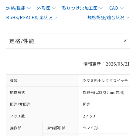
定格/性能
外形図
取りつけ穴加工図
CAD
RoHS/REACH対応状況
規格認証/適合状況
定格/性能
情報更新：2026/05/21
種類
ツマミ形セレクタスイッチ
胴体形状
丸胴形(φ22/25mm共用)
照光/非照光
照光
ノッチ数
2ノッチ
操作部
操作部形状
ツマミ形