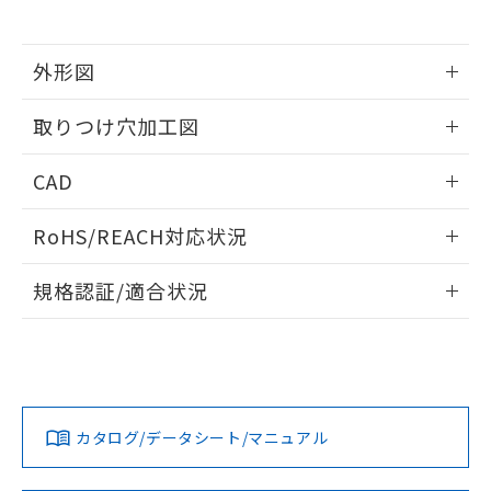
※当社の共同利用者とは、
"個人情報
51物質の非含有証明書（当社基準）
の共同利用に関して"
の「1.共同利
※本証明書は発行日時点で非含有を証明す
用者の範囲」に記載されている法人を
るもので、過去に遡って非含有を証明する
外形図
指します。
ものではありません。
情報更新：2026/05/21
また、RoHS指令のフタル酸エステル類４
取りつけ穴加工図
物質の対応では、対応完了までの期間は出
荷製品に未対応品が混在することから備考
情報更新：2026/05/21
CAD
欄に対応日を記載しておりました。
既に当社にて対応品への在庫切替を完了
ログイン/会員登録いただくと、CADデータをダウンロー
していることから、特段のことがない限
RoHS/REACH対応状況
ドすることができます。
り、2022年1月12日より割愛しておりま
す。
情報更新：2026/7/29
規格認証/適合状況
ログイン/会員登録
EU RoHS
注意事項・凡例
UL認証
CSA認証
CEマーキング
Yes
Yes
Yes
対応状況
対応予定月
※1
※2
ダウンロードデータをご利用いただく前に、以下を必ずお読
みください。
カタログ/データシート/マニュアル
対応済み
ソフトウェアの使用条件
LR型式承認
DNV型式承認
BV型式承認
KR型式承
（イギリス
（ノルウェー
（フランス
（韓国