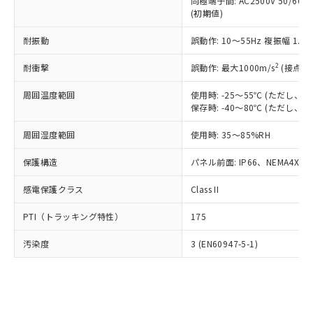
類(PBB) 1000ppm以下、ポリ臭化ジフェニルエーテル類
同極端子間: AC2500V 50/60
Cr(Ⅵ)(六価クロム) : 1000ppm、 PBBs(ポリ臭化ビフェ
とります。
了承ください。
(PBDE) 1000ppm以下、フタル酸ビス(2-エチルヘキシ
○
一定数以上の在庫あり
ニル類) : 1000ppm、 PBDEs(ポリ臭化ジフェニルエーテ
(初期値)
当社は規制貨物を破棄する場合は、完
ル) (DEHP)(別名：DOP) 1000ppm以下、フタル酸ブチ
正式な納期状況および標準価格はお客
ル類) : 1000ppm、
ルベンジル（BBP） 1000ppm以下、フタル酸ジブチル
全に破砕するなど、違法に輸出されな
DBP(フタル酸ジブチル) : 1000ppm、 DIBP(フタル酸ジ
様のお取引先、またはお客様担当のオ
耐振動
誤動作: 10～55Hz 複振幅 1.
（DBP） 1000ppm以下、フタル酸ジイソブチル
イソブチル) : 1000ppm、 BBP(フタル酸ブチルベンジ
△
一定数には満たないが在庫あり
いよう必要な手段を講じます。
ムロン制御機器販売店・当社販売員に
(DIBP) 1000ppm以下
ル) : 1000ppm、
当社は貴社製品を、核兵器、ミサイ
但し、RoHS指令で産業用監視および制御機器に対する
DEHP(フタル酸ビス(2-エチルヘキシル)) : 1000ppm
ご相談ください。
2
耐衝撃
誤動作: 最大1000m/s
(接点開
適用除外項目は除く。
ル、化学兵器、生物兵器またはその他
－
在庫なし(最新の在庫状況につ
オムロン制御機器販売店や当社販売拠
フタル酸エステル類の４物質については閾値を超える意
武器並びにこれらの製造装置等に一切
いては、お客様のお取引先、ま
周囲温度範囲
図的な使用がないことを確認しています。
使用時: -25～55℃ (ただし
点は「
販売ネットワーク
」をご確認
※2 環境保護使用期限
使用いたしません。
保存時: -40～80℃ (ただし
たはお客様担当のオムロン制御
ください。
当社は、貴社製品を第三者に販売する
機器販売店・当社販売員にご確
在庫状況および標準価格結果を当社の
※2 対応予定月
「ｅ」：有害物質（10物質）のすべてが基
周囲湿度範囲
使用時: 35～85%RH
場合は、上記1、2および3の内容を当
認ください)
事前の承諾なく第三者に漏洩または開
準値以下であることを示します。
該第三者に通知します。また当社は、
示しないようお願いします。
保護構造
パネル前面: IP66、NEMA4X, N
部品在庫の切り替え状況などにより、予定
「10」：通常の使用状況下において有害物
販売先および販売に係わる関係者が違
マイパーツ機能（部品リスト作成サー
空
受注生産機種、また在庫状況の
月が前後することがあります。
質が外部に漏えいし、環境に深刻な影響を
法に輸出するおそれがある場合は、取
ビス）をご利用いただくには、I-Web
白
情報を公開していない機種
感電保護クラス
Class II
及ぼさない年数を意味します。
り引きをいたしません。
メンバーズにご登録されている必要が
「－」：未確認です。当社販売部門へお問
あります。
PTI（トラッキング特性）
175
い合わせください。
お客様が当ウェブサイト上で当社にご
※3 非含有証明書ダウンロード
登録された部品リストについて、当社
汚染度
3 (EN60947-5-1)
および当社の共同利用者が、当社の製
下記の非含有証明書をダウンロードするこ
品・サービスに関するお客様との取
とができます。
合意する
キャンセル
引・商談に必要な範囲で利用すること
をご了承ください。
EU RoHS指令（10物質）の非含有証明書