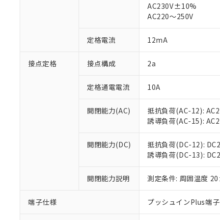
仕入先様の事情に
AC230V±10%
があります。
以下の条件をお読
AC220～250V
「○」：最大均質
「×」：最大均質
本サービスは
当社は、これ
*EU RoHS指令（10物
定格電流
12mA
「－」：未確認で
鉛(Pb) 1000ppm以下、
くものです。
う）を輸出ま
記
説明
六価クロム(Cr(Ⅵ)) 1
当社制御機器
などの必要な
フタル酸ビス(2-エチルヘ
号
*中国RoHS10物質の基準値 
接点定格
接点構成
2a
ル（DBP） 1000ppm
在庫状況およ
当社は規制貨
Pb(鉛) :1000ppm、 Hg
但し、RoHS指令で産
のであり、閲
ます。
Cr(Ⅵ)(六価クロム) : 
フタル酸エステル類の４
○
一定数以
DBP(フタル酸ジブチル) :
い。
当社は貴社製
定格通電電流
10A
DEHP(フタル酸ビス(2-エ
正式な納期状
置等に一切使
当社販売員に
※2 対応予定月
△
一定数に
当社は、貴社
開閉能力(AC)
抵抗負荷(AC-12): AC24
オムロン制御
また当社は、
※2 環境保護使
誘導負荷(AC-15): AC24V
在庫状況およ
部品在庫の切り替
たしません。
－
在庫なし
す。
「ｅ」：有害物質
機器販売
開閉能力(DC)
抵抗負荷(DC-12): DC24
マイパーツ機
「10」：通常の
誘導負荷(DC-13): DC24
ている必要が
味します。
空
受注生産
お客様が当ウ
※3 非含有証明
「－」：未確認で
白
が、当社の製
開閉能力説明
測定条件: 周囲温度 2
さい。
下記の非含有証明
※当社の共同
端子仕様
プッシュインPlus端
いる法人を指
EU RoHS指令（