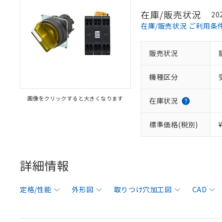
在庫/販売状況
20
在庫/販売状況 ご利用条
販売状況
機種区分
画像をクリックすると大きくなります
在庫状況
標準価格(税別)
詳細情報
定格/性能
外形図
取りつけ穴加工図
CAD