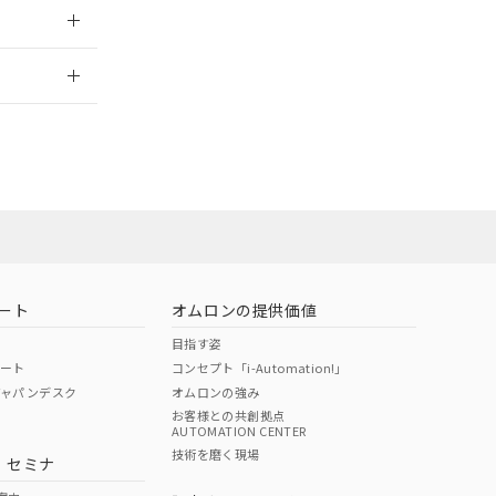
2026/7/29
担当オムロン営
お問い合わせ
ート
オムロンの提供価値
目指す姿
ポート
コンセプト「i-Automation!」
ジャパンデスク
オムロンの強み
お客様との共創拠点
AUTOMATION CENTER
DIBP
BBP
DEHP
環境保護
技術を磨く現場
・セミナ
使用期限