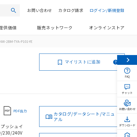
お問い合わせ
カタログ請求
ログイン/新規登録
検索
提供価値
販売ネットワーク
オンラインストア
NW-2BM-TYA-P101-YE
マイリストに追加
FAQ
チャット
お問い合わせ
PDF出力
カタログ/データシート/マニュ
アル
, プッシュイ
ダウンロード
230/240V