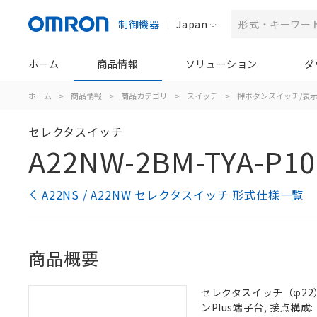
制御機器
Japan
ホーム
商品情報
ソリューション
ダ
ホーム
>
商品情報
>
商品カテゴリ
>
スイッチ
>
押ボタンスイッチ/表
セレクタスイッチ
A22NW-2BM-TYA-P10
A22NS / A22NW セレクタスイッチ 形式仕様一覧
商品概要
セレクタスイッチ（φ22）,
ンPlus端子台, 接点構成: 