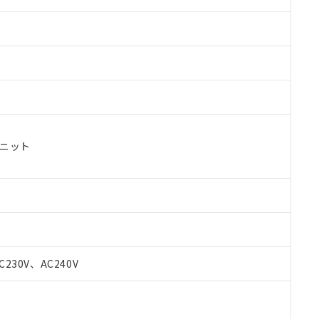
ユニット
 RoHS指令（10物質）の非含有に対応した製品が提供可能な商品です
oHS指令（10物質）の非含有に対応した製品に切り替える予定のある
C230V、AC240V
 RoHS指令（10物質）の非含有に非対応の商品で、対応品を出す予
 RoHS指令（10物質）の非含有の対応状況を調査中または確認中の
ンス料など無形物で、有害物質有無と関係のない商品です。
○×表