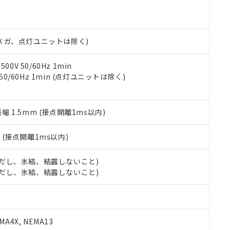
明書（当社基準）
日時点で非含有を証明するもので、過去に遡って非含有を証明するも
令のフタル酸エステル類４物質の対応では、対応完了までの期間は出
備考欄に対応日を記載しておりました。
00Vメガ、点灯ユニットは除く)
品への在庫切替を完了していることから、特段のことがない限り、20
す。
0V 50/60Hz 1min
 50/60Hz 1min (点灯ユニットは除く)
振幅 1.5mm (接点開離1ms以内)
2
(接点開離1ms以内)
 (ただし、氷結、結露しないこと)
 (ただし、氷結、結露しないこと)
A4X, NEMA13