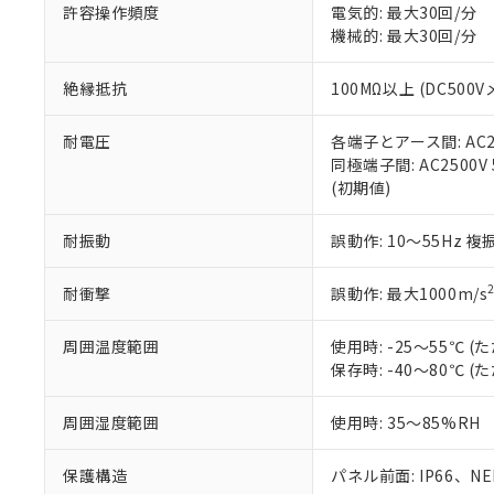
51物質の非含有証
許容操作頻度
電気的: 最大30回/分
※本証明書は発行
機械的: 最大30回/分
また、RoHS指
混在することから
絶縁抵抗
100MΩ以上 (DC5
既に当社にて対応
り割愛しておりま
耐電圧
各端子とアース間: AC250
同極端子間: AC2500V
(初期値)
耐振動
誤動作: 10～55Hz 複
耐衝撃
誤動作: 最大1000m/s
周囲温度範囲
使用時: -25～55℃
保存時: -40～80℃
周囲湿度範囲
使用時: 35～85%RH
保護構造
パネル前面: IP66、NEM