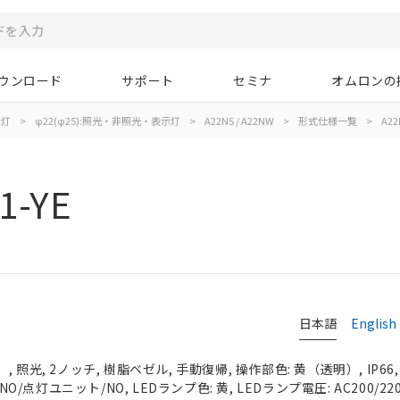
ウンロード
サポート
セミナ
オムロンの
示灯
>
φ22(φ25):照光・非照光・表示灯
>
A22NS / A22NW
>
形式仕様一覧
>
A22
1-YE
日本語
English
 照光, 2ノッチ, 樹脂ベゼル, 手動復帰, 操作部色: 黄（透明）, IP66
NO/点灯ユニット/NO, LEDランプ色: 黄, LEDランプ電圧: AC200/220/