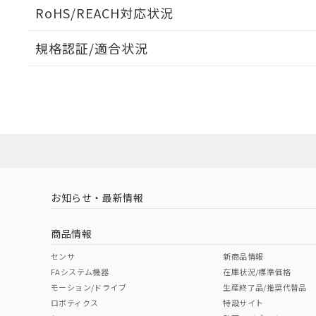
ログイン/会員登録いただくと、CADデータをダウンロ
RoHS/REACH対応状況
規格認証/適合状況
EU RoHS
注意事項・凡例
A22NW-2BM-TYA-P101-YEについての規格認証/適
業員または販売店にお問い合わせください。
ダウンロードデータをご利用いただく前に、以下を必ずお読
対応状況
対応予定月
※1
※2
ソフトウェアの使用条件
対応済み
お知らせ・最新情報
中国 RoHS
注意事項・凡例
商品情報
中国 RoHS表
※1 ※2
センサ
新商品情報
FAシステム機器
在庫状況/標準価格
Pb
Hg
Cd
Cr(V
モーション/ドライブ
生産終了品/推奨代替品
ロボティクス
特設サイト