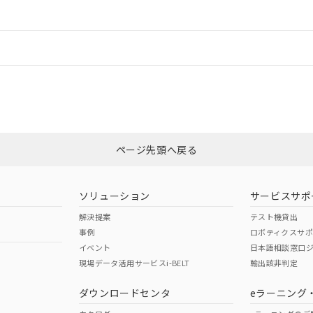
ードすることができます。
情報更新：
ログイン/会員登録
合状況については、「カスタマーサポートセンタ お客様相談室」または貴社
みください。
非含有証明書
※3
ページ先頭へ戻る
ダウンロードはこちら
ソリューション
サービスサポ
解決提案
テスト機貸出
事例
ロボティクスサ
イベント
日本語相談窓口
現場データ活用サービスi-BELT
輸出該非判定
I)
PBBs
PBDEs
DBP
ダウンロードセンタ
eラーニング