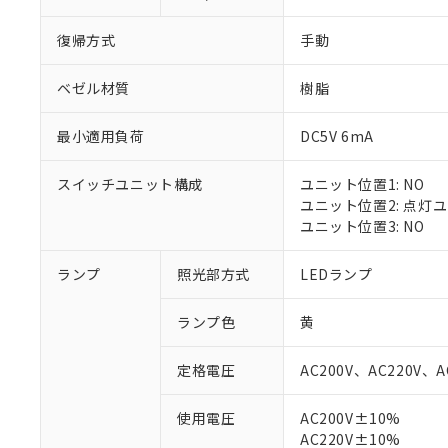
復帰方式
手動
ベゼル材質
樹脂
最小適用負荷
DC5V 6mA
スイッチユニット構成
ユニット位置1: NO
ユニット位置2: 点灯
ユニット位置3: NO
ランプ
照光部方式
LEDランプ
※1 対応状況
ランプ色
黄
対応済み：EU
対応予定：EU R
定格電圧
AC200V、AC220V、A
対応予定なし：EU
調査・確認中：EU
ご利用条件
使用電圧
AC200V±10%
非該当品：ライセ
AC220V±10%
※1 中国RoHS