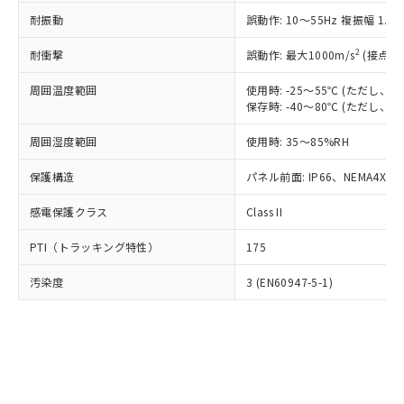
○
一定数以上の在庫あり
ニル類) : 1000ppm、 PBDEs(ポリ臭化ジフェニルエーテ
当社は規制貨物を破棄する場合は、完
ル) (DEHP)(別名：DOP) 1000ppm以下、フタル酸ブチ
正式な納期状況および標準価格はお客
ル類) : 1000ppm、
耐振動
誤動作: 10～55Hz 複振幅 1.
ルベンジル（BBP） 1000ppm以下、フタル酸ジブチル
全に破砕するなど、違法に輸出されな
DBP(フタル酸ジブチル) : 1000ppm、 DIBP(フタル酸ジ
様のお取引先、またはお客様担当のオ
（DBP） 1000ppm以下、フタル酸ジイソブチル
イソブチル) : 1000ppm、 BBP(フタル酸ブチルベンジ
△
一定数には満たないが在庫あり
いよう必要な手段を講じます。
ムロン制御機器販売店・当社販売員に
(DIBP) 1000ppm以下
2
耐衝撃
ル) : 1000ppm、
誤動作: 最大1000m/s
(接点開
当社は貴社製品を、核兵器、ミサイ
但し、RoHS指令で産業用監視および制御機器に対する
DEHP(フタル酸ビス(2-エチルヘキシル)) : 1000ppm
ご相談ください。
適用除外項目は除く。
ル、化学兵器、生物兵器またはその他
－
在庫なし(最新の在庫状況につ
オムロン制御機器販売店や当社販売拠
周囲温度範囲
使用時: -25～55℃ (ただし
フタル酸エステル類の４物質については閾値を超える意
武器並びにこれらの製造装置等に一切
いては、お客様のお取引先、ま
図的な使用がないことを確認しています。
保存時: -40～80℃ (ただし
点は「
販売ネットワーク
」をご確認
※2 環境保護使用期限
使用いたしません。
たはお客様担当のオムロン制御
ください。
当社は、貴社製品を第三者に販売する
周囲湿度範囲
使用時: 35～85%RH
機器販売店・当社販売員にご確
在庫状況および標準価格結果を当社の
※2 対応予定月
「ｅ」：有害物質（10物質）のすべてが基
場合は、上記1、2および3の内容を当
認ください)
事前の承諾なく第三者に漏洩または開
準値以下であることを示します。
保護構造
パネル前面: IP66、NEMA4X, N
該第三者に通知します。また当社は、
示しないようお願いします。
部品在庫の切り替え状況などにより、予定
「10」：通常の使用状況下において有害物
販売先および販売に係わる関係者が違
マイパーツ機能（部品リスト作成サー
空
受注生産機種、また在庫状況の
感電保護クラス
Class II
月が前後することがあります。
質が外部に漏えいし、環境に深刻な影響を
法に輸出するおそれがある場合は、取
ビス）をご利用いただくには、I-Web
白
情報を公開していない機種
及ぼさない年数を意味します。
り引きをいたしません。
メンバーズにご登録されている必要が
PTI（トラッキング特性）
175
「－」：未確認です。当社販売部門へお問
あります。
い合わせください。
お客様が当ウェブサイト上で当社にご
汚染度
3 (EN60947-5-1)
※3 非含有証明書ダウンロード
登録された部品リストについて、当社
および当社の共同利用者が、当社の製
下記の非含有証明書をダウンロードするこ
品・サービスに関するお客様との取
とができます。
合意する
キャンセル
引・商談に必要な範囲で利用すること
をご了承ください。
EU RoHS指令（10物質）の非含有証明書
※当社の共同利用者とは、
"個人情報