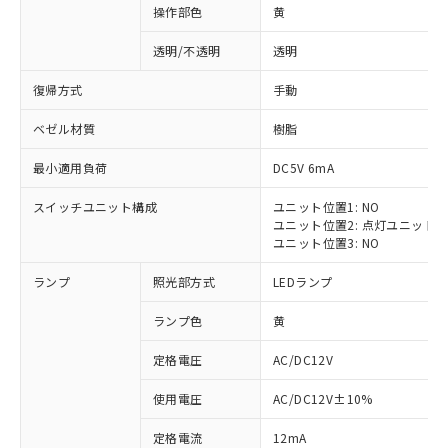
操作部色
黄
透明/不透明
透明
復帰方式
手動
ベゼル材質
樹脂
最小適用負荷
DC5V 6mA
スイッチユニット構成
ユニット位置1: NO
ユニット位置2: 点灯ユニット
ユニット位置3: NO
ランプ
照光部方式
LEDランプ
ランプ色
黄
定格電圧
AC/DC12V
※1 対応状況
使用電圧
AC/DC12V±10%
定格電流
12mA
対応済み：EU RoHS指令（10物質）の