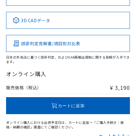
中国 RoHS表
※1 ※2
3D CADデータ
Pb
Hg
Cd
Cr(VI)
該非判定見解書/項目別対比表
X
O
O
O
日本の外為法に基づく該非判定、およびEAR再輸出規制に関する見解が入手でき
ます。
"対応済み"や非含有の記載がされた商品であっても、流通
在庫等で未対応品が混在する可能性があります。
オンライン購入
非含有品が必要な際は、弊社営業部門もしくは販売店へお
問い合わせください。
¥ 3,190
販売価格（税込）
この製品のRoHS/REACH対応状況ページへ
カートに追加
オンライン購入における出荷予定日は、カートに追加～「ご購入手続き：価
格・納期の確認」画面にてご確認ください。