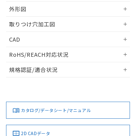
51物質の非含有証明書（当社基準）
の共同利用に関して"
の「1.共同利
※本証明書は発行日時点で非含有を証明す
外形図
用者の範囲」に記載されている法人を
るもので、過去に遡って非含有を証明する
指します。
ものではありません。
情報更新：2026/05/21
取りつけ穴加工図
また、RoHS指令のフタル酸エステル類４
物質の対応では、対応完了までの期間は出
情報更新：2026/05/21
CAD
荷製品に未対応品が混在することから備考
欄に対応日を記載しておりました。
ログイン/会員登録いただくと、CADデータをダウンロー
既に当社にて対応品への在庫切替を完了
RoHS/REACH対応状況
ドすることができます。
していることから、特段のことがない限
り、2022年1月12日より割愛しておりま
情報更新：2026/7/29
規格認証/適合状況
す。
ログイン/会員登録
EU RoHS
注意事項・凡例
A22NW-2BM-TYA-P101-YBについての規格認証/適合状況に
ついては、「カスタマーサポートセンタ お客様相談室」また
は貴社担当オムロン営業員または販売店にお問い合わせくだ
対応状況
対応予定月
※1
※2
さい。
ダウンロードデータをご利用いただく前に、以下を必ずお読
みください。
カタログ/データシート/マニュアル
対応済み
ソフトウェアの使用条件
お問い合わせ
中国 RoHS
注意事項・凡例
2D CADデータ