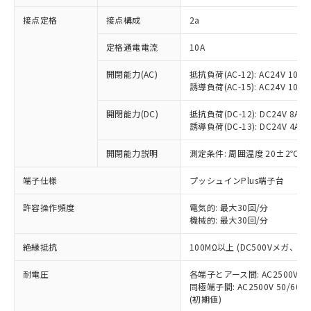
非含有に対応した製品が提供可能な商品で
接点定格
接点構成
2a
す。
対応予定：EU RoHS指令（10物質）の非含
ご利用条件
定格通電電流
10A
有に対応した製品に切り替える予定のある
商品です。
開閉能力(AC)
抵抗負荷(AC-12): AC24V 10A/A
対応予定なし：EU RoHS指令（10物質）の
誘導負荷(AC-15): AC24V 10A/AC
以下の条件をお読みいただき、同意のうえ
非含有に非対応の商品で、対応品を出す予
ご利用ください。
定はありません。
開閉能力(DC)
抵抗負荷(DC-12): DC24V 8A/DC
調査・確認中：EU RoHS指令（10物質）の
誘導負荷(DC-13): DC24V 4A/DC
本サービスは、当社制御機器事業取扱
※1 中国RoHS○×表
非含有の対応状況を調査中または確認中の
商品の当社在庫状況および標準価格
開閉能力説明
測定条件: 周囲温度 20±2℃、
商品です。
(税抜)を提供させていただくもので
「○」：最大均質材料含有率が中国RoHSの
非該当品：ライセンス料など無形物で、有
す。
端子仕様
プッシュインPlus端子台
基準値以下であることを示します。
害物質有無と関係のない商品です。
当社制御機器事業取扱商品の中には、
「×」：最大均質材料含有率が中国RoHSの
仕入先様の事情により、非含有部品として
本サービスの対象外となる商品もある
許容操作頻度
電気的: 最大30回/分
基準値を超えていることを示します。
いたものが、含有品と判明した場合などや
当社は、これら貴社製品のうち、外国
ことをご了承ください。
機械的: 最大30回/分
「－」：未確認です。当社販売部門へお問
むを得ず変更することがあります。
為替および外国貿易法に定める商品
在庫状況および標準価格照会結果は、
い合わせください。
（以下｢規制貨物等」という）を輸出
絶縁抵抗
100MΩ以上 (DC500Vメガ、
記載している更新日時点での社内デー
*EU RoHS指令（10物質）：
または国外への提供する場合は、日本
記
タに基づき作成されるものであり、閲
説明
鉛(Pb) 1000ppm以下、 水銀(Hg) 1000ppm以下、 カド
*中国RoHS10物質の基準値 (GB/T26572)：
国政府の輸出許可(または役務取引許
耐電圧
各端子とアース間: AC2500V 50/
号
覧された時点での実際の在庫および標
ミウム(Cd) 100ppm以下、
Pb(鉛) :1000ppm、 Hg(水銀) : 1000ppm、 Cd(カドミウ
同極端子間: AC2500V 50/60
可)を取得するなどの必要な手続きを
六価クロム(Cr(Ⅵ)) 1000ppm以下、ポリ臭化ビフェニル
ム) : 100ppm、
準価格とは異なる場合があることをご
類(PBB) 1000ppm以下、ポリ臭化ジフェニルエーテル類
(初期値)
Cr(Ⅵ)(六価クロム) : 1000ppm、 PBBs(ポリ臭化ビフェ
とります。
了承ください。
(PBDE) 1000ppm以下、フタル酸ビス(2-エチルヘキシ