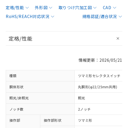
定格/性能
外形図
取りつけ穴加工図
CAD
RoHS/REACH対応状況
規格認証/適合状況
定格/性能
情報更新：2026/05/21
種類
ツマミ形セレクタスイッチ
胴体形状
丸胴形(φ22/25mm共用)
照光/非照光
照光
ノッチ数
2ノッチ
操作部
操作部形状
ツマミ形