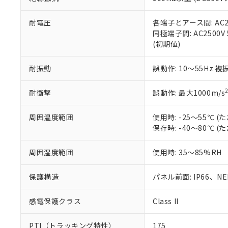
また、RoHS指
混在することから
既に当社にて対応
耐電圧
各端子とアース間: AC250
り割愛しておりま
同極端子間: AC2500V
(初期値)
耐振動
誤動作: 10～55Hz 複
耐衝撃
誤動作: 最大1000m/s
周囲温度範囲
使用時: -25～55℃
保存時: -40～80℃
周囲湿度範囲
使用時: 35～85%RH
保護構造
パネル前面: IP66、NEM
感電保護クラス
Class II
PTI（トラッキング特性）
175