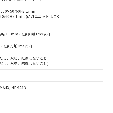
令のフタル酸エステル類４物質の対応では、対応完了までの期間は出
備考欄に対応日を記載しておりました。
品への在庫切替を完了していることから、特段のことがない限り、20
0V 50/60Hz 1min
す。
 50/60Hz 1min (点灯ユニットは除く)
振幅 1.5mm (接点開離1ms以内)
2
(接点開離1ms以内)
 (ただし、氷結、結露しないこと)
 (ただし、氷結、結露しないこと)
A4X, NEMA13