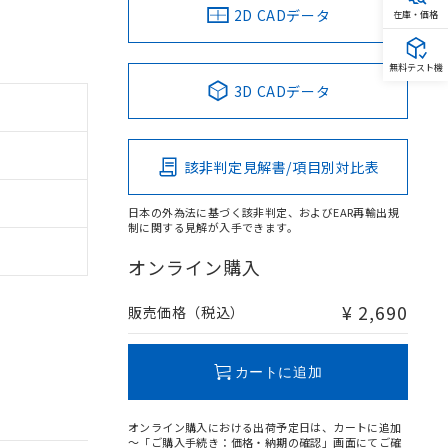
2D CADデータ
在庫・価格
無料テスト機
3D CADデータ
該非判定見解書/項目別対比表
日本の外為法に基づく該非判定、およびEAR再輸出規
制に関する見解が入手できます。
オンライン購入
¥ 2,690
販売価格（税込）
カートに追加
オンライン購入における出荷予定日は、カートに追加
～「ご購入手続き：価格・納期の確認」画面にてご確