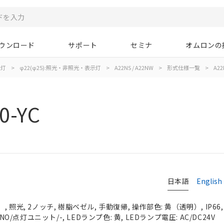
ウンロード
サポート
セミナ
オムロンの
示灯
>
φ22(φ25):照光・非照光・表示灯
>
A22NS / A22NW
>
形式仕様一覧
>
A22
0-YC
日本語
English
 照光, 2ノッチ, 樹脂ベゼル, 手動復帰, 操作部色: 黄（透明）, IP66
NO/点灯ユニット/-, LEDランプ色: 黄, LEDランプ電圧: AC/DC24V