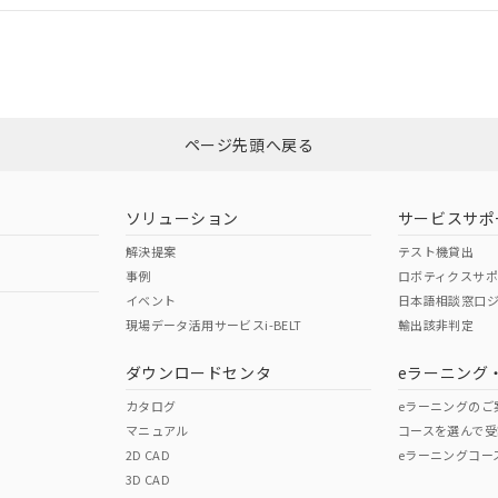
合状況については、「カスタマーサポートセンタ お客様相談室」または貴社
みください。
非含有証明書
※3
ページ先頭へ戻る
ダウンロードはこちら
ソリューション
サービスサポ
解決提案
テスト機貸出
事例
ロボティクスサ
イベント
日本語相談窓口
現場データ活用サービスi-BELT
輸出該非判定
I)
PBBs
PBDEs
DBP
ダウンロードセンタ
eラーニング
カタログ
eラーニングのご
マニュアル
コースを選んで受
O
O
O
2D CAD
eラーニングコー
3D CAD