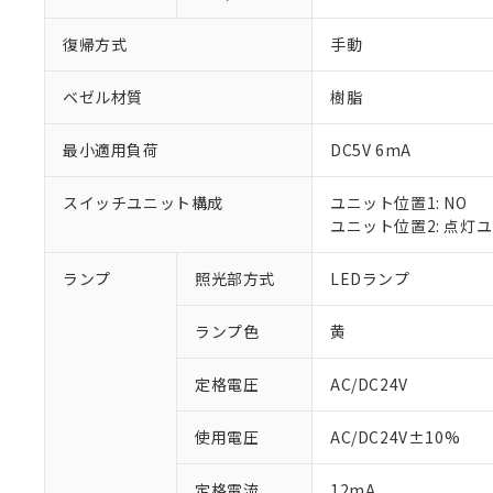
復帰方式
手動
ベゼル材質
樹脂
最小適用負荷
DC5V 6mA
スイッチユニット構成
ユニット位置1: NO
ユニット位置2: 点灯
ランプ
照光部方式
LEDランプ
※1 対応状況
ランプ色
黄
対応済み：EU
対応予定：EU R
対応予定なし：EU
定格電圧
AC/DC24V
調査・確認中：EU
ご利用条件
非該当品：ライセ
使用電圧
AC/DC24V±10%
※1 中国RoHS
仕入先様の事情に
があります。
以下の条件をお読
定格電流
12mA
「○」：最大均質