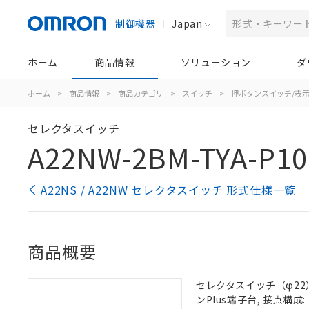
制御機器
Japan
ホーム
商品情報
ソリューション
ダ
ホーム
>
商品情報
>
商品カテゴリ
>
スイッチ
>
押ボタンスイッチ/表
セレクタスイッチ
A22NW-2BM-TYA-P10
A22NS / A22NW セレクタスイッチ 形式仕様一覧
商品概要
セレクタスイッチ（φ22）,
ンPlus端子台, 接点構成: 