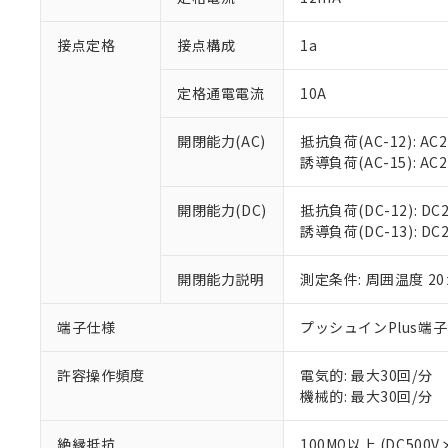
「×」：最大均質
本サービスは
当社は、これ
*EU RoHS指令（10物
「－」：未確認で
鉛(Pb) 1000ppm以下、
接点定格
接点構成
1a
くものです。
う）を輸出ま
記
説明
六価クロム(Cr(Ⅵ)) 1
当社制御機器
などの必要な
フタル酸ビス(2-エチルヘ
号
*中国RoHS10物質の基準値 
ル（DBP） 1000ppm
在庫状況およ
当社は規制貨
定格通電電流
10A
Pb(鉛) :1000ppm、 Hg
但し、RoHS指令で産
のであり、閲
ます。
Cr(Ⅵ)(六価クロム) : 
フタル酸エステル類の４
○
一定数以
DBP(フタル酸ジブチル) :
い。
当社は貴社製
開閉能力(AC)
抵抗負荷(AC-12): AC24
DEHP(フタル酸ビス(2-エ
正式な納期状
置等に一切使
誘導負荷(AC-15): AC24V
当社販売員に
※2 対応予定月
△
一定数に
当社は、貴社
オムロン制御
また当社は、
※2 環境保護使
開閉能力(DC)
抵抗負荷(DC-12): DC24
在庫状況およ
部品在庫の切り替
たしません。
－
在庫なし
誘導負荷(DC-13): DC24
す。
「ｅ」：有害物質
機器販売
マイパーツ機
「10」：通常の
ている必要が
開閉能力説明
測定条件: 周囲温度 2
味します。
空
受注生産
お客様が当ウ
※3 非含有証明
「－」：未確認で
白
が、当社の製
端子仕様
プッシュインPlus端
さい。
下記の非含有証明
※当社の共同
許容操作頻度
電気的: 最大30回/分
いる法人を指
EU RoHS指令（
機械的: 最大30回/分
51物質の非含有証
※本証明書は発行
絶縁抵抗
100MΩ以上 (DC5