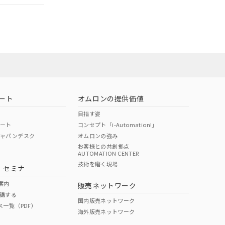
担当オムロン営
お問い合わせ
ート
オムロンの提供価値
目指す姿
ポート
コンセプト「i-Automation!」
ジャパンデスク
オムロンの強み
お客様との共創拠点
AUTOMATION CENTER
DIBP
BBP
DEHP
環境保護
技術を磨く現場
・セミナ
使用期限
案内
販売ネットワーク
講する
O
O
O
10
国内販売ネットワーク
ス一覧（PDF）
海外販売ネットワーク