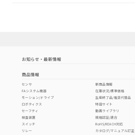
EU RoHS
注意事項・凡例
A22NW-2BM-TYA-P100-YCについての規格認証/適
業員または販売店にお問い合わせください。
ダウンロードデータをご利用いただく前に、以下を必ずお読
対応状況
対応予定月
※1
※2
ソフトウェアの使用条件
対応済み
お知らせ・最新情報
中国 RoHS
注意事項・凡例
商品情報
中国 RoHS表
※1 ※2
センサ
新商品情報
FAシステム機器
在庫状況/標準価格
Pb
Hg
Cd
Cr(V
モーション/ドライブ
生産終了品/推奨代替品
ロボティクス
特設サイト
セーフティ
動画ライブラリ
検査装置
規格認証/適合
X
O
O
O
スイッチ
RoHS/REACH対応
リレー
カタログ/マニュアル訂正