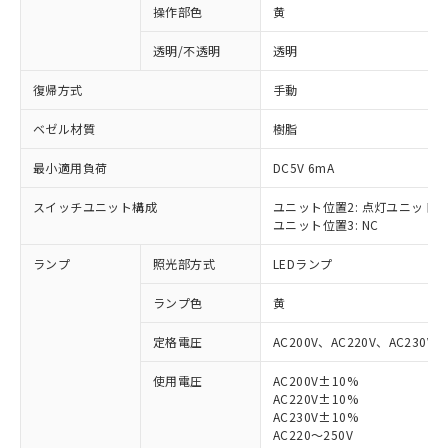
操作部色
黄
透明/不透明
透明
復帰方式
手動
ベゼル材質
樹脂
最小適用負荷
DC5V 6mA
スイッチユニット構成
ユニット位置2: 点灯ユニット
ユニット位置3: NC
ランプ
照光部方式
LEDランプ
ランプ色
黄
定格電圧
AC200V、AC220V、AC230V、
使用電圧
AC200V±10%
AC220V±10%
※1 対応状況
AC230V±10%
AC220～250V