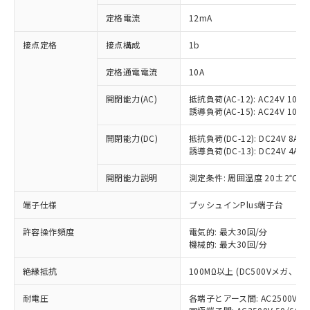
対応済み：EU RoHS指令（10物質）の
定格電流
12mA
非含有に対応した製品が提供可能な商品で
す。
接点定格
接点構成
1b
対応予定：EU RoHS指令（10物質）の非含
ご利用条件
有に対応した製品に切り替える予定のある
定格通電電流
10A
商品です。
対応予定なし：EU RoHS指令（10物質）の
開閉能力(AC)
抵抗負荷(AC-12): AC24V 10A/A
以下の条件をお読みいただき、同意のうえ
非含有に非対応の商品で、対応品を出す予
誘導負荷(AC-15): AC24V 10A/AC
ご利用ください。
定はありません。
調査・確認中：EU RoHS指令（10物質）の
開閉能力(DC)
抵抗負荷(DC-12): DC24V 8A/DC
本サービスは、当社制御機器事業取扱
※1 中国RoHS○×表
誘導負荷(DC-13): DC24V 4A/DC
非含有の対応状況を調査中または確認中の
商品の当社在庫状況および標準価格
商品です。
(税抜)を提供させていただくもので
開閉能力説明
測定条件: 周囲温度 20±2℃、
「○」：最大均質材料含有率が中国RoHSの
非該当品：ライセンス料など無形物で、有
す。
基準値以下であることを示します。
害物質有無と関係のない商品です。
当社制御機器事業取扱商品の中には、
端子仕様
プッシュインPlus端子台
「×」：最大均質材料含有率が中国RoHSの
仕入先様の事情により、非含有部品として
本サービスの対象外となる商品もある
基準値を超えていることを示します。
いたものが、含有品と判明した場合などや
当社は、これら貴社製品のうち、外国
ことをご了承ください。
許容操作頻度
電気的: 最大30回/分
「－」：未確認です。当社販売部門へお問
むを得ず変更することがあります。
為替および外国貿易法に定める商品
機械的: 最大30回/分
在庫状況および標準価格照会結果は、
い合わせください。
（以下｢規制貨物等」という）を輸出
記載している更新日時点での社内デー
*EU RoHS指令（10物質）：
または国外への提供する場合は、日本
絶縁抵抗
100MΩ以上 (DC500Vメガ、
記
タに基づき作成されるものであり、閲
説明
鉛(Pb) 1000ppm以下、 水銀(Hg) 1000ppm以下、 カド
*中国RoHS10物質の基準値 (GB/T26572)：
国政府の輸出許可(または役務取引許
号
覧された時点での実際の在庫および標
ミウム(Cd) 100ppm以下、
Pb(鉛) :1000ppm、 Hg(水銀) : 1000ppm、 Cd(カドミウ
耐電圧
各端子とアース間: AC2500V 50/
可)を取得するなどの必要な手続きを
六価クロム(Cr(Ⅵ)) 1000ppm以下、ポリ臭化ビフェニル
ム) : 100ppm、
準価格とは異なる場合があることをご