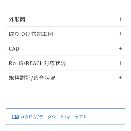
※当社の共同利用者とは、
"個人情報
51物質の非含有証明書（当社基準）
の共同利用に関して"
の「1.共同利
※本証明書は発行日時点で非含有を証明す
用者の範囲」に記載されている法人を
るもので、過去に遡って非含有を証明する
外形図
指します。
ものではありません。
情報更新：2026/05/21
また、RoHS指令のフタル酸エステル類４
取りつけ穴加工図
物質の対応では、対応完了までの期間は出
荷製品に未対応品が混在することから備考
情報更新：2026/05/21
CAD
欄に対応日を記載しておりました。
既に当社にて対応品への在庫切替を完了
ログイン/会員登録いただくと、CADデータをダウンロー
していることから、特段のことがない限
RoHS/REACH対応状況
ドすることができます。
り、2022年1月12日より割愛しておりま
す。
情報更新：2026/7/29
規格認証/適合状況
ログイン/会員登録
EU RoHS
注意事項・凡例
A22NW-2BM-TYA-P002-YEについての規格認証/適合状況に
ついては、「カスタマーサポートセンタ お客様相談室」また
は貴社担当オムロン営業員または販売店にお問い合わせくだ
対応状況
対応予定月
※1
※2
さい。
ダウンロードデータをご利用いただく前に、以下を必ずお読
みください。
カタログ/データシート/マニュアル
対応済み
ソフトウェアの使用条件
お問い合わせ