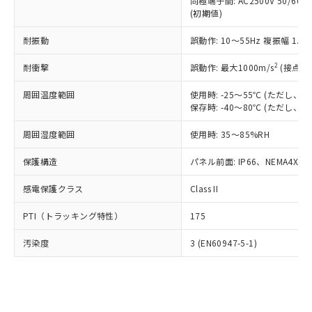
類(PBB) 1000ppm以下、ポリ臭化ジフェニルエーテル類
同極端子間: AC2500V 50/60
Cr(Ⅵ)(六価クロム) : 1000ppm、 PBBs(ポリ臭化ビフェ
とります。
了承ください。
(PBDE) 1000ppm以下、フタル酸ビス(2-エチルヘキシ
○
一定数以上の在庫あり
ニル類) : 1000ppm、 PBDEs(ポリ臭化ジフェニルエーテ
(初期値)
当社は規制貨物を破棄する場合は、完
ル) (DEHP)(別名：DOP) 1000ppm以下、フタル酸ブチ
正式な納期状況および標準価格はお客
ル類) : 1000ppm、
ルベンジル（BBP） 1000ppm以下、フタル酸ジブチル
全に破砕するなど、違法に輸出されな
DBP(フタル酸ジブチル) : 1000ppm、 DIBP(フタル酸ジ
様のお取引先、またはお客様担当のオ
耐振動
誤動作: 10～55Hz 複振幅 1.
（DBP） 1000ppm以下、フタル酸ジイソブチル
イソブチル) : 1000ppm、 BBP(フタル酸ブチルベンジ
△
一定数には満たないが在庫あり
いよう必要な手段を講じます。
ムロン制御機器販売店・当社販売員に
(DIBP) 1000ppm以下
ル) : 1000ppm、
当社は貴社製品を、核兵器、ミサイ
但し、RoHS指令で産業用監視および制御機器に対する
DEHP(フタル酸ビス(2-エチルヘキシル)) : 1000ppm
ご相談ください。
2
耐衝撃
誤動作: 最大1000m/s
(接点開
適用除外項目は除く。
ル、化学兵器、生物兵器またはその他
－
在庫なし(最新の在庫状況につ
オムロン制御機器販売店や当社販売拠
フタル酸エステル類の４物質については閾値を超える意
武器並びにこれらの製造装置等に一切
いては、お客様のお取引先、ま
周囲温度範囲
図的な使用がないことを確認しています。
使用時: -25～55℃ (ただし
点は「
販売ネットワーク
」をご確認
※2 環境保護使用期限
使用いたしません。
保存時: -40～80℃ (ただし
たはお客様担当のオムロン制御
ください。
当社は、貴社製品を第三者に販売する
機器販売店・当社販売員にご確
在庫状況および標準価格結果を当社の
※2 対応予定月
「ｅ」：有害物質（10物質）のすべてが基
周囲湿度範囲
使用時: 35～85%RH
場合は、上記1、2および3の内容を当
認ください)
事前の承諾なく第三者に漏洩または開
準値以下であることを示します。
該第三者に通知します。また当社は、
示しないようお願いします。
保護構造
パネル前面: IP66、NEMA4X, N
部品在庫の切り替え状況などにより、予定
「10」：通常の使用状況下において有害物
販売先および販売に係わる関係者が違
マイパーツ機能（部品リスト作成サー
空
受注生産機種、また在庫状況の
月が前後することがあります。
質が外部に漏えいし、環境に深刻な影響を
法に輸出するおそれがある場合は、取
ビス）をご利用いただくには、I-Web
白
情報を公開していない機種
感電保護クラス
Class II
及ぼさない年数を意味します。
り引きをいたしません。
メンバーズにご登録されている必要が
「－」：未確認です。当社販売部門へお問
あります。
PTI（トラッキング特性）
175
い合わせください。
お客様が当ウェブサイト上で当社にご
※3 非含有証明書ダウンロード
登録された部品リストについて、当社
汚染度
3 (EN60947-5-1)
および当社の共同利用者が、当社の製
下記の非含有証明書をダウンロードするこ
品・サービスに関するお客様との取
とができます。
合意する
キャンセル
引・商談に必要な範囲で利用すること
をご了承ください。
EU RoHS指令（10物質）の非含有証明書