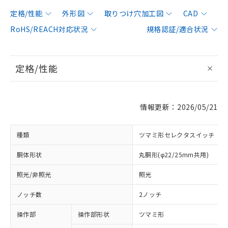
定格/性能
外形図
取りつけ穴加工図
CAD
RoHS/REACH対応状況
規格認証/適合状況
定格/性能
情報更新：2026/05/21
種類
ツマミ形セレクタスイッチ
胴体形状
丸胴形(φ22/25mm共用)
照光/非照光
照光
ノッチ数
2ノッチ
操作部
操作部形状
ツマミ形