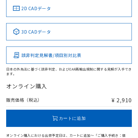
中国 RoHS
注意事項・凡例
2D CADデータ
中国 RoHS表
※1 ※2
3D CADデータ
Pb
Hg
Cd
Cr(VI)
該非判定見解書/項目別対比表
O
O
O
O
日本の外為法に基づく該非判定、およびEAR再輸出規制に関する見解が入手でき
ます。
"対応済み"や非含有の記載がされた商品であっても、流通
在庫等で未対応品が混在する可能性があります。
オンライン購入
非含有品が必要な際は、弊社営業部門もしくは販売店へお
問い合わせください。
¥ 2,910
販売価格（税込）
この製品のRoHS/REACH対応状況ページへ
カートに追加
オンライン購入における出荷予定日は、カートに追加～「ご購入手続き：価