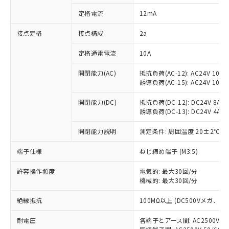
対応済み：EU RoHS指令（10物質）の
定格電流
12mA
非含有に対応した製品が提供可能な商品で
す。
接点定格
接点構成
2a
対応予定：EU RoHS指令（10物質）の非含
ご利用条件
有に対応した製品に切り替える予定のある
定格通電電流
10A
商品です。
対応予定なし：EU RoHS指令（10物質）の
開閉能力(AC)
抵抗負荷(AC-12): AC24V 10A/A
以下の条件をお読みいただき、同意のうえ
非含有に非対応の商品で、対応品を出す予
誘導負荷(AC-15): AC24V 10A/AC
ご利用ください。
定はありません。
調査・確認中：EU RoHS指令（10物質）の
開閉能力(DC)
抵抗負荷(DC-12): DC24V 8A/DC
本サービスは、当社制御機器事業取扱
※1 中国RoHS○×表
誘導負荷(DC-13): DC24V 4A/DC
非含有の対応状況を調査中または確認中の
商品の当社在庫状況および標準価格
商品です。
(税抜)を提供させていただくもので
開閉能力説明
測定条件: 周囲温度 20±2℃、
「○」：最大均質材料含有率が中国RoHSの
非該当品：ライセンス料など無形物で、有
す。
基準値以下であることを示します。
害物質有無と関係のない商品です。
当社制御機器事業取扱商品の中には、
端子仕様
ねじ締め端子 (M3.5)
「×」：最大均質材料含有率が中国RoHSの
仕入先様の事情により、非含有部品として
本サービスの対象外となる商品もある
基準値を超えていることを示します。
いたものが、含有品と判明した場合などや
当社は、これら貴社製品のうち、外国
ことをご了承ください。
許容操作頻度
電気的: 最大30回/分
「－」：未確認です。当社販売部門へお問
むを得ず変更することがあります。
為替および外国貿易法に定める商品
機械的: 最大30回/分
在庫状況および標準価格照会結果は、
い合わせください。
（以下｢規制貨物等」という）を輸出
記載している更新日時点での社内デー
*EU RoHS指令（10物質）：
または国外への提供する場合は、日本
絶縁抵抗
100MΩ以上 (DC500Vメガ、
記
タに基づき作成されるものであり、閲
説明
鉛(Pb) 1000ppm以下、 水銀(Hg) 1000ppm以下、 カド
*中国RoHS10物質の基準値 (GB/T26572)：
国政府の輸出許可(または役務取引許
号
覧された時点での実際の在庫および標
ミウム(Cd) 100ppm以下、
Pb(鉛) :1000ppm、 Hg(水銀) : 1000ppm、 Cd(カドミウ
耐電圧
各端子とアース間: AC2500V 50/
可)を取得するなどの必要な手続きを
六価クロム(Cr(Ⅵ)) 1000ppm以下、ポリ臭化ビフェニル
ム) : 100ppm、
準価格とは異なる場合があることをご