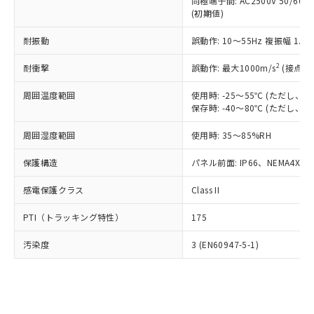
類(PBB) 1000ppm以下、ポリ臭化ジフェニルエーテル類
同極端子間: AC2500V 50/60
Cr(Ⅵ)(六価クロム) : 1000ppm、 PBBs(ポリ臭化ビフェ
とります。
了承ください。
(PBDE) 1000ppm以下、フタル酸ビス(2-エチルヘキシ
○
一定数以上の在庫あり
ニル類) : 1000ppm、 PBDEs(ポリ臭化ジフェニルエーテ
(初期値)
当社は規制貨物を破棄する場合は、完
ル) (DEHP)(別名：DOP) 1000ppm以下、フタル酸ブチ
正式な納期状況および標準価格はお客
ル類) : 1000ppm、
ルベンジル（BBP） 1000ppm以下、フタル酸ジブチル
全に破砕するなど、違法に輸出されな
DBP(フタル酸ジブチル) : 1000ppm、 DIBP(フタル酸ジ
様のお取引先、またはお客様担当のオ
耐振動
誤動作: 10～55Hz 複振幅 1.
（DBP） 1000ppm以下、フタル酸ジイソブチル
イソブチル) : 1000ppm、 BBP(フタル酸ブチルベンジ
△
一定数には満たないが在庫あり
いよう必要な手段を講じます。
ムロン制御機器販売店・当社販売員に
(DIBP) 1000ppm以下
ル) : 1000ppm、
当社は貴社製品を、核兵器、ミサイ
但し、RoHS指令で産業用監視および制御機器に対する
DEHP(フタル酸ビス(2-エチルヘキシル)) : 1000ppm
ご相談ください。
2
耐衝撃
誤動作: 最大1000m/s
(接点開
適用除外項目は除く。
ル、化学兵器、生物兵器またはその他
－
在庫なし(最新の在庫状況につ
オムロン制御機器販売店や当社販売拠
フタル酸エステル類の４物質については閾値を超える意
武器並びにこれらの製造装置等に一切
いては、お客様のお取引先、ま
周囲温度範囲
図的な使用がないことを確認しています。
使用時: -25～55℃ (ただし
点は「
販売ネットワーク
」をご確認
※2 環境保護使用期限
使用いたしません。
保存時: -40～80℃ (ただし
たはお客様担当のオムロン制御
ください。
当社は、貴社製品を第三者に販売する
機器販売店・当社販売員にご確
在庫状況および標準価格結果を当社の
※2 対応予定月
「ｅ」：有害物質（10物質）のすべてが基
周囲湿度範囲
使用時: 35～85%RH
場合は、上記1、2および3の内容を当
認ください)
事前の承諾なく第三者に漏洩または開
準値以下であることを示します。
該第三者に通知します。また当社は、
示しないようお願いします。
保護構造
パネル前面: IP66、NEMA4X, N
部品在庫の切り替え状況などにより、予定
「10」：通常の使用状況下において有害物
販売先および販売に係わる関係者が違
マイパーツ機能（部品リスト作成サー
空
受注生産機種、また在庫状況の
月が前後することがあります。
質が外部に漏えいし、環境に深刻な影響を
法に輸出するおそれがある場合は、取
ビス）をご利用いただくには、I-Web
白
情報を公開していない機種
感電保護クラス
Class II
及ぼさない年数を意味します。
り引きをいたしません。
メンバーズにご登録されている必要が
「－」：未確認です。当社販売部門へお問
あります。
PTI（トラッキング特性）
175
い合わせください。
お客様が当ウェブサイト上で当社にご
※3 非含有証明書ダウンロード
登録された部品リストについて、当社
汚染度
3 (EN60947-5-1)
および当社の共同利用者が、当社の製
下記の非含有証明書をダウンロードするこ
品・サービスに関するお客様との取
とができます。
合意する
キャンセル
引・商談に必要な範囲で利用すること
をご了承ください。
EU RoHS指令（10物質）の非含有証明書