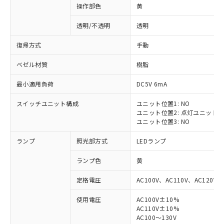
操作部色
黄
透明/不透明
透明
復帰方式
手動
ベゼル材質
樹脂
最小適用負荷
DC5V 6mA
スイッチユニット構成
ユニット位置1: NO
ユニット位置2: 点灯ユニット
ユニット位置3: NO
ランプ
照光部方式
LEDランプ
ランプ色
黄
定格電圧
AC100V、AC110V、AC120V
使用電圧
AC100V±10%
※1 対応状況
AC110V±10%
AC100～130V