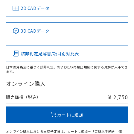
船舶規格）
船舶規格）
船舶規格）
船舶規格
中国 RoHS
注意事項・凡例
2D CADデータ
No
No
No
No
中国 RoHS表
※1 ※2
3D CADデータ
この製品の規格認証/適合状況ページへ
Pb
Hg
Cd
Cr(VI)
その他の認証はこちらのページからご検索ください
該非判定見解書/項目別対比表
O
O
O
O
日本の外為法に基づく該非判定、およびEAR再輸出規制に関する見解が入手でき
ます。
"対応済み"や非含有の記載がされた商品であっても、流通
在庫等で未対応品が混在する可能性があります。
オンライン購入
非含有品が必要な際は、弊社営業部門もしくは販売店へお
問い合わせください。
¥ 2,750
販売価格（税込）
この製品のRoHS/REACH対応状況ページへ
カートに追加
オンライン購入における出荷予定日は、カートに追加～「ご購入手続き：価