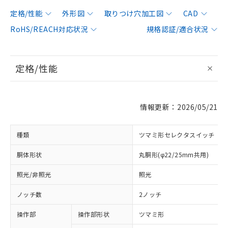
定格/性能
外形図
取りつけ穴加工図
CAD
RoHS/REACH対応状況
規格認証/適合状況
定格/性能
情報更新：2026/05/21
種類
ツマミ形セレクタスイッチ
胴体形状
丸胴形(φ22/25mm共用)
照光/非照光
照光
ノッチ数
2ノッチ
操作部
操作部形状
ツマミ形