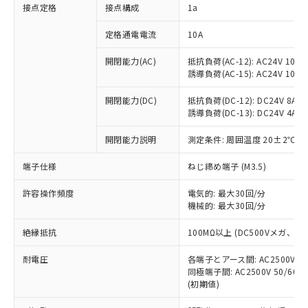
非含有に対応した製品が提供可能な商品で
接点定格
接点構成
1a
す。
対応予定：EU RoHS指令（10物質）の非含
定格通電電流
10A
ご利用条件
有に対応した製品に切り替える予定のある
商品です。
開閉能力(AC)
抵抗負荷(AC-12): AC24V 10A/A
誘導負荷(AC-15): AC24V 10A/AC
対応予定なし：EU RoHS指令（10物質）の
以下の条件をお読みいただき、同意のうえ
非含有に非対応の商品で、対応品を出す予
ご利用ください。
開閉能力(DC)
抵抗負荷(DC-12): DC24V 8A/DC
定はありません。
誘導負荷(DC-13): DC24V 4A/DC
調査・確認中：EU RoHS指令（10物質）の
本サービスは、当社制御機器事業取扱
※1 中国RoHS○×表
非含有の対応状況を調査中または確認中の
商品の当社在庫状況および標準価格
開閉能力説明
測定条件: 周囲温度 20±2℃、
商品です。
(税抜)を提供させていただくもので
「○」：最大均質材料含有率が中国RoHSの
非該当品：ライセンス料など無形物で、有
端子仕様
ねじ締め端子 (M3.5)
す。
基準値以下であることを示します。
害物質有無と関係のない商品です。
当社制御機器事業取扱商品の中には、
「×」：最大均質材料含有率が中国RoHSの
仕入先様の事情により、非含有部品として
許容操作頻度
電気的: 最大30回/分
本サービスの対象外となる商品もある
基準値を超えていることを示します。
いたものが、含有品と判明した場合などや
機械的: 最大30回/分
当社は、これら貴社製品のうち、外国
ことをご了承ください。
「－」：未確認です。当社販売部門へお問
むを得ず変更することがあります。
為替および外国貿易法に定める商品
在庫状況および標準価格照会結果は、
い合わせください。
絶縁抵抗
100MΩ以上 (DC500Vメガ、
（以下｢規制貨物等」という）を輸出
記載している更新日時点での社内デー
*EU RoHS指令（10物質）：
または国外への提供する場合は、日本
記
タに基づき作成されるものであり、閲
説明
耐電圧
鉛(Pb) 1000ppm以下、 水銀(Hg) 1000ppm以下、 カド
各端子とアース間: AC2500V 50/
*中国RoHS10物質の基準値 (GB/T26572)：
国政府の輸出許可(または役務取引許
号
覧された時点での実際の在庫および標
ミウム(Cd) 100ppm以下、
Pb(鉛) :1000ppm、 Hg(水銀) : 1000ppm、 Cd(カドミウ
同極端子間: AC2500V 50/60
可)を取得するなどの必要な手続きを
六価クロム(Cr(Ⅵ)) 1000ppm以下、ポリ臭化ビフェニル
ム) : 100ppm、
準価格とは異なる場合があることをご
(初期値)
類(PBB) 1000ppm以下、ポリ臭化ジフェニルエーテル類
Cr(Ⅵ)(六価クロム) : 1000ppm、 PBBs(ポリ臭化ビフェ
とります。
了承ください。
(PBDE) 1000ppm以下、フタル酸ビス(2-エチルヘキシ
○
一定数以上の在庫あり
ニル類) : 1000ppm、 PBDEs(ポリ臭化ジフェニルエーテ