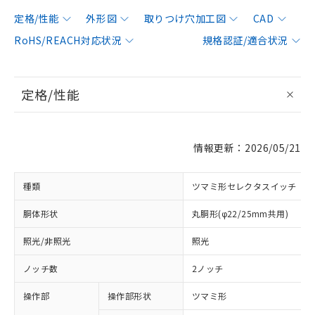
定格/性能
外形図
取りつけ穴加工図
CAD
RoHS/REACH対応状況
規格認証/適合状況
定格/性能
情報更新：2026/05/21
種類
ツマミ形セレクタスイッチ
胴体形状
丸胴形(φ22/25mm共用)
照光/非照光
照光
ノッチ数
2ノッチ
操作部
操作部形状
ツマミ形