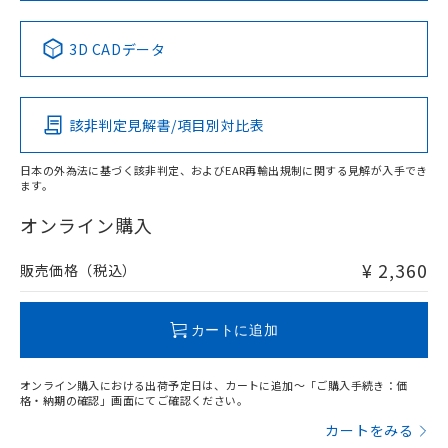
No
No
No
No
中国 RoHS表
※1 ※2
3D CADデータ
この製品の規格認証/適合状況ページへ
Pb
Hg
Cd
Cr(VI)
その他の認証はこちらのページからご検索ください
該非判定見解書/項目別対比表
X
O
O
O
日本の外為法に基づく該非判定、およびEAR再輸出規制に関する見解が入手でき
ます。
"対応済み"や非含有の記載がされた商品であっても、流通
在庫等で未対応品が混在する可能性があります。
オンライン購入
非含有品が必要な際は、弊社営業部門もしくは販売店へお
問い合わせください。
¥ 2,360
販売価格（税込）
この製品のRoHS/REACH対応状況ページへ
カートに追加
オンライン購入における出荷予定日は、カートに追加～「ご購入手続き：価
格・納期の確認」画面にてご確認ください。
カートをみる