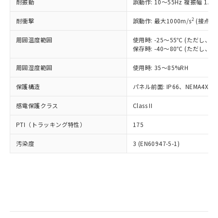
当社は規制貨物を破棄する場合は、完
耐振動
ル) (DEHP)(別名：DOP) 1000ppm以下、フタル酸ブチ
誤動作: 10～55Hz 複振幅 1.
正式な納期状況および標準価格はお客
ル類) : 1000ppm、
ルベンジル（BBP） 1000ppm以下、フタル酸ジブチル
全に破砕するなど、違法に輸出されな
DBP(フタル酸ジブチル) : 1000ppm、 DIBP(フタル酸ジ
様のお取引先、またはお客様担当のオ
（DBP） 1000ppm以下、フタル酸ジイソブチル
イソブチル) : 1000ppm、 BBP(フタル酸ブチルベンジ
△
一定数には満たないが在庫あり
いよう必要な手段を講じます。
2
耐衝撃
誤動作: 最大1000m/s
(接点開
ムロン制御機器販売店・当社販売員に
(DIBP) 1000ppm以下
ル) : 1000ppm、
当社は貴社製品を、核兵器、ミサイ
但し、RoHS指令で産業用監視および制御機器に対する
DEHP(フタル酸ビス(2-エチルヘキシル)) : 1000ppm
ご相談ください。
適用除外項目は除く。
周囲温度範囲
使用時: -25～55℃ (ただし
ル、化学兵器、生物兵器またはその他
－
在庫なし(最新の在庫状況につ
オムロン制御機器販売店や当社販売拠
フタル酸エステル類の４物質については閾値を超える意
保存時: -40～80℃ (ただし
武器並びにこれらの製造装置等に一切
いては、お客様のお取引先、ま
図的な使用がないことを確認しています。
点は「
販売ネットワーク
」をご確認
※2 環境保護使用期限
使用いたしません。
たはお客様担当のオムロン制御
ください。
周囲湿度範囲
使用時: 35～85%RH
当社は、貴社製品を第三者に販売する
機器販売店・当社販売員にご確
在庫状況および標準価格結果を当社の
※2 対応予定月
「ｅ」：有害物質（10物質）のすべてが基
場合は、上記1、2および3の内容を当
認ください)
事前の承諾なく第三者に漏洩または開
保護構造
パネル前面: IP66、NEMA4X, N
準値以下であることを示します。
該第三者に通知します。また当社は、
示しないようお願いします。
部品在庫の切り替え状況などにより、予定
「10」：通常の使用状況下において有害物
販売先および販売に係わる関係者が違
マイパーツ機能（部品リスト作成サー
感電保護クラス
Class II
空
受注生産機種、また在庫状況の
月が前後することがあります。
質が外部に漏えいし、環境に深刻な影響を
法に輸出するおそれがある場合は、取
ビス）をご利用いただくには、I-Web
白
情報を公開していない機種
及ぼさない年数を意味します。
り引きをいたしません。
PTI（トラッキング特性）
175
メンバーズにご登録されている必要が
「－」：未確認です。当社販売部門へお問
あります。
い合わせください。
汚染度
3 (EN60947-5-1)
お客様が当ウェブサイト上で当社にご
※3 非含有証明書ダウンロード
登録された部品リストについて、当社
および当社の共同利用者が、当社の製
下記の非含有証明書をダウンロードするこ
品・サービスに関するお客様との取
とができます。
合意する
キャンセル
引・商談に必要な範囲で利用すること
をご了承ください。
EU RoHS指令（10物質）の非含有証明書
※当社の共同利用者とは、
"個人情報
51物質の非含有証明書（当社基準）