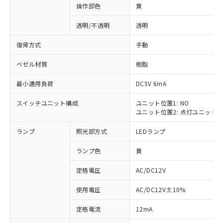
操作部色
黄
透明/不透明
透明
復帰方式
手動
ベゼル材質
樹脂
最小適用負荷
DC5V 6mA
スイッチユニット構成
ユニット位置1: NO
ユニット位置2: 点灯ユニット
ランプ
照光部方式
LEDランプ
ランプ色
黄
定格電圧
AC/DC12V
使用電圧
AC/DC12V±10%
※1 対応状況
定格電流
12mA
対応済み：EU RoHS指令（10物質）の