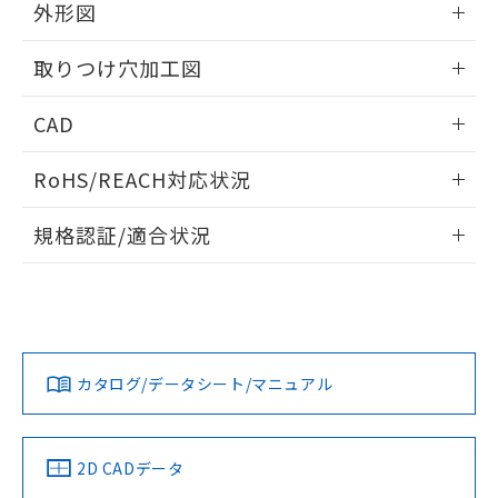
の共同利用に関して"
の「1.共同利
外形図
※本証明書は発行日時点で非含有を証明す
用者の範囲」に記載されている法人を
るもので、過去に遡って非含有を証明する
指します。
情報更新：2026/05/21
ものではありません。
取りつけ穴加工図
また、RoHS指令のフタル酸エステル類４
物質の対応では、対応完了までの期間は出
情報更新：2026/05/21
CAD
荷製品に未対応品が混在することから備考
欄に対応日を記載しておりました。
ログイン/会員登録いただくと、CADデータをダウンロー
RoHS/REACH対応状況
既に当社にて対応品への在庫切替を完了
ドすることができます。
していることから、特段のことがない限
情報更新：2026/7/29
り、2022年1月12日より割愛しておりま
規格認証/適合状況
す。
ログイン/会員登録
EU RoHS
注意事項・凡例
UL認証
CSA認証
CEマーキング
Yes
Yes
Yes
対応状況
対応予定月
※1
※2
ダウンロードデータをご利用いただく前に、以下を必ずお読
みください。
カタログ/データシート/マニュアル
対応済み
ソフトウェアの使用条件
LR型式承認
DNV型式承認
BV型式承認
KR型式承
（イギリス
（ノルウェー
（フランス
（韓国
船舶規格）
船舶規格）
船舶規格）
船舶規格
中国 RoHS
注意事項・凡例
2D CADデータ