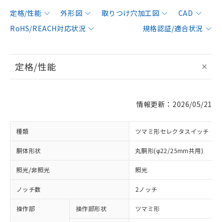
定格/性能
外形図
取りつけ穴加工図
CAD
RoHS/REACH対応状況
規格認証/適合状況
定格/性能
情報更新：2026/05/21
種類
ツマミ形セレクタスイッチ
胴体形状
丸胴形(φ22/25mm共用)
照光/非照光
照光
ノッチ数
2ノッチ
操作部
操作部形状
ツマミ形