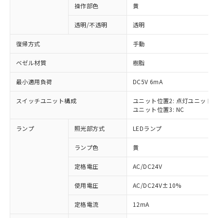
操作部色
黄
透明/不透明
透明
復帰方式
手動
ベゼル材質
樹脂
最小適用負荷
DC5V 6mA
スイッチユニット構成
ユニット位置2: 点灯ユニット
ユニット位置3: NC
ランプ
照光部方式
LEDランプ
ランプ色
黄
定格電圧
AC/DC24V
使用電圧
AC/DC24V±10%
※1 対応状況
定格電流
12mA
対応済み：EU RoHS指令（10物質）の