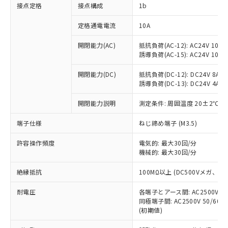
非含有に対応した製品が提供可能な商品で
接点定格
接点構成
1b
す。
対応予定：EU RoHS指令（10物質）の非含
定格通電電流
10A
ご利用条件
有に対応した製品に切り替える予定のある
商品です。
開閉能力(AC)
抵抗負荷(AC-12): AC24V 10A/A
誘導負荷(AC-15): AC24V 10A/AC
対応予定なし：EU RoHS指令（10物質）の
以下の条件をお読みいただき、同意のうえ
非含有に非対応の商品で、対応品を出す予
ご利用ください。
開閉能力(DC)
抵抗負荷(DC-12): DC24V 8A/DC
定はありません。
誘導負荷(DC-13): DC24V 4A/DC
調査・確認中：EU RoHS指令（10物質）の
本サービスは、当社制御機器事業取扱
※1 中国RoHS○×表
非含有の対応状況を調査中または確認中の
商品の当社在庫状況および標準価格
開閉能力説明
測定条件: 周囲温度 20±2℃、
商品です。
(税抜)を提供させていただくもので
「○」：最大均質材料含有率が中国RoHSの
非該当品：ライセンス料など無形物で、有
端子仕様
ねじ締め端子 (M3.5)
す。
基準値以下であることを示します。
害物質有無と関係のない商品です。
当社制御機器事業取扱商品の中には、
「×」：最大均質材料含有率が中国RoHSの
仕入先様の事情により、非含有部品として
許容操作頻度
電気的: 最大30回/分
本サービスの対象外となる商品もある
基準値を超えていることを示します。
いたものが、含有品と判明した場合などや
機械的: 最大30回/分
当社は、これら貴社製品のうち、外国
ことをご了承ください。
「－」：未確認です。当社販売部門へお問
むを得ず変更することがあります。
為替および外国貿易法に定める商品
在庫状況および標準価格照会結果は、
い合わせください。
絶縁抵抗
100MΩ以上 (DC500Vメガ、
（以下｢規制貨物等」という）を輸出
記載している更新日時点での社内デー
*EU RoHS指令（10物質）：
または国外への提供する場合は、日本
記
タに基づき作成されるものであり、閲
説明
耐電圧
鉛(Pb) 1000ppm以下、 水銀(Hg) 1000ppm以下、 カド
各端子とアース間: AC2500V 50/
*中国RoHS10物質の基準値 (GB/T26572)：
国政府の輸出許可(または役務取引許
号
覧された時点での実際の在庫および標
ミウム(Cd) 100ppm以下、
Pb(鉛) :1000ppm、 Hg(水銀) : 1000ppm、 Cd(カドミウ
同極端子間: AC2500V 50/60
可)を取得するなどの必要な手続きを
六価クロム(Cr(Ⅵ)) 1000ppm以下、ポリ臭化ビフェニル
ム) : 100ppm、
準価格とは異なる場合があることをご
(初期値)
類(PBB) 1000ppm以下、ポリ臭化ジフェニルエーテル類
Cr(Ⅵ)(六価クロム) : 1000ppm、 PBBs(ポリ臭化ビフェ
とります。
了承ください。
(PBDE) 1000ppm以下、フタル酸ビス(2-エチルヘキシ
○
一定数以上の在庫あり
ニル類) : 1000ppm、 PBDEs(ポリ臭化ジフェニルエーテ