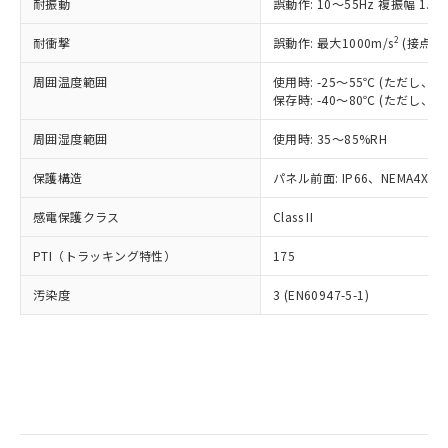
当社は規制貨物を破棄する場合は、完
耐振動
ル) (DEHP)(別名：DOP) 1000ppm以下、フタル酸ブチ
誤動作: 10～55Hz 複振幅 1.
正式な納期状況および標準価格はお客
ル類) : 1000ppm、
ルベンジル（BBP） 1000ppm以下、フタル酸ジブチル
全に破砕するなど、違法に輸出されな
DBP(フタル酸ジブチル) : 1000ppm、 DIBP(フタル酸ジ
様のお取引先、またはお客様担当のオ
（DBP） 1000ppm以下、フタル酸ジイソブチル
イソブチル) : 1000ppm、 BBP(フタル酸ブチルベンジ
△
一定数には満たないが在庫あり
いよう必要な手段を講じます。
2
耐衝撃
誤動作: 最大1000m/s
(接点開
ムロン制御機器販売店・当社販売員に
(DIBP) 1000ppm以下
ル) : 1000ppm、
当社は貴社製品を、核兵器、ミサイ
但し、RoHS指令で産業用監視および制御機器に対する
DEHP(フタル酸ビス(2-エチルヘキシル)) : 1000ppm
ご相談ください。
適用除外項目は除く。
周囲温度範囲
使用時: -25～55℃ (ただし
ル、化学兵器、生物兵器またはその他
－
在庫なし(最新の在庫状況につ
オムロン制御機器販売店や当社販売拠
フタル酸エステル類の４物質については閾値を超える意
保存時: -40～80℃ (ただし
武器並びにこれらの製造装置等に一切
いては、お客様のお取引先、ま
図的な使用がないことを確認しています。
点は「
販売ネットワーク
」をご確認
※2 環境保護使用期限
使用いたしません。
たはお客様担当のオムロン制御
ください。
周囲湿度範囲
使用時: 35～85%RH
当社は、貴社製品を第三者に販売する
機器販売店・当社販売員にご確
在庫状況および標準価格結果を当社の
※2 対応予定月
「ｅ」：有害物質（10物質）のすべてが基
場合は、上記1、2および3の内容を当
認ください)
事前の承諾なく第三者に漏洩または開
保護構造
パネル前面: IP66、NEMA4X, N
準値以下であることを示します。
該第三者に通知します。また当社は、
示しないようお願いします。
部品在庫の切り替え状況などにより、予定
「10」：通常の使用状況下において有害物
販売先および販売に係わる関係者が違
マイパーツ機能（部品リスト作成サー
感電保護クラス
Class II
空
受注生産機種、また在庫状況の
月が前後することがあります。
質が外部に漏えいし、環境に深刻な影響を
法に輸出するおそれがある場合は、取
ビス）をご利用いただくには、I-Web
白
情報を公開していない機種
及ぼさない年数を意味します。
り引きをいたしません。
PTI（トラッキング特性）
175
メンバーズにご登録されている必要が
「－」：未確認です。当社販売部門へお問
あります。
い合わせください。
汚染度
3 (EN60947-5-1)
お客様が当ウェブサイト上で当社にご
※3 非含有証明書ダウンロード
登録された部品リストについて、当社
および当社の共同利用者が、当社の製
下記の非含有証明書をダウンロードするこ
品・サービスに関するお客様との取
とができます。
合意する
キャンセル
引・商談に必要な範囲で利用すること
をご了承ください。
EU RoHS指令（10物質）の非含有証明書
※当社の共同利用者とは、
"個人情報
51物質の非含有証明書（当社基準）