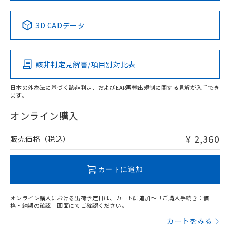
No
No
No
No
中国 RoHS表
※1 ※2
3D CADデータ
この製品の規格認証/適合状況ページへ
Pb
Hg
Cd
Cr(VI)
その他の認証はこちらのページからご検索ください
該非判定見解書/項目別対比表
X
O
O
O
日本の外為法に基づく該非判定、およびEAR再輸出規制に関する見解が入手でき
ます。
"対応済み"や非含有の記載がされた商品であっても、流通
在庫等で未対応品が混在する可能性があります。
オンライン購入
非含有品が必要な際は、弊社営業部門もしくは販売店へお
問い合わせください。
¥ 2,360
販売価格（税込）
この製品のRoHS/REACH対応状況ページへ
カートに追加
オンライン購入における出荷予定日は、カートに追加～「ご購入手続き：価
格・納期の確認」画面にてご確認ください。
カートをみる