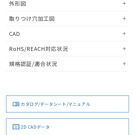
の共同利用に関して"
の「1.共同利
外形図
※本証明書は発行日時点で非含有を証明す
用者の範囲」に記載されている法人を
るもので、過去に遡って非含有を証明する
指します。
情報更新：2026/05/21
ものではありません。
取りつけ穴加工図
また、RoHS指令のフタル酸エステル類４
物質の対応では、対応完了までの期間は出
情報更新：2026/05/21
CAD
荷製品に未対応品が混在することから備考
欄に対応日を記載しておりました。
ログイン/会員登録いただくと、CADデータをダウンロー
RoHS/REACH対応状況
既に当社にて対応品への在庫切替を完了
ドすることができます。
していることから、特段のことがない限
情報更新：2026/7/29
り、2022年1月12日より割愛しておりま
規格認証/適合状況
す。
ログイン/会員登録
EU RoHS
注意事項・凡例
UL認証
CSA認証
CEマーキング
Yes
Yes
Yes
対応状況
対応予定月
※1
※2
ダウンロードデータをご利用いただく前に、以下を必ずお読
みください。
カタログ/データシート/マニュアル
対応済み
ソフトウェアの使用条件
LR型式承認
DNV型式承認
BV型式承認
KR型式承
（イギリス
（ノルウェー
（フランス
（韓国
船舶規格）
船舶規格）
船舶規格）
船舶規格
中国 RoHS
注意事項・凡例
2D CADデータ