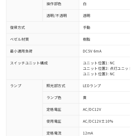
操作部色
白
透明/不透明
透明
復帰方式
手動
ベゼル材質
樹脂
最小適用負荷
DC5V 6mA
スイッチユニット構成
ユニット位置1: NC
ユニット位置2: 点灯ユニット
ユニット位置3: NC
ランプ
照光部方式
LEDランプ
ランプ色
黄
定格電圧
AC/DC12V
※1 対応状況
使用電圧
AC/DC12V±10%
定格電流
12mA
対応済み：EU RoHS指令（10物質）の