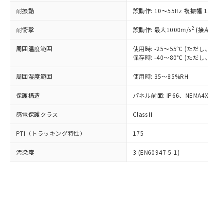
○
一定数以上の在庫あり
ニル類) : 1000ppm、 PBDEs(ポリ臭化ジフェニルエーテ
当社は規制貨物を破棄する場合は、完
ル) (DEHP)(別名：DOP) 1000ppm以下、フタル酸ブチ
正式な納期状況および標準価格はお客
ル類) : 1000ppm、
耐振動
誤動作: 10～55Hz 複振幅 1.
ルベンジル（BBP） 1000ppm以下、フタル酸ジブチル
全に破砕するなど、違法に輸出されな
DBP(フタル酸ジブチル) : 1000ppm、 DIBP(フタル酸ジ
様のお取引先、またはお客様担当のオ
（DBP） 1000ppm以下、フタル酸ジイソブチル
イソブチル) : 1000ppm、 BBP(フタル酸ブチルベンジ
△
一定数には満たないが在庫あり
いよう必要な手段を講じます。
ムロン制御機器販売店・当社販売員に
(DIBP) 1000ppm以下
2
耐衝撃
ル) : 1000ppm、
誤動作: 最大1000m/s
(接点開
当社は貴社製品を、核兵器、ミサイ
但し、RoHS指令で産業用監視および制御機器に対する
DEHP(フタル酸ビス(2-エチルヘキシル)) : 1000ppm
ご相談ください。
適用除外項目は除く。
ル、化学兵器、生物兵器またはその他
－
在庫なし(最新の在庫状況につ
オムロン制御機器販売店や当社販売拠
周囲温度範囲
使用時: -25～55℃ (ただし
フタル酸エステル類の４物質については閾値を超える意
武器並びにこれらの製造装置等に一切
いては、お客様のお取引先、ま
図的な使用がないことを確認しています。
保存時: -40～80℃ (ただし
点は「
販売ネットワーク
」をご確認
※2 環境保護使用期限
使用いたしません。
たはお客様担当のオムロン制御
ください。
当社は、貴社製品を第三者に販売する
周囲湿度範囲
使用時: 35～85%RH
機器販売店・当社販売員にご確
在庫状況および標準価格結果を当社の
※2 対応予定月
「ｅ」：有害物質（10物質）のすべてが基
場合は、上記1、2および3の内容を当
認ください)
事前の承諾なく第三者に漏洩または開
準値以下であることを示します。
保護構造
パネル前面: IP66、NEMA4X, N
該第三者に通知します。また当社は、
示しないようお願いします。
部品在庫の切り替え状況などにより、予定
「10」：通常の使用状況下において有害物
販売先および販売に係わる関係者が違
マイパーツ機能（部品リスト作成サー
空
受注生産機種、また在庫状況の
感電保護クラス
Class II
月が前後することがあります。
質が外部に漏えいし、環境に深刻な影響を
法に輸出するおそれがある場合は、取
ビス）をご利用いただくには、I-Web
白
情報を公開していない機種
及ぼさない年数を意味します。
り引きをいたしません。
メンバーズにご登録されている必要が
PTI（トラッキング特性）
175
「－」：未確認です。当社販売部門へお問
あります。
い合わせください。
お客様が当ウェブサイト上で当社にご
汚染度
3 (EN60947-5-1)
※3 非含有証明書ダウンロード
登録された部品リストについて、当社
および当社の共同利用者が、当社の製
下記の非含有証明書をダウンロードするこ
品・サービスに関するお客様との取
とができます。
合意する
キャンセル
引・商談に必要な範囲で利用すること
をご了承ください。
EU RoHS指令（10物質）の非含有証明書
※当社の共同利用者とは、
"個人情報