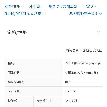
定格/性能
外形図
取りつけ穴加工図
CAD
RoHS/REACH対応状況
規格認証/適合状況
定格/性能
情報更新：2026/05/21
種類
ツマミ形セレクタスイッチ
胴体形状
丸胴形(φ22/25mm共用)
照光/非照光
照光
ノッチ数
2ノッチ
操作部
操作部形状
ツマミ形