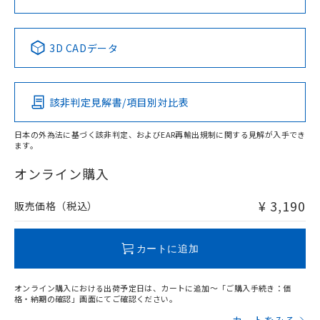
中国 RoHS表
※1 ※2
3D CADデータ
Pb
Hg
Cd
Cr(VI)
該非判定見解書/項目別対比表
X
O
O
O
日本の外為法に基づく該非判定、およびEAR再輸出規制に関する見解が入手でき
ます。
"対応済み"や非含有の記載がされた商品であっても、流通
在庫等で未対応品が混在する可能性があります。
オンライン購入
非含有品が必要な際は、弊社営業部門もしくは販売店へお
問い合わせください。
¥ 3,190
販売価格（税込）
この製品のRoHS/REACH対応状況ページへ
カートに追加
オンライン購入における出荷予定日は、カートに追加～「ご購入手続き：価
格・納期の確認」画面にてご確認ください。