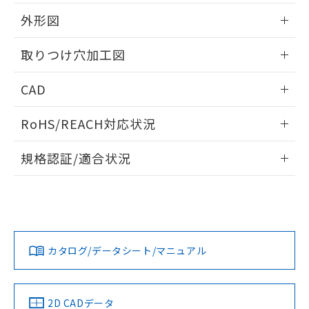
51物質の非含有証明書（当社基準）
の共同利用に関して"
の「1.共同利
※本証明書は発行日時点で非含有を証明す
外形図
用者の範囲」に記載されている法人を
るもので、過去に遡って非含有を証明する
指します。
ものではありません。
情報更新：2026/05/21
取りつけ穴加工図
また、RoHS指令のフタル酸エステル類４
物質の対応では、対応完了までの期間は出
情報更新：2026/05/21
CAD
荷製品に未対応品が混在することから備考
欄に対応日を記載しておりました。
ログイン/会員登録いただくと、CADデータをダウンロー
既に当社にて対応品への在庫切替を完了
RoHS/REACH対応状況
ドすることができます。
していることから、特段のことがない限
り、2022年1月12日より割愛しておりま
情報更新：2026/7/29
規格認証/適合状況
す。
ログイン/会員登録
EU RoHS
注意事項・凡例
A22NW-2BM-TWA-P202-YBについての規格認証/適合状況に
ついては、「カスタマーサポートセンタ お客様相談室」また
は貴社担当オムロン営業員または販売店にお問い合わせくだ
対応状況
対応予定月
※1
※2
さい。
ダウンロードデータをご利用いただく前に、以下を必ずお読
みください。
カタログ/データシート/マニュアル
対応済み
ソフトウェアの使用条件
お問い合わせ
中国 RoHS
注意事項・凡例
2D CADデータ