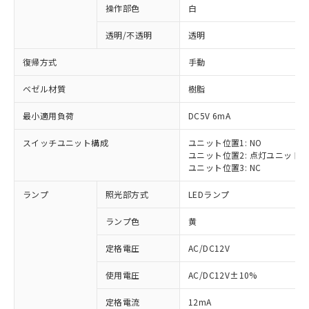
操作部色
白
透明/不透明
透明
復帰方式
手動
ベゼル材質
樹脂
最小適用負荷
DC5V 6mA
スイッチユニット構成
ユニット位置1: NO
ユニット位置2: 点灯ユニット
ユニット位置3: NC
ランプ
照光部方式
LEDランプ
ランプ色
黄
定格電圧
AC/DC12V
使用電圧
AC/DC12V±10%
定格電流
12mA