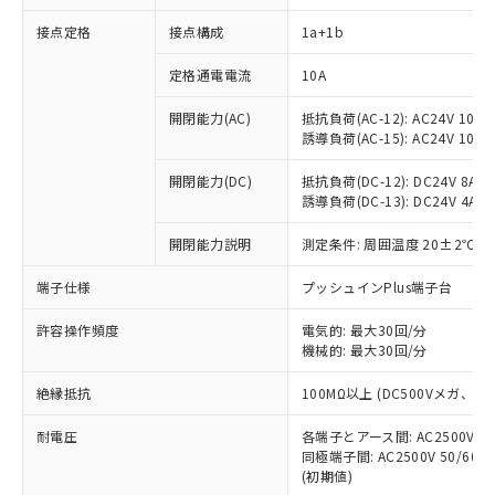
接点定格
接点構成
1a+1b
※1 対応状況
定格通電電流
10A
開閉能力(AC)
抵抗負荷(AC-12): AC24V 10A/A
対応済み：EU RoHS指令（10物質）の
誘導負荷(AC-15): AC24V 10A/AC
非含有に対応した製品が提供可能な商品で
す。
開閉能力(DC)
抵抗負荷(DC-12): DC24V 8A/DC
対応予定：EU RoHS指令（10物質）の非含
誘導負荷(DC-13): DC24V 4A/DC
ご利用条件
有に対応した製品に切り替える予定のある
商品です。
開閉能力説明
測定条件: 周囲温度 20±2℃、
対応予定なし：EU RoHS指令（10物質）の
以下の条件をお読みいただき、同意のうえ
非含有に非対応の商品で、対応品を出す予
端子仕様
プッシュインPlus端子台
ご利用ください。
定はありません。
許容操作頻度
電気的: 最大30回/分
調査・確認中：EU RoHS指令（10物質）の
本サービスは、当社制御機器事業取扱
機械的: 最大30回/分
※1 中国RoHS○×表
非含有の対応状況を調査中または確認中の
商品の当社在庫状況および標準価格
商品です。
(税抜)を提供させていただくもので
絶縁抵抗
100MΩ以上 (DC500Vメガ、
「○」：最大均質材料含有率が中国RoHSの
非該当品：ライセンス料など無形物で、有
す。
基準値以下であることを示します。
害物質有無と関係のない商品です。
耐電圧
当社制御機器事業取扱商品の中には、
各端子とアース間: AC2500V 50/
「×」：最大均質材料含有率が中国RoHSの
仕入先様の事情により、非含有部品として
同極端子間: AC2500V 50/60
本サービスの対象外となる商品もある
基準値を超えていることを示します。
いたものが、含有品と判明した場合などや
当社は、これら貴社製品のうち、外国
(初期値)
ことをご了承ください。
「－」：未確認です。当社販売部門へお問