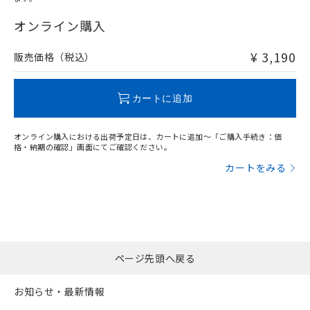
"対応済み"や非含有の記載がされた商品であっても、流通
在庫等で未対応品が混在する可能性があります。
オンライン購入
非含有品が必要な際は、弊社営業部門もしくは販売店へお
問い合わせください。
¥ 3,190
販売価格（税込）
この製品のRoHS/REACH対応状況ページへ
カートに追加
オンライン購入における出荷予定日は、カートに追加～「ご購入手続き：価
格・納期の確認」画面にてご確認ください。
カートをみる
ページ先頭へ戻る
お知らせ・最新情報