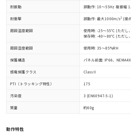
むを得ず変更することがあります。
為替および外国貿易法に定める商品
在庫状況および標準価格照会結果は、
い合わせください。
耐振動
誤動作: 10～55Hz 複振幅 1.
（以下｢規制貨物等」という）を輸出
記載している更新日時点での社内デー
*EU RoHS指令（10物質）：
または国外への提供する場合は、日本
記
タに基づき作成されるものであり、閲
説明
鉛(Pb) 1000ppm以下、 水銀(Hg) 1000ppm以下、 カド
2
耐衝撃
誤動作: 最大1000m/s
(接点開
*中国RoHS10物質の基準値 (GB/T26572)：
国政府の輸出許可(または役務取引許
号
覧された時点での実際の在庫および標
ミウム(Cd) 100ppm以下、
Pb(鉛) :1000ppm、 Hg(水銀) : 1000ppm、 Cd(カドミウ
可)を取得するなどの必要な手続きを
六価クロム(Cr(Ⅵ)) 1000ppm以下、ポリ臭化ビフェニル
ム) : 100ppm、
準価格とは異なる場合があることをご
周囲温度範囲
使用時: -25～55℃ (ただし
類(PBB) 1000ppm以下、ポリ臭化ジフェニルエーテル類
Cr(Ⅵ)(六価クロム) : 1000ppm、 PBBs(ポリ臭化ビフェ
とります。
了承ください。
保存時: -40～80℃ (ただし
(PBDE) 1000ppm以下、フタル酸ビス(2-エチルヘキシ
○
一定数以上の在庫あり
ニル類) : 1000ppm、 PBDEs(ポリ臭化ジフェニルエーテ
当社は規制貨物を破棄する場合は、完
ル) (DEHP)(別名：DOP) 1000ppm以下、フタル酸ブチ
正式な納期状況および標準価格はお客
ル類) : 1000ppm、
ルベンジル（BBP） 1000ppm以下、フタル酸ジブチル
全に破砕するなど、違法に輸出されな
DBP(フタル酸ジブチル) : 1000ppm、 DIBP(フタル酸ジ
周囲湿度範囲
様のお取引先、またはお客様担当のオ
使用時: 35～85%RH
（DBP） 1000ppm以下、フタル酸ジイソブチル
イソブチル) : 1000ppm、 BBP(フタル酸ブチルベンジ
△
一定数には満たないが在庫あり
いよう必要な手段を講じます。
ムロン制御機器販売店・当社販売員に
(DIBP) 1000ppm以下
ル) : 1000ppm、
当社は貴社製品を、核兵器、ミサイ
但し、RoHS指令で産業用監視および制御機器に対する
保護構造
パネル前面: IP66、NEMA4X, N
DEHP(フタル酸ビス(2-エチルヘキシル)) : 1000ppm
ご相談ください。
適用除外項目は除く。
ル、化学兵器、生物兵器またはその他
－
在庫なし(最新の在庫状況につ
オムロン制御機器販売店や当社販売拠
フタル酸エステル類の４物質については閾値を超える意
感電保護クラス
武器並びにこれらの製造装置等に一切
Class II
いては、お客様のお取引先、ま
図的な使用がないことを確認しています。
点は「
販売ネットワーク
」をご確認
※2 環境保護使用期限
使用いたしません。
たはお客様担当のオムロン制御
ください。
PTI（トラッキング特性）
175
当社は、貴社製品を第三者に販売する
機器販売店・当社販売員にご確
在庫状況および標準価格結果を当社の
※2 対応予定月
「ｅ」：有害物質（10物質）のすべてが基
場合は、上記1、2および3の内容を当
認ください)
事前の承諾なく第三者に漏洩または開
汚染度
3 (EN60947-5-1)
準値以下であることを示します。
該第三者に通知します。また当社は、
示しないようお願いします。
部品在庫の切り替え状況などにより、予定
「10」：通常の使用状況下において有害物
販売先および販売に係わる関係者が違
マイパーツ機能（部品リスト作成サー
空
受注生産機種、また在庫状況の
質量
約60g
月が前後することがあります。
質が外部に漏えいし、環境に深刻な影響を
法に輸出するおそれがある場合は、取
ビス）をご利用いただくには、I-Web
白
情報を公開していない機種
及ぼさない年数を意味します。
り引きをいたしません。
メンバーズにご登録されている必要が
「－」：未確認です。当社販売部門へお問
あります。
動作特性
い合わせください。
お客様が当ウェブサイト上で当社にご
※3 非含有証明書ダウンロード