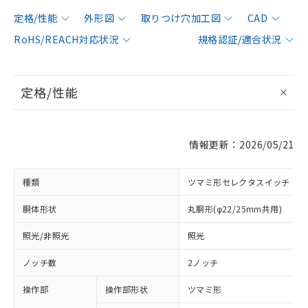
定格/性能
外形図
取りつけ穴加工図
CAD
RoHS/REACH対応状況
規格認証/適合状況
定格/性能
情報更新：2026/05/21
種類
ツマミ形セレクタスイッチ
胴体形状
丸胴形(φ22/25mm共用)
照光/非照光
照光
ノッチ数
2ノッチ
操作部
操作部形状
ツマミ形