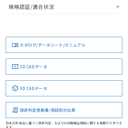
情報更新：2026/7/29
規格認証/適合状況
ログイン/会員登録
EU RoHS
注意事項・凡例
A22NW-2BM-TWA-P102-YBについての規格認証/適合状況に
ついては、「カスタマーサポートセンタ お客様相談室」また
は貴社担当オムロン営業員または販売店にお問い合わせくだ
対応状況
対応予定月
※1
※2
さい。
ダウンロードデータをご利用いただく前に、以下を必ずお読
みください。
カタログ/データシート/マニュアル
対応済み
ソフトウェアの使用条件
お問い合わせ
中国 RoHS
注意事項・凡例
2D CADデータ
中国 RoHS表
※1 ※2
3D CADデータ
Pb
Hg
Cd
Cr(VI)
該非判定見解書/項目別対比表
X
O
O
O
日本の外為法に基づく該非判定、およびEAR再輸出規制に関する見解が入手でき
ます。