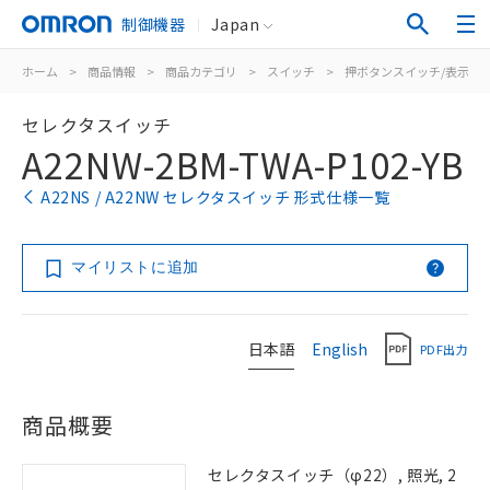
制御機器
Japan
ホーム
>
商品情報
>
商品カテゴリ
>
スイッチ
>
押ボタンスイッチ/表示灯
セレクタスイッチ
A22NW-2BM-TWA-P102-YB
A22NS / A22NW セレクタスイッチ 形式仕様一覧
マイリストに追加
日本語
English
PDF出力
商品概要
セレクタスイッチ（φ22）, 照光, 2