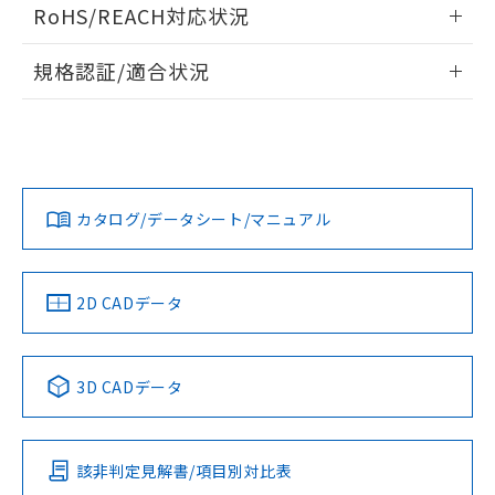
ログイン/会員登録いただくと、CADデータをダウンロー
RoHS/REACH対応状況
ドすることができます。
情報更新：2026/7/29
規格認証/適合状況
ログイン/会員登録
EU RoHS
注意事項・凡例
A22NW-2BM-TWA-P102-WCについての規格認証/適合状況に
ついては、「カスタマーサポートセンタ お客様相談室」また
は貴社担当オムロン営業員または販売店にお問い合わせくだ
対応状況
対応予定月
※1
※2
さい。
ダウンロードデータをご利用いただく前に、以下を必ずお読
みください。
カタログ/データシート/マニュアル
対応済み
ソフトウェアの使用条件
お問い合わせ
中国 RoHS
注意事項・凡例
2D CADデータ
中国 RoHS表
※1 ※2
3D CADデータ
Pb
Hg
Cd
Cr(VI)
該非判定見解書/項目別対比表
X
O
O
O