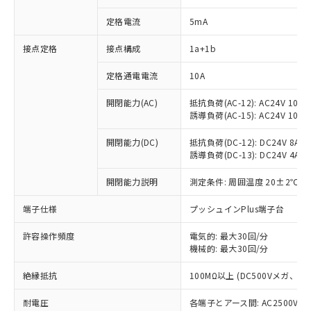
定格電流
5mA
接点定格
接点構成
1a+1b
※1 対応状況
定格通電電流
10A
対応済み：EU RoHS指令（10物質）の
開閉能力(AC)
抵抗負荷(AC-12): AC24V 10A/A
非含有に対応した製品が提供可能な商品で
誘導負荷(AC-15): AC24V 10A/AC
す。
対応予定：EU RoHS指令（10物質）の非含
開閉能力(DC)
抵抗負荷(DC-12): DC24V 8A/DC
ご利用条件
有に対応した製品に切り替える予定のある
誘導負荷(DC-13): DC24V 4A/DC
商品です。
対応予定なし：EU RoHS指令（10物質）の
開閉能力説明
測定条件: 周囲温度 20±2℃、
以下の条件をお読みいただき、同意のうえ
非含有に非対応の商品で、対応品を出す予
ご利用ください。
定はありません。
端子仕様
プッシュインPlus端子台
調査・確認中：EU RoHS指令（10物質）の
本サービスは、当社制御機器事業取扱
※1 中国RoHS○×表
許容操作頻度
電気的: 最大30回/分
非含有の対応状況を調査中または確認中の
商品の当社在庫状況および標準価格
機械的: 最大30回/分
商品です。
(税抜)を提供させていただくもので
「○」：最大均質材料含有率が中国RoHSの
非該当品：ライセンス料など無形物で、有
す。
絶縁抵抗
100MΩ以上 (DC500Vメガ、
基準値以下であることを示します。
害物質有無と関係のない商品です。
当社制御機器事業取扱商品の中には、
「×」：最大均質材料含有率が中国RoHSの
仕入先様の事情により、非含有部品として
耐電圧
各端子とアース間: AC2500V 50/
本サービスの対象外となる商品もある
基準値を超えていることを示します。