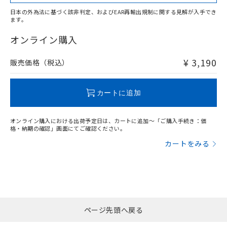
日本の外為法に基づく該非判定、およびEAR再輸出規制に関する見解が入手でき
ます。
"対応済み"や非含有の記載がされた商品であっても、流通
在庫等で未対応品が混在する可能性があります。
オンライン購入
非含有品が必要な際は、弊社営業部門もしくは販売店へお
問い合わせください。
¥ 3,190
販売価格（税込）
この製品のRoHS/REACH対応状況ページへ
カートに追加
オンライン購入における出荷予定日は、カートに追加～「ご購入手続き：価
格・納期の確認」画面にてご確認ください。
カートをみる
ページ先頭へ戻る