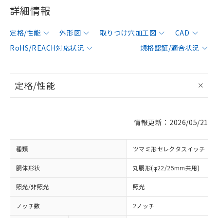
詳細情報
定格/性能
外形図
取りつけ穴加工図
CAD
RoHS/REACH対応状況
規格認証/適合状況
定格/性能
情報更新：2026/05/21
種類
ツマミ形セレクタスイッチ
胴体形状
丸胴形(φ22/25mm共用)
照光/非照光
照光
ノッチ数
2ノッチ