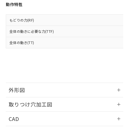
お客様が当ウェブサイト上で当社にご
動作特性
※3 非含有証明書ダウンロード
登録された部品リストについて、当社
および当社の共同利用者が、当社の製
下記の非含有証明書をダウンロードするこ
品・サービスに関するお客様との取
もどりの力(RF)
とができます。
合意する
キャンセル
引・商談に必要な範囲で利用すること
をご了承ください。
全体の動きに必要な力(TTF)
EU RoHS指令（10物質）の非含有証明書
※当社の共同利用者とは、
"個人情報
51物質の非含有証明書（当社基準）
全体の動き(TT)
の共同利用に関して"
の「1.共同利
※本証明書は発行日時点で非含有を証明す
用者の範囲」に記載されている法人を
るもので、過去に遡って非含有を証明する
指します。
ものではありません。
また、RoHS指令のフタル酸エステル類４
物質の対応では、対応完了までの期間は出
荷製品に未対応品が混在することから備考
欄に対応日を記載しておりました。
外形図
既に当社にて対応品への在庫切替を完了
していることから、特段のことがない限
情報更新：2026/05/21
り、2022年1月12日より割愛しておりま
取りつけ穴加工図
す。
情報更新：2026/05/21
CAD