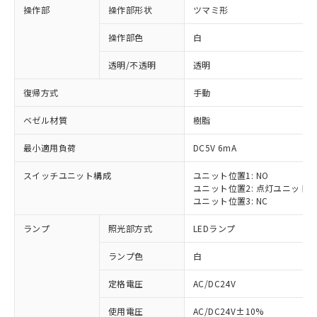
操作部
操作部形状
ツマミ形
操作部色
白
透明/不透明
透明
復帰方式
手動
ベゼル材質
樹脂
最小適用負荷
DC5V 6mA
スイッチユニット構成
ユニット位置1: NO
ユニット位置2: 点灯ユニット
ユニット位置3: NC
ランプ
照光部方式
LEDランプ
ランプ色
白
定格電圧
AC/DC24V
使用電圧
AC/DC24V±10%