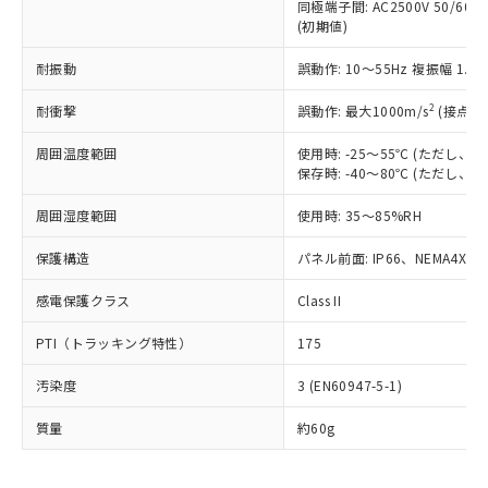
いたものが、含有品と判明した場合などや
当社は、これら貴社製品のうち、外国
同極端子間: AC2500V 50/60
ことをご了承ください。
「－」：未確認です。当社販売部門へお問
むを得ず変更することがあります。
(初期値)
為替および外国貿易法に定める商品
在庫状況および標準価格照会結果は、
い合わせください。
（以下｢規制貨物等」という）を輸出
記載している更新日時点での社内デー
耐振動
誤動作: 10～55Hz 複振幅 1.
*EU RoHS指令（10物質）：
または国外への提供する場合は、日本
記
タに基づき作成されるものであり、閲
説明
鉛(Pb) 1000ppm以下、 水銀(Hg) 1000ppm以下、 カド
*中国RoHS10物質の基準値 (GB/T26572)：
国政府の輸出許可(または役務取引許
号
覧された時点での実際の在庫および標
ミウム(Cd) 100ppm以下、
Pb(鉛) :1000ppm、 Hg(水銀) : 1000ppm、 Cd(カドミウ
2
耐衝撃
誤動作: 最大1000m/s
(接点開
可)を取得するなどの必要な手続きを
六価クロム(Cr(Ⅵ)) 1000ppm以下、ポリ臭化ビフェニル
ム) : 100ppm、
準価格とは異なる場合があることをご
類(PBB) 1000ppm以下、ポリ臭化ジフェニルエーテル類
Cr(Ⅵ)(六価クロム) : 1000ppm、 PBBs(ポリ臭化ビフェ
とります。
了承ください。
(PBDE) 1000ppm以下、フタル酸ビス(2-エチルヘキシ
周囲温度範囲
使用時: -25～55℃ (ただし
○
一定数以上の在庫あり
ニル類) : 1000ppm、 PBDEs(ポリ臭化ジフェニルエーテ
当社は規制貨物を破棄する場合は、完
ル) (DEHP)(別名：DOP) 1000ppm以下、フタル酸ブチ
正式な納期状況および標準価格はお客
ル類) : 1000ppm、
保存時: -40～80℃ (ただし
ルベンジル（BBP） 1000ppm以下、フタル酸ジブチル
全に破砕するなど、違法に輸出されな
DBP(フタル酸ジブチル) : 1000ppm、 DIBP(フタル酸ジ
様のお取引先、またはお客様担当のオ
（DBP） 1000ppm以下、フタル酸ジイソブチル
イソブチル) : 1000ppm、 BBP(フタル酸ブチルベンジ
△
一定数には満たないが在庫あり
いよう必要な手段を講じます。
周囲湿度範囲
使用時: 35～85%RH
ムロン制御機器販売店・当社販売員に
(DIBP) 1000ppm以下
ル) : 1000ppm、
当社は貴社製品を、核兵器、ミサイ
但し、RoHS指令で産業用監視および制御機器に対する
DEHP(フタル酸ビス(2-エチルヘキシル)) : 1000ppm
ご相談ください。
適用除外項目は除く。
ル、化学兵器、生物兵器またはその他
保護構造
パネル前面: IP66、NEMA4X, N
－
在庫なし(最新の在庫状況につ
オムロン制御機器販売店や当社販売拠
フタル酸エステル類の４物質については閾値を超える意
武器並びにこれらの製造装置等に一切
いては、お客様のお取引先、ま
図的な使用がないことを確認しています。
点は「
販売ネットワーク
」をご確認
※2 環境保護使用期限
感電保護クラス
Class II
使用いたしません。
たはお客様担当のオムロン制御
ください。
当社は、貴社製品を第三者に販売する
機器販売店・当社販売員にご確
在庫状況および標準価格結果を当社の
※2 対応予定月
PTI（トラッキング特性）
175
「ｅ」：有害物質（10物質）のすべてが基
場合は、上記1、2および3の内容を当
認ください)
事前の承諾なく第三者に漏洩または開
準値以下であることを示します。
該第三者に通知します。また当社は、
示しないようお願いします。
汚染度
3 (EN60947-5-1)
部品在庫の切り替え状況などにより、予定
「10」：通常の使用状況下において有害物
販売先および販売に係わる関係者が違
マイパーツ機能（部品リスト作成サー
空
受注生産機種、また在庫状況の
月が前後することがあります。
質が外部に漏えいし、環境に深刻な影響を
法に輸出するおそれがある場合は、取
ビス）をご利用いただくには、I-Web
白
情報を公開していない機種
質量
約60g
及ぼさない年数を意味します。
り引きをいたしません。
メンバーズにご登録されている必要が
「－」：未確認です。当社販売部門へお問
あります。
い合わせください。