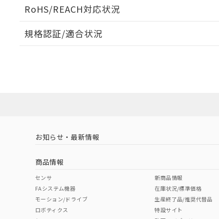
ログイン/会員登録いただくと、CADデータをダウンロ
RoHS/REACH対応状況
規格認証/適合状況
EU RoHS
注意事項・凡例
A22NW-2BM-TWA-P101-WEについての規格認証/
営業員または販売店にお問い合わせください。
ダウンロードデータをご利用いただく前に、以下を必ずお読
対応状況
対応予定月
※1
※2
ソフトウェアの使用条件
対応済み
お知らせ・最新情報
中国 RoHS
注意事項・凡例
商品情報
中国 RoHS表
※1 ※2
センサ
新商品情報
FAシステム機器
在庫状況/標準価格
Pb
Hg
Cd
Cr(V
モーション/ドライブ
生産終了品/推奨代替品
ロボティクス
特設サイト