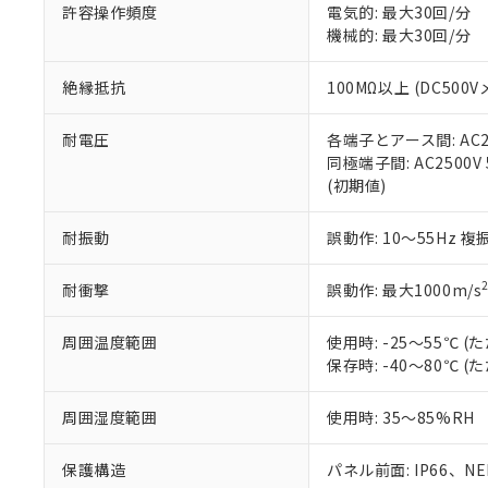
51物質の非含有証
許容操作頻度
電気的: 最大30回/分
※本証明書は発行
機械的: 最大30回/分
また、RoHS指
混在することから
絶縁抵抗
100MΩ以上 (DC5
既に当社にて対応
り割愛しておりま
耐電圧
各端子とアース間: AC250
同極端子間: AC2500V
(初期値)
耐振動
誤動作: 10～55Hz 複
耐衝撃
誤動作: 最大1000m/s
周囲温度範囲
使用時: -25～55℃
保存時: -40～80℃
周囲湿度範囲
使用時: 35～85%RH
保護構造
パネル前面: IP66、NEM