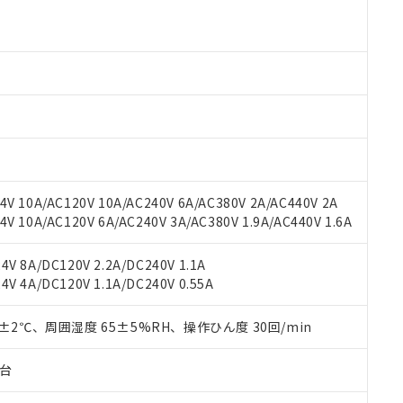
より、非含有部品としていたものが、含有品と判明した場合などやむ
みいただき、同意のうえご利用ください。
材料含有率が中国RoHSの基準値以下であることを示します。
材料含有率が中国RoHSの基準値を超えていることを示します。
、当社制御機器事業取扱商品の当社在庫状況および標準価格(税抜)
ら貴社製品のうち、外国為替および外国貿易法に定める商品（以下｢
質）：
す。当社販売部門へお問い合わせください。
 水銀(Hg) 1000ppm以下、 カドミウム(Cd) 100ppm以下、
たは国外への提供する場合は、日本国政府の輸出許可(または役務取
000ppm以下、ポリ臭化ビフェニル類(PBB) 1000ppm以下、ポリ臭化ジフェニルエーテル類(P
事業取扱商品の中には、本サービスの対象外となる商品もあること
手続きをとります。
キシル) (DEHP)(別名：DOP) 1000ppm以下、フタル酸ブチルベンジル（BBP） 100
(GB/T26572)：
以下、フタル酸ジイソブチル (DIBP) 1000ppm以下
び標準価格照会結果は、記載している更新日時点での社内データに
物を破棄する場合は、完全に破砕するなど、違法に輸出されないよ
(水銀) : 1000ppm、 Cd(カドミウム) : 100ppm、
業用監視および制御機器に対する適用除外項目は除く。
覧された時点での実際の在庫および標準価格とは異なる場合がある
1000ppm、 PBBs(ポリ臭化ビフェニル類) : 1000ppm、 PBDEs(ポリ臭化ジフェニルエーテル類
物質については閾値を超える意図的な使用がないことを確認しています。
上の在庫あり
 1000ppm、 DIBP(フタル酸ジイソブチル) : 1000ppm、 BBP(フタル酸ブチルベンジル) :
品を、核兵器、ミサイル、化学兵器、生物兵器またはその他武器並
チルヘキシル)) : 1000ppm
況および標準価格はお客様のお取引先、またはお客様担当のオムロ
用いたしません。
ご相談ください。
は満たないが在庫あり
製品を第三者に販売する場合は、上記1、2および3の内容を当該第
V 10A/AC120V 10A/AC240V 6A/AC380V 2A/AC440V 2A
機器販売店や当社販売拠点は「
販売ネットワーク
」をご確認くだ
販売先および販売に係わる関係者が違法に輸出するおそれがある場
用期限
 10A/AC120V 6A/AC240V 3A/AC380V 1.9A/AC440V 1.6A
び標準価格結果を当社の事前の承諾なく第三者に漏洩または開示し
え状況などにより、予定月が前後することがあります。
(最新の在庫状況については、お客様のお取引先、またはお客様担当
（10物質）のすべてが基準値以下であることを示します。
店・当社販売員にご確認ください)
V 8A/DC120V 2.2A/DC240V 1.1A
能（部品リスト作成サービス）をご利用いただくには、I-Webメン
使用状況下において有害物質が外部に漏えいし、環境に深刻な影響を
V 4A/DC120V 1.1A/DC240V 0.55A
あります。
機種、また在庫状況の情報を公開していない機種
ェブサイト上で当社にご登録された部品リストについて、当社およ
書ダウンロード
す。当社販売部門へお問い合わせください。
品・サービスに関するお客様との取引・商談に必要な範囲で利用す
0±2℃、周囲湿度 65±5%RH、操作ひん度 30回/min
合意する
キャンセル
書をダウンロードすることができます。
利用者とは、
"個人情報の共同利用に関して"
の「1.共同利用者の
子台
します。
10物質）の非含有証明書