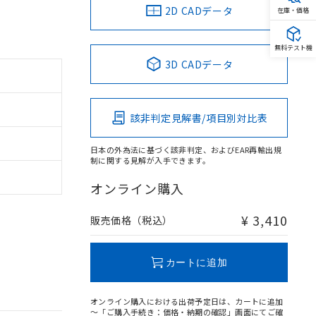
2D CADデータ
在庫・価格
無料テスト機
3D CADデータ
該非判定見解書/項目別対比表
日本の外為法に基づく該非判定、およびEAR再輸出規
制に関する見解が入手できます。
オンライン購入
¥ 3,410
販売価格（税込）
カートに追加
オンライン購入における出荷予定日は、カートに追加
～「ご購入手続き：価格・納期の確認」画面にてご確