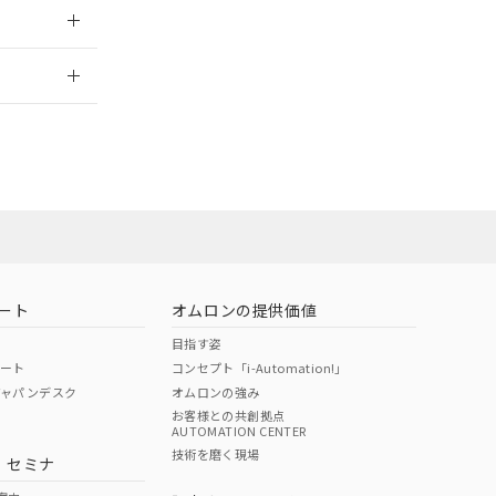
2026/7/29
社担当オムロン
お問い合わせ
ート
オムロンの提供価値
目指す姿
ポート
コンセプト「i-Automation!」
ジャパンデスク
オムロンの強み
お客様との共創拠点
AUTOMATION CENTER
DIBP
BBP
DEHP
環境保護
技術を磨く現場
・セミナ
使用期限