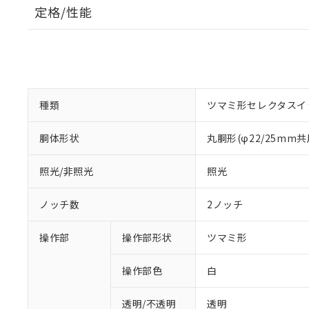
定格/性能
種類
ツマミ形セレクタスイ
胴体形状
丸胴形(φ22/25mm共
照光/非照光
照光
ノッチ数
2ノッチ
操作部
操作部形状
ツマミ形
操作部色
白
透明/不透明
透明