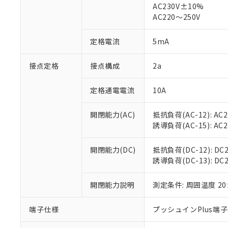
仕入先様の事情に
AC230V±10%
があります。
以下の条件をお読
AC220～250V
「○」：最大均質
「×」：最大均質
本サービスは
当社は、これ
*EU RoHS指令（10物
定格電流
5mA
「－」：未確認で
鉛(Pb) 1000ppm以下、
くものです。
う）を輸出ま
記
説明
六価クロム(Cr(Ⅵ)) 1
当社制御機器
などの必要な
フタル酸ビス(2-エチルヘ
号
*中国RoHS10物質の基準値 
接点定格
接点構成
2a
ル（DBP） 1000ppm
在庫状況およ
当社は規制貨
Pb(鉛) :1000ppm、 Hg
但し、RoHS指令で産
のであり、閲
ます。
Cr(Ⅵ)(六価クロム) : 
フタル酸エステル類の４
○
一定数以
DBP(フタル酸ジブチル) :
い。
当社は貴社製
定格通電電流
10A
DEHP(フタル酸ビス(2-エ
正式な納期状
置等に一切使
当社販売員に
※2 対応予定月
△
一定数に
当社は、貴社
開閉能力(AC)
抵抗負荷(AC-12): AC24
オムロン制御
また当社は、
※2 環境保護使
誘導負荷(AC-15): AC24V
在庫状況およ
部品在庫の切り替
たしません。
－
在庫なし
す。
「ｅ」：有害物質
機器販売
開閉能力(DC)
抵抗負荷(DC-12): DC24
マイパーツ機
「10」：通常の
誘導負荷(DC-13): DC24
ている必要が
味します。
空
受注生産
お客様が当ウ
※3 非含有証明
「－」：未確認で
白
が、当社の製
開閉能力説明
測定条件: 周囲温度 2
さい。
下記の非含有証明
※当社の共同
端子仕様
プッシュインPlus端
いる法人を指
EU RoHS指令（