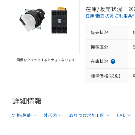
在庫/販売状況
20
在庫/販売状況 ご利用条
販売状況
機種区分
画像をクリックすると大きくなります
在庫状況
標準価格(税別)
詳細情報
定格/性能
外形図
取りつけ穴加工図
CAD