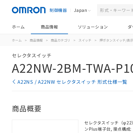
制御機器
Japan
ホーム
商品情報
ソリューション
ダ
ホーム
>
商品情報
>
商品カテゴリ
>
スイッチ
>
押ボタンスイッチ/表
セレクタスイッチ
A22NW-2BM-TWA-P1
A22NS / A22NW セレクタスイッチ 形式仕様一覧
商品概要
セレクタスイッチ（φ22）,
ンPlus端子台, 接点構成: 