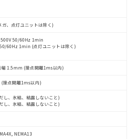
明書（当社基準）
日時点で非含有を証明するもので、過去に遡って非含有を証明するも
令のフタル酸エステル類４物質の対応では、対応完了までの期間は出
備考欄に対応日を記載しておりました。
00Vメガ、点灯ユニットは除く)
品への在庫切替を完了していることから、特段のことがない限り、20
す。
0V 50/60Hz 1min
 50/60Hz 1min (点灯ユニットは除く)
振幅 1.5mm (接点開離1ms以内)
2
(接点開離1ms以内)
 (ただし、氷結、結露しないこと)
 (ただし、氷結、結露しないこと)
A4X, NEMA13