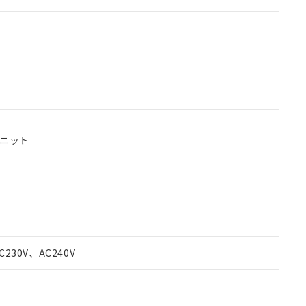
ユニット
 RoHS指令（10物質）の非含有に対応した製品が提供可能な商品です
oHS指令（10物質）の非含有に対応した製品に切り替える予定のある
C230V、AC240V
 RoHS指令（10物質）の非含有に非対応の商品で、対応品を出す予
 RoHS指令（10物質）の非含有の対応状況を調査中または確認中の
ンス料など無形物で、有害物質有無と関係のない商品です。
○×表