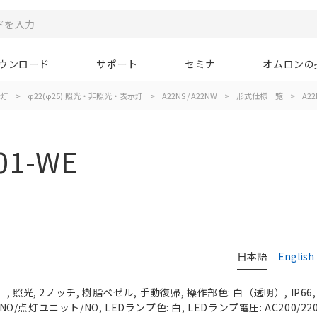
ウンロード
サポート
セミナ
オムロンの
示灯
>
φ22(φ25):照光・非照光・表示灯
>
A22NS / A22NW
>
形式仕様一覧
>
A22
01-WE
日本語
English
 照光, 2ノッチ, 樹脂ベゼル, 手動復帰, 操作部色: 白（透明）, IP66
NO/点灯ユニット/NO, LEDランプ色: 白, LEDランプ電圧: AC200/220/