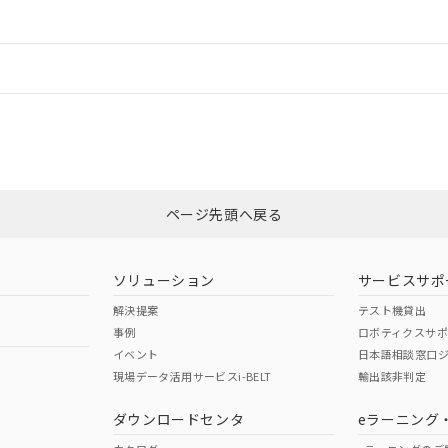
ードすることができます。
情報更新：
ログイン/会員登録
適合状況については、「カスタマーサポートセンタ お客様相談室」または貴
みください。
非含有証明書
※3
ページ先頭へ戻る
ダウンロードはこちら
ソリューション
サービスサポ
解決提案
テスト機貸出
事例
ロボティクスサ
イベント
日本語相談窓口
現場データ活用サービスi-BELT
輸出該非判定
I)
PBBs
PBDEs
DBP
ダウンロードセンタ
eラーニング