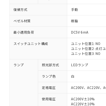
復帰方式
手動
ベゼル材質
樹脂
最小適用負荷
DC5V 6mA
スイッチユニット構成
ユニット位置1: NO
ユニット位置2: 点灯
ユニット位置3: NO
ランプ
照光部方式
LEDランプ
※1 対応状況
ランプ色
白
対応済み：EU
対応予定：EU R
定格電圧
AC200V、AC220V、A
対応予定なし：EU
調査・確認中：EU
ご利用条件
使用電圧
AC200V±10%
非該当品：ライセ
AC220V±10%
※1 中国RoHS