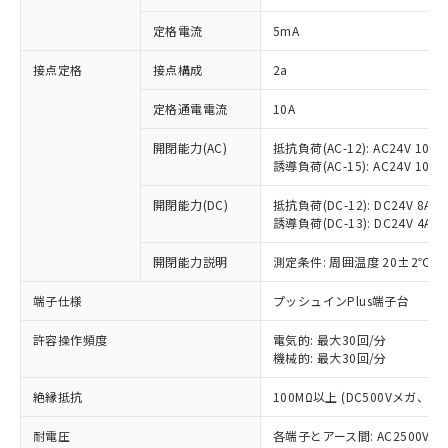
対応済み：EU RoHS指令（10物質）の
定格電流
5mA
非含有に対応した製品が提供可能な商品で
す。
接点定格
接点構成
2a
対応予定：EU RoHS指令（10物質）の非含
ご利用条件
有に対応した製品に切り替える予定のある
定格通電電流
10A
商品です。
対応予定なし：EU RoHS指令（10物質）の
開閉能力(AC)
抵抗負荷(AC-12): AC24V 10A/A
以下の条件をお読みいただき、同意のうえ
非含有に非対応の商品で、対応品を出す予
誘導負荷(AC-15): AC24V 10A/AC
ご利用ください。
定はありません。
調査・確認中：EU RoHS指令（10物質）の
開閉能力(DC)
抵抗負荷(DC-12): DC24V 8A/DC
本サービスは、当社制御機器事業取扱
※1 中国RoHS○×表
非含有の対応状況を調査中または確認中の
誘導負荷(DC-13): DC24V 4A/DC
商品の当社在庫状況および標準価格
商品です。
(税抜)を提供させていただくもので
「○」：最大均質材料含有率が中国RoHSの
開閉能力説明
測定条件: 周囲温度 20±2℃、
非該当品：ライセンス料など無形物で、有
す。
基準値以下であることを示します。
害物質有無と関係のない商品です。
当社制御機器事業取扱商品の中には、
端子仕様
プッシュインPlus端子台
「×」：最大均質材料含有率が中国RoHSの
仕入先様の事情により、非含有部品として
本サービスの対象外となる商品もある
基準値を超えていることを示します。
いたものが、含有品と判明した場合などや
当社は、これら貴社製品のうち、外国
ことをご了承ください。
許容操作頻度
電気的: 最大30回/分
「－」：未確認です。当社販売部門へお問
むを得ず変更することがあります。
為替および外国貿易法に定める商品
在庫状況および標準価格照会結果は、
機械的: 最大30回/分
い合わせください。
（以下｢規制貨物等」という）を輸出
記載している更新日時点での社内デー
*EU RoHS指令（10物質）：
または国外への提供する場合は、日本
絶縁抵抗
100MΩ以上 (DC500Vメガ、
記
タに基づき作成されるものであり、閲
説明
鉛(Pb) 1000ppm以下、 水銀(Hg) 1000ppm以下、 カド
*中国RoHS10物質の基準値 (GB/T26572)：
国政府の輸出許可(または役務取引許
号
覧された時点での実際の在庫および標
ミウム(Cd) 100ppm以下、
Pb(鉛) :1000ppm、 Hg(水銀) : 1000ppm、 Cd(カドミウ
可)を取得するなどの必要な手続きを
耐電圧
各端子とアース間: AC2500V 50/
六価クロム(Cr(Ⅵ)) 1000ppm以下、ポリ臭化ビフェニル
ム) : 100ppm、
準価格とは異なる場合があることをご