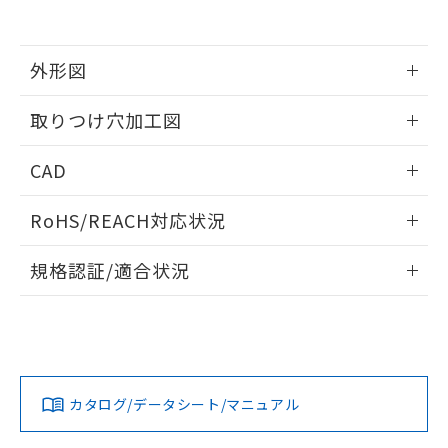
EU RoHS指令（10物質）の非含有証明書
※当社の共同利用者とは、
"個人情報
51物質の非含有証明書（当社基準）
の共同利用に関して"
の「1.共同利
※本証明書は発行日時点で非含有を証明す
用者の範囲」に記載されている法人を
るもので、過去に遡って非含有を証明する
外形図
指します。
ものではありません。
また、RoHS指令のフタル酸エステル類４
情報更新：2026/05/21
取りつけ穴加工図
物質の対応では、対応完了までの期間は出
荷製品に未対応品が混在することから備考
情報更新：2026/05/21
CAD
欄に対応日を記載しておりました。
既に当社にて対応品への在庫切替を完了
ログイン/会員登録いただくと、CADデータをダウンロー
していることから、特段のことがない限
RoHS/REACH対応状況
ドすることができます。
り、2022年1月12日より割愛しておりま
す。
情報更新：2026/7/29
規格認証/適合状況
ログイン/会員登録
EU RoHS
注意事項・凡例
A22NW-2BM-TWA-P101-WCについての規格認証/適合状況に
ついては、「カスタマーサポートセンタ お客様相談室」また
は貴社担当オムロン営業員または販売店にお問い合わせくだ
対応状況
対応予定月
※1
※2
さい。
ダウンロードデータをご利用いただく前に、以下を必ずお読
みください。
カタログ/データシート/マニュアル
対応済み
ソフトウェアの使用条件
お問い合わせ