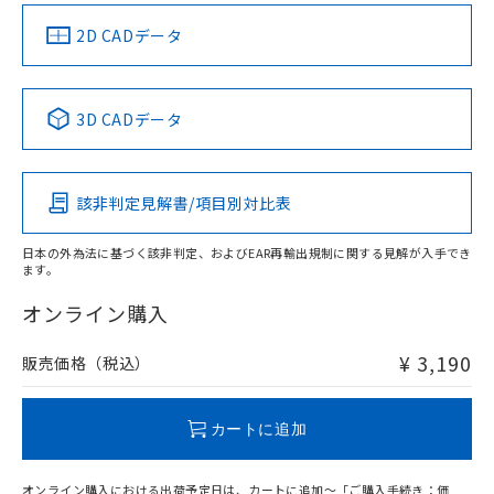
中国 RoHS
注意事項・凡例
2D CADデータ
中国 RoHS表
※1 ※2
3D CADデータ
Pb
Hg
Cd
Cr(VI)
該非判定見解書/項目別対比表
X
O
O
O
日本の外為法に基づく該非判定、およびEAR再輸出規制に関する見解が入手でき
ます。
"対応済み"や非含有の記載がされた商品であっても、流通
在庫等で未対応品が混在する可能性があります。
オンライン購入
非含有品が必要な際は、弊社営業部門もしくは販売店へお
問い合わせください。
¥ 3,190
販売価格（税込）
この製品のRoHS/REACH対応状況ページへ
カートに追加
オンライン購入における出荷予定日は、カートに追加～「ご購入手続き：価