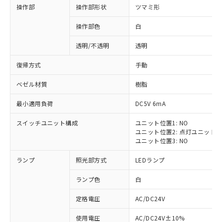
操作部
操作部形状
ツマミ形
操作部色
白
透明/不透明
透明
復帰方式
手動
ベゼル材質
樹脂
最小適用負荷
DC5V 6mA
スイッチユニット構成
ユニット位置1: NO
ユニット位置2: 点灯ユニット
ユニット位置3: NO
ランプ
照光部方式
LEDランプ
ランプ色
白
定格電圧
AC/DC24V
※1 対応状況
使用電圧
AC/DC24V±10%