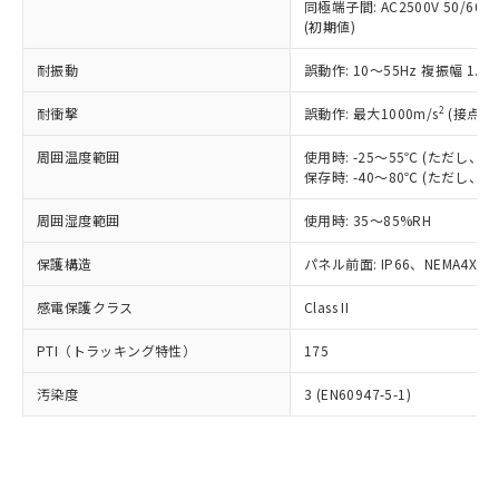
類(PBB) 1000ppm以下、ポリ臭化ジフェニルエーテル類
同極端子間: AC2500V 50/60
Cr(Ⅵ)(六価クロム) : 1000ppm、 PBBs(ポリ臭化ビフェ
とります。
了承ください。
(PBDE) 1000ppm以下、フタル酸ビス(2-エチルヘキシ
○
一定数以上の在庫あり
ニル類) : 1000ppm、 PBDEs(ポリ臭化ジフェニルエーテ
(初期値)
当社は規制貨物を破棄する場合は、完
ル) (DEHP)(別名：DOP) 1000ppm以下、フタル酸ブチ
正式な納期状況および標準価格はお客
ル類) : 1000ppm、
ルベンジル（BBP） 1000ppm以下、フタル酸ジブチル
全に破砕するなど、違法に輸出されな
DBP(フタル酸ジブチル) : 1000ppm、 DIBP(フタル酸ジ
様のお取引先、またはお客様担当のオ
耐振動
誤動作: 10～55Hz 複振幅 1.
（DBP） 1000ppm以下、フタル酸ジイソブチル
イソブチル) : 1000ppm、 BBP(フタル酸ブチルベンジ
△
一定数には満たないが在庫あり
いよう必要な手段を講じます。
ムロン制御機器販売店・当社販売員に
(DIBP) 1000ppm以下
ル) : 1000ppm、
当社は貴社製品を、核兵器、ミサイ
但し、RoHS指令で産業用監視および制御機器に対する
DEHP(フタル酸ビス(2-エチルヘキシル)) : 1000ppm
ご相談ください。
2
耐衝撃
誤動作: 最大1000m/s
(接点開
適用除外項目は除く。
ル、化学兵器、生物兵器またはその他
－
在庫なし(最新の在庫状況につ
オムロン制御機器販売店や当社販売拠
フタル酸エステル類の４物質については閾値を超える意
武器並びにこれらの製造装置等に一切
いては、お客様のお取引先、ま
図的な使用がないことを確認しています。
点は「
販売ネットワーク
」をご確認
周囲温度範囲
使用時: -25～55℃ (ただし
※2 環境保護使用期限
使用いたしません。
たはお客様担当のオムロン制御
保存時: -40～80℃ (ただし
ください。
当社は、貴社製品を第三者に販売する
機器販売店・当社販売員にご確
在庫状況および標準価格結果を当社の
※2 対応予定月
「ｅ」：有害物質（10物質）のすべてが基
場合は、上記1、2および3の内容を当
周囲湿度範囲
使用時: 35～85%RH
認ください)
事前の承諾なく第三者に漏洩または開
準値以下であることを示します。
該第三者に通知します。また当社は、
示しないようお願いします。
部品在庫の切り替え状況などにより、予定
「10」：通常の使用状況下において有害物
保護構造
パネル前面: IP66、NEMA4X, N
販売先および販売に係わる関係者が違
マイパーツ機能（部品リスト作成サー
空
受注生産機種、また在庫状況の
月が前後することがあります。
質が外部に漏えいし、環境に深刻な影響を
法に輸出するおそれがある場合は、取
ビス）をご利用いただくには、I-Web
白
情報を公開していない機種
感電保護クラス
Class II
及ぼさない年数を意味します。
り引きをいたしません。
メンバーズにご登録されている必要が
「－」：未確認です。当社販売部門へお問
あります。
PTI（トラッキング特性）
175
い合わせください。
お客様が当ウェブサイト上で当社にご
※3 非含有証明書ダウンロード
登録された部品リストについて、当社
汚染度
3 (EN60947-5-1)
および当社の共同利用者が、当社の製
下記の非含有証明書をダウンロードするこ
品・サービスに関するお客様との取
とができます。
合意する
キャンセル
引・商談に必要な範囲で利用すること
をご了承ください。