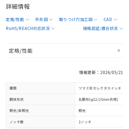
詳細情報
定格/性能
外形図
取りつけ穴加工図
CAD
RoHS/REACH対応状況
規格認証/適合状況
定格/性能
情報更新：2026/05/21
種類
ツマミ形セレクタスイッチ
胴体形状
丸胴形(φ22/25mm共用)
照光/非照光
照光
ノッチ数
2ノッチ