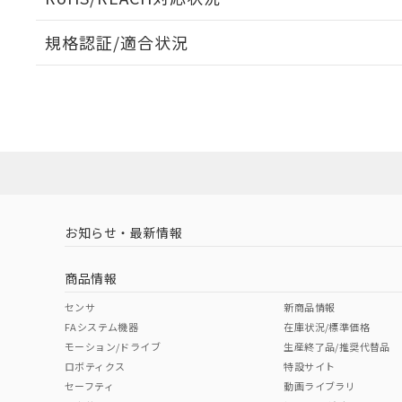
規格認証/適合状況
EU RoHS
注意事項・凡例
A22NW-2BM-TWA-P100-WEについての規格認証/
営業員または販売店にお問い合わせください。
ダウンロードデータをご利用いただく前に、以下を必ずお読
対応状況
対応予定月
※1
※2
ソフトウェアの使用条件
対応済み
お知らせ・最新情報
中国 RoHS
注意事項・凡例
商品情報
中国 RoHS表
※1 ※2
センサ
新商品情報
FAシステム機器
在庫状況/標準価格
Pb
Hg
Cd
Cr(V
モーション/ドライブ
生産終了品/推奨代替品
ロボティクス
特設サイト
セーフティ
動画ライブラリ