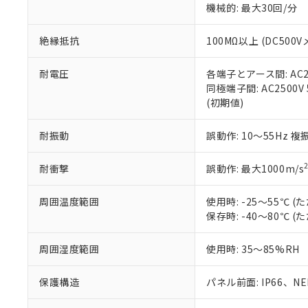
機械的: 最大30回/分
※本証明書は発行
また、RoHS指
混在することから
絶縁抵抗
100MΩ以上 (DC5
既に当社にて対応
り割愛しておりま
耐電圧
各端子とアース間: AC250
同極端子間: AC2500V
(初期値)
耐振動
誤動作: 10～55Hz 複
耐衝撃
誤動作: 最大1000m/s
周囲温度範囲
使用時: -25～55℃
保存時: -40～80℃
周囲湿度範囲
使用時: 35～85%RH
保護構造
パネル前面: IP66、NEM