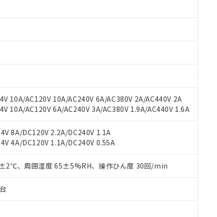
みいただき、同意のうえご利用ください。
材料含有率が中国RoHSの基準値以下であることを示します。
材料含有率が中国RoHSの基準値を超えていることを示します。
、当社制御機器事業取扱商品の当社在庫状況および標準価格(税抜)
ら貴社製品のうち、外国為替および外国貿易法に定める商品（以下｢
質）：
す。当社販売部門へお問い合わせください。
 水銀(Hg) 1000ppm以下、 カドミウム(Cd) 100ppm以下、
たは国外への提供する場合は、日本国政府の輸出許可(または役務取
000ppm以下、ポリ臭化ビフェニル類(PBB) 1000ppm以下、ポリ臭化ジフェニルエーテル類(P
事業取扱商品の中には、本サービスの対象外となる商品もあること
手続きをとります。
キシル) (DEHP)(別名：DOP) 1000ppm以下、フタル酸ブチルベンジル（BBP） 100
(GB/T26572)：
以下、フタル酸ジイソブチル (DIBP) 1000ppm以下
び標準価格照会結果は、記載している更新日時点での社内データに
物を破棄する場合は、完全に破砕するなど、違法に輸出されないよ
(水銀) : 1000ppm、 Cd(カドミウム) : 100ppm、
業用監視および制御機器に対する適用除外項目は除く。
覧された時点での実際の在庫および標準価格とは異なる場合がある
1000ppm、 PBBs(ポリ臭化ビフェニル類) : 1000ppm、 PBDEs(ポリ臭化ジフェニルエーテル類
物質については閾値を超える意図的な使用がないことを確認しています。
上の在庫あり
 1000ppm、 DIBP(フタル酸ジイソブチル) : 1000ppm、 BBP(フタル酸ブチルベンジル) :
品を、核兵器、ミサイル、化学兵器、生物兵器またはその他武器並
チルヘキシル)) : 1000ppm
況および標準価格はお客様のお取引先、またはお客様担当のオムロ
用いたしません。
V 10A/AC120V 10A/AC240V 6A/AC380V 2A/AC440V 2A
ご相談ください。
は満たないが在庫あり
製品を第三者に販売する場合は、上記1、2および3の内容を当該第
 10A/AC120V 6A/AC240V 3A/AC380V 1.9A/AC440V 1.6A
機器販売店や当社販売拠点は「
販売ネットワーク
」をご確認くだ
販売先および販売に係わる関係者が違法に輸出するおそれがある場
用期限
び標準価格結果を当社の事前の承諾なく第三者に漏洩または開示し
え状況などにより、予定月が前後することがあります。
(最新の在庫状況については、お客様のお取引先、またはお客様担当
V 8A/DC120V 2.2A/DC240V 1.1A
（10物質）のすべてが基準値以下であることを示します。
店・当社販売員にご確認ください)
能（部品リスト作成サービス）をご利用いただくには、I-Webメン
V 4A/DC120V 1.1A/DC240V 0.55A
使用状況下において有害物質が外部に漏えいし、環境に深刻な影響を
あります。
機種、また在庫状況の情報を公開していない機種
ェブサイト上で当社にご登録された部品リストについて、当社およ
書ダウンロード
す。当社販売部門へお問い合わせください。
0±2℃、周囲湿度 65±5%RH、操作ひん度 30回/min
品・サービスに関するお客様との取引・商談に必要な範囲で利用す
合意する
キャンセル
書をダウンロードすることができます。
子台
利用者とは、
"個人情報の共同利用に関して"
の「1.共同利用者の
します。
10物質）の非含有証明書
明書（当社基準）