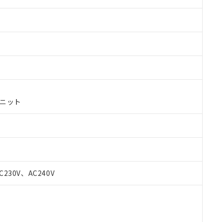
ユニット
 RoHS指令（10物質）の非含有に対応した製品が提供可能な商品です
C230V、AC240V
oHS指令（10物質）の非含有に対応した製品に切り替える予定のある
 RoHS指令（10物質）の非含有に非対応の商品で、対応品を出す予
 RoHS指令（10物質）の非含有の対応状況を調査中または確認中の
ンス料など無形物で、有害物質有無と関係のない商品です。
○×表
より、非含有部品としていたものが、含有品と判明した場合などやむ