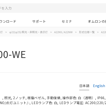
ウンロード
サポート
セミナ
オムロンの
示灯
>
φ22(φ25):照光・非照光・表示灯
>
A22NS / A22NW
>
形式仕様一覧
>
A22
00-WE
日本語
English
 照光, 2ノッチ, 樹脂ベゼル, 手動復帰, 操作部色: 白（透明）, IP66
NO/点灯ユニット/-, LEDランプ色: 白, LEDランプ電圧: AC200/220/2