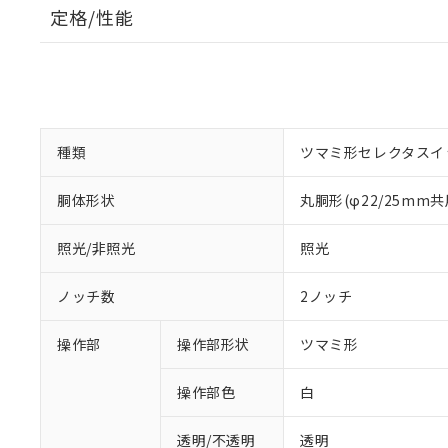
定格/性能
種類
ツマミ形セレクタスイ
胴体形状
丸胴形(φ22/25mm共
照光/非照光
照光
ノッチ数
2ノッチ
操作部
操作部形状
ツマミ形
操作部色
白
透明/不透明
透明