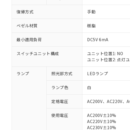
復帰方式
手動
ベゼル材質
樹脂
最小適用負荷
DC5V 6mA
スイッチユニット構成
ユニット位置1: NO
ユニット位置2: 点灯
ランプ
照光部方式
LEDランプ
※1 対応状況
ランプ色
白
対応済み：EU
定格電圧
AC200V、AC220V、A
対応予定：EU R
対応予定なし：EU
使用電圧
AC200V±10%
調査・確認中：EU
ご利用条件
AC220V±10%
非該当品：ライセ
※1 中国RoHS
AC230V±10%
仕入先様の事情に