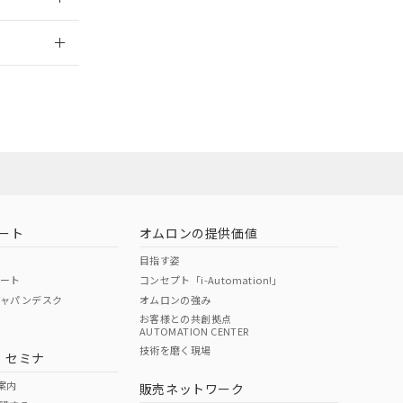
2026/7/29
社担当オムロン
お問い合わせ
ート
オムロンの提供価値
目指す姿
ポート
コンセプト「i-Automation!」
ジャパンデスク
オムロンの強み
お客様との共創拠点
AUTOMATION CENTER
DIBP
BBP
DEHP
環境保護
技術を磨く現場
・セミナ
使用期限
案内
販売ネットワーク