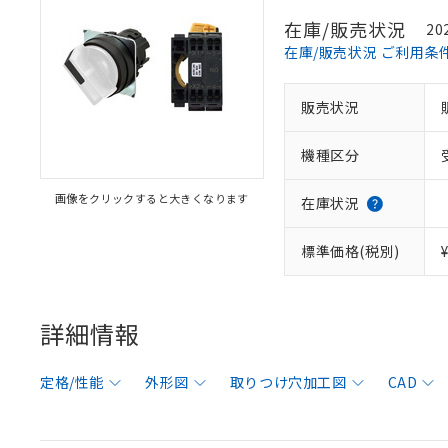
在庫/販売状況
20
在庫/販売状況 ご利用条
販売状況
機種区分
画像をクリックすると大きくなります
在庫状況
標準価格(税別)
詳細情報
定格/性能
外形図
取りつけ穴加工図
CAD