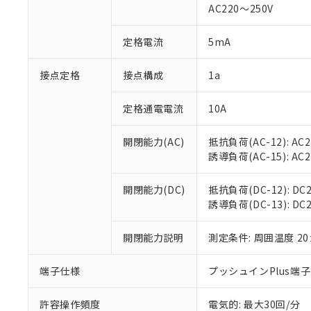
AC220～250V
があります。
以下の条件をお読
「○」：最大均質
「×」：最大均質
本サービスは
当社は、これ
定格電流
5mA
*EU RoHS指令（10物
「－」：未確認で
鉛(Pb) 1000ppm以下、
くものです。
う）を輸出ま
記
説明
六価クロム(Cr(Ⅵ)) 1
当社制御機器
などの必要な
フタル酸ビス(2-エチルヘ
接点定格
接点構成
1a
号
*中国RoHS10物質の基準値 
ル（DBP） 1000ppm
在庫状況およ
当社は規制貨
Pb(鉛) :1000ppm、 Hg
但し、RoHS指令で産
のであり、閲
ます。
Cr(Ⅵ)(六価クロム) : 
フタル酸エステル類の４
定格通電電流
10A
○
一定数以
DBP(フタル酸ジブチル) :
い。
当社は貴社製
DEHP(フタル酸ビス(2-エ
正式な納期状
置等に一切使
開閉能力(AC)
抵抗負荷(AC-12): AC24
当社販売員に
※2 対応予定月
△
一定数に
当社は、貴社
誘導負荷(AC-15): AC24V
オムロン制御
また当社は、
※2 環境保護使
在庫状況およ
部品在庫の切り替
たしません。
－
在庫なし
す。
開閉能力(DC)
抵抗負荷(DC-12): DC24
「ｅ」：有害物質
機器販売
マイパーツ機
誘導負荷(DC-13): DC24
「10」：通常の
ている必要が
味します。
空
受注生産
お客様が当ウ
※3 非含有証明
「－」：未確認で
開閉能力説明
測定条件: 周囲温度 2
白
が、当社の製
さい。
下記の非含有証明
端子仕様
プッシュインPlus端
※当社の共同
いる法人を指
EU RoHS指令（
許容操作頻度
電気的: 最大30回/分
51物質の非含有証