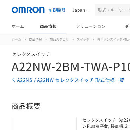
制御機器
Japan
ホーム
商品情報
ソリューション
ダ
ホーム
>
商品情報
>
商品カテゴリ
>
スイッチ
>
押ボタンスイッチ/表
セレクタスイッチ
A22NW-2BM-TWA-P1
A22NS / A22NW セレクタスイッチ 形式仕様一覧
商品概要
セレクタスイッチ（φ22）,
ンPlus端子台, 接点構成: 