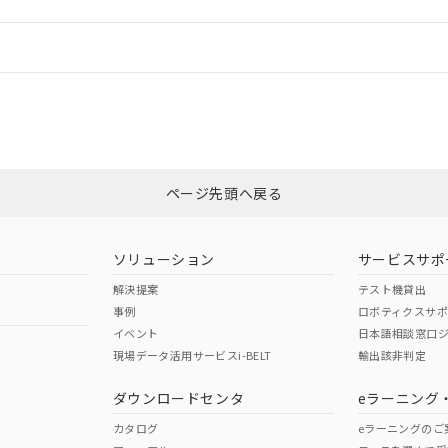
情報更新：
ログイン/会員登録
適合状況については、「カスタマーサポートセンタ お客様相談室」または貴
みください。
非含有証明書
※3
ページ先頭へ戻る
ダウンロードはこちら
ソリューション
サービスサポ
解決提案
テスト機貸出
事例
ロボティクスサ
イベント
日本語相談窓口
現場データ活用サービスi-BELT
輸出該非判定
I)
PBBs
PBDEs
DBP
ダウンロードセンタ
eラーニング
カタログ
eラーニングのご