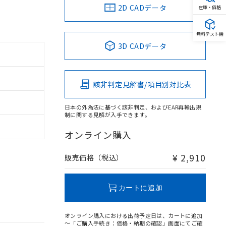
2D CADデータ
在庫・価格
無料テスト機
3D CADデータ
該非判定見解書/項目別対比表
日本の外為法に基づく該非判定、およびEAR再輸出規
制に関する見解が入手できます。
オンライン購入
¥ 2,910
販売価格（税込）
カートに追加
オンライン購入における出荷予定日は、カートに追加
～「ご購入手続き：価格・納期の確認」画面にてご確