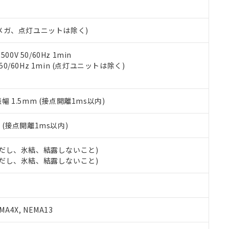
日時点で非含有を証明するもので、過去に遡って非含有を証明するも
令のフタル酸エステル類４物質の対応では、対応完了までの期間は出
備考欄に対応日を記載しておりました。
00Vメガ、点灯ユニットは除く)
品への在庫切替を完了していることから、特段のことがない限り、20
す。
0V 50/60Hz 1min
 50/60Hz 1min (点灯ユニットは除く)
振幅 1.5mm (接点開離1ms以内)
2
(接点開離1ms以内)
 (ただし、氷結、結露しないこと)
 (ただし、氷結、結露しないこと)
A4X, NEMA13