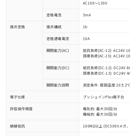
AC100～130V
対応済み：EU RoHS指令（10物質）の
非含有に対応した製品が提供可能な商品で
定格電流
5mA
す。
対応予定：EU RoHS指令（10物質）の非含
接点定格
接点構成
1b
ご利用条件
有に対応した製品に切り替える予定のある
商品です。
定格通電電流
10A
対応予定なし：EU RoHS指令（10物質）の
以下の条件をお読みいただき、同意のうえ
開閉能力(AC)
抵抗負荷(AC-12): AC24V 10A/A
非含有に非対応の商品で、対応品を出す予
ご利用ください。
誘導負荷(AC-15): AC24V 10A/AC
定はありません。
調査・確認中：EU RoHS指令（10物質）の
本サービスは、当社制御機器事業取扱
開閉能力(DC)
抵抗負荷(DC-12): DC24V 8A/DC
※1 中国RoHS○×表
非含有の対応状況を調査中または確認中の
商品の当社在庫状況および標準価格
誘導負荷(DC-13): DC24V 4A/DC
商品です。
(税抜)を提供させていただくもので
「○」：最大均質材料含有率が中国RoHSの
非該当品：ライセンス料など無形物で、有
開閉能力説明
測定条件: 周囲温度 20±2℃、
す。
基準値以下であることを示します。
害物質有無と関係のない商品です。
当社制御機器事業取扱商品の中には、
「×」：最大均質材料含有率が中国RoHSの
仕入先様の事情により、非含有部品として
端子仕様
プッシュインPlus端子台
本サービスの対象外となる商品もある
基準値を超えていることを示します。
いたものが、含有品と判明した場合などや
当社は、これら貴社製品のうち、外国
ことをご了承ください。
「－」：未確認です。当社販売部門へお問
むを得ず変更することがあります。
許容操作頻度
電気的: 最大30回/分
為替および外国貿易法に定める商品
在庫状況および標準価格照会結果は、
い合わせください。
機械的: 最大30回/分
（以下｢規制貨物等」という）を輸出
記載している更新日時点での社内デー
*EU RoHS指令（10物質）：
または国外への提供する場合は、日本
記
タに基づき作成されるものであり、閲
説明
絶縁抵抗
100MΩ以上 (DC500Vメガ、
鉛(Pb) 1000ppm以下、 水銀(Hg) 1000ppm以下、 カド
*中国RoHS10物質の基準値 (GB/T26572)：
国政府の輸出許可(または役務取引許
号
覧された時点での実際の在庫および標
ミウム(Cd) 100ppm以下、
Pb(鉛) :1000ppm、 Hg(水銀) : 1000ppm、 Cd(カドミウ
可)を取得するなどの必要な手続きを
六価クロム(Cr(Ⅵ)) 1000ppm以下、ポリ臭化ビフェニル
ム) : 100ppm、