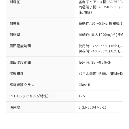
準価格とは異なる場合があることをご
耐電圧
各端子とアース間: AC2500V 50/
類(PBB) 1000ppm以下、ポリ臭化ジフェニルエーテル類
Cr(Ⅵ)(六価クロム) : 1000ppm、 PBBs(ポリ臭化ビフェ
とります。
了承ください。
同極端子間: AC2500V 50/60
(PBDE) 1000ppm以下、フタル酸ビス(2-エチルヘキシ
○
一定数以上の在庫あり
ニル類) : 1000ppm、 PBDEs(ポリ臭化ジフェニルエーテ
当社は規制貨物を破棄する場合は、完
(初期値)
ル) (DEHP)(別名：DOP) 1000ppm以下、フタル酸ブチ
正式な納期状況および標準価格はお客
ル類) : 1000ppm、
ルベンジル（BBP） 1000ppm以下、フタル酸ジブチル
全に破砕するなど、違法に輸出されな
DBP(フタル酸ジブチル) : 1000ppm、 DIBP(フタル酸ジ
様のお取引先、またはお客様担当のオ
（DBP） 1000ppm以下、フタル酸ジイソブチル
イソブチル) : 1000ppm、 BBP(フタル酸ブチルベンジ
△
一定数には満たないが在庫あり
いよう必要な手段を講じます。
耐振動
誤動作: 10～55Hz 複振幅 1.
ムロン制御機器販売店・当社販売員に
(DIBP) 1000ppm以下
ル) : 1000ppm、
当社は貴社製品を、核兵器、ミサイ
但し、RoHS指令で産業用監視および制御機器に対する
DEHP(フタル酸ビス(2-エチルヘキシル)) : 1000ppm
ご相談ください。
適用除外項目は除く。
2
耐衝撃
誤動作: 最大1000m/s
(接点開
ル、化学兵器、生物兵器またはその他
－
在庫なし(最新の在庫状況につ
オムロン制御機器販売店や当社販売拠
フタル酸エステル類の４物質については閾値を超える意
武器並びにこれらの製造装置等に一切
いては、お客様のお取引先、ま
図的な使用がないことを確認しています。
点は「
販売ネットワーク
」をご確認
周囲温度範囲
使用時: -25～55℃ (ただし
※2 環境保護使用期限
使用いたしません。
たはお客様担当のオムロン制御
ください。
保存時: -40～80℃ (ただし
当社は、貴社製品を第三者に販売する
機器販売店・当社販売員にご確
在庫状況および標準価格結果を当社の
※2 対応予定月
「ｅ」：有害物質（10物質）のすべてが基
場合は、上記1、2および3の内容を当
認ください)
事前の承諾なく第三者に漏洩または開
周囲湿度範囲
使用時: 35～85%RH
準値以下であることを示します。
該第三者に通知します。また当社は、
示しないようお願いします。
部品在庫の切り替え状況などにより、予定
「10」：通常の使用状況下において有害物
販売先および販売に係わる関係者が違
マイパーツ機能（部品リスト作成サー
保護構造
パネル前面: IP66、NEMA4X, N
空
受注生産機種、また在庫状況の
月が前後することがあります。
質が外部に漏えいし、環境に深刻な影響を
法に輸出するおそれがある場合は、取
ビス）をご利用いただくには、I-Web
白
情報を公開していない機種
及ぼさない年数を意味します。
り引きをいたしません。
感電保護クラス
Class II
メンバーズにご登録されている必要が
「－」：未確認です。当社販売部門へお問
あります。
い合わせください。
PTI（トラッキング特性）
175
お客様が当ウェブサイト上で当社にご
※3 非含有証明書ダウンロード
登録された部品リストについて、当社
汚染度
3 (EN60947-5-1)
および当社の共同利用者が、当社の製
下記の非含有証明書をダウンロードするこ
品・サービスに関するお客様との取
とができます。
合意する
キャンセル
引・商談に必要な範囲で利用すること
をご了承ください。