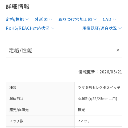
詳細情報
定格/性能
外形図
取りつけ穴加工図
CAD
RoHS/REACH対応状況
規格認証/適合状況
定格/性能
情報更新：2026/05/21
種類
ツマミ形セレクタスイッチ
胴体形状
丸胴形(φ22/25mm共用)
照光/非照光
照光
ノッチ数
2ノッチ