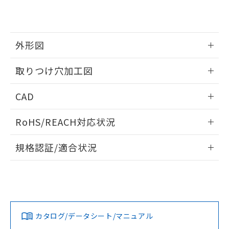
EU RoHS指令（10物質）の非含有証明書
※当社の共同利用者とは、
"個人情報
51物質の非含有証明書（当社基準）
の共同利用に関して"
の「1.共同利
※本証明書は発行日時点で非含有を証明す
用者の範囲」に記載されている法人を
るもので、過去に遡って非含有を証明する
指します。
外形図
ものではありません。
また、RoHS指令のフタル酸エステル類４
情報更新：2026/05/21
取りつけ穴加工図
物質の対応では、対応完了までの期間は出
荷製品に未対応品が混在することから備考
情報更新：2026/05/21
欄に対応日を記載しておりました。
CAD
既に当社にて対応品への在庫切替を完了
していることから、特段のことがない限
ログイン/会員登録いただくと、CADデータをダウンロー
RoHS/REACH対応状況
り、2022年1月12日より割愛しておりま
ドすることができます。
す。
情報更新：2026/7/29
規格認証/適合状況
ログイン/会員登録
EU RoHS
注意事項・凡例
A22NW-2BM-TWA-P002-WDについての規格認証/適合状況に
ついては、「カスタマーサポートセンタ お客様相談室」また
は貴社担当オムロン営業員または販売店にお問い合わせくだ
対応状況
対応予定月
※1
※2
さい。
ダウンロードデータをご利用いただく前に、以下を必ずお読
みください。
カタログ/データシート/マニュアル
対応済み
ソフトウェアの使用条件
お問い合わせ