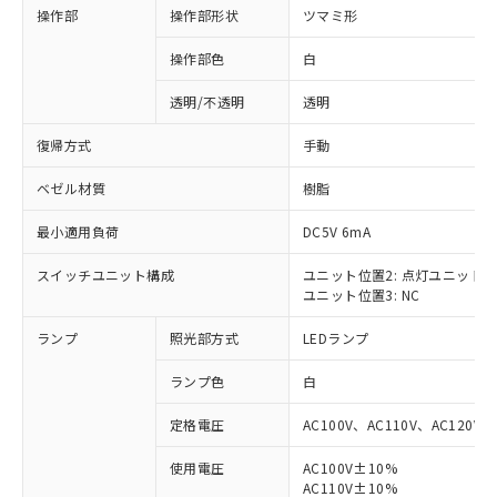
操作部
操作部形状
ツマミ形
操作部色
白
透明/不透明
透明
復帰方式
手動
ベゼル材質
樹脂
最小適用負荷
DC5V 6mA
スイッチユニット構成
ユニット位置2: 点灯ユニット
ユニット位置3: NC
ランプ
照光部方式
LEDランプ
ランプ色
白
定格電圧
AC100V、AC110V、AC120V
使用電圧
AC100V±10%
※1 対応状況
AC110V±10%