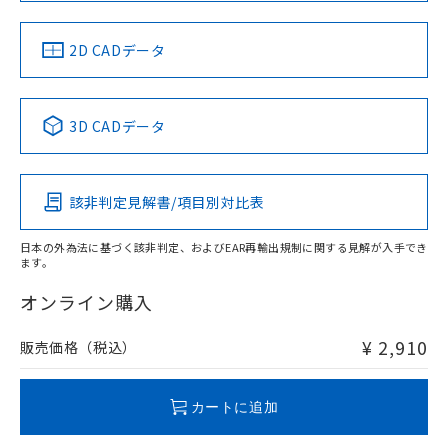
中国 RoHS
注意事項・凡例
2D CADデータ
中国 RoHS表
※1 ※2
3D CADデータ
Pb
Hg
Cd
Cr(VI)
該非判定見解書/項目別対比表
O
O
O
O
日本の外為法に基づく該非判定、およびEAR再輸出規制に関する見解が入手でき
ます。
"対応済み"や非含有の記載がされた商品であっても、流通
在庫等で未対応品が混在する可能性があります。
オンライン購入
非含有品が必要な際は、弊社営業部門もしくは販売店へお
問い合わせください。
¥ 2,910
販売価格（税込）
この製品のRoHS/REACH対応状況ページへ
カートに追加