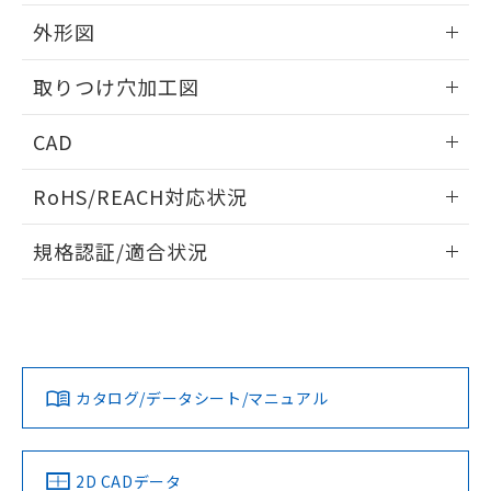
51物質の非含有証明書（当社基準）
の共同利用に関して"
の「1.共同利
※本証明書は発行日時点で非含有を証明す
外形図
用者の範囲」に記載されている法人を
るもので、過去に遡って非含有を証明する
指します。
ものではありません。
情報更新：2026/05/21
取りつけ穴加工図
また、RoHS指令のフタル酸エステル類４
物質の対応では、対応完了までの期間は出
情報更新：2026/05/21
CAD
荷製品に未対応品が混在することから備考
欄に対応日を記載しておりました。
ログイン/会員登録いただくと、CADデータをダウンロー
既に当社にて対応品への在庫切替を完了
RoHS/REACH対応状況
ドすることができます。
していることから、特段のことがない限
り、2022年1月12日より割愛しておりま
情報更新：2026/7/29
規格認証/適合状況
す。
ログイン/会員登録
EU RoHS
注意事項・凡例
UL認証
CSA認証
CEマーキング
Yes
Yes
Yes
対応状況
対応予定月
※1
※2
ダウンロードデータをご利用いただく前に、以下を必ずお読
みください。
カタログ/データシート/マニュアル
対応済み
ソフトウェアの使用条件
LR型式承認
DNV型式承認
BV型式承認
KR型式承
（イギリス
（ノルウェー
（フランス
（韓国
船舶規格）
船舶規格）
船舶規格）
船舶規格
中国 RoHS
注意事項・凡例
2D CADデータ