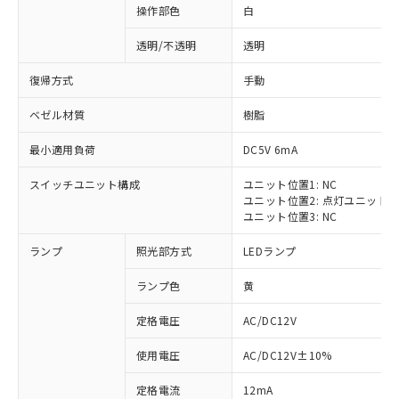
操作部色
白
透明/不透明
透明
復帰方式
手動
ベゼル材質
樹脂
最小適用負荷
DC5V 6mA
スイッチユニット構成
ユニット位置1: NC
ユニット位置2: 点灯ユニット
ユニット位置3: NC
ランプ
照光部方式
LEDランプ
ランプ色
黄
定格電圧
AC/DC12V
※1 対応状況
使用電圧
AC/DC12V±10%
定格電流
12mA
対応済み：EU RoHS指令（10物質）の