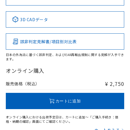
No
No
No
No
中国 RoHS表
※1 ※2
3D CADデータ
この製品の規格認証/適合状況ページへ
Pb
Hg
Cd
Cr(VI)
その他の認証はこちらのページからご検索ください
該非判定見解書/項目別対比表
X
O
O
O
日本の外為法に基づく該非判定、およびEAR再輸出規制に関する見解が入手でき
ます。
"対応済み"や非含有の記載がされた商品であっても、流通
在庫等で未対応品が混在する可能性があります。
オンライン購入
非含有品が必要な際は、弊社営業部門もしくは販売店へお
問い合わせください。
¥ 2,750
販売価格（税込）
この製品のRoHS/REACH対応状況ページへ
カートに追加
オンライン購入における出荷予定日は、カートに追加～「ご購入手続き：価
格・納期の確認」画面にてご確認ください。