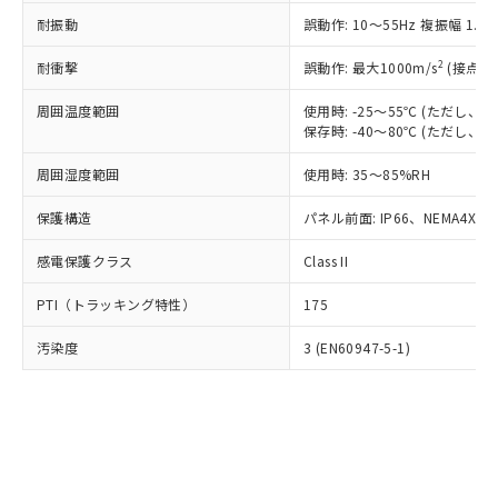
○
一定数以上の在庫あり
ニル類) : 1000ppm、 PBDEs(ポリ臭化ジフェニルエーテ
当社は規制貨物を破棄する場合は、完
ル) (DEHP)(別名：DOP) 1000ppm以下、フタル酸ブチ
正式な納期状況および標準価格はお客
ル類) : 1000ppm、
耐振動
誤動作: 10～55Hz 複振幅 1.
ルベンジル（BBP） 1000ppm以下、フタル酸ジブチル
全に破砕するなど、違法に輸出されな
DBP(フタル酸ジブチル) : 1000ppm、 DIBP(フタル酸ジ
様のお取引先、またはお客様担当のオ
（DBP） 1000ppm以下、フタル酸ジイソブチル
イソブチル) : 1000ppm、 BBP(フタル酸ブチルベンジ
△
一定数には満たないが在庫あり
いよう必要な手段を講じます。
ムロン制御機器販売店・当社販売員に
(DIBP) 1000ppm以下
2
耐衝撃
ル) : 1000ppm、
誤動作: 最大1000m/s
(接点開
当社は貴社製品を、核兵器、ミサイ
但し、RoHS指令で産業用監視および制御機器に対する
DEHP(フタル酸ビス(2-エチルヘキシル)) : 1000ppm
ご相談ください。
適用除外項目は除く。
ル、化学兵器、生物兵器またはその他
－
在庫なし(最新の在庫状況につ
オムロン制御機器販売店や当社販売拠
周囲温度範囲
使用時: -25～55℃ (ただし
フタル酸エステル類の４物質については閾値を超える意
武器並びにこれらの製造装置等に一切
いては、お客様のお取引先、ま
図的な使用がないことを確認しています。
保存時: -40～80℃ (ただし
点は「
販売ネットワーク
」をご確認
※2 環境保護使用期限
使用いたしません。
たはお客様担当のオムロン制御
ください。
当社は、貴社製品を第三者に販売する
周囲湿度範囲
使用時: 35～85%RH
機器販売店・当社販売員にご確
在庫状況および標準価格結果を当社の
※2 対応予定月
「ｅ」：有害物質（10物質）のすべてが基
場合は、上記1、2および3の内容を当
認ください)
事前の承諾なく第三者に漏洩または開
準値以下であることを示します。
保護構造
パネル前面: IP66、NEMA4X, N
該第三者に通知します。また当社は、
示しないようお願いします。
部品在庫の切り替え状況などにより、予定
「10」：通常の使用状況下において有害物
販売先および販売に係わる関係者が違
マイパーツ機能（部品リスト作成サー
空
受注生産機種、また在庫状況の
感電保護クラス
Class II
月が前後することがあります。
質が外部に漏えいし、環境に深刻な影響を
法に輸出するおそれがある場合は、取
ビス）をご利用いただくには、I-Web
白
情報を公開していない機種
及ぼさない年数を意味します。
り引きをいたしません。
メンバーズにご登録されている必要が
PTI（トラッキング特性）
175
「－」：未確認です。当社販売部門へお問
あります。
い合わせください。
お客様が当ウェブサイト上で当社にご
汚染度
3 (EN60947-5-1)
※3 非含有証明書ダウンロード
登録された部品リストについて、当社
および当社の共同利用者が、当社の製
下記の非含有証明書をダウンロードするこ
品・サービスに関するお客様との取
とができます。
合意する
キャンセル
引・商談に必要な範囲で利用すること
をご了承ください。
EU RoHS指令（10物質）の非含有証明書
※当社の共同利用者とは、
"個人情報