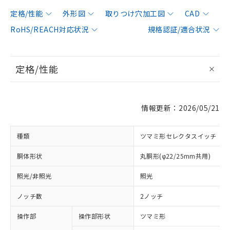
定格/性能
外形図
取りつけ穴加工図
CAD
RoHS/REACH対応状況
規格認証/適合状況
定格/性能
情報更新：2026/05/21
種類
ツマミ形セレクタスイッチ
胴体形状
丸胴形(φ22/25mm共用)
照光/非照光
照光
ノッチ数
2ノッチ
操作部
操作部形状
ツマミ形