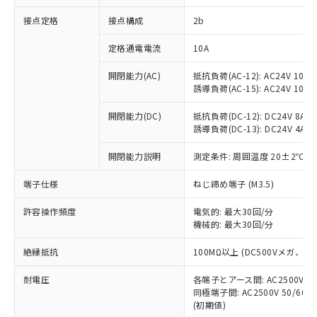
非含有に対応した製品が提供可能な商品で
接点定格
接点構成
2b
す。
対応予定：EU RoHS指令（10物質）の非含
ご利用条件
定格通電電流
10A
有に対応した製品に切り替える予定のある
商品です。
開閉能力(AC)
抵抗負荷(AC-12): AC24V 10A/A
対応予定なし：EU RoHS指令（10物質）の
誘導負荷(AC-15): AC24V 10A/AC
以下の条件をお読みいただき、同意のうえ
非含有に非対応の商品で、対応品を出す予
ご利用ください。
定はありません。
開閉能力(DC)
抵抗負荷(DC-12): DC24V 8A/DC
調査・確認中：EU RoHS指令（10物質）の
誘導負荷(DC-13): DC24V 4A/DC
本サービスは、当社制御機器事業取扱
※1 中国RoHS○×表
非含有の対応状況を調査中または確認中の
商品の当社在庫状況および標準価格
開閉能力説明
測定条件: 周囲温度 20±2℃、
商品です。
(税抜)を提供させていただくもので
「○」：最大均質材料含有率が中国RoHSの
非該当品：ライセンス料など無形物で、有
す。
端子仕様
ねじ締め端子 (M3.5)
基準値以下であることを示します。
害物質有無と関係のない商品です。
当社制御機器事業取扱商品の中には、
「×」：最大均質材料含有率が中国RoHSの
仕入先様の事情により、非含有部品として
本サービスの対象外となる商品もある
許容操作頻度
電気的: 最大30回/分
基準値を超えていることを示します。
いたものが、含有品と判明した場合などや
当社は、これら貴社製品のうち、外国
ことをご了承ください。
機械的: 最大30回/分
「－」：未確認です。当社販売部門へお問
むを得ず変更することがあります。
為替および外国貿易法に定める商品
在庫状況および標準価格照会結果は、
い合わせください。
（以下｢規制貨物等」という）を輸出
絶縁抵抗
100MΩ以上 (DC500Vメガ、
記載している更新日時点での社内デー
*EU RoHS指令（10物質）：
または国外への提供する場合は、日本
記
タに基づき作成されるものであり、閲
説明
鉛(Pb) 1000ppm以下、 水銀(Hg) 1000ppm以下、 カド
*中国RoHS10物質の基準値 (GB/T26572)：
国政府の輸出許可(または役務取引許
耐電圧
各端子とアース間: AC2500V 50/
号
覧された時点での実際の在庫および標
ミウム(Cd) 100ppm以下、
Pb(鉛) :1000ppm、 Hg(水銀) : 1000ppm、 Cd(カドミウ
同極端子間: AC2500V 50/60
可)を取得するなどの必要な手続きを
六価クロム(Cr(Ⅵ)) 1000ppm以下、ポリ臭化ビフェニル
ム) : 100ppm、
準価格とは異なる場合があることをご
類(PBB) 1000ppm以下、ポリ臭化ジフェニルエーテル類
(初期値)
Cr(Ⅵ)(六価クロム) : 1000ppm、 PBBs(ポリ臭化ビフェ
とります。
了承ください。
(PBDE) 1000ppm以下、フタル酸ビス(2-エチルヘキシ