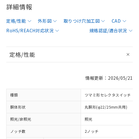
詳細情報
定格/性能
外形図
取りつけ穴加工図
CAD
RoHS/REACH対応状況
規格認証/適合状況
定格/性能
情報更新：2026/05/21
種類
ツマミ形セレクタスイッチ
胴体形状
丸胴形(φ22/25mm共用)
照光/非照光
照光
ノッチ数
2ノッチ