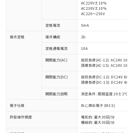
AC220V±10%
AC230V±10%
対応済み：EU RoHS指令（10物質）の
AC220～250V
非含有に対応した製品が提供可能な商品で
す。
定格電流
5mA
対応予定：EU RoHS指令（10物質）の非含
ご利用条件
有に対応した製品に切り替える予定のある
接点定格
接点構成
2b
商品です。
定格通電電流
10A
対応予定なし：EU RoHS指令（10物質）の
以下の条件をお読みいただき、同意のうえ
非含有に非対応の商品で、対応品を出す予
ご利用ください。
開閉能力(AC)
抵抗負荷(AC-12): AC24V 10A/A
定はありません。
誘導負荷(AC-15): AC24V 10A/AC
調査・確認中：EU RoHS指令（10物質）の
本サービスは、当社制御機器事業取扱
※1 中国RoHS○×表
非含有の対応状況を調査中または確認中の
商品の当社在庫状況および標準価格
開閉能力(DC)
抵抗負荷(DC-12): DC24V 8A/DC
商品です。
誘導負荷(DC-13): DC24V 4A/DC
(税抜)を提供させていただくもので
「○」：最大均質材料含有率が中国RoHSの
非該当品：ライセンス料など無形物で、有
す。
基準値以下であることを示します。
害物質有無と関係のない商品です。
開閉能力説明
測定条件: 周囲温度 20±2℃、
当社制御機器事業取扱商品の中には、
「×」：最大均質材料含有率が中国RoHSの
仕入先様の事情により、非含有部品として
本サービスの対象外となる商品もある
基準値を超えていることを示します。
いたものが、含有品と判明した場合などや
端子仕様
ねじ締め端子 (M3.5)
当社は、これら貴社製品のうち、外国
ことをご了承ください。
「－」：未確認です。当社販売部門へお問
むを得ず変更することがあります。
為替および外国貿易法に定める商品
在庫状況および標準価格照会結果は、
い合わせください。
許容操作頻度
電気的: 最大30回/分
（以下｢規制貨物等」という）を輸出
記載している更新日時点での社内デー
機械的: 最大30回/分
*EU RoHS指令（10物質）：
または国外への提供する場合は、日本
記
タに基づき作成されるものであり、閲
説明
鉛(Pb) 1000ppm以下、 水銀(Hg) 1000ppm以下、 カド
*中国RoHS10物質の基準値 (GB/T26572)：
国政府の輸出許可(または役務取引許
ミウム(Cd) 100ppm以下、