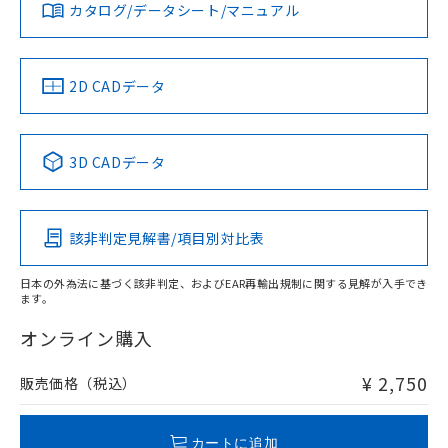
みください。
カタログ/データシート/マニュアル
対応済み
ソフトウェアの使用条件
LR型式承認
DNV型式承認
BV型式承認
KR型式承
（イギリス
（ノルウェー
（フランス
（韓国
船舶規格）
船舶規格）
船舶規格）
船舶規格
中国 RoHS
注意事項・凡例
2D CADデータ
No
No
No
No
中国 RoHS表
※1 ※2
3D CADデータ
この製品の規格認証/適合状況ページへ
Pb
Hg
Cd
Cr(VI)
その他の認証はこちらのページからご検索ください
該非判定見解書/項目別対比表
O
O
O
O
日本の外為法に基づく該非判定、およびEAR再輸出規制に関する見解が入手でき
ます。
"対応済み"や非含有の記載がされた商品であっても、流通
在庫等で未対応品が混在する可能性があります。
オンライン購入
非含有品が必要な際は、弊社営業部門もしくは販売店へお
問い合わせください。
¥ 2,750
販売価格（税込）
この製品のRoHS/REACH対応状況ページへ
カートに追加