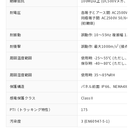
号
覧された時点での実際の在庫および標
絶縁抵抗
100MΩ以上 (DC500Vメガ、
Pb(鉛) :1000ppm、 Hg(水銀) : 1000ppm、 Cd(カドミウ
可)を取得するなどの必要な手続きを
六価クロム(Cr(Ⅵ)) 1000ppm以下、ポリ臭化ビフェニル
ム) : 100ppm、
準価格とは異なる場合があることをご
類(PBB) 1000ppm以下、ポリ臭化ジフェニルエーテル類
Cr(Ⅵ)(六価クロム) : 1000ppm、 PBBs(ポリ臭化ビフェ
とります。
了承ください。
耐電圧
各端子とアース間: AC2500V 50/
(PBDE) 1000ppm以下、フタル酸ビス(2-エチルヘキシ
○
一定数以上の在庫あり
ニル類) : 1000ppm、 PBDEs(ポリ臭化ジフェニルエーテ
当社は規制貨物を破棄する場合は、完
同極端子間: AC2500V 50/60
ル) (DEHP)(別名：DOP) 1000ppm以下、フタル酸ブチ
正式な納期状況および標準価格はお客
ル類) : 1000ppm、
ルベンジル（BBP） 1000ppm以下、フタル酸ジブチル
全に破砕するなど、違法に輸出されな
(初期値)
DBP(フタル酸ジブチル) : 1000ppm、 DIBP(フタル酸ジ
様のお取引先、またはお客様担当のオ
（DBP） 1000ppm以下、フタル酸ジイソブチル
イソブチル) : 1000ppm、 BBP(フタル酸ブチルベンジ
△
一定数には満たないが在庫あり
いよう必要な手段を講じます。
ムロン制御機器販売店・当社販売員に
(DIBP) 1000ppm以下
ル) : 1000ppm、
耐振動
誤動作: 10～55Hz 複振幅 1.
当社は貴社製品を、核兵器、ミサイ
但し、RoHS指令で産業用監視および制御機器に対する
DEHP(フタル酸ビス(2-エチルヘキシル)) : 1000ppm
ご相談ください。
適用除外項目は除く。
ル、化学兵器、生物兵器またはその他
－
在庫なし(最新の在庫状況につ
オムロン制御機器販売店や当社販売拠
フタル酸エステル類の４物質については閾値を超える意
2
耐衝撃
誤動作: 最大1000m/s
(接点開
武器並びにこれらの製造装置等に一切
いては、お客様のお取引先、ま
図的な使用がないことを確認しています。
点は「
販売ネットワーク
」をご確認
※2 環境保護使用期限
使用いたしません。
たはお客様担当のオムロン制御
ください。
周囲温度範囲
使用時: -25～55℃ (ただし
当社は、貴社製品を第三者に販売する
機器販売店・当社販売員にご確
在庫状況および標準価格結果を当社の
保存時: -40～80℃ (ただし
※2 対応予定月
「ｅ」：有害物質（10物質）のすべてが基
場合は、上記1、2および3の内容を当
認ください)
事前の承諾なく第三者に漏洩または開
準値以下であることを示します。
該第三者に通知します。また当社は、
示しないようお願いします。
周囲湿度範囲
使用時: 35～85%RH
部品在庫の切り替え状況などにより、予定
「10」：通常の使用状況下において有害物
販売先および販売に係わる関係者が違
マイパーツ機能（部品リスト作成サー
空
受注生産機種、また在庫状況の
月が前後することがあります。
質が外部に漏えいし、環境に深刻な影響を
法に輸出するおそれがある場合は、取
保護構造
パネル前面: IP66、NEMA4X, N
ビス）をご利用いただくには、I-Web
白
情報を公開していない機種
及ぼさない年数を意味します。
り引きをいたしません。
メンバーズにご登録されている必要が
「－」：未確認です。当社販売部門へお問
感電保護クラス
Class II
あります。
い合わせください。
お客様が当ウェブサイト上で当社にご
※3 非含有証明書ダウンロード
PTI（トラッキング特性）
175
登録された部品リストについて、当社
および当社の共同利用者が、当社の製
汚染度
3 (EN60947-5-1)
下記の非含有証明書をダウンロードするこ
品・サービスに関するお客様との取
とができます。
合意する
キャンセル
引・商談に必要な範囲で利用すること