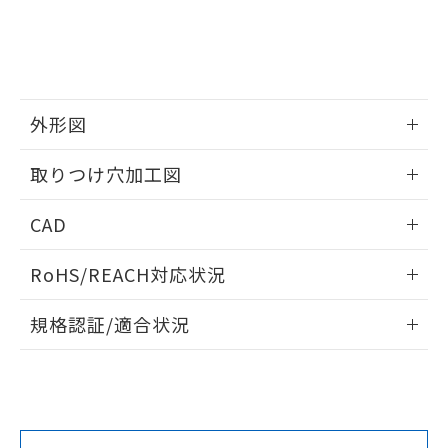
をご了承ください。
EU RoHS指令（10物質）の非含有証明書
※当社の共同利用者とは、
"個人情報
51物質の非含有証明書（当社基準）
の共同利用に関して"
の「1.共同利
※本証明書は発行日時点で非含有を証明す
用者の範囲」に記載されている法人を
るもので、過去に遡って非含有を証明する
指します。
ものではありません。
外形図
また、RoHS指令のフタル酸エステル類４
物質の対応では、対応完了までの期間は出
情報更新：2026/05/21
取りつけ穴加工図
荷製品に未対応品が混在することから備考
欄に対応日を記載しておりました。
情報更新：2026/05/21
既に当社にて対応品への在庫切替を完了
CAD
していることから、特段のことがない限
り、2022年1月12日より割愛しておりま
ログイン/会員登録いただくと、CADデータをダウンロー
RoHS/REACH対応状況
す。
ドすることができます。
情報更新：2026/7/29
規格認証/適合状況
ログイン/会員登録
EU RoHS
注意事項・凡例
UL認証
CSA認証
CEマーキング
Yes
Yes
Yes
対応状況
対応予定月
※1
※2
ダウンロードデータをご利用いただく前に、以下を必ずお読