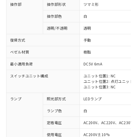
操作部
操作部形状
ツマミ形
操作部色
白
透明/不透明
透明
復帰方式
手動
ベゼル材質
樹脂
最小適用負荷
DC5V 6mA
スイッチユニット構成
ユニット位置1: NC
ユニット位置2: 点灯ユニット
ユニット位置3: NC
ランプ
照光部方式
LEDランプ
ランプ色
白
定格電圧
AC200V、AC220V、AC230V、
使用電圧
AC200V±10%
※1 対応状況