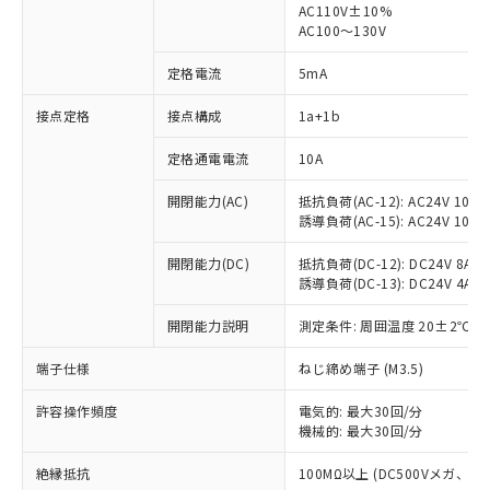
AC110V±10%
AC100～130V
定格電流
5mA
接点定格
接点構成
1a+1b
※1 対応状況
定格通電電流
10A
対応済み：EU RoHS指令（10物質）の
非含有に対応した製品が提供可能な商品で
開閉能力(AC)
抵抗負荷(AC-12): AC24V 10A/A
す。
誘導負荷(AC-15): AC24V 10A/AC
対応予定：EU RoHS指令（10物質）の非含
ご利用条件
有に対応した製品に切り替える予定のある
開閉能力(DC)
抵抗負荷(DC-12): DC24V 8A/DC
商品です。
誘導負荷(DC-13): DC24V 4A/DC
対応予定なし：EU RoHS指令（10物質）の
以下の条件をお読みいただき、同意のうえ
非含有に非対応の商品で、対応品を出す予
開閉能力説明
測定条件: 周囲温度 20±2℃、
ご利用ください。
定はありません。
端子仕様
ねじ締め端子 (M3.5)
調査・確認中：EU RoHS指令（10物質）の
本サービスは、当社制御機器事業取扱
※1 中国RoHS○×表
非含有の対応状況を調査中または確認中の
商品の当社在庫状況および標準価格
許容操作頻度
電気的: 最大30回/分
商品です。
(税抜)を提供させていただくもので
機械的: 最大30回/分
「○」：最大均質材料含有率が中国RoHSの
非該当品：ライセンス料など無形物で、有
す。
基準値以下であることを示します。
害物質有無と関係のない商品です。
絶縁抵抗
100MΩ以上 (DC500Vメガ、
当社制御機器事業取扱商品の中には、
「×」：最大均質材料含有率が中国RoHSの
仕入先様の事情により、非含有部品として