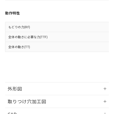
あります。
い合わせください。
お客様が当ウェブサイト上で当社にご
※3 非含有証明書ダウンロード
登録された部品リストについて、当社
動作特性
および当社の共同利用者が、当社の製
下記の非含有証明書をダウンロードするこ
品・サービスに関するお客様との取
とができます。
合意する
キャンセル
引・商談に必要な範囲で利用すること
もどりの力(RF)
をご了承ください。
EU RoHS指令（10物質）の非含有証明書
全体の動きに必要な力(TTF)
※当社の共同利用者とは、
"個人情報
51物質の非含有証明書（当社基準）
の共同利用に関して"
の「1.共同利
※本証明書は発行日時点で非含有を証明す
全体の動き(TT)
用者の範囲」に記載されている法人を
るもので、過去に遡って非含有を証明する
指します。
ものではありません。
また、RoHS指令のフタル酸エステル類４
物質の対応では、対応完了までの期間は出
荷製品に未対応品が混在することから備考
欄に対応日を記載しておりました。
既に当社にて対応品への在庫切替を完了
外形図
していることから、特段のことがない限
り、2022年1月12日より割愛しておりま
情報更新：2026/05/21
す。
取りつけ穴加工図
情報更新：2026/05/21