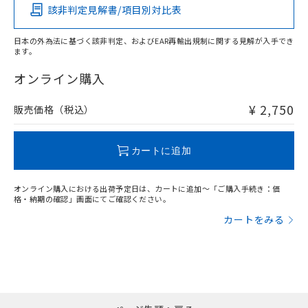
該非判定見解書/項目別対比表
O
O
O
O
日本の外為法に基づく該非判定、およびEAR再輸出規制に関する見解が入手でき
ます。
"対応済み"や非含有の記載がされた商品であっても、流通
在庫等で未対応品が混在する可能性があります。
オンライン購入
非含有品が必要な際は、弊社営業部門もしくは販売店へお
問い合わせください。
¥ 2,750
販売価格（税込）
この製品のRoHS/REACH対応状況ページへ
カートに追加
オンライン購入における出荷予定日は、カートに追加～「ご購入手続き：価
格・納期の確認」画面にてご確認ください。
カートをみる