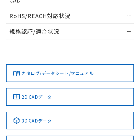
CAD
ログイン/会員登録いただくと、CADデータをダウンロー
RoHS/REACH対応状況
ドすることができます。
情報更新：2026/7/29
規格認証/適合状況
ログイン/会員登録
EU RoHS
注意事項・凡例
UL認証
CSA認証
CEマーキング
Yes
Yes
Yes
対応状況
対応予定月
※1
※2
ダウンロードデータをご利用いただく前に、以下を必ずお読
みください。
カタログ/データシート/マニュアル
対応済み
ソフトウェアの使用条件
LR型式承認
DNV型式承認
BV型式承認
KR型式承
（イギリス
（ノルウェー
（フランス
（韓国
船舶規格）
船舶規格）
船舶規格）
船舶規格
中国 RoHS
注意事項・凡例
2D CADデータ
No
No
No
No
中国 RoHS表
※1 ※2
3D CADデータ
この製品の規格認証/適合状況ページへ
Pb
Hg
Cd
Cr(VI)
その他の認証はこちらのページからご検索ください