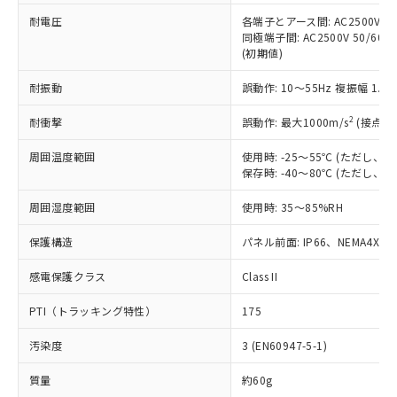
本サービスの対象外となる商品もある
基準値を超えていることを示します。
いたものが、含有品と判明した場合などや
当社は、これら貴社製品のうち、外国
耐電圧
各端子とアース間: AC2500V 50/
ことをご了承ください。
「－」：未確認です。当社販売部門へお問
むを得ず変更することがあります。
同極端子間: AC2500V 50/60
為替および外国貿易法に定める商品
在庫状況および標準価格照会結果は、
い合わせください。
(初期値)
（以下｢規制貨物等」という）を輸出
記載している更新日時点での社内デー
*EU RoHS指令（10物質）：
または国外への提供する場合は、日本
記
タに基づき作成されるものであり、閲
説明
鉛(Pb) 1000ppm以下、 水銀(Hg) 1000ppm以下、 カド
耐振動
誤動作: 10～55Hz 複振幅 1.
*中国RoHS10物質の基準値 (GB/T26572)：
国政府の輸出許可(または役務取引許
号
覧された時点での実際の在庫および標
ミウム(Cd) 100ppm以下、
Pb(鉛) :1000ppm、 Hg(水銀) : 1000ppm、 Cd(カドミウ
可)を取得するなどの必要な手続きを
六価クロム(Cr(Ⅵ)) 1000ppm以下、ポリ臭化ビフェニル
ム) : 100ppm、
準価格とは異なる場合があることをご
2
耐衝撃
誤動作: 最大1000m/s
(接点開
類(PBB) 1000ppm以下、ポリ臭化ジフェニルエーテル類
Cr(Ⅵ)(六価クロム) : 1000ppm、 PBBs(ポリ臭化ビフェ
とります。
了承ください。
(PBDE) 1000ppm以下、フタル酸ビス(2-エチルヘキシ
○
一定数以上の在庫あり
ニル類) : 1000ppm、 PBDEs(ポリ臭化ジフェニルエーテ
当社は規制貨物を破棄する場合は、完
ル) (DEHP)(別名：DOP) 1000ppm以下、フタル酸ブチ
正式な納期状況および標準価格はお客
ル類) : 1000ppm、
周囲温度範囲
使用時: -25～55℃ (ただし
ルベンジル（BBP） 1000ppm以下、フタル酸ジブチル
全に破砕するなど、違法に輸出されな
DBP(フタル酸ジブチル) : 1000ppm、 DIBP(フタル酸ジ
保存時: -40～80℃ (ただし
様のお取引先、またはお客様担当のオ
（DBP） 1000ppm以下、フタル酸ジイソブチル
イソブチル) : 1000ppm、 BBP(フタル酸ブチルベンジ
△
一定数には満たないが在庫あり
いよう必要な手段を講じます。
ムロン制御機器販売店・当社販売員に
(DIBP) 1000ppm以下
ル) : 1000ppm、
当社は貴社製品を、核兵器、ミサイ
但し、RoHS指令で産業用監視および制御機器に対する
周囲湿度範囲
使用時: 35～85%RH
DEHP(フタル酸ビス(2-エチルヘキシル)) : 1000ppm
ご相談ください。
適用除外項目は除く。
ル、化学兵器、生物兵器またはその他
－
在庫なし(最新の在庫状況につ
オムロン制御機器販売店や当社販売拠
フタル酸エステル類の４物質については閾値を超える意
保護構造
パネル前面: IP66、NEMA4X, N
武器並びにこれらの製造装置等に一切
いては、お客様のお取引先、ま
図的な使用がないことを確認しています。
点は「
販売ネットワーク
」をご確認
※2 環境保護使用期限
使用いたしません。
たはお客様担当のオムロン制御
ください。
感電保護クラス
Class II
当社は、貴社製品を第三者に販売する
機器販売店・当社販売員にご確
在庫状況および標準価格結果を当社の
※2 対応予定月
「ｅ」：有害物質（10物質）のすべてが基
場合は、上記1、2および3の内容を当
認ください)
事前の承諾なく第三者に漏洩または開
PTI（トラッキング特性）
175
準値以下であることを示します。
該第三者に通知します。また当社は、
示しないようお願いします。
部品在庫の切り替え状況などにより、予定
「10」：通常の使用状況下において有害物
販売先および販売に係わる関係者が違
マイパーツ機能（部品リスト作成サー
空
受注生産機種、また在庫状況の
汚染度
3 (EN60947-5-1)
月が前後することがあります。
質が外部に漏えいし、環境に深刻な影響を
法に輸出するおそれがある場合は、取
ビス）をご利用いただくには、I-Web
白
情報を公開していない機種
及ぼさない年数を意味します。
り引きをいたしません。
メンバーズにご登録されている必要が
質量
約60g
「－」：未確認です。当社販売部門へお問