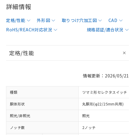
詳細情報
定格/性能
外形図
取りつけ穴加工図
CAD
RoHS/REACH対応状況
規格認証/適合状況
定格/性能
情報更新：2026/05/21
種類
ツマミ形セレクタスイッチ
胴体形状
丸胴形(φ22/25mm共用)
照光/非照光
照光
ノッチ数
2ノッチ