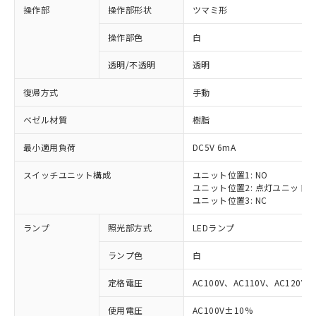
操作部
操作部形状
ツマミ形
操作部色
白
透明/不透明
透明
復帰方式
手動
ベゼル材質
樹脂
最小適用負荷
DC5V 6mA
スイッチユニット構成
ユニット位置1: NO
ユニット位置2: 点灯ユニット
ユニット位置3: NC
ランプ
照光部方式
LEDランプ
ランプ色
白
定格電圧
AC100V、AC110V、AC120V
使用電圧
AC100V±10%