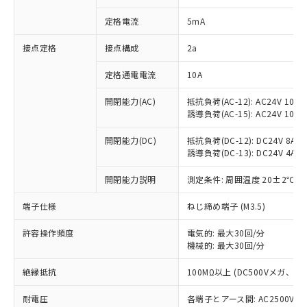
対応済み：EU RoHS指令（10物質）の
定格電流
5mA
非含有に対応した製品が提供可能な商品で
す。
接点定格
接点構成
2a
対応予定：EU RoHS指令（10物質）の非含
ご利用条件
有に対応した製品に切り替える予定のある
定格通電電流
10A
商品です。
対応予定なし：EU RoHS指令（10物質）の
開閉能力(AC)
抵抗負荷(AC-12): AC24V 10A/A
以下の条件をお読みいただき、同意のうえ
非含有に非対応の商品で、対応品を出す予
誘導負荷(AC-15): AC24V 10A/AC
ご利用ください。
定はありません。
調査・確認中：EU RoHS指令（10物質）の
開閉能力(DC)
抵抗負荷(DC-12): DC24V 8A/DC
本サービスは、当社制御機器事業取扱
※1 中国RoHS○×表
非含有の対応状況を調査中または確認中の
誘導負荷(DC-13): DC24V 4A/DC
商品の当社在庫状況および標準価格
商品です。
(税抜)を提供させていただくもので
「○」：最大均質材料含有率が中国RoHSの
開閉能力説明
測定条件: 周囲温度 20±2℃、
非該当品：ライセンス料など無形物で、有
す。
基準値以下であることを示します。
害物質有無と関係のない商品です。
当社制御機器事業取扱商品の中には、
端子仕様
ねじ締め端子 (M3.5)
「×」：最大均質材料含有率が中国RoHSの
仕入先様の事情により、非含有部品として
本サービスの対象外となる商品もある
基準値を超えていることを示します。
いたものが、含有品と判明した場合などや
当社は、これら貴社製品のうち、外国
ことをご了承ください。
許容操作頻度
電気的: 最大30回/分
「－」：未確認です。当社販売部門へお問
むを得ず変更することがあります。
為替および外国貿易法に定める商品
在庫状況および標準価格照会結果は、
機械的: 最大30回/分
い合わせください。
（以下｢規制貨物等」という）を輸出
記載している更新日時点での社内デー
*EU RoHS指令（10物質）：
または国外への提供する場合は、日本
絶縁抵抗
100MΩ以上 (DC500Vメガ、
記
タに基づき作成されるものであり、閲
説明
鉛(Pb) 1000ppm以下、 水銀(Hg) 1000ppm以下、 カド
*中国RoHS10物質の基準値 (GB/T26572)：
国政府の輸出許可(または役務取引許
号
覧された時点での実際の在庫および標
ミウム(Cd) 100ppm以下、
Pb(鉛) :1000ppm、 Hg(水銀) : 1000ppm、 Cd(カドミウ
可)を取得するなどの必要な手続きを
耐電圧
各端子とアース間: AC2500V 50/
六価クロム(Cr(Ⅵ)) 1000ppm以下、ポリ臭化ビフェニル
ム) : 100ppm、
準価格とは異なる場合があることをご