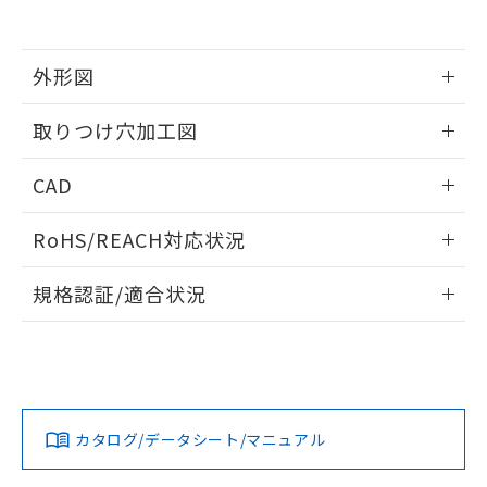
EU RoHS指令（10物質）の非含有証明書
※当社の共同利用者とは、
"個人情報
51物質の非含有証明書（当社基準）
の共同利用に関して"
の「1.共同利
※本証明書は発行日時点で非含有を証明す
用者の範囲」に記載されている法人を
るもので、過去に遡って非含有を証明する
外形図
指します。
ものではありません。
また、RoHS指令のフタル酸エステル類４
情報更新：2026/05/21
取りつけ穴加工図
物質の対応では、対応完了までの期間は出
荷製品に未対応品が混在することから備考
情報更新：2026/05/21
CAD
欄に対応日を記載しておりました。
既に当社にて対応品への在庫切替を完了
ログイン/会員登録いただくと、CADデータをダウンロー
していることから、特段のことがない限
RoHS/REACH対応状況
ドすることができます。
り、2022年1月12日より割愛しておりま
す。
情報更新：2026/7/29
規格認証/適合状況
ログイン/会員登録
EU RoHS
注意事項・凡例
UL認証
CSA認証
CEマーキング
Yes
Yes
Yes
対応状況
対応予定月
※1
※2
ダウンロードデータをご利用いただく前に、以下を必ずお読
みください。
カタログ/データシート/マニュアル
対応済み
ソフトウェアの使用条件
LR型式承認
DNV型式承認
BV型式承認
KR型式承