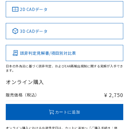
（イギリス
（ノルウェー
（フランス
（韓国
船舶規格）
船舶規格）
船舶規格）
船舶規格
中国 RoHS
注意事項・凡例
2D CADデータ
No
No
No
No
中国 RoHS表
※1 ※2
3D CADデータ
この製品の規格認証/適合状況ページへ
Pb
Hg
Cd
Cr(VI)
その他の認証はこちらのページからご検索ください
該非判定見解書/項目別対比表
X
O
O
O
日本の外為法に基づく該非判定、およびEAR再輸出規制に関する見解が入手でき
ます。
"対応済み"や非含有の記載がされた商品であっても、流通
在庫等で未対応品が混在する可能性があります。
オンライン購入
非含有品が必要な際は、弊社営業部門もしくは販売店へお
問い合わせください。
¥ 2,750
販売価格（税込）
この製品のRoHS/REACH対応状況ページへ
カートに追加
オンライン購入における出荷予定日は、カートに追加～「ご購入手続き：価