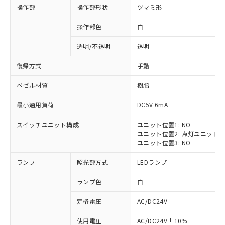
操作部
操作部形状
ツマミ形
操作部色
白
透明/不透明
透明
復帰方式
手動
ベゼル材質
樹脂
最小適用負荷
DC5V 6mA
スイッチユニット構成
ユニット位置1: NO
ユニット位置2: 点灯ユニット
ユニット位置3: NO
ランプ
照光部方式
LEDランプ
ランプ色
白
定格電圧
AC/DC24V
※1 対応状況
使用電圧
AC/DC24V±10%