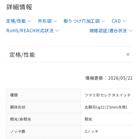
詳細情報
定格/性能
外形図
取りつけ穴加工図
CAD
RoHS/REACH対応状況
規格認証/適合状況
定格/性能
情報更新：2026/05/21
種類
ツマミ形セレクタスイッチ
胴体形状
丸胴形(φ22/25mm共用)
照光/非照光
照光
ノッチ数
2ノッチ