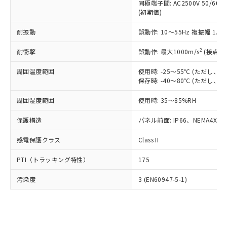
類(PBB) 1000ppm以下、ポリ臭化ジフェニルエーテル類
同極端子間: AC2500V 50/60
Cr(Ⅵ)(六価クロム) : 1000ppm、 PBBs(ポリ臭化ビフェ
とります。
了承ください。
(PBDE) 1000ppm以下、フタル酸ビス(2-エチルヘキシ
○
一定数以上の在庫あり
ニル類) : 1000ppm、 PBDEs(ポリ臭化ジフェニルエーテ
(初期値)
当社は規制貨物を破棄する場合は、完
ル) (DEHP)(別名：DOP) 1000ppm以下、フタル酸ブチ
正式な納期状況および標準価格はお客
ル類) : 1000ppm、
ルベンジル（BBP） 1000ppm以下、フタル酸ジブチル
全に破砕するなど、違法に輸出されな
DBP(フタル酸ジブチル) : 1000ppm、 DIBP(フタル酸ジ
様のお取引先、またはお客様担当のオ
耐振動
誤動作: 10～55Hz 複振幅 1.
（DBP） 1000ppm以下、フタル酸ジイソブチル
イソブチル) : 1000ppm、 BBP(フタル酸ブチルベンジ
△
一定数には満たないが在庫あり
いよう必要な手段を講じます。
ムロン制御機器販売店・当社販売員に
(DIBP) 1000ppm以下
ル) : 1000ppm、
当社は貴社製品を、核兵器、ミサイ
但し、RoHS指令で産業用監視および制御機器に対する
DEHP(フタル酸ビス(2-エチルヘキシル)) : 1000ppm
ご相談ください。
2
耐衝撃
誤動作: 最大1000m/s
(接点開
適用除外項目は除く。
ル、化学兵器、生物兵器またはその他
－
在庫なし(最新の在庫状況につ
オムロン制御機器販売店や当社販売拠
フタル酸エステル類の４物質については閾値を超える意
武器並びにこれらの製造装置等に一切
いては、お客様のお取引先、ま
図的な使用がないことを確認しています。
点は「
販売ネットワーク
」をご確認
周囲温度範囲
使用時: -25～55℃ (ただし
※2 環境保護使用期限
使用いたしません。
たはお客様担当のオムロン制御
保存時: -40～80℃ (ただし
ください。
当社は、貴社製品を第三者に販売する
機器販売店・当社販売員にご確
在庫状況および標準価格結果を当社の
※2 対応予定月
「ｅ」：有害物質（10物質）のすべてが基
場合は、上記1、2および3の内容を当
周囲湿度範囲
使用時: 35～85%RH
認ください)
事前の承諾なく第三者に漏洩または開
準値以下であることを示します。
該第三者に通知します。また当社は、
示しないようお願いします。
部品在庫の切り替え状況などにより、予定
「10」：通常の使用状況下において有害物
保護構造
パネル前面: IP66、NEMA4X, N
販売先および販売に係わる関係者が違
マイパーツ機能（部品リスト作成サー
空
受注生産機種、また在庫状況の
月が前後することがあります。
質が外部に漏えいし、環境に深刻な影響を
法に輸出するおそれがある場合は、取
ビス）をご利用いただくには、I-Web
白
情報を公開していない機種
感電保護クラス
Class II
及ぼさない年数を意味します。
り引きをいたしません。
メンバーズにご登録されている必要が
「－」：未確認です。当社販売部門へお問
あります。
PTI（トラッキング特性）
175
い合わせください。
お客様が当ウェブサイト上で当社にご
※3 非含有証明書ダウンロード
登録された部品リストについて、当社
汚染度
3 (EN60947-5-1)
および当社の共同利用者が、当社の製
下記の非含有証明書をダウンロードするこ
品・サービスに関するお客様との取
とができます。
合意する
キャンセル
引・商談に必要な範囲で利用すること
をご了承ください。