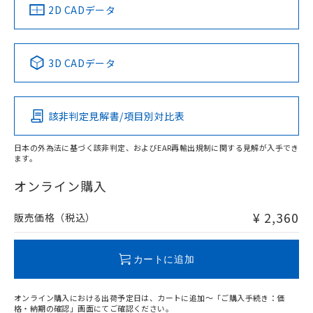
船舶規格）
船舶規格）
船舶規格）
船舶規格
中国 RoHS
注意事項・凡例
2D CADデータ
No
No
No
No
中国 RoHS表
※1 ※2
3D CADデータ
この製品の規格認証/適合状況ページへ
Pb
Hg
Cd
Cr(VI)
その他の認証はこちらのページからご検索ください
該非判定見解書/項目別対比表
X
O
O
O
日本の外為法に基づく該非判定、およびEAR再輸出規制に関する見解が入手でき
ます。
"対応済み"や非含有の記載がされた商品であっても、流通
在庫等で未対応品が混在する可能性があります。
オンライン購入
非含有品が必要な際は、弊社営業部門もしくは販売店へお
問い合わせください。
¥ 2,360
販売価格（税込）
この製品のRoHS/REACH対応状況ページへ
カートに追加
オンライン購入における出荷予定日は、カートに追加～「ご購入手続き：価
格・納期の確認」画面にてご確認ください。