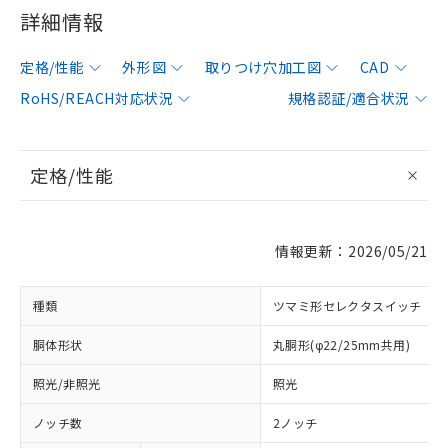
詳細情報
定格/性能
外形図
取りつけ穴加工図
CAD
RoHS/REACH対応状況
規格認証/適合状況
定格/性能
情報更新：2026/05/21
種類
ツマミ形セレクタスイッチ
胴体形状
丸胴形(φ22/25mm共用)
照光/非照光
照光
ノッチ数
2ノッチ