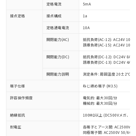
対応済み：EU RoHS指令（10物質）の
定格電流
5mA
非含有に対応した製品が提供可能な商品で
す。
接点定格
接点構成
1a
対応予定：EU RoHS指令（10物質）の非含
ご利用条件
有に対応した製品に切り替える予定のある
定格通電電流
10A
商品です。
対応予定なし：EU RoHS指令（10物質）の
開閉能力(AC)
抵抗負荷(AC-12): AC24V 10A/A
以下の条件をお読みいただき、同意のうえ
誘導負荷(AC-15): AC24V 10A/AC
非含有に非対応の商品で、対応品を出す予
ご利用ください。
定はありません。
開閉能力(DC)
抵抗負荷(DC-12): DC24V 8A/DC
調査・確認中：EU RoHS指令（10物質）の
本サービスは、当社制御機器事業取扱
誘導負荷(DC-13): DC24V 4A/DC
※1 中国RoHS○×表
非含有の対応状況を調査中または確認中の
商品の当社在庫状況および標準価格
商品です。
(税抜)を提供させていただくもので
開閉能力説明
測定条件: 周囲温度 20±2℃、
「○」：最大均質材料含有率が中国RoHSの
非該当品：ライセンス料など無形物で、有
す。
基準値以下であることを示します。
害物質有無と関係のない商品です。
端子仕様
ねじ締め端子 (M3.5)
当社制御機器事業取扱商品の中には、
「×」：最大均質材料含有率が中国RoHSの
仕入先様の事情により、非含有部品として
本サービスの対象外となる商品もある
基準値を超えていることを示します。
いたものが、含有品と判明した場合などや
当社は、これら貴社製品のうち、外国
許容操作頻度
電気的: 最大30回/分
ことをご了承ください。
「－」：未確認です。当社販売部門へお問
むを得ず変更することがあります。
機械的: 最大30回/分
為替および外国貿易法に定める商品
在庫状況および標準価格照会結果は、
い合わせください。
（以下｢規制貨物等」という）を輸出
記載している更新日時点での社内デー
絶縁抵抗
100MΩ以上 (DC500Vメガ、
*EU RoHS指令（10物質）：
または国外への提供する場合は、日本
記
タに基づき作成されるものであり、閲
説明
鉛(Pb) 1000ppm以下、 水銀(Hg) 1000ppm以下、 カド
*中国RoHS10物質の基準値 (GB/T26572)：
国政府の輸出許可(または役務取引許
号
覧された時点での実際の在庫および標
ミウム(Cd) 100ppm以下、
Pb(鉛) :1000ppm、 Hg(水銀) : 1000ppm、 Cd(カドミウ
耐電圧
各端子とアース間: AC2500V 50/
可)を取得するなどの必要な手続きを
六価クロム(Cr(Ⅵ)) 1000ppm以下、ポリ臭化ビフェニル
ム) : 100ppm、
準価格とは異なる場合があることをご
同極端子間: AC2500V 50/60
類(PBB) 1000ppm以下、ポリ臭化ジフェニルエーテル類
Cr(Ⅵ)(六価クロム) : 1000ppm、 PBBs(ポリ臭化ビフェ