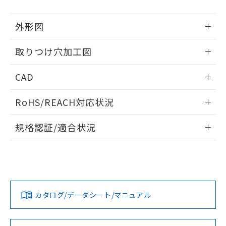
51物質の非含有証明書（当社基準）
の共同利用に関して"
の「1.共同利
※本証明書は発行日時点で非含有を証明す
用者の範囲」に記載されている法人を
外形図
るもので、過去に遡って非含有を証明する
指します。
ものではありません。
情報更新：2026/05/21
また、RoHS指令のフタル酸エステル類４
取りつけ穴加工図
物質の対応では、対応完了までの期間は出
情報更新：2026/05/21
荷製品に未対応品が混在することから備考
CAD
欄に対応日を記載しておりました。
既に当社にて対応品への在庫切替を完了
ログイン/会員登録いただくと、CADデータをダウンロー
RoHS/REACH対応状況
していることから、特段のことがない限
ドすることができます。
り、2022年1月12日より割愛しておりま
情報更新：2026/7/29
す。
規格認証/適合状況
ログイン/会員登録
EU RoHS
注意事項・凡例
UL認証
CSA認証
CEマーキング
Yes
Yes
Yes
対応状況
対応予定月
※1
※2
ダウンロードデータをご利用いただく前に、以下を必ずお読
みください。
カタログ/データシート/マニュアル
対応済み
ソフトウェアの使用条件
LR型式承認
DNV型式承認
BV型式承認
KR型式承
（イギリス
（ノルウェー
（フランス
（韓国