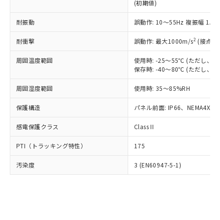
とります。
了承ください。
(初期値)
(PBDE) 1000ppm以下、フタル酸ビス(2-エチルヘキシ
○
一定数以上の在庫あり
ニル類) : 1000ppm、 PBDEs(ポリ臭化ジフェニルエーテ
当社は規制貨物を破棄する場合は、完
ル) (DEHP)(別名：DOP) 1000ppm以下、フタル酸ブチ
正式な納期状況および標準価格はお客
ル類) : 1000ppm、
ルベンジル（BBP） 1000ppm以下、フタル酸ジブチル
全に破砕するなど、違法に輸出されな
DBP(フタル酸ジブチル) : 1000ppm、 DIBP(フタル酸ジ
耐振動
誤動作: 10～55Hz 複振幅 1.
様のお取引先、またはお客様担当のオ
（DBP） 1000ppm以下、フタル酸ジイソブチル
イソブチル) : 1000ppm、 BBP(フタル酸ブチルベンジ
△
一定数には満たないが在庫あり
いよう必要な手段を講じます。
ムロン制御機器販売店・当社販売員に
(DIBP) 1000ppm以下
ル) : 1000ppm、
2
当社は貴社製品を、核兵器、ミサイ
耐衝撃
誤動作: 最大1000m/s
(接点開
但し、RoHS指令で産業用監視および制御機器に対する
DEHP(フタル酸ビス(2-エチルヘキシル)) : 1000ppm
ご相談ください。
適用除外項目は除く。
ル、化学兵器、生物兵器またはその他
－
在庫なし(最新の在庫状況につ
オムロン制御機器販売店や当社販売拠
フタル酸エステル類の４物質については閾値を超える意
周囲温度範囲
使用時: -25～55℃ (ただし
武器並びにこれらの製造装置等に一切
いては、お客様のお取引先、ま
図的な使用がないことを確認しています。
点は「
販売ネットワーク
」をご確認
保存時: -40～80℃ (ただし
※2 環境保護使用期限
使用いたしません。
たはお客様担当のオムロン制御
ください。
当社は、貴社製品を第三者に販売する
機器販売店・当社販売員にご確
在庫状況および標準価格結果を当社の
周囲湿度範囲
使用時: 35～85%RH
※2 対応予定月
「ｅ」：有害物質（10物質）のすべてが基
場合は、上記1、2および3の内容を当
認ください)
事前の承諾なく第三者に漏洩または開
準値以下であることを示します。
該第三者に通知します。また当社は、
示しないようお願いします。
保護構造
パネル前面: IP66、NEMA4X, N
部品在庫の切り替え状況などにより、予定
「10」：通常の使用状況下において有害物
販売先および販売に係わる関係者が違
マイパーツ機能（部品リスト作成サー
空
受注生産機種、また在庫状況の
月が前後することがあります。
質が外部に漏えいし、環境に深刻な影響を
法に輸出するおそれがある場合は、取
ビス）をご利用いただくには、I-Web
感電保護クラス
Class II
白
情報を公開していない機種
及ぼさない年数を意味します。
り引きをいたしません。
メンバーズにご登録されている必要が
「－」：未確認です。当社販売部門へお問
PTI（トラッキング特性）
175
あります。
い合わせください。
お客様が当ウェブサイト上で当社にご
※3 非含有証明書ダウンロード
汚染度
3 (EN60947-5-1)
登録された部品リストについて、当社
および当社の共同利用者が、当社の製
下記の非含有証明書をダウンロードするこ
品・サービスに関するお客様との取
とができます。
合意する
キャンセル
引・商談に必要な範囲で利用すること
をご了承ください。
EU RoHS指令（10物質）の非含有証明書
※当社の共同利用者とは、
"個人情報