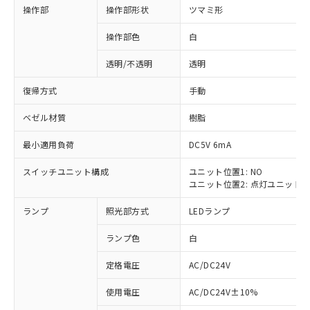
操作部
操作部形状
ツマミ形
操作部色
白
透明/不透明
透明
復帰方式
手動
ベゼル材質
樹脂
最小適用負荷
DC5V 6mA
スイッチユニット構成
ユニット位置1: NO
ユニット位置2: 点灯ユニット
ランプ
照光部方式
LEDランプ
ランプ色
白
定格電圧
AC/DC24V
※1 対応状況
使用電圧
AC/DC24V±10%