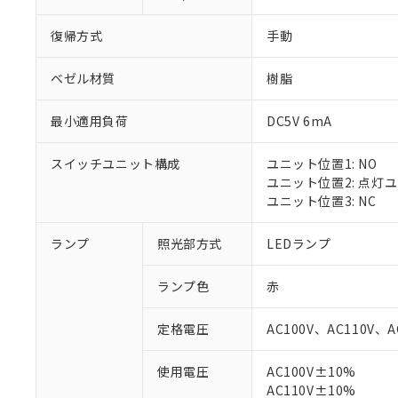
復帰方式
手動
ベゼル材質
樹脂
最小適用負荷
DC5V 6mA
スイッチユニット構成
ユニット位置1: NO
ユニット位置2: 点灯
ユニット位置3: NC
ランプ
照光部方式
LEDランプ
ランプ色
赤
定格電圧
AC100V、AC110V、A
使用電圧
AC100V±10%
※1 対応状況
AC110V±10%