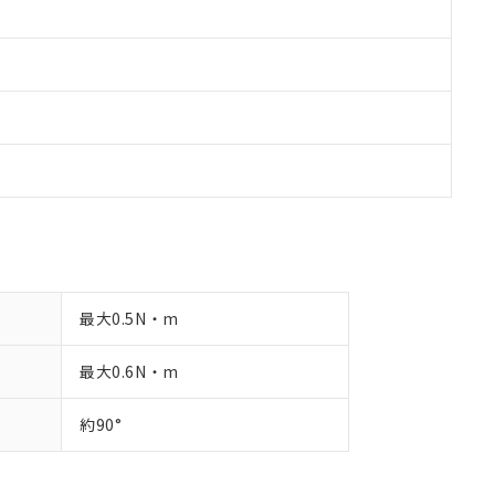
最大0.5N・m
最大0.6N・m
約90°