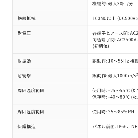
ている必要が
味します。
機械的: 最大30回/分
空
受注生産
お客様が当ウ
※3 非含有証明
「－」：未確認で
白
が、当社の製
絶縁抵抗
100MΩ以上 (DC5
さい。
下記の非含有証明
※当社の共同
いる法人を指
耐電圧
各端子とアース間: AC250
EU RoHS指令（
同極端子間: AC2500V
51物質の非含有証
(初期値)
※本証明書は発行
また、RoHS指
混在することから
耐振動
誤動作: 10～55Hz 複
既に当社にて対応
り割愛しておりま
耐衝撃
誤動作: 最大1000m/s
周囲温度範囲
使用時: -25～55℃
保存時: -40～80℃
周囲湿度範囲
使用時: 35～85%RH
保護構造
パネル前面: IP66、NEM