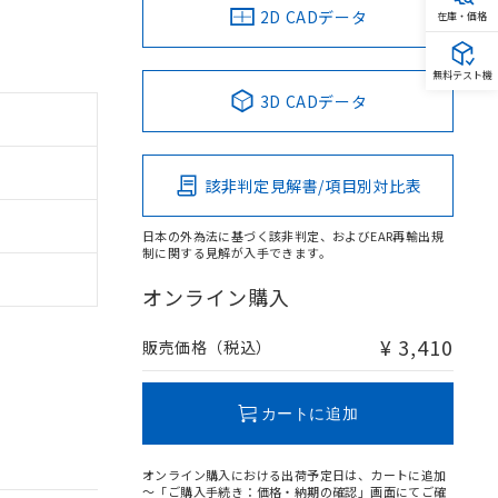
2D CADデータ
在庫・価格
無料テスト機
3D CADデータ
該非判定見解書/項目別対比表
日本の外為法に基づく該非判定、およびEAR再輸出規
制に関する見解が入手できます。
オンライン購入
¥ 3,410
販売価格（税込）
カートに追加
オンライン購入における出荷予定日は、カートに追加
～「ご購入手続き：価格・納期の確認」画面にてご確