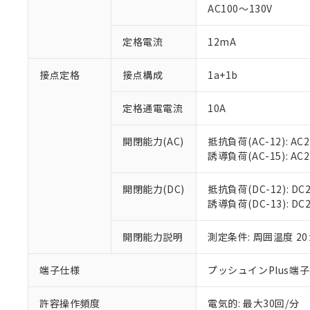
AC100～130V
対応済み：EU
対応予定：EU R
定格電流
12mA
対応予定なし：EU
調査・確認中：EU
ご利用条件
接点定格
接点構成
1a+1b
非該当品：ライセ
※1 中国RoHS
仕入先様の事情に
があります。
定格通電電流
10A
以下の条件をお読
「○」：最大均質
「×」：最大均質
本サービスは
当社は、これ
*EU RoHS指令（10物
開閉能力(AC)
抵抗負荷(AC-12): AC24
「－」：未確認で
鉛(Pb) 1000ppm以下、
くものです。
う）を輸出ま
誘導負荷(AC-15): AC24V
記
説明
六価クロム(Cr(Ⅵ)) 1
当社制御機器
などの必要な
フタル酸ビス(2-エチルヘ
号
*中国RoHS10物質の基準値 
ル（DBP） 1000ppm
在庫状況およ
当社は規制貨
Pb(鉛) :1000ppm、 Hg
開閉能力(DC)
抵抗負荷(DC-12): DC24
但し、RoHS指令で産
のであり、閲
ます。
Cr(Ⅵ)(六価クロム) : 
フタル酸エステル類の４
誘導負荷(DC-13): DC24
○
一定数以
DBP(フタル酸ジブチル) :
い。
当社は貴社製
DEHP(フタル酸ビス(2-エ
正式な納期状
置等に一切使
開閉能力説明
測定条件: 周囲温度 2
当社販売員に
※2 対応予定月
△
一定数に
当社は、貴社
オムロン制御
また当社は、
※2 環境保護使
在庫状況およ
部品在庫の切り替
たしません。
端子仕様
プッシュインPlus端
－
在庫なし
す。
「ｅ」：有害物質
機器販売
マイパーツ機
「10」：通常の
許容操作頻度
電気的: 最大30回/分