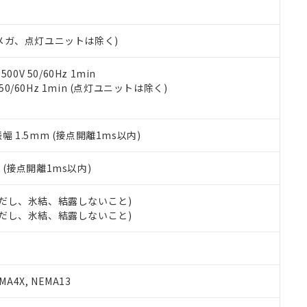
あります。
機種、また在庫状況の情報を公開していない機種
ェブサイト上で当社にご登録された部品リストについて、当社およ
書ダウンロード
す。当社販売部門へお問い合わせください。
品・サービスに関するお客様との取引・商談に必要な範囲で利用す
合意する
キャンセル
00Vメガ、点灯ユニットは除く)
書をダウンロードすることができます。
利用者とは、
"個人情報の共同利用に関して"
の「1.共同利用者の
します。
0V 50/60Hz 1min
10物質）の非含有証明書
 50/60Hz 1min (点灯ユニットは除く)
明書（当社基準）
日時点で非含有を証明するもので、過去に遡って非含有を証明するも
令のフタル酸エステル類４物質の対応では、対応完了までの期間は出
備考欄に対応日を記載しておりました。
振幅 1.5mm (接点開離1ms以内)
品への在庫切替を完了していることから、特段のことがない限り、20
す。
2
(接点開離1ms以内)
 (ただし、氷結、結露しないこと)
 (ただし、氷結、結露しないこと)
A4X, NEMA13