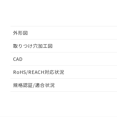
外形図
取りつけ穴加工図
CAD
ログイン/会員登録いただくと、CADデータをダウンロ
RoHS/REACH対応状況
規格認証/適合状況
EU RoHS
注意事項・凡例
A22NW-2BM-TRA-P102-RDについての規格認証/
営業員または販売店にお問い合わせください。
ダウンロードデータをご利用いただく前に、以下を必ずお読
対応状況
対応予定月
※1
※2
ソフトウェアの使用条件