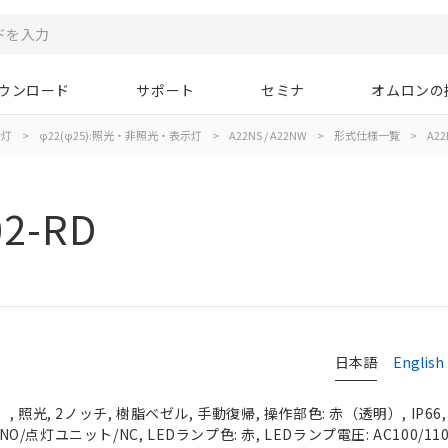
ウンロード
サポート
セミナ
オムロンの
示灯
>
φ22(φ25):照光・非照光・表示灯
>
A22NS / A22NW
>
形式仕様一覧
>
A22
02-RD
日本語
English
 照光, 2ノッチ, 樹脂ベゼル, 手動復帰, 操作部色: 赤（透明）, IP66
NO/点灯ユニット/NC, LEDランプ色: 赤, LEDランプ電圧: AC100/110