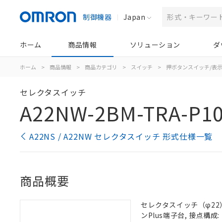
制御機器
Japan
ホーム
商品情報
ソリューション
ダ
ホーム
>
商品情報
>
商品カテゴリ
>
スイッチ
>
押ボタンスイッチ/表
セレクタスイッチ
A22NW-2BM-TRA-P1
A22NS / A22NW セレクタスイッチ 形式仕様一覧
商品概要
セレクタスイッチ（φ22）,
ンPlus端子台, 接点構成: 