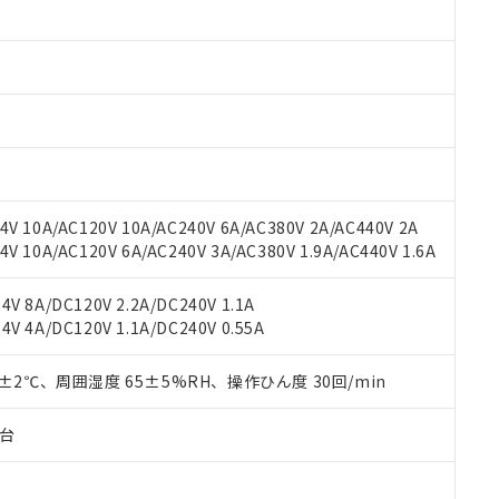
 RoHS指令（10物質）の非含有に対応した製品が提供可能な商品です
oHS指令（10物質）の非含有に対応した製品に切り替える予定のある
 RoHS指令（10物質）の非含有に非対応の商品で、対応品を出す予
 RoHS指令（10物質）の非含有の対応状況を調査中または確認中の
ンス料など無形物で、有害物質有無と関係のない商品です。
○×表
より、非含有部品としていたものが、含有品と判明した場合などやむ
みいただき、同意のうえご利用ください。
材料含有率が中国RoHSの基準値以下であることを示します。
材料含有率が中国RoHSの基準値を超えていることを示します。
、当社制御機器事業取扱商品の当社在庫状況および標準価格(税抜)
ら貴社製品のうち、外国為替および外国貿易法に定める商品（以下｢
質）：
V 10A/AC120V 10A/AC240V 6A/AC380V 2A/AC440V 2A
す。当社販売部門へお問い合わせください。
 水銀(Hg) 1000ppm以下、 カドミウム(Cd) 100ppm以下、
たは国外への提供する場合は、日本国政府の輸出許可(または役務取
 10A/AC120V 6A/AC240V 3A/AC380V 1.9A/AC440V 1.6A
000ppm以下、ポリ臭化ビフェニル類(PBB) 1000ppm以下、ポリ臭化ジフェニルエーテル類(P
事業取扱商品の中には、本サービスの対象外となる商品もあること
手続きをとります。
キシル) (DEHP)(別名：DOP) 1000ppm以下、フタル酸ブチルベンジル（BBP） 100
(GB/T26572)：
以下、フタル酸ジイソブチル (DIBP) 1000ppm以下
び標準価格照会結果は、記載している更新日時点での社内データに
物を破棄する場合は、完全に破砕するなど、違法に輸出されないよ
(水銀) : 1000ppm、 Cd(カドミウム) : 100ppm、
V 8A/DC120V 2.2A/DC240V 1.1A
業用監視および制御機器に対する適用除外項目は除く。
覧された時点での実際の在庫および標準価格とは異なる場合がある
1000ppm、 PBBs(ポリ臭化ビフェニル類) : 1000ppm、 PBDEs(ポリ臭化ジフェニルエーテル類
物質については閾値を超える意図的な使用がないことを確認しています。
V 4A/DC120V 1.1A/DC240V 0.55A
上の在庫あり
 1000ppm、 DIBP(フタル酸ジイソブチル) : 1000ppm、 BBP(フタル酸ブチルベンジル) :
品を、核兵器、ミサイル、化学兵器、生物兵器またはその他武器並
チルヘキシル)) : 1000ppm
況および標準価格はお客様のお取引先、またはお客様担当のオムロ
用いたしません。
0±2℃、周囲湿度 65±5%RH、操作ひん度 30回/min
ご相談ください。
は満たないが在庫あり
製品を第三者に販売する場合は、上記1、2および3の内容を当該第
機器販売店や当社販売拠点は「
販売ネットワーク
」をご確認くだ
販売先および販売に係わる関係者が違法に輸出するおそれがある場
用期限
び標準価格結果を当社の事前の承諾なく第三者に漏洩または開示し
え状況などにより、予定月が前後することがあります。
子台
(最新の在庫状況については、お客様のお取引先、またはお客様担当
（10物質）のすべてが基準値以下であることを示します。
店・当社販売員にご確認ください)
能（部品リスト作成サービス）をご利用いただくには、I-Webメン
使用状況下において有害物質が外部に漏えいし、環境に深刻な影響を