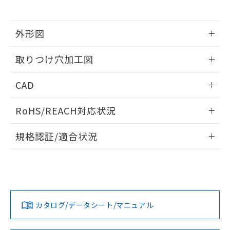
※当社の共同利用者とは、
"個人情報
51物質の非含有証明書（当社基準）
の共同利用に関して"
の「1.共同利
※本証明書は発行日時点で非含有を証明す
用者の範囲」に記載されている法人を
るもので、過去に遡って非含有を証明する
外形図
指します。
ものではありません。
情報更新：2026/05/21
また、RoHS指令のフタル酸エステル類４
取りつけ穴加工図
物質の対応では、対応完了までの期間は出
荷製品に未対応品が混在することから備考
情報更新：2026/05/21
CAD
欄に対応日を記載しておりました。
既に当社にて対応品への在庫切替を完了
ログイン/会員登録いただくと、CADデータをダウンロー
していることから、特段のことがない限
RoHS/REACH対応状況
ドすることができます。
り、2022年1月12日より割愛しておりま
す。
情報更新：2026/7/29
規格認証/適合状況
ログイン/会員登録
EU RoHS
注意事項・凡例
A22NW-2BM-TRA-P100-REについての規格認証/適合状況に
ついては、「カスタマーサポートセンタ お客様相談室」また
は貴社担当オムロン営業員または販売店にお問い合わせくだ
対応状況
対応予定月
※1
※2
さい。
ダウンロードデータをご利用いただく前に、以下を必ずお読
みください。
カタログ/データシート/マニュアル
対応済み
ソフトウェアの使用条件
お問い合わせ