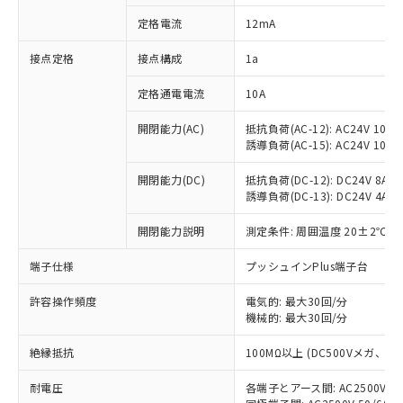
対応済み：EU RoHS指令（10物質）の
定格電流
12mA
非含有に対応した製品が提供可能な商品で
す。
接点定格
接点構成
1a
対応予定：EU RoHS指令（10物質）の非含
ご利用条件
有に対応した製品に切り替える予定のある
定格通電電流
10A
商品です。
対応予定なし：EU RoHS指令（10物質）の
開閉能力(AC)
抵抗負荷(AC-12): AC24V 10A/A
以下の条件をお読みいただき、同意のうえ
非含有に非対応の商品で、対応品を出す予
誘導負荷(AC-15): AC24V 10A/AC
ご利用ください。
定はありません。
調査・確認中：EU RoHS指令（10物質）の
開閉能力(DC)
抵抗負荷(DC-12): DC24V 8A/DC
本サービスは、当社制御機器事業取扱
※1 中国RoHS○×表
誘導負荷(DC-13): DC24V 4A/DC
非含有の対応状況を調査中または確認中の
商品の当社在庫状況および標準価格
商品です。
(税抜)を提供させていただくもので
開閉能力説明
測定条件: 周囲温度 20±2℃、
「○」：最大均質材料含有率が中国RoHSの
非該当品：ライセンス料など無形物で、有
す。
基準値以下であることを示します。
害物質有無と関係のない商品です。
当社制御機器事業取扱商品の中には、
端子仕様
プッシュインPlus端子台
「×」：最大均質材料含有率が中国RoHSの
仕入先様の事情により、非含有部品として
本サービスの対象外となる商品もある
基準値を超えていることを示します。
いたものが、含有品と判明した場合などや
当社は、これら貴社製品のうち、外国
ことをご了承ください。
許容操作頻度
電気的: 最大30回/分
「－」：未確認です。当社販売部門へお問
むを得ず変更することがあります。
為替および外国貿易法に定める商品
機械的: 最大30回/分
在庫状況および標準価格照会結果は、
い合わせください。
（以下｢規制貨物等」という）を輸出
記載している更新日時点での社内デー
*EU RoHS指令（10物質）：
または国外への提供する場合は、日本
絶縁抵抗
100MΩ以上 (DC500Vメガ、
記
タに基づき作成されるものであり、閲
説明
鉛(Pb) 1000ppm以下、 水銀(Hg) 1000ppm以下、 カド
*中国RoHS10物質の基準値 (GB/T26572)：
国政府の輸出許可(または役務取引許
号
覧された時点での実際の在庫および標
ミウム(Cd) 100ppm以下、
Pb(鉛) :1000ppm、 Hg(水銀) : 1000ppm、 Cd(カドミウ
耐電圧
各端子とアース間: AC2500V 50/
可)を取得するなどの必要な手続きを
六価クロム(Cr(Ⅵ)) 1000ppm以下、ポリ臭化ビフェニル
ム) : 100ppm、
準価格とは異なる場合があることをご