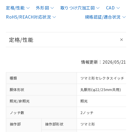
定格/性能
外形図
取りつけ穴加工図
CAD
RoHS/REACH対応状況
規格認証/適合状況
定格/性能
情報更新：2026/05/21
種類
ツマミ形セレクタスイッチ
胴体形状
丸胴形(φ22/25mm共用)
照光/非照光
照光
ノッチ数
2ノッチ
操作部
操作部形状
ツマミ形