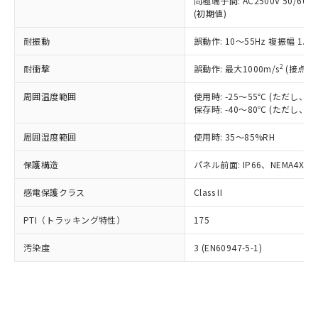
類(PBB) 1000ppm以下、ポリ臭化ジフェニルエーテル類
同極端子間: AC2500V 50/60
Cr(Ⅵ)(六価クロム) : 1000ppm、 PBBs(ポリ臭化ビフェ
とります。
了承ください。
(PBDE) 1000ppm以下、フタル酸ビス(2-エチルヘキシ
○
一定数以上の在庫あり
ニル類) : 1000ppm、 PBDEs(ポリ臭化ジフェニルエーテ
(初期値)
当社は規制貨物を破棄する場合は、完
ル) (DEHP)(別名：DOP) 1000ppm以下、フタル酸ブチ
正式な納期状況および標準価格はお客
ル類) : 1000ppm、
ルベンジル（BBP） 1000ppm以下、フタル酸ジブチル
全に破砕するなど、違法に輸出されな
DBP(フタル酸ジブチル) : 1000ppm、 DIBP(フタル酸ジ
様のお取引先、またはお客様担当のオ
耐振動
誤動作: 10～55Hz 複振幅 1.
（DBP） 1000ppm以下、フタル酸ジイソブチル
イソブチル) : 1000ppm、 BBP(フタル酸ブチルベンジ
△
一定数には満たないが在庫あり
いよう必要な手段を講じます。
ムロン制御機器販売店・当社販売員に
(DIBP) 1000ppm以下
ル) : 1000ppm、
当社は貴社製品を、核兵器、ミサイ
但し、RoHS指令で産業用監視および制御機器に対する
DEHP(フタル酸ビス(2-エチルヘキシル)) : 1000ppm
ご相談ください。
2
耐衝撃
誤動作: 最大1000m/s
(接点開
適用除外項目は除く。
ル、化学兵器、生物兵器またはその他
－
在庫なし(最新の在庫状況につ
オムロン制御機器販売店や当社販売拠
フタル酸エステル類の４物質については閾値を超える意
武器並びにこれらの製造装置等に一切
いては、お客様のお取引先、ま
周囲温度範囲
図的な使用がないことを確認しています。
使用時: -25～55℃ (ただし
点は「
販売ネットワーク
」をご確認
※2 環境保護使用期限
使用いたしません。
保存時: -40～80℃ (ただし
たはお客様担当のオムロン制御
ください。
当社は、貴社製品を第三者に販売する
機器販売店・当社販売員にご確
在庫状況および標準価格結果を当社の
※2 対応予定月
「ｅ」：有害物質（10物質）のすべてが基
周囲湿度範囲
使用時: 35～85%RH
場合は、上記1、2および3の内容を当
認ください)
事前の承諾なく第三者に漏洩または開
準値以下であることを示します。
該第三者に通知します。また当社は、
示しないようお願いします。
保護構造
パネル前面: IP66、NEMA4X, N
部品在庫の切り替え状況などにより、予定
「10」：通常の使用状況下において有害物
販売先および販売に係わる関係者が違
マイパーツ機能（部品リスト作成サー
空
受注生産機種、また在庫状況の
月が前後することがあります。
質が外部に漏えいし、環境に深刻な影響を
法に輸出するおそれがある場合は、取
ビス）をご利用いただくには、I-Web
白
情報を公開していない機種
感電保護クラス
Class II
及ぼさない年数を意味します。
り引きをいたしません。
メンバーズにご登録されている必要が
「－」：未確認です。当社販売部門へお問
あります。
PTI（トラッキング特性）
175
い合わせください。
お客様が当ウェブサイト上で当社にご
※3 非含有証明書ダウンロード
登録された部品リストについて、当社
汚染度
3 (EN60947-5-1)
および当社の共同利用者が、当社の製
下記の非含有証明書をダウンロードするこ
品・サービスに関するお客様との取
とができます。
合意する
キャンセル
引・商談に必要な範囲で利用すること
をご了承ください。
EU RoHS指令（10物質）の非含有証明書