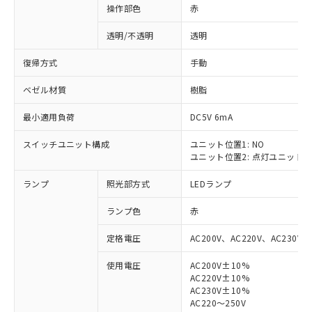
操作部色
赤
透明/不透明
透明
復帰方式
手動
ベゼル材質
樹脂
最小適用負荷
DC5V 6mA
スイッチユニット構成
ユニット位置1: NO
ユニット位置2: 点灯ユニット
ランプ
照光部方式
LEDランプ
ランプ色
赤
定格電圧
AC200V、AC220V、AC230V、
使用電圧
AC200V±10%
AC220V±10%
※1 対応状況
AC230V±10%
AC220～250V