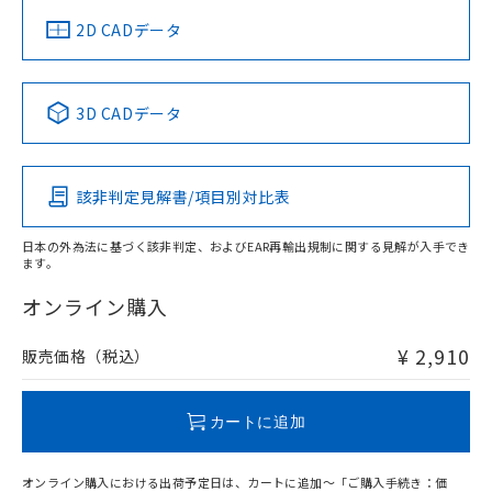
中国 RoHS
注意事項・凡例
2D CADデータ
中国 RoHS表
※1 ※2
3D CADデータ
Pb
Hg
Cd
Cr(VI)
該非判定見解書/項目別対比表
O
O
O
O
日本の外為法に基づく該非判定、およびEAR再輸出規制に関する見解が入手でき
ます。
"対応済み"や非含有の記載がされた商品であっても、流通
在庫等で未対応品が混在する可能性があります。
オンライン購入
非含有品が必要な際は、弊社営業部門もしくは販売店へお
問い合わせください。
¥ 2,910
販売価格（税込）
この製品のRoHS/REACH対応状況ページへ
カートに追加
オンライン購入における出荷予定日は、カートに追加～「ご購入手続き：価