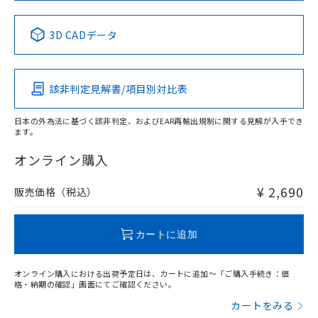
中国 RoHS表
※1 ※2
3D CADデータ
Pb
Hg
Cd
Cr(VI)
該非判定見解書/項目別対比表
X
O
O
O
日本の外為法に基づく該非判定、およびEAR再輸出規制に関する見解が入手でき
ます。
"対応済み"や非含有の記載がされた商品であっても、流通
在庫等で未対応品が混在する可能性があります。
オンライン購入
非含有品が必要な際は、弊社営業部門もしくは販売店へお
問い合わせください。
¥ 2,690
販売価格（税込）
この製品のRoHS/REACH対応状況ページへ
カートに追加
オンライン購入における出荷予定日は、カートに追加～「ご購入手続き：価
格・納期の確認」画面にてご確認ください。
カートをみる