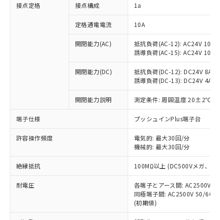
非含有に対応した製品が提供可能な商品で
接点定格
接点構成
1a
す。
対応予定：EU RoHS指令（10物質）の非含
定格通電電流
10A
ご利用条件
有に対応した製品に切り替える予定のある
商品です。
開閉能力(AC)
抵抗負荷(AC-12): AC24V 10A/A
誘導負荷(AC-15): AC24V 10A/AC
対応予定なし：EU RoHS指令（10物質）の
以下の条件をお読みいただき、同意のうえ
非含有に非対応の商品で、対応品を出す予
ご利用ください。
開閉能力(DC)
抵抗負荷(DC-12): DC24V 8A/DC
定はありません。
誘導負荷(DC-13): DC24V 4A/DC
調査・確認中：EU RoHS指令（10物質）の
本サービスは、当社制御機器事業取扱
※1 中国RoHS○×表
非含有の対応状況を調査中または確認中の
商品の当社在庫状況および標準価格
開閉能力説明
測定条件: 周囲温度 20±2℃、
商品です。
(税抜)を提供させていただくもので
「○」：最大均質材料含有率が中国RoHSの
非該当品：ライセンス料など無形物で、有
端子仕様
プッシュインPlus端子台
す。
基準値以下であることを示します。
害物質有無と関係のない商品です。
当社制御機器事業取扱商品の中には、
「×」：最大均質材料含有率が中国RoHSの
仕入先様の事情により、非含有部品として
許容操作頻度
電気的: 最大30回/分
本サービスの対象外となる商品もある
基準値を超えていることを示します。
いたものが、含有品と判明した場合などや
機械的: 最大30回/分
当社は、これら貴社製品のうち、外国
ことをご了承ください。
「－」：未確認です。当社販売部門へお問
むを得ず変更することがあります。
為替および外国貿易法に定める商品
在庫状況および標準価格照会結果は、
い合わせください。
絶縁抵抗
100MΩ以上 (DC500Vメガ、
（以下｢規制貨物等」という）を輸出
記載している更新日時点での社内デー
*EU RoHS指令（10物質）：
または国外への提供する場合は、日本
記
タに基づき作成されるものであり、閲
説明
耐電圧
鉛(Pb) 1000ppm以下、 水銀(Hg) 1000ppm以下、 カド
各端子とアース間: AC2500V 50/
*中国RoHS10物質の基準値 (GB/T26572)：
国政府の輸出許可(または役務取引許
号
覧された時点での実際の在庫および標
ミウム(Cd) 100ppm以下、
Pb(鉛) :1000ppm、 Hg(水銀) : 1000ppm、 Cd(カドミウ
同極端子間: AC2500V 50/60
可)を取得するなどの必要な手続きを
六価クロム(Cr(Ⅵ)) 1000ppm以下、ポリ臭化ビフェニル
ム) : 100ppm、
準価格とは異なる場合があることをご
(初期値)
類(PBB) 1000ppm以下、ポリ臭化ジフェニルエーテル類
Cr(Ⅵ)(六価クロム) : 1000ppm、 PBBs(ポリ臭化ビフェ
とります。
了承ください。
(PBDE) 1000ppm以下、フタル酸ビス(2-エチルヘキシ
○
一定数以上の在庫あり
ニル類) : 1000ppm、 PBDEs(ポリ臭化ジフェニルエーテ