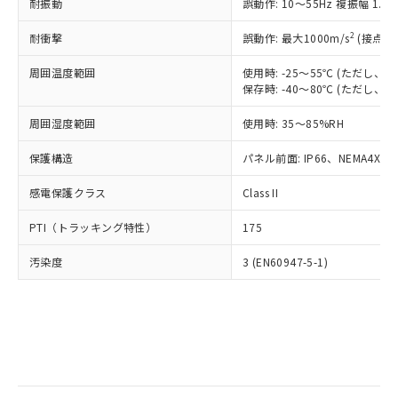
当社は規制貨物を破棄する場合は、完
耐振動
ル) (DEHP)(別名：DOP) 1000ppm以下、フタル酸ブチ
誤動作: 10～55Hz 複振幅 1.
正式な納期状況および標準価格はお客
ル類) : 1000ppm、
ルベンジル（BBP） 1000ppm以下、フタル酸ジブチル
全に破砕するなど、違法に輸出されな
DBP(フタル酸ジブチル) : 1000ppm、 DIBP(フタル酸ジ
様のお取引先、またはお客様担当のオ
（DBP） 1000ppm以下、フタル酸ジイソブチル
イソブチル) : 1000ppm、 BBP(フタル酸ブチルベンジ
△
一定数には満たないが在庫あり
いよう必要な手段を講じます。
2
耐衝撃
誤動作: 最大1000m/s
(接点開
ムロン制御機器販売店・当社販売員に
(DIBP) 1000ppm以下
ル) : 1000ppm、
当社は貴社製品を、核兵器、ミサイ
但し、RoHS指令で産業用監視および制御機器に対する
DEHP(フタル酸ビス(2-エチルヘキシル)) : 1000ppm
ご相談ください。
適用除外項目は除く。
周囲温度範囲
使用時: -25～55℃ (ただし
ル、化学兵器、生物兵器またはその他
－
在庫なし(最新の在庫状況につ
オムロン制御機器販売店や当社販売拠
フタル酸エステル類の４物質については閾値を超える意
保存時: -40～80℃ (ただし
武器並びにこれらの製造装置等に一切
いては、お客様のお取引先、ま
図的な使用がないことを確認しています。
点は「
販売ネットワーク
」をご確認
※2 環境保護使用期限
使用いたしません。
たはお客様担当のオムロン制御
ください。
周囲湿度範囲
使用時: 35～85%RH
当社は、貴社製品を第三者に販売する
機器販売店・当社販売員にご確
在庫状況および標準価格結果を当社の
※2 対応予定月
「ｅ」：有害物質（10物質）のすべてが基
場合は、上記1、2および3の内容を当
認ください)
事前の承諾なく第三者に漏洩または開
保護構造
パネル前面: IP66、NEMA4X, N
準値以下であることを示します。
該第三者に通知します。また当社は、
示しないようお願いします。
部品在庫の切り替え状況などにより、予定
「10」：通常の使用状況下において有害物
販売先および販売に係わる関係者が違
マイパーツ機能（部品リスト作成サー
感電保護クラス
Class II
空
受注生産機種、また在庫状況の
月が前後することがあります。
質が外部に漏えいし、環境に深刻な影響を
法に輸出するおそれがある場合は、取
ビス）をご利用いただくには、I-Web
白
情報を公開していない機種
及ぼさない年数を意味します。
り引きをいたしません。
PTI（トラッキング特性）
175
メンバーズにご登録されている必要が
「－」：未確認です。当社販売部門へお問
あります。
い合わせください。
汚染度
3 (EN60947-5-1)
お客様が当ウェブサイト上で当社にご
※3 非含有証明書ダウンロード
登録された部品リストについて、当社
および当社の共同利用者が、当社の製
下記の非含有証明書をダウンロードするこ
品・サービスに関するお客様との取
とができます。
合意する
キャンセル
引・商談に必要な範囲で利用すること
をご了承ください。
EU RoHS指令（10物質）の非含有証明書
※当社の共同利用者とは、
"個人情報
51物質の非含有証明書（当社基準）