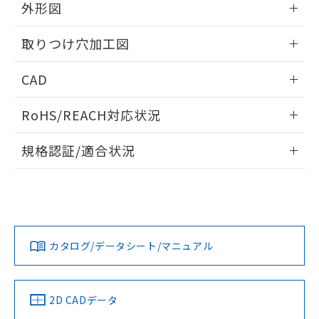
の共同利用に関して"
の「1.共同利
外形図
※本証明書は発行日時点で非含有を証明す
用者の範囲」に記載されている法人を
るもので、過去に遡って非含有を証明する
指します。
情報更新：2026/05/21
ものではありません。
取りつけ穴加工図
また、RoHS指令のフタル酸エステル類４
物質の対応では、対応完了までの期間は出
情報更新：2026/05/21
CAD
荷製品に未対応品が混在することから備考
欄に対応日を記載しておりました。
ログイン/会員登録いただくと、CADデータをダウンロー
RoHS/REACH対応状況
既に当社にて対応品への在庫切替を完了
ドすることができます。
していることから、特段のことがない限
情報更新：2026/7/29
り、2022年1月12日より割愛しておりま
規格認証/適合状況
す。
ログイン/会員登録
EU RoHS
注意事項・凡例
A22NW-2BM-TRA-P100-RCについての規格認証/適合状況に
ついては、「カスタマーサポートセンタ お客様相談室」また
は貴社担当オムロン営業員または販売店にお問い合わせくだ
対応状況
対応予定月
※1
※2
さい。
ダウンロードデータをご利用いただく前に、以下を必ずお読
みください。
カタログ/データシート/マニュアル
対応済み
ソフトウェアの使用条件
お問い合わせ
中国 RoHS
注意事項・凡例
2D CADデータ