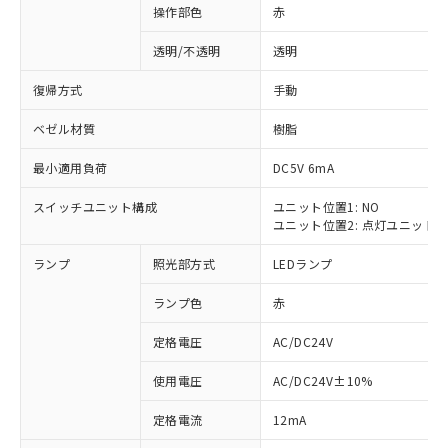
操作部色
赤
透明/不透明
透明
復帰方式
手動
ベゼル材質
樹脂
最小適用負荷
DC5V 6mA
スイッチユニット構成
ユニット位置1: NO
ユニット位置2: 点灯ユニット
ランプ
照光部方式
LEDランプ
ランプ色
赤
定格電圧
AC/DC24V
使用電圧
AC/DC24V±10%
※1 対応状況
定格電流
12mA
対応済み：EU RoHS指令（10物質）の