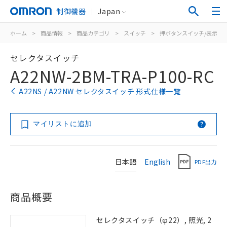
制御機器
Japan
ホーム
>
商品情報
>
商品カテゴリ
>
スイッチ
>
押ボタンスイッチ/表示灯
セレクタスイッチ
A22NW-2BM-TRA-P100-RC
A22NS / A22NW セレクタスイッチ 形式仕様一覧
マイリストに追加
日本語
English
PDF出力
商品概要
セレクタスイッチ（φ22）, 照光, 2