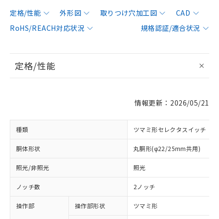
定格/性能
外形図
取りつけ穴加工図
CAD
RoHS/REACH対応状況
規格認証/適合状況
定格/性能
情報更新：2026/05/21
種類
ツマミ形セレクタスイッチ
胴体形状
丸胴形(φ22/25mm共用)
照光/非照光
照光
ノッチ数
2ノッチ
操作部
操作部形状
ツマミ形