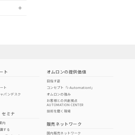
2026/7/29
ート
オムロンの提供価値
目指す姿
ポート
コンセプト「i-Automation!」
ジャパンデスク
オムロンの強み
お客様との共創拠点
AUTOMATION CENTER
DIBP
BBP
DEHP
環境保護
技術を磨く現場
・セミナ
状況ページへ
使用期限
検索ください
案内
販売ネットワーク
講する
O
O
O
e
国内販売ネットワーク