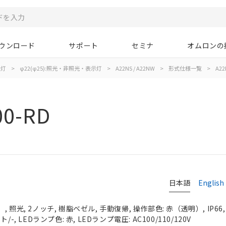
ウンロード
サポート
セミナ
オムロンの
示灯
>
φ22(φ25):照光・非照光・表示灯
>
A22NS / A22NW
>
形式仕様一覧
>
A22
00-RD
日本語
English
 照光, 2ノッチ, 樹脂ベゼル, 手動復帰, 操作部色: 赤（透明）, IP66
-, LEDランプ色: 赤, LEDランプ電圧: AC100/110/120V