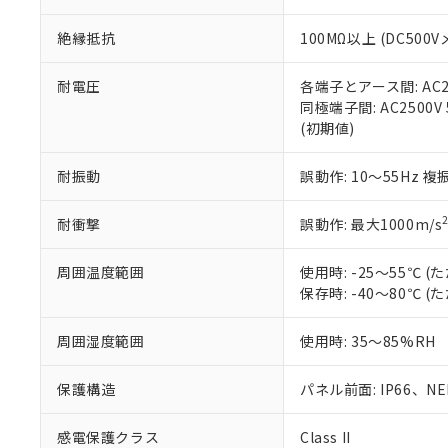
※本証明書は発行
また、RoHS指
絶縁抵抗
100MΩ以上 (DC5
混在することから
既に当社にて対応
り割愛しておりま
耐電圧
各端子とアース間: AC250
同極端子間: AC2500V
(初期値)
耐振動
誤動作: 10～55Hz 複
耐衝撃
誤動作: 最大1000m/s
周囲温度範囲
使用時: -25～55℃
保存時: -40～80℃
周囲湿度範囲
使用時: 35～85%RH
保護構造
パネル前面: IP66、NEM
感電保護クラス
Class II