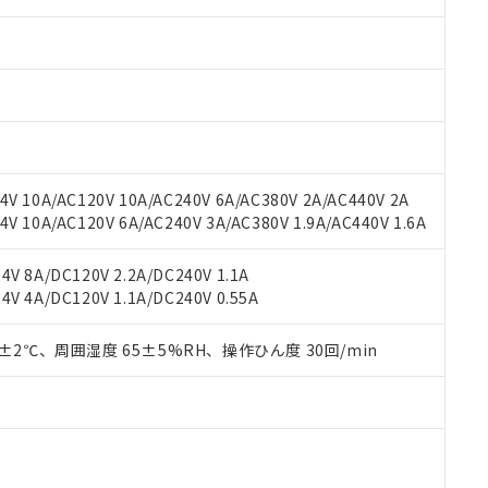
みいただき、同意のうえご利用ください。
材料含有率が中国RoHSの基準値以下であることを示します。
材料含有率が中国RoHSの基準値を超えていることを示します。
、当社制御機器事業取扱商品の当社在庫状況および標準価格(税抜)
ら貴社製品のうち、外国為替および外国貿易法に定める商品（以下｢
質）：
す。当社販売部門へお問い合わせください。
 水銀(Hg) 1000ppm以下、 カドミウム(Cd) 100ppm以下、
たは国外への提供する場合は、日本国政府の輸出許可(または役務取
000ppm以下、ポリ臭化ビフェニル類(PBB) 1000ppm以下、ポリ臭化ジフェニルエーテル類(P
事業取扱商品の中には、本サービスの対象外となる商品もあること
手続きをとります。
キシル) (DEHP)(別名：DOP) 1000ppm以下、フタル酸ブチルベンジル（BBP） 100
(GB/T26572)：
以下、フタル酸ジイソブチル (DIBP) 1000ppm以下
び標準価格照会結果は、記載している更新日時点での社内データに
物を破棄する場合は、完全に破砕するなど、違法に輸出されないよ
(水銀) : 1000ppm、 Cd(カドミウム) : 100ppm、
業用監視および制御機器に対する適用除外項目は除く。
覧された時点での実際の在庫および標準価格とは異なる場合がある
1000ppm、 PBBs(ポリ臭化ビフェニル類) : 1000ppm、 PBDEs(ポリ臭化ジフェニルエーテル類
物質については閾値を超える意図的な使用がないことを確認しています。
上の在庫あり
 1000ppm、 DIBP(フタル酸ジイソブチル) : 1000ppm、 BBP(フタル酸ブチルベンジル) :
品を、核兵器、ミサイル、化学兵器、生物兵器またはその他武器並
チルヘキシル)) : 1000ppm
況および標準価格はお客様のお取引先、またはお客様担当のオムロ
用いたしません。
V 10A/AC120V 10A/AC240V 6A/AC380V 2A/AC440V 2A
ご相談ください。
は満たないが在庫あり
製品を第三者に販売する場合は、上記1、2および3の内容を当該第
 10A/AC120V 6A/AC240V 3A/AC380V 1.9A/AC440V 1.6A
機器販売店や当社販売拠点は「
販売ネットワーク
」をご確認くだ
販売先および販売に係わる関係者が違法に輸出するおそれがある場
用期限
び標準価格結果を当社の事前の承諾なく第三者に漏洩または開示し
え状況などにより、予定月が前後することがあります。
(最新の在庫状況については、お客様のお取引先、またはお客様担当
V 8A/DC120V 2.2A/DC240V 1.1A
（10物質）のすべてが基準値以下であることを示します。
店・当社販売員にご確認ください)
V 4A/DC120V 1.1A/DC240V 0.55A
能（部品リスト作成サービス）をご利用いただくには、I-Webメン
使用状況下において有害物質が外部に漏えいし、環境に深刻な影響を
あります。
機種、また在庫状況の情報を公開していない機種
ェブサイト上で当社にご登録された部品リストについて、当社およ
0±2℃、周囲湿度 65±5%RH、操作ひん度 30回/min
書ダウンロード
す。当社販売部門へお問い合わせください。
品・サービスに関するお客様との取引・商談に必要な範囲で利用す
合意する
キャンセル
書をダウンロードすることができます。
利用者とは、
"個人情報の共同利用に関して"
の「1.共同利用者の
します。
10物質）の非含有証明書
明書（当社基準）