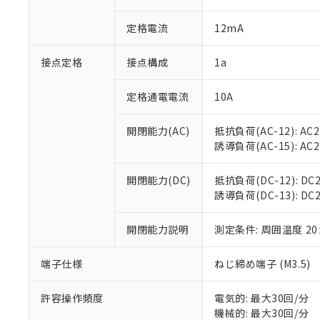
があります。
以下の条件をお読
「○」：最大均質
定格電流
12mA
「×」：最大均質
本サービスは
当社は、これ
*EU RoHS指令（10物
「－」：未確認で
鉛(Pb) 1000ppm以下、
くものです。
う）を輸出ま
記
説明
六価クロム(Cr(Ⅵ)) 1
接点定格
接点構成
1a
当社制御機器
などの必要な
フタル酸ビス(2-エチルヘ
号
*中国RoHS10物質の基準値 
ル（DBP） 1000ppm
在庫状況およ
当社は規制貨
Pb(鉛) :1000ppm、 Hg
但し、RoHS指令で産
のであり、閲
ます。
定格通電電流
10A
Cr(Ⅵ)(六価クロム) : 
フタル酸エステル類の４
○
一定数以
DBP(フタル酸ジブチル) :
い。
当社は貴社製
DEHP(フタル酸ビス(2-エ
正式な納期状
置等に一切使
開閉能力(AC)
抵抗負荷(AC-12): AC24
当社販売員に
※2 対応予定月
△
一定数に
当社は、貴社
誘導負荷(AC-15): AC24V
オムロン制御
また当社は、
※2 環境保護使
在庫状況およ
部品在庫の切り替
たしません。
－
在庫なし
開閉能力(DC)
抵抗負荷(DC-12): DC24
す。
「ｅ」：有害物質
機器販売
誘導負荷(DC-13): DC24
マイパーツ機
「10」：通常の
ている必要が
味します。
空
受注生産
お客様が当ウ
開閉能力説明
測定条件: 周囲温度 2
※3 非含有証明
「－」：未確認で
白
が、当社の製
さい。
下記の非含有証明
端子仕様
ねじ締め端子 (M3.5)
※当社の共同
いる法人を指
EU RoHS指令（
許容操作頻度
電気的: 最大30回/分
51物質の非含有証
機械的: 最大30回/分