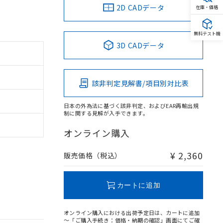
2D CADデータ
在庫・価格
無料テスト機
3D CADデータ
該非判定見解書/項目別対比表
日本の外為法に基づく該非判定、およびEAR再輸出規
制に関する見解が入手できます。
オンライン購入
¥ 2,360
販売価格（税込）
カートに追加
オンライン購入における出荷予定日は、カートに追加
～「ご購入手続き：価格・納期の確認」画面にてご確