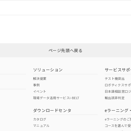
情報更新：
ログイン/会員登録
CCC認証
電波法
みください。
Yes
N/A
非含有証明書
※3
ページ先頭へ戻る
ダウンロードはこちら
型式承認
NK型式承認
ABS型式承認
韓国
（日本
（アメリカ
ソリューション
サービスサポ
舶規格）
船舶規格）
船舶規格）
解決提案
テスト機貸出
事例
ロボティクスサ
No
No
イベント
日本語相談窓口
現場データ活用サービスi-BELT
輸出該非判定
I)
PBBs
PBDEs
DBP
ダウンロードセンタ
eラーニング
この製品の規格認証/適合
その他の認証はこちらのページからご
カタログ
eラーニングのご
マニュアル
コースを選んで受
O
O
O