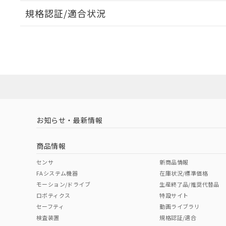
規格認証/適合状況
EU RoHS
注意事項・凡例
UL認証
CSA認証
CEマーキング
ダウンロードデータをご利用いただく前に、以下を必ずお読
Yes
Yes
Yes
対応状況
対応予定月
※1
※2
ソフトウェアの使用条件
対応済み
LR型式承認
DNV型式承認
BV型式承認
KR
（イギリス
（ノルウェー
（フランス
（
お知らせ・最新情報
中国 RoHS
注意事項・凡例
船舶規格）
船舶規格）
船舶規格）
船
商品情報
No
No
No
No
中国 RoHS表
※1 ※2
センサ
新商品情報
FAシステム機器
在庫状況/標準価格
Pb
Hg
Cd
Cr(V
モーション/ドライブ
生産終了品/推奨代替品
ロボティクス
特設サイト
セーフティ
動画ライブラリ
検査装置
規格認証/適合
O
O
O
O