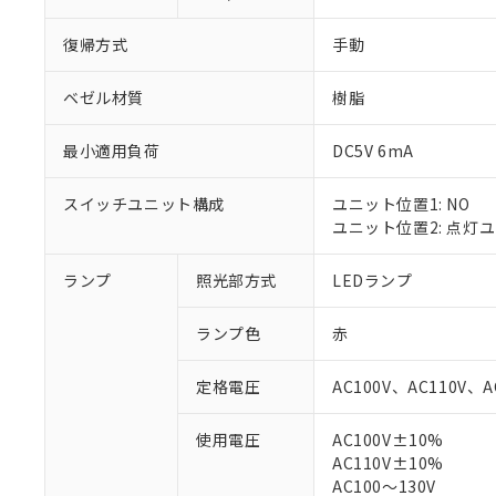
復帰方式
手動
ベゼル材質
樹脂
最小適用負荷
DC5V 6mA
スイッチユニット構成
ユニット位置1: NO
ユニット位置2: 点灯
ランプ
照光部方式
LEDランプ
※1 対応状況
ランプ色
赤
対応済み：EU
対応予定：EU R
定格電圧
AC100V、AC110V、A
対応予定なし：EU
調査・確認中：EU
ご利用条件
使用電圧
AC100V±10%
非該当品：ライセ
AC110V±10%
※1 中国RoHS
仕入先様の事情に
AC100～130V