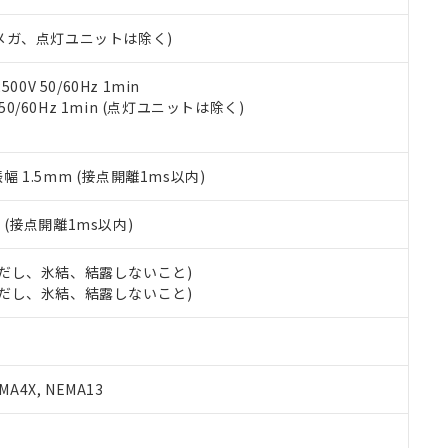
日時点で非含有を証明するもので、過去に遡って非含有を証明するも
令のフタル酸エステル類４物質の対応では、対応完了までの期間は出
00Vメガ、点灯ユニットは除く)
備考欄に対応日を記載しておりました。
品への在庫切替を完了していることから、特段のことがない限り、20
す。
0V 50/60Hz 1min
 50/60Hz 1min (点灯ユニットは除く)
振幅 1.5mm (接点開離1ms以内)
2
(接点開離1ms以内)
 (ただし、氷結、結露しないこと)
 (ただし、氷結、結露しないこと)
A4X, NEMA13