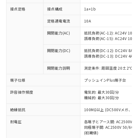
接点定格
接点構成
1a+1b
※1 対応状況
定格通電電流
10A
開閉能力(AC)
抵抗負荷(AC-12): AC24V 10A/A
対応済み：EU RoHS指令（10物質）の
誘導負荷(AC-15): AC24V 10A/AC
非含有に対応した製品が提供可能な商品で
す。
開閉能力(DC)
抵抗負荷(DC-12): DC24V 8A/DC
対応予定：EU RoHS指令（10物質）の非含
誘導負荷(DC-13): DC24V 4A/DC
ご利用条件
有に対応した製品に切り替える予定のある
商品です。
開閉能力説明
測定条件: 周囲温度 20±2℃、
対応予定なし：EU RoHS指令（10物質）の
以下の条件をお読みいただき、同意のうえ
非含有に非対応の商品で、対応品を出す予
端子仕様
プッシュインPlus端子台
ご利用ください。
定はありません。
許容操作頻度
電気的: 最大30回/分
調査・確認中：EU RoHS指令（10物質）の
本サービスは、当社制御機器事業取扱
機械的: 最大30回/分
※1 中国RoHS○×表
非含有の対応状況を調査中または確認中の
商品の当社在庫状況および標準価格
商品です。
(税抜)を提供させていただくもので
絶縁抵抗
100MΩ以上 (DC500Vメガ、
「○」：最大均質材料含有率が中国RoHSの
非該当品：ライセンス料など無形物で、有
す。
基準値以下であることを示します。
害物質有無と関係のない商品です。
耐電圧
当社制御機器事業取扱商品の中には、
各端子とアース間: AC2500V 50/
「×」：最大均質材料含有率が中国RoHSの
仕入先様の事情により、非含有部品として
同極端子間: AC2500V 50/60
本サービスの対象外となる商品もある
基準値を超えていることを示します。
いたものが、含有品と判明した場合などや
当社は、これら貴社製品のうち、外国
(初期値)
ことをご了承ください。
「－」：未確認です。当社販売部門へお問