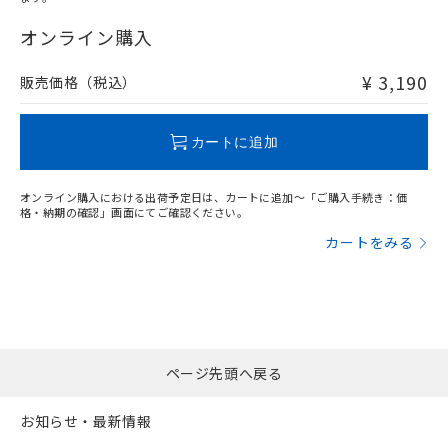
"対応済み"や非含有の記載がされた商品であっても、流通
在庫等で未対応品が混在する可能性があります。
オンライン購入
非含有品が必要な際は、弊社営業部門もしくは販売店へお
問い合わせください。
¥ 3,190
販売価格（税込）
この製品のRoHS/REACH対応状況ページへ
カートに追加
オンライン購入における出荷予定日は、カートに追加～「ご購入手続き：価
格・納期の確認」画面にてご確認ください。
カートをみる
ページ先頭へ戻る
お知らせ・最新情報