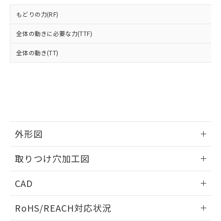
登録された部品リストについて、当社
および当社の共同利用者が、当社の製
もどりの力(RF)
下記の非含有証明書をダウンロードするこ
品・サービスに関するお客様との取
とができます。
合意する
キャンセル
引・商談に必要な範囲で利用すること
全体の動きに必要な力(TTF)
をご了承ください。
EU RoHS指令（10物質）の非含有証明書
全体の動き(TT)
※当社の共同利用者とは、
"個人情報
51物質の非含有証明書（当社基準）
の共同利用に関して"
の「1.共同利
※本証明書は発行日時点で非含有を証明す
用者の範囲」に記載されている法人を
るもので、過去に遡って非含有を証明する
指します。
ものではありません。
また、RoHS指令のフタル酸エステル類４
物質の対応では、対応完了までの期間は出
荷製品に未対応品が混在することから備考
外形図
欄に対応日を記載しておりました。
既に当社にて対応品への在庫切替を完了
情報更新：2026/05/21
していることから、特段のことがない限
取りつけ穴加工図
り、2022年1月12日より割愛しておりま
す。
情報更新：2026/05/21
CAD
ログイン/会員登録いただくと、CADデータをダウンロー
RoHS/REACH対応状況
ドすることができます。