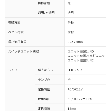
操作部色
橙
透明/不透明
透明
復帰方式
手動
ベゼル材質
樹脂
最小適用負荷
DC5V 6mA
スイッチユニット構成
ユニット位置1: NO
ユニット位置2: 点灯ユニット
ユニット位置3: NC
ランプ
照光部方式
LEDランプ
ランプ色
橙
定格電圧
AC/DC12V
使用電圧
AC/DC12V±10%
定格電流
12mA