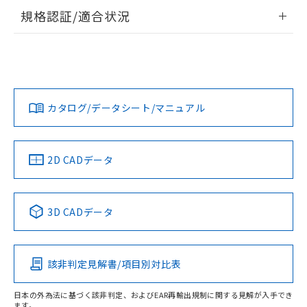
情報更新：2026/7/29
規格認証/適合状況
ログイン/会員登録
EU RoHS
注意事項・凡例
A22NW-2BM-TOA-P102-OBについての規格認証/適合状況に
ついては、「カスタマーサポートセンタ お客様相談室」また
は貴社担当オムロン営業員または販売店にお問い合わせくだ
対応状況
対応予定月
※1
※2
さい。
ダウンロードデータをご利用いただく前に、以下を必ずお読
みください。
カタログ/データシート/マニュアル
対応済み
ソフトウェアの使用条件
お問い合わせ
中国 RoHS
注意事項・凡例
2D CADデータ
中国 RoHS表
※1 ※2
3D CADデータ
Pb
Hg
Cd
Cr(VI)
該非判定見解書/項目別対比表
X
O
O
O
日本の外為法に基づく該非判定、およびEAR再輸出規制に関する見解が入手でき
ます。