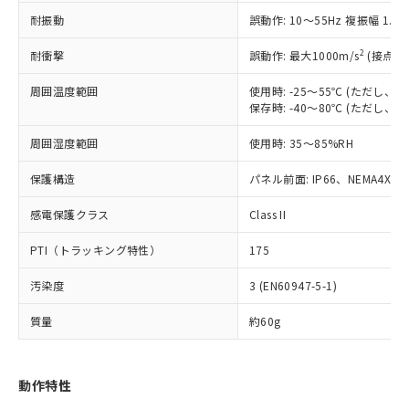
むを得ず変更することがあります。
為替および外国貿易法に定める商品
在庫状況および標準価格照会結果は、
い合わせください。
耐振動
誤動作: 10～55Hz 複振幅 1.
（以下｢規制貨物等」という）を輸出
記載している更新日時点での社内デー
*EU RoHS指令（10物質）：
または国外への提供する場合は、日本
記
タに基づき作成されるものであり、閲
説明
鉛(Pb) 1000ppm以下、 水銀(Hg) 1000ppm以下、 カド
2
耐衝撃
誤動作: 最大1000m/s
(接点開
*中国RoHS10物質の基準値 (GB/T26572)：
国政府の輸出許可(または役務取引許
号
覧された時点での実際の在庫および標
ミウム(Cd) 100ppm以下、
Pb(鉛) :1000ppm、 Hg(水銀) : 1000ppm、 Cd(カドミウ
可)を取得するなどの必要な手続きを
六価クロム(Cr(Ⅵ)) 1000ppm以下、ポリ臭化ビフェニル
ム) : 100ppm、
準価格とは異なる場合があることをご
周囲温度範囲
使用時: -25～55℃ (ただし
類(PBB) 1000ppm以下、ポリ臭化ジフェニルエーテル類
Cr(Ⅵ)(六価クロム) : 1000ppm、 PBBs(ポリ臭化ビフェ
とります。
了承ください。
保存時: -40～80℃ (ただし
(PBDE) 1000ppm以下、フタル酸ビス(2-エチルヘキシ
○
一定数以上の在庫あり
ニル類) : 1000ppm、 PBDEs(ポリ臭化ジフェニルエーテ
当社は規制貨物を破棄する場合は、完
ル) (DEHP)(別名：DOP) 1000ppm以下、フタル酸ブチ
正式な納期状況および標準価格はお客
ル類) : 1000ppm、
ルベンジル（BBP） 1000ppm以下、フタル酸ジブチル
全に破砕するなど、違法に輸出されな
DBP(フタル酸ジブチル) : 1000ppm、 DIBP(フタル酸ジ
周囲湿度範囲
様のお取引先、またはお客様担当のオ
使用時: 35～85%RH
（DBP） 1000ppm以下、フタル酸ジイソブチル
イソブチル) : 1000ppm、 BBP(フタル酸ブチルベンジ
△
一定数には満たないが在庫あり
いよう必要な手段を講じます。
ムロン制御機器販売店・当社販売員に
(DIBP) 1000ppm以下
ル) : 1000ppm、
当社は貴社製品を、核兵器、ミサイ
但し、RoHS指令で産業用監視および制御機器に対する
保護構造
パネル前面: IP66、NEMA4X, N
DEHP(フタル酸ビス(2-エチルヘキシル)) : 1000ppm
ご相談ください。
適用除外項目は除く。
ル、化学兵器、生物兵器またはその他
－
在庫なし(最新の在庫状況につ
オムロン制御機器販売店や当社販売拠
フタル酸エステル類の４物質については閾値を超える意
感電保護クラス
武器並びにこれらの製造装置等に一切
Class II
いては、お客様のお取引先、ま
図的な使用がないことを確認しています。
点は「
販売ネットワーク
」をご確認
※2 環境保護使用期限
使用いたしません。
たはお客様担当のオムロン制御
ください。
PTI（トラッキング特性）
175
当社は、貴社製品を第三者に販売する
機器販売店・当社販売員にご確
在庫状況および標準価格結果を当社の
※2 対応予定月
「ｅ」：有害物質（10物質）のすべてが基
場合は、上記1、2および3の内容を当
認ください)
事前の承諾なく第三者に漏洩または開
汚染度
3 (EN60947-5-1)
準値以下であることを示します。
該第三者に通知します。また当社は、
示しないようお願いします。
部品在庫の切り替え状況などにより、予定
「10」：通常の使用状況下において有害物
販売先および販売に係わる関係者が違
マイパーツ機能（部品リスト作成サー
空
受注生産機種、また在庫状況の
質量
約60g
月が前後することがあります。
質が外部に漏えいし、環境に深刻な影響を
法に輸出するおそれがある場合は、取
ビス）をご利用いただくには、I-Web
白
情報を公開していない機種
及ぼさない年数を意味します。
り引きをいたしません。
メンバーズにご登録されている必要が
「－」：未確認です。当社販売部門へお問
あります。
動作特性
い合わせください。
お客様が当ウェブサイト上で当社にご
※3 非含有証明書ダウンロード