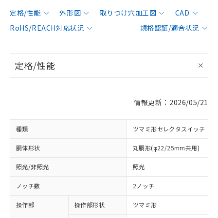
定格/性能
外形図
取りつけ穴加工図
CAD
RoHS/REACH対応状況
規格認証/適合状況
定格/性能
情報更新：2026/05/21
種類
ツマミ形セレクタスイッチ
胴体形状
丸胴形(φ22/25mm共用)
照光/非照光
照光
ノッチ数
2ノッチ
操作部
操作部形状
ツマミ形