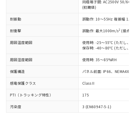
類(PBB) 1000ppm以下、ポリ臭化ジフェニルエーテル類
同極端子間: AC2500V 50/60
Cr(Ⅵ)(六価クロム) : 1000ppm、 PBBs(ポリ臭化ビフェ
とります。
了承ください。
(PBDE) 1000ppm以下、フタル酸ビス(2-エチルヘキシ
○
一定数以上の在庫あり
ニル類) : 1000ppm、 PBDEs(ポリ臭化ジフェニルエーテ
(初期値)
当社は規制貨物を破棄する場合は、完
ル) (DEHP)(別名：DOP) 1000ppm以下、フタル酸ブチ
正式な納期状況および標準価格はお客
ル類) : 1000ppm、
ルベンジル（BBP） 1000ppm以下、フタル酸ジブチル
全に破砕するなど、違法に輸出されな
DBP(フタル酸ジブチル) : 1000ppm、 DIBP(フタル酸ジ
様のお取引先、またはお客様担当のオ
耐振動
誤動作: 10～55Hz 複振幅 1.
（DBP） 1000ppm以下、フタル酸ジイソブチル
イソブチル) : 1000ppm、 BBP(フタル酸ブチルベンジ
△
一定数には満たないが在庫あり
いよう必要な手段を講じます。
ムロン制御機器販売店・当社販売員に
(DIBP) 1000ppm以下
ル) : 1000ppm、
当社は貴社製品を、核兵器、ミサイ
但し、RoHS指令で産業用監視および制御機器に対する
DEHP(フタル酸ビス(2-エチルヘキシル)) : 1000ppm
ご相談ください。
2
耐衝撃
誤動作: 最大1000m/s
(接点開
適用除外項目は除く。
ル、化学兵器、生物兵器またはその他
－
在庫なし(最新の在庫状況につ
オムロン制御機器販売店や当社販売拠
フタル酸エステル類の４物質については閾値を超える意
武器並びにこれらの製造装置等に一切
いては、お客様のお取引先、ま
図的な使用がないことを確認しています。
点は「
販売ネットワーク
」をご確認
周囲温度範囲
使用時: -25～55℃ (ただし
※2 環境保護使用期限
使用いたしません。
たはお客様担当のオムロン制御
保存時: -40～80℃ (ただし
ください。
当社は、貴社製品を第三者に販売する
機器販売店・当社販売員にご確
在庫状況および標準価格結果を当社の
※2 対応予定月
「ｅ」：有害物質（10物質）のすべてが基
場合は、上記1、2および3の内容を当
周囲湿度範囲
使用時: 35～85%RH
認ください)
事前の承諾なく第三者に漏洩または開
準値以下であることを示します。
該第三者に通知します。また当社は、
示しないようお願いします。
部品在庫の切り替え状況などにより、予定
「10」：通常の使用状況下において有害物
保護構造
パネル前面: IP66、NEMA4X, N
販売先および販売に係わる関係者が違
マイパーツ機能（部品リスト作成サー
空
受注生産機種、また在庫状況の
月が前後することがあります。
質が外部に漏えいし、環境に深刻な影響を
法に輸出するおそれがある場合は、取
ビス）をご利用いただくには、I-Web
白
情報を公開していない機種
感電保護クラス
Class II
及ぼさない年数を意味します。
り引きをいたしません。
メンバーズにご登録されている必要が
「－」：未確認です。当社販売部門へお問
あります。
PTI（トラッキング特性）
175
い合わせください。
お客様が当ウェブサイト上で当社にご
※3 非含有証明書ダウンロード
登録された部品リストについて、当社
汚染度
3 (EN60947-5-1)
および当社の共同利用者が、当社の製
下記の非含有証明書をダウンロードするこ
品・サービスに関するお客様との取
とができます。
合意する
キャンセル
引・商談に必要な範囲で利用すること
をご了承ください。