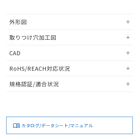
EU RoHS指令（10物質）の非含有証明書
※当社の共同利用者とは、
"個人情報
51物質の非含有証明書（当社基準）
の共同利用に関して"
の「1.共同利
※本証明書は発行日時点で非含有を証明す
用者の範囲」に記載されている法人を
るもので、過去に遡って非含有を証明する
外形図
指します。
ものではありません。
また、RoHS指令のフタル酸エステル類４
情報更新：2026/05/21
取りつけ穴加工図
物質の対応では、対応完了までの期間は出
荷製品に未対応品が混在することから備考
情報更新：2026/05/21
CAD
欄に対応日を記載しておりました。
既に当社にて対応品への在庫切替を完了
ログイン/会員登録いただくと、CADデータをダウンロー
していることから、特段のことがない限
RoHS/REACH対応状況
ドすることができます。
り、2022年1月12日より割愛しておりま
す。
情報更新：2026/7/29
規格認証/適合状況
ログイン/会員登録
EU RoHS
注意事項・凡例
A22NW-2BM-TOA-P101-OCについての規格認証/適合状況に
ついては、「カスタマーサポートセンタ お客様相談室」また
は貴社担当オムロン営業員または販売店にお問い合わせくだ
対応状況
対応予定月
※1
※2
さい。
ダウンロードデータをご利用いただく前に、以下を必ずお読
みください。
カタログ/データシート/マニュアル
対応済み
ソフトウェアの使用条件
お問い合わせ