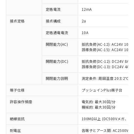
対応済み：EU RoHS指令（10物質）の
定格電流
12mA
非含有に対応した製品が提供可能な商品で
す。
接点定格
接点構成
2a
対応予定：EU RoHS指令（10物質）の非含
ご利用条件
有に対応した製品に切り替える予定のある
定格通電電流
10A
商品です。
対応予定なし：EU RoHS指令（10物質）の
開閉能力(AC)
抵抗負荷(AC-12): AC24V 10A/A
以下の条件をお読みいただき、同意のうえ
非含有に非対応の商品で、対応品を出す予
誘導負荷(AC-15): AC24V 10A/AC
ご利用ください。
定はありません。
調査・確認中：EU RoHS指令（10物質）の
開閉能力(DC)
抵抗負荷(DC-12): DC24V 8A/DC
本サービスは、当社制御機器事業取扱
※1 中国RoHS○×表
非含有の対応状況を調査中または確認中の
誘導負荷(DC-13): DC24V 4A/DC
商品の当社在庫状況および標準価格
商品です。
(税抜)を提供させていただくもので
「○」：最大均質材料含有率が中国RoHSの
開閉能力説明
測定条件: 周囲温度 20±2℃、
非該当品：ライセンス料など無形物で、有
す。
基準値以下であることを示します。
害物質有無と関係のない商品です。
当社制御機器事業取扱商品の中には、
端子仕様
プッシュインPlus端子台
「×」：最大均質材料含有率が中国RoHSの
仕入先様の事情により、非含有部品として
本サービスの対象外となる商品もある
基準値を超えていることを示します。
いたものが、含有品と判明した場合などや
当社は、これら貴社製品のうち、外国
ことをご了承ください。
許容操作頻度
電気的: 最大30回/分
「－」：未確認です。当社販売部門へお問
むを得ず変更することがあります。
為替および外国貿易法に定める商品
在庫状況および標準価格照会結果は、
機械的: 最大30回/分
い合わせください。
（以下｢規制貨物等」という）を輸出
記載している更新日時点での社内デー
*EU RoHS指令（10物質）：
または国外への提供する場合は、日本
絶縁抵抗
100MΩ以上 (DC500Vメガ、
記
タに基づき作成されるものであり、閲
説明
鉛(Pb) 1000ppm以下、 水銀(Hg) 1000ppm以下、 カド
*中国RoHS10物質の基準値 (GB/T26572)：
国政府の輸出許可(または役務取引許
号
覧された時点での実際の在庫および標
ミウム(Cd) 100ppm以下、
Pb(鉛) :1000ppm、 Hg(水銀) : 1000ppm、 Cd(カドミウ
可)を取得するなどの必要な手続きを
耐電圧
各端子とアース間: AC2500V 50/
六価クロム(Cr(Ⅵ)) 1000ppm以下、ポリ臭化ビフェニル
ム) : 100ppm、
準価格とは異なる場合があることをご