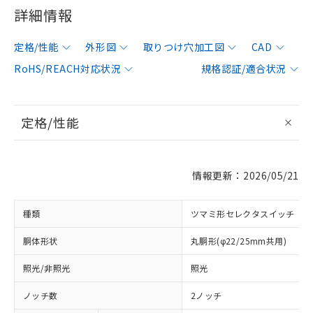
詳細情報
定格/性能
外形図
取りつけ穴加工図
CAD
RoHS/REACH対応状況
規格認証/適合状況
定格/性能
情報更新：2026/05/21
種類
ツマミ形セレクタスイッチ
胴体形状
丸胴形(φ22/25mm共用)
照光/非照光
照光
ノッチ数
2ノッチ