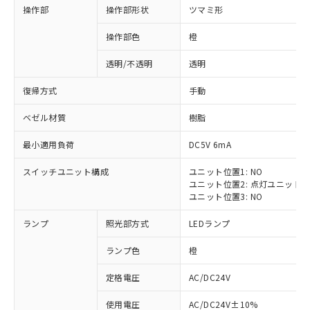
操作部
操作部形状
ツマミ形
操作部色
橙
透明/不透明
透明
復帰方式
手動
ベゼル材質
樹脂
最小適用負荷
DC5V 6mA
スイッチユニット構成
ユニット位置1: NO
ユニット位置2: 点灯ユニット
ユニット位置3: NO
ランプ
照光部方式
LEDランプ
ランプ色
橙
定格電圧
AC/DC24V
※1 対応状況
使用電圧
AC/DC24V±10%