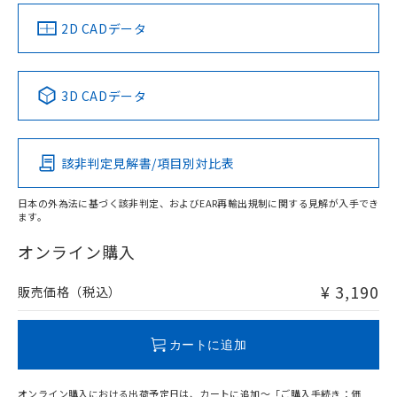
中国 RoHS
注意事項・凡例
2D CADデータ
中国 RoHS表
※1 ※2
3D CADデータ
Pb
Hg
Cd
Cr(VI)
該非判定見解書/項目別対比表
X
O
O
O
日本の外為法に基づく該非判定、およびEAR再輸出規制に関する見解が入手でき
ます。
"対応済み"や非含有の記載がされた商品であっても、流通
在庫等で未対応品が混在する可能性があります。
オンライン購入
非含有品が必要な際は、弊社営業部門もしくは販売店へお
問い合わせください。
¥ 3,190
販売価格（税込）
この製品のRoHS/REACH対応状況ページへ
カートに追加
オンライン購入における出荷予定日は、カートに追加～「ご購入手続き：価