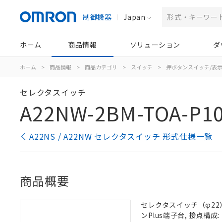
制御機器
Japan
ホーム
商品情報
ソリューション
ダ
ホーム
>
商品情報
>
商品カテゴリ
>
スイッチ
>
押ボタンスイッチ/表
セレクタスイッチ
A22NW-2BM-TOA-P1
A22NS / A22NW セレクタスイッチ 形式仕様一覧
商品概要
セレクタスイッチ（φ22）,
ンPlus端子台, 接点構成: 