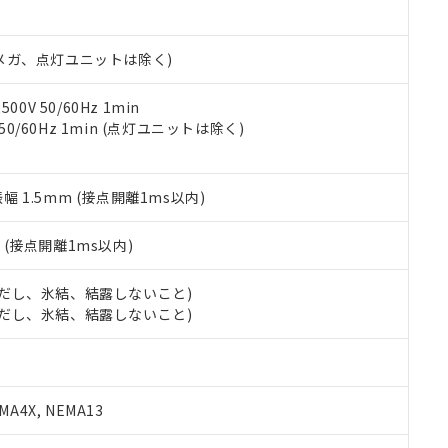
日時点で非含有を証明するもので、過去に遡って非含有を証明するも
令のフタル酸エステル類４物質の対応では、対応完了までの期間は出
備考欄に対応日を記載しておりました。
00Vメガ、点灯ユニットは除く)
品への在庫切替を完了していることから、特段のことがない限り、20
す。
0V 50/60Hz 1min
 50/60Hz 1min (点灯ユニットは除く)
振幅 1.5mm (接点開離1ms以内)
2
(接点開離1ms以内)
 (ただし、氷結、結露しないこと)
 (ただし、氷結、結露しないこと)
A4X, NEMA13