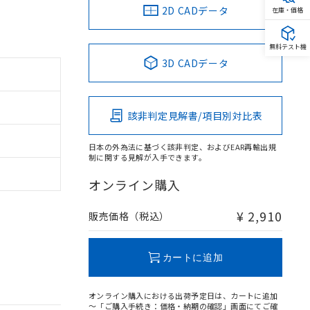
2D CADデータ
在庫・価格
無料テスト機
3D CADデータ
該非判定見解書/項目別対比表
日本の外為法に基づく該非判定、およびEAR再輸出規
制に関する見解が入手できます。
オンライン購入
¥ 2,910
販売価格（税込）
カートに追加
オンライン購入における出荷予定日は、カートに追加
～「ご購入手続き：価格・納期の確認」画面にてご確