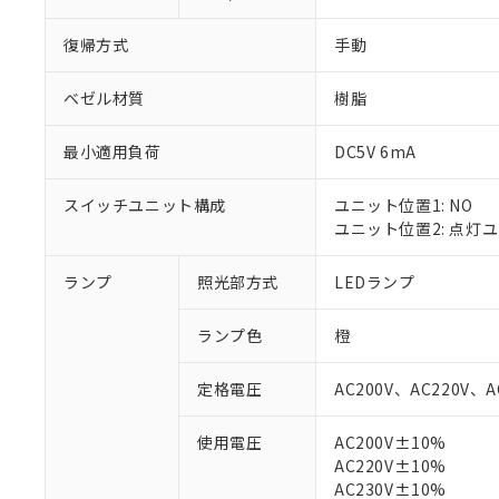
復帰方式
手動
ベゼル材質
樹脂
最小適用負荷
DC5V 6mA
スイッチユニット構成
ユニット位置1: NO
ユニット位置2: 点灯
ランプ
照光部方式
LEDランプ
※1 対応状況
ランプ色
橙
対応済み：EU
定格電圧
AC200V、AC220V、A
対応予定：EU R
対応予定なし：EU
使用電圧
AC200V±10%
調査・確認中：EU
ご利用条件
AC220V±10%
非該当品：ライセ
※1 中国RoHS
AC230V±10%
仕入先様の事情に