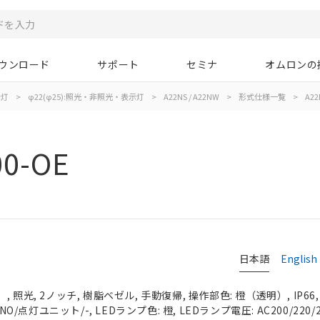
ウンロード
サポート
セミナ
オムロンの
示灯
>
φ22(φ25):照光・非照光・表示灯
>
A22NS / A22NW
>
形式仕様一覧
>
A22
00-OE
日本語
English
 照光, 2ノッチ, 樹脂ベゼル, 手動復帰, 操作部色: 橙（透明）, IP66
NO/点灯ユニット/-, LEDランプ色: 橙, LEDランプ電圧: AC200/220/2