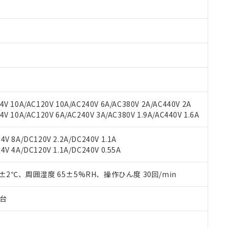
みいただき、同意のうえご利用ください。
材料含有率が中国RoHSの基準値以下であることを示します。
材料含有率が中国RoHSの基準値を超えていることを示します。
、当社制御機器事業取扱商品の当社在庫状況および標準価格(税抜)
ら貴社製品のうち、外国為替および外国貿易法に定める商品（以下｢
質）：
す。当社販売部門へお問い合わせください。
 水銀(Hg) 1000ppm以下、 カドミウム(Cd) 100ppm以下、
たは国外への提供する場合は、日本国政府の輸出許可(または役務取
000ppm以下、ポリ臭化ビフェニル類(PBB) 1000ppm以下、ポリ臭化ジフェニルエーテル類(P
事業取扱商品の中には、本サービスの対象外となる商品もあること
手続きをとります。
キシル) (DEHP)(別名：DOP) 1000ppm以下、フタル酸ブチルベンジル（BBP） 100
(GB/T26572)：
以下、フタル酸ジイソブチル (DIBP) 1000ppm以下
び標準価格照会結果は、記載している更新日時点での社内データに
物を破棄する場合は、完全に破砕するなど、違法に輸出されないよ
(水銀) : 1000ppm、 Cd(カドミウム) : 100ppm、
業用監視および制御機器に対する適用除外項目は除く。
覧された時点での実際の在庫および標準価格とは異なる場合がある
1000ppm、 PBBs(ポリ臭化ビフェニル類) : 1000ppm、 PBDEs(ポリ臭化ジフェニルエーテル類
物質については閾値を超える意図的な使用がないことを確認しています。
上の在庫あり
 1000ppm、 DIBP(フタル酸ジイソブチル) : 1000ppm、 BBP(フタル酸ブチルベンジル) :
品を、核兵器、ミサイル、化学兵器、生物兵器またはその他武器並
チルヘキシル)) : 1000ppm
況および標準価格はお客様のお取引先、またはお客様担当のオムロ
用いたしません。
V 10A/AC120V 10A/AC240V 6A/AC380V 2A/AC440V 2A
ご相談ください。
は満たないが在庫あり
製品を第三者に販売する場合は、上記1、2および3の内容を当該第
 10A/AC120V 6A/AC240V 3A/AC380V 1.9A/AC440V 1.6A
機器販売店や当社販売拠点は「
販売ネットワーク
」をご確認くだ
販売先および販売に係わる関係者が違法に輸出するおそれがある場
用期限
び標準価格結果を当社の事前の承諾なく第三者に漏洩または開示し
え状況などにより、予定月が前後することがあります。
(最新の在庫状況については、お客様のお取引先、またはお客様担当
V 8A/DC120V 2.2A/DC240V 1.1A
（10物質）のすべてが基準値以下であることを示します。
店・当社販売員にご確認ください)
能（部品リスト作成サービス）をご利用いただくには、I-Webメン
V 4A/DC120V 1.1A/DC240V 0.55A
使用状況下において有害物質が外部に漏えいし、環境に深刻な影響を
あります。
機種、また在庫状況の情報を公開していない機種
ェブサイト上で当社にご登録された部品リストについて、当社およ
書ダウンロード
す。当社販売部門へお問い合わせください。
0±2℃、周囲湿度 65±5%RH、操作ひん度 30回/min
品・サービスに関するお客様との取引・商談に必要な範囲で利用す
合意する
キャンセル
書をダウンロードすることができます。
子台
利用者とは、
"個人情報の共同利用に関して"
の「1.共同利用者の
します。
10物質）の非含有証明書
明書（当社基準）