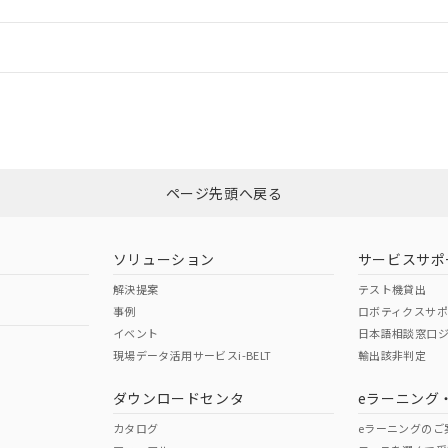
情報更新：
ログイン/会員登録
適合状況については、「カスタマーサポートセンタ お客様相談室」または貴社
みください。
非含有証明書
※3
ページ先頭へ戻る
ダウンロードはこちら
ソリューション
サービスサポ
解決提案
テスト機貸出
事例
ロボティクスサ
イベント
日本語相談窓口
現場データ活用サービスi-BELT
輸出該非判定
I)
PBBs
PBDEs
DBP
ダウンロードセンタ
eラーニング
カタログ
eラーニングのご