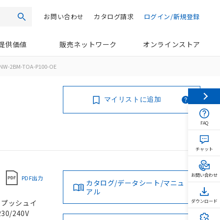
お問い合わせ
カタログ請求
ログイン/新規登録
検索
提供価値
販売ネットワーク
オンラインストア
NW-2BM-TOA-P100-OE
マイリストに追加
FAQ
チャット
お問い合わせ
PDF出力
カタログ/データシート/マニュ
アル
, プッシュイ
ダウンロード
30/240V