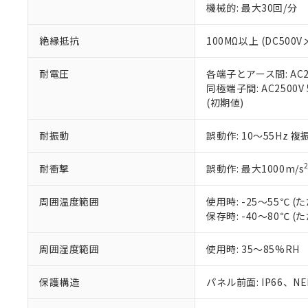
機械的: 最大30回/分
※本証明書は発行
また、RoHS指
混在することから
絶縁抵抗
100MΩ以上 (DC5
既に当社にて対応
り割愛しておりま
耐電圧
各端子とアース間: AC250
同極端子間: AC2500V
(初期値)
耐振動
誤動作: 10～55Hz 複
耐衝撃
誤動作: 最大1000m/s
周囲温度範囲
使用時: -25～55℃
保存時: -40～80℃
周囲湿度範囲
使用時: 35～85%RH
保護構造
パネル前面: IP66、NEM