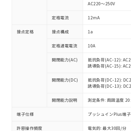
AC220～250V
があります。
以下の条件をお読
「○」：最大均質
「×」：最大均質
本サービスは
当社は、これ
定格電流
12mA
*EU RoHS指令（10物
「－」：未確認で
鉛(Pb) 1000ppm以下、
くものです。
う）を輸出ま
記
説明
六価クロム(Cr(Ⅵ)) 1
当社制御機器
などの必要な
フタル酸ビス(2-エチルヘ
接点定格
接点構成
1a
号
*中国RoHS10物質の基準値 
ル（DBP） 1000ppm
在庫状況およ
当社は規制貨
Pb(鉛) :1000ppm、 Hg
但し、RoHS指令で産
のであり、閲
ます。
Cr(Ⅵ)(六価クロム) : 
フタル酸エステル類の４
定格通電電流
10A
○
一定数以
DBP(フタル酸ジブチル) :
い。
当社は貴社製
DEHP(フタル酸ビス(2-エ
正式な納期状
置等に一切使
開閉能力(AC)
抵抗負荷(AC-12): AC24
当社販売員に
※2 対応予定月
△
一定数に
当社は、貴社
誘導負荷(AC-15): AC24V
オムロン制御
また当社は、
※2 環境保護使
在庫状況およ
部品在庫の切り替
たしません。
－
在庫なし
す。
開閉能力(DC)
抵抗負荷(DC-12): DC24
「ｅ」：有害物質
機器販売
マイパーツ機
誘導負荷(DC-13): DC24
「10」：通常の
ている必要が
味します。
空
受注生産
お客様が当ウ
※3 非含有証明
「－」：未確認で
開閉能力説明
測定条件: 周囲温度 2
白
が、当社の製
さい。
下記の非含有証明
端子仕様
プッシュインPlus端
※当社の共同
いる法人を指
EU RoHS指令（
許容操作頻度
電気的: 最大30回/分
51物質の非含有証