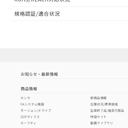
規格認証/適合状況
EU RoHS
注意事項・凡例
A22NW-2BM-TOA-P100-OEについての規格認証/
営業員または販売店にお問い合わせください。
ダウンロードデータをご利用いただく前に、以下を必ずお読
対応状況
対応予定月
※1
※2
ソフトウェアの使用条件
対応済み
お知らせ・最新情報
中国 RoHS
注意事項・凡例
商品情報
中国 RoHS表
※1 ※2
センサ
新商品情報
FAシステム機器
在庫状況/標準価格
Pb
Hg
Cd
Cr(V
モーション/ドライブ
生産終了品/推奨代替品
ロボティクス
特設サイト
セーフティ
動画ライブラリ