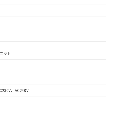
ユニット
 RoHS指令（10物質）の非含有に対応した製品が提供可能な商品です
C230V、AC240V
oHS指令（10物質）の非含有に対応した製品に切り替える予定のある
 RoHS指令（10物質）の非含有に非対応の商品で、対応品を出す予
 RoHS指令（10物質）の非含有の対応状況を調査中または確認中の
ンス料など無形物で、有害物質有無と関係のない商品です。
○×表
より、非含有部品としていたものが、含有品と判明した場合などやむ