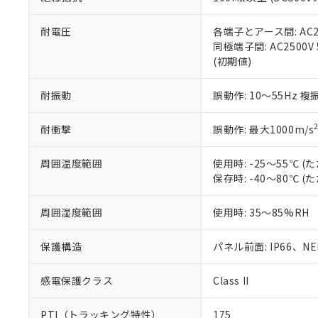
また、RoHS指
混在することから
既に当社にて対応
耐電圧
各端子とアース間: AC250
り割愛しておりま
同極端子間: AC2500V
(初期値)
耐振動
誤動作: 10～55Hz 複
耐衝撃
誤動作: 最大1000m/s
周囲温度範囲
使用時: -25～55℃
保存時: -40～80℃
周囲湿度範囲
使用時: 35～85%RH
保護構造
パネル前面: IP66、NEM
感電保護クラス
Class II
PTI（トラッキング特性）
175