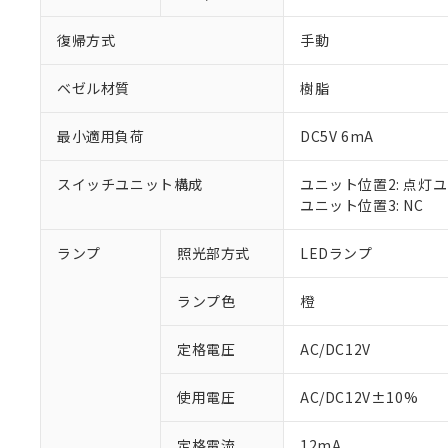
復帰方式
手動
ベゼル材質
樹脂
最小適用負荷
DC5V 6mA
スイッチユニット構成
ユニット位置2: 点灯
ユニット位置3: NC
ランプ
照光部方式
LEDランプ
※1 対応状況
ランプ色
橙
対応済み：EU
対応予定：EU R
対応予定なし：EU
定格電圧
AC/DC12V
調査・確認中：EU
ご利用条件
非該当品：ライセ
使用電圧
AC/DC12V±10%
※1 中国RoHS
仕入先様の事情に
があります。
以下の条件をお読
定格電流
12mA
「○」：最大均質