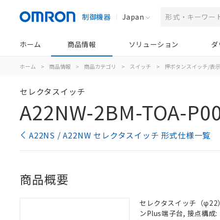
制御機器
Japan
ホーム
商品情報
ソリューション
ダ
ホーム
>
商品情報
>
商品カテゴリ
>
スイッチ
>
押ボタンスイッチ/表
セレクタスイッチ
A22NW-2BM-TOA-P0
A22NS / A22NW セレクタスイッチ 形式仕様一覧
商品概要
セレクタスイッチ（φ22）,
ンPlus端子台, 接点構成: 