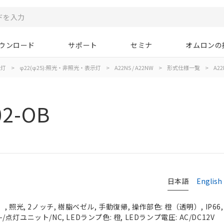
ウンロード
サポート
セミナ
オムロンの
示灯
>
φ22(φ25):照光・非照光・表示灯
>
A22NS / A22NW
>
形式仕様一覧
>
A22
02-OB
日本語
English
 照光, 2ノッチ, 樹脂ベゼル, 手動復帰, 操作部色: 橙（透明）, IP66
-/点灯ユニット/NC, LEDランプ色: 橙, LEDランプ電圧: AC/DC12V