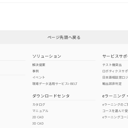
適合状況については、「カスタマーサポートセンタ お客様相談室」または貴
みください。
非含有証明書
※3
ページ先頭へ戻る
ダウンロードはこちら
ソリューション
サービスサポ
解決提案
テスト機貸出
事例
ロボティクスサ
イベント
日本語相談窓口
現場データ活用サービスi-BELT
輸出該非判定
I)
PBBs
PBDEs
DBP
ダウンロードセンタ
eラーニング
カタログ
eラーニングのご
マニュアル
コースを選んで受
O
O
O
2D CAD
eラーニングコー
3D CAD