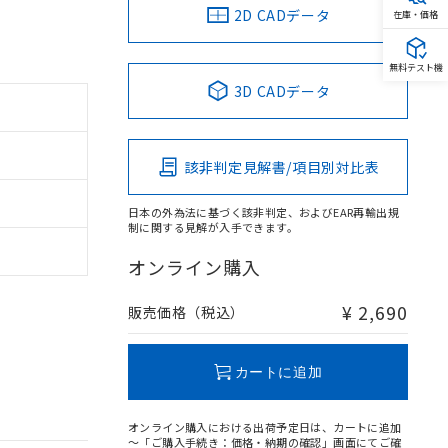
2D CADデータ
在庫・価格
無料テスト機
3D CADデータ
該非判定見解書/項目別対比表
日本の外為法に基づく該非判定、およびEAR再輸出規
制に関する見解が入手できます。
オンライン購入
¥ 2,690
販売価格（税込）
カートに追加
オンライン購入における出荷予定日は、カートに追加
～「ご購入手続き：価格・納期の確認」画面にてご確