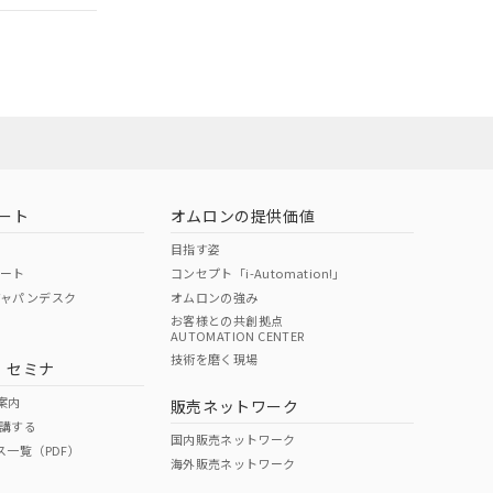
社担当オムロン
お問い合わせ
ート
オムロンの提供価値
目指す姿
ポート
コンセプト「i-Automation!」
ジャパンデスク
オムロンの強み
お客様との共創拠点
AUTOMATION CENTER
DIBP
BBP
DEHP
環境保護
技術を磨く現場
・セミナ
使用期限
案内
販売ネットワーク
講する
O
O
O
10
国内販売ネットワーク
ス一覧（PDF）
海外販売ネットワーク