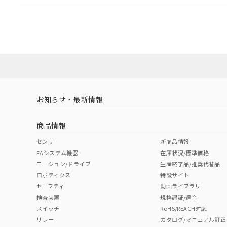
EU RoHS
注意事項・凡例
A22NW-2BM-TOA-P002-OBについての規格認証/
営業員または販売店にお問い合わせください。
ダウンロードデータをご利用いただく前に、以下を必ずお読
対応状況
対応予定月
※1
※2
ソフトウェアの使用条件
対応済み
お知らせ・最新情報
中国 RoHS
注意事項・凡例
商品情報
中国 RoHS表
※1 ※2
センサ
新商品情報
FAシステム機器
在庫状況/標準価格
Pb
Hg
Cd
Cr(V
モーション/ドライブ
生産終了品/推奨代替品
ロボティクス
特設サイト
セーフティ
動画ライブラリ
検査装置
規格認証/適合
X
O
O
O
スイッチ
RoHS/REACH対応
リレー
カタログ/マニュアル訂正