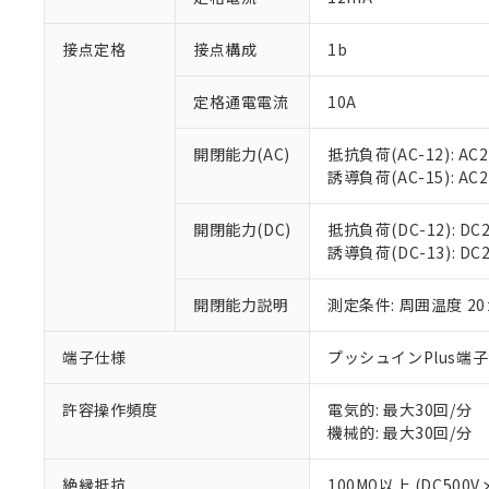
「×」：最大均質
本サービスは
当社は、これ
*EU RoHS指令（10物
「－」：未確認で
鉛(Pb) 1000ppm以下、
接点定格
接点構成
1b
くものです。
う）を輸出ま
記
説明
六価クロム(Cr(Ⅵ)) 1
当社制御機器
などの必要な
フタル酸ビス(2-エチルヘ
号
*中国RoHS10物質の基準値 
ル（DBP） 1000ppm
在庫状況およ
当社は規制貨
定格通電電流
10A
Pb(鉛) :1000ppm、 Hg
但し、RoHS指令で産
のであり、閲
ます。
Cr(Ⅵ)(六価クロム) : 
フタル酸エステル類の４
○
一定数以
DBP(フタル酸ジブチル) :
い。
当社は貴社製
開閉能力(AC)
抵抗負荷(AC-12): AC24
DEHP(フタル酸ビス(2-エ
正式な納期状
置等に一切使
誘導負荷(AC-15): AC24V
当社販売員に
※2 対応予定月
△
一定数に
当社は、貴社
オムロン制御
また当社は、
※2 環境保護使
開閉能力(DC)
抵抗負荷(DC-12): DC24
在庫状況およ
部品在庫の切り替
たしません。
－
在庫なし
誘導負荷(DC-13): DC24
す。
「ｅ」：有害物質
機器販売
マイパーツ機
「10」：通常の
ている必要が
開閉能力説明
測定条件: 周囲温度 2
味します。
空
受注生産
お客様が当ウ
※3 非含有証明
「－」：未確認で
白
が、当社の製
端子仕様
プッシュインPlus端
さい。
下記の非含有証明
※当社の共同
許容操作頻度
電気的: 最大30回/分
いる法人を指
EU RoHS指令（
機械的: 最大30回/分
51物質の非含有証
※本証明書は発行
絶縁抵抗
100MΩ以上 (DC5