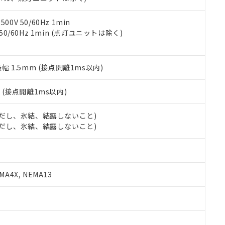
令のフタル酸エステル類４物質の対応では、対応完了までの期間は出
備考欄に対応日を記載しておりました。
品への在庫切替を完了していることから、特段のことがない限り、20
0V 50/60Hz 1min
す。
 50/60Hz 1min (点灯ユニットは除く)
振幅 1.5mm (接点開離1ms以内)
2
(接点開離1ms以内)
 (ただし、氷結、結露しないこと)
 (ただし、氷結、結露しないこと)
A4X, NEMA13