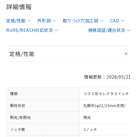
詳細情報
定格/性能
外形図
取りつけ穴加工図
CAD
RoHS/REACH対応状況
規格認証/適合状況
定格/性能
情報更新：2026/05/21
種類
ツマミ形セレクタスイッチ
胴体形状
丸胴形(φ22/25mm共用)
照光/非照光
照光
ノッチ数
2ノッチ