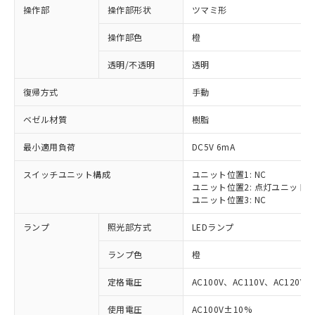
操作部
操作部形状
ツマミ形
操作部色
橙
透明/不透明
透明
復帰方式
手動
ベゼル材質
樹脂
最小適用負荷
DC5V 6mA
スイッチユニット構成
ユニット位置1: NC
ユニット位置2: 点灯ユニット
ユニット位置3: NC
ランプ
照光部方式
LEDランプ
ランプ色
橙
定格電圧
AC100V、AC110V、AC120V
※1 対応状況
使用電圧
AC100V±10%