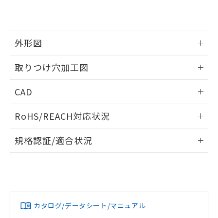
EU RoHS指令（10物質）の非含有証明書
※当社の共同利用者とは、
"個人情報
51物質の非含有証明書（当社基準）
の共同利用に関して"
の「1.共同利
※本証明書は発行日時点で非含有を証明す
用者の範囲」に記載されている法人を
るもので、過去に遡って非含有を証明する
指します。
外形図
ものではありません。
また、RoHS指令のフタル酸エステル類４
情報更新：2026/05/21
取りつけ穴加工図
物質の対応では、対応完了までの期間は出
荷製品に未対応品が混在することから備考
情報更新：2026/05/21
欄に対応日を記載しておりました。
CAD
既に当社にて対応品への在庫切替を完了
していることから、特段のことがない限
ログイン/会員登録いただくと、CADデータをダウンロー
RoHS/REACH対応状況
り、2022年1月12日より割愛しておりま
ドすることができます。
す。
情報更新：2026/7/29
規格認証/適合状況
ログイン/会員登録
EU RoHS
注意事項・凡例
UL認証
CSA認証
CEマーキング
Yes
Yes
Yes
対応状況
対応予定月
※1
※2
ダウンロードデータをご利用いただく前に、以下を必ずお読
みください。
カタログ/データシート/マニュアル
対応済み
ソフトウェアの使用条件