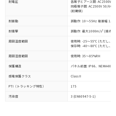
準価格とは異なる場合があることをご
耐電圧
各端子とアース間: AC2500V 50/
類(PBB) 1000ppm以下、ポリ臭化ジフェニルエーテル類
Cr(Ⅵ)(六価クロム) : 1000ppm、 PBBs(ポリ臭化ビフェ
とります。
了承ください。
同極端子間: AC2500V 50/60
(PBDE) 1000ppm以下、フタル酸ビス(2-エチルヘキシ
○
一定数以上の在庫あり
ニル類) : 1000ppm、 PBDEs(ポリ臭化ジフェニルエーテ
当社は規制貨物を破棄する場合は、完
(初期値)
ル) (DEHP)(別名：DOP) 1000ppm以下、フタル酸ブチ
正式な納期状況および標準価格はお客
ル類) : 1000ppm、
ルベンジル（BBP） 1000ppm以下、フタル酸ジブチル
全に破砕するなど、違法に輸出されな
DBP(フタル酸ジブチル) : 1000ppm、 DIBP(フタル酸ジ
様のお取引先、またはお客様担当のオ
（DBP） 1000ppm以下、フタル酸ジイソブチル
イソブチル) : 1000ppm、 BBP(フタル酸ブチルベンジ
△
一定数には満たないが在庫あり
いよう必要な手段を講じます。
耐振動
誤動作: 10～55Hz 複振幅 1.
ムロン制御機器販売店・当社販売員に
(DIBP) 1000ppm以下
ル) : 1000ppm、
当社は貴社製品を、核兵器、ミサイ
但し、RoHS指令で産業用監視および制御機器に対する
DEHP(フタル酸ビス(2-エチルヘキシル)) : 1000ppm
ご相談ください。
適用除外項目は除く。
2
耐衝撃
誤動作: 最大1000m/s
(接点開
ル、化学兵器、生物兵器またはその他
－
在庫なし(最新の在庫状況につ
オムロン制御機器販売店や当社販売拠
フタル酸エステル類の４物質については閾値を超える意
武器並びにこれらの製造装置等に一切
いては、お客様のお取引先、ま
図的な使用がないことを確認しています。
点は「
販売ネットワーク
」をご確認
周囲温度範囲
使用時: -25～55℃ (ただし
※2 環境保護使用期限
使用いたしません。
たはお客様担当のオムロン制御
ください。
保存時: -40～80℃ (ただし
当社は、貴社製品を第三者に販売する
機器販売店・当社販売員にご確
在庫状況および標準価格結果を当社の
※2 対応予定月
「ｅ」：有害物質（10物質）のすべてが基
場合は、上記1、2および3の内容を当
認ください)
事前の承諾なく第三者に漏洩または開
周囲湿度範囲
使用時: 35～85%RH
準値以下であることを示します。
該第三者に通知します。また当社は、
示しないようお願いします。
部品在庫の切り替え状況などにより、予定
「10」：通常の使用状況下において有害物
販売先および販売に係わる関係者が違
マイパーツ機能（部品リスト作成サー
保護構造
パネル前面: IP66、NEMA4X, N
空
受注生産機種、また在庫状況の
月が前後することがあります。
質が外部に漏えいし、環境に深刻な影響を
法に輸出するおそれがある場合は、取
ビス）をご利用いただくには、I-Web
白
情報を公開していない機種
及ぼさない年数を意味します。
り引きをいたしません。
感電保護クラス
Class II
メンバーズにご登録されている必要が
「－」：未確認です。当社販売部門へお問
あります。
い合わせください。
PTI（トラッキング特性）
175
お客様が当ウェブサイト上で当社にご
※3 非含有証明書ダウンロード
登録された部品リストについて、当社
汚染度
3 (EN60947-5-1)
および当社の共同利用者が、当社の製
下記の非含有証明書をダウンロードするこ
品・サービスに関するお客様との取
とができます。
合意する
キャンセル
引・商談に必要な範囲で利用すること
をご了承ください。