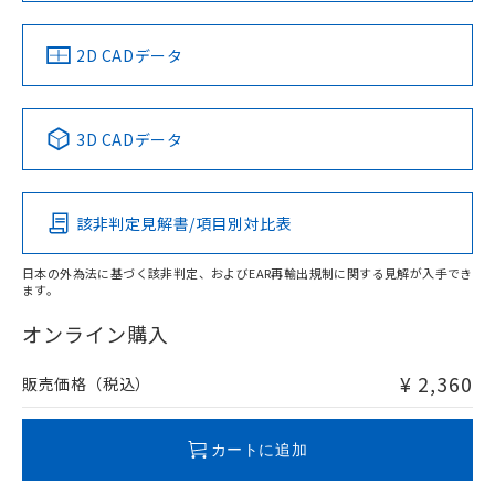
LR型式承認
DNV型式承認
BV型式承認
KR型式承
（イギリス
（ノルウェー
（フランス
（韓国
船舶規格）
船舶規格）
船舶規格）
船舶規格
中国 RoHS
注意事項・凡例
2D CADデータ
No
No
No
No
中国 RoHS表
※1 ※2
3D CADデータ
この製品の規格認証/適合状況ページへ
Pb
Hg
Cd
Cr(VI)
その他の認証はこちらのページからご検索ください
該非判定見解書/項目別対比表
O
O
O
O
日本の外為法に基づく該非判定、およびEAR再輸出規制に関する見解が入手でき
ます。
"対応済み"や非含有の記載がされた商品であっても、流通
在庫等で未対応品が混在する可能性があります。
オンライン購入
非含有品が必要な際は、弊社営業部門もしくは販売店へお
問い合わせください。
¥ 2,360
販売価格（税込）
この製品のRoHS/REACH対応状況ページへ
カートに追加