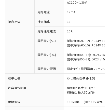
AC100～130V
対応済み：EU RoHS指令（10物質）の
非含有に対応した製品が提供可能な商品で
定格電流
12mA
す。
対応予定：EU RoHS指令（10物質）の非含
接点定格
接点構成
1a
ご利用条件
有に対応した製品に切り替える予定のある
商品です。
定格通電電流
10A
対応予定なし：EU RoHS指令（10物質）の
以下の条件をお読みいただき、同意のうえ
開閉能力(AC)
抵抗負荷(AC-12): AC24V 10A/A
非含有に非対応の商品で、対応品を出す予
ご利用ください。
誘導負荷(AC-15): AC24V 10A/AC
定はありません。
調査・確認中：EU RoHS指令（10物質）の
本サービスは、当社制御機器事業取扱
開閉能力(DC)
抵抗負荷(DC-12): DC24V 8A/DC
※1 中国RoHS○×表
非含有の対応状況を調査中または確認中の
商品の当社在庫状況および標準価格
誘導負荷(DC-13): DC24V 4A/DC
商品です。
(税抜)を提供させていただくもので
「○」：最大均質材料含有率が中国RoHSの
非該当品：ライセンス料など無形物で、有
開閉能力説明
測定条件: 周囲温度 20±2℃、
す。
基準値以下であることを示します。
害物質有無と関係のない商品です。
当社制御機器事業取扱商品の中には、
「×」：最大均質材料含有率が中国RoHSの
仕入先様の事情により、非含有部品として
端子仕様
ねじ締め端子 (M3.5)
本サービスの対象外となる商品もある
基準値を超えていることを示します。
いたものが、含有品と判明した場合などや
当社は、これら貴社製品のうち、外国
ことをご了承ください。
「－」：未確認です。当社販売部門へお問
むを得ず変更することがあります。
許容操作頻度
電気的: 最大30回/分
為替および外国貿易法に定める商品
在庫状況および標準価格照会結果は、
い合わせください。
機械的: 最大30回/分
（以下｢規制貨物等」という）を輸出
記載している更新日時点での社内デー
*EU RoHS指令（10物質）：
または国外への提供する場合は、日本
記
タに基づき作成されるものであり、閲
説明
絶縁抵抗
100MΩ以上 (DC500Vメガ、
鉛(Pb) 1000ppm以下、 水銀(Hg) 1000ppm以下、 カド
*中国RoHS10物質の基準値 (GB/T26572)：
国政府の輸出許可(または役務取引許
号
覧された時点での実際の在庫および標
ミウム(Cd) 100ppm以下、
Pb(鉛) :1000ppm、 Hg(水銀) : 1000ppm、 Cd(カドミウ
可)を取得するなどの必要な手続きを
六価クロム(Cr(Ⅵ)) 1000ppm以下、ポリ臭化ビフェニル
ム) : 100ppm、