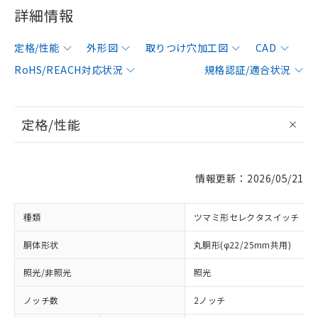
詳細情報
定格/性能
外形図
取りつけ穴加工図
CAD
RoHS/REACH対応状況
規格認証/適合状況
定格/性能
情報更新：2026/05/21
種類
ツマミ形セレクタスイッチ
胴体形状
丸胴形(φ22/25mm共用)
照光/非照光
照光
ノッチ数
2ノッチ