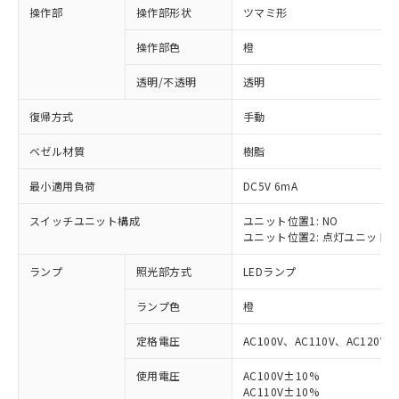
操作部
操作部形状
ツマミ形
操作部色
橙
透明/不透明
透明
復帰方式
手動
ベゼル材質
樹脂
最小適用負荷
DC5V 6mA
スイッチユニット構成
ユニット位置1: NO
ユニット位置2: 点灯ユニット
ランプ
照光部方式
LEDランプ
ランプ色
橙
定格電圧
AC100V、AC110V、AC120V
使用電圧
AC100V±10%
※1 対応状況
AC110V±10%