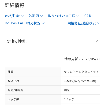
詳細情報
定格/性能
外形図
取りつけ穴加工図
CAD
RoHS/REACH対応状況
規格認証/適合状況
定格/性能
情報更新：2026/05/21
種類
ツマミ形セレクタスイッチ
胴体形状
丸胴形(φ22/25mm共用)
照光/非照光
照光
ノッチ数
2ノッチ