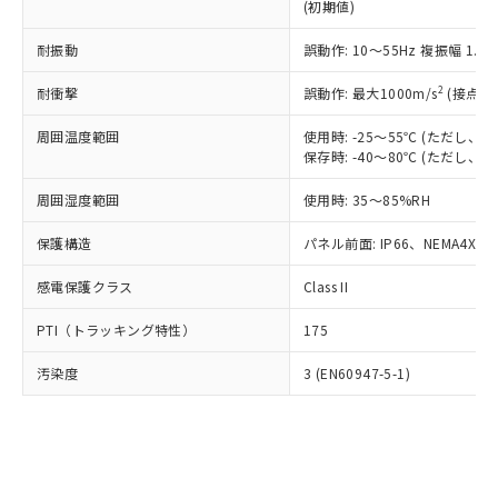
とります。
了承ください。
(初期値)
(PBDE) 1000ppm以下、フタル酸ビス(2-エチルヘキシ
○
一定数以上の在庫あり
ニル類) : 1000ppm、 PBDEs(ポリ臭化ジフェニルエーテ
当社は規制貨物を破棄する場合は、完
ル) (DEHP)(別名：DOP) 1000ppm以下、フタル酸ブチ
正式な納期状況および標準価格はお客
ル類) : 1000ppm、
ルベンジル（BBP） 1000ppm以下、フタル酸ジブチル
全に破砕するなど、違法に輸出されな
DBP(フタル酸ジブチル) : 1000ppm、 DIBP(フタル酸ジ
耐振動
誤動作: 10～55Hz 複振幅 1.
様のお取引先、またはお客様担当のオ
（DBP） 1000ppm以下、フタル酸ジイソブチル
イソブチル) : 1000ppm、 BBP(フタル酸ブチルベンジ
△
一定数には満たないが在庫あり
いよう必要な手段を講じます。
ムロン制御機器販売店・当社販売員に
(DIBP) 1000ppm以下
ル) : 1000ppm、
2
当社は貴社製品を、核兵器、ミサイ
耐衝撃
誤動作: 最大1000m/s
(接点開
但し、RoHS指令で産業用監視および制御機器に対する
DEHP(フタル酸ビス(2-エチルヘキシル)) : 1000ppm
ご相談ください。
適用除外項目は除く。
ル、化学兵器、生物兵器またはその他
－
在庫なし(最新の在庫状況につ
オムロン制御機器販売店や当社販売拠
フタル酸エステル類の４物質については閾値を超える意
周囲温度範囲
使用時: -25～55℃ (ただし
武器並びにこれらの製造装置等に一切
いては、お客様のお取引先、ま
図的な使用がないことを確認しています。
点は「
販売ネットワーク
」をご確認
保存時: -40～80℃ (ただし
※2 環境保護使用期限
使用いたしません。
たはお客様担当のオムロン制御
ください。
当社は、貴社製品を第三者に販売する
機器販売店・当社販売員にご確
在庫状況および標準価格結果を当社の
周囲湿度範囲
使用時: 35～85%RH
※2 対応予定月
「ｅ」：有害物質（10物質）のすべてが基
場合は、上記1、2および3の内容を当
認ください)
事前の承諾なく第三者に漏洩または開
準値以下であることを示します。
該第三者に通知します。また当社は、
示しないようお願いします。
保護構造
パネル前面: IP66、NEMA4X, N
部品在庫の切り替え状況などにより、予定
「10」：通常の使用状況下において有害物
販売先および販売に係わる関係者が違
マイパーツ機能（部品リスト作成サー
空
受注生産機種、また在庫状況の
月が前後することがあります。
質が外部に漏えいし、環境に深刻な影響を
法に輸出するおそれがある場合は、取
ビス）をご利用いただくには、I-Web
感電保護クラス
Class II
白
情報を公開していない機種
及ぼさない年数を意味します。
り引きをいたしません。
メンバーズにご登録されている必要が
「－」：未確認です。当社販売部門へお問
PTI（トラッキング特性）
175
あります。
い合わせください。
お客様が当ウェブサイト上で当社にご
※3 非含有証明書ダウンロード
汚染度
3 (EN60947-5-1)
登録された部品リストについて、当社
および当社の共同利用者が、当社の製
下記の非含有証明書をダウンロードするこ
品・サービスに関するお客様との取
とができます。
合意する
キャンセル
引・商談に必要な範囲で利用すること
をご了承ください。
EU RoHS指令（10物質）の非含有証明書
※当社の共同利用者とは、
"個人情報