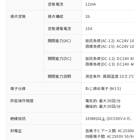
対応済み：EU RoHS指令（10物質）の
定格電流
12mA
非含有に対応した製品が提供可能な商品で
す。
接点定格
接点構成
1b
対応予定：EU RoHS指令（10物質）の非含
ご利用条件
有に対応した製品に切り替える予定のある
定格通電電流
10A
商品です。
対応予定なし：EU RoHS指令（10物質）の
開閉能力(AC)
抵抗負荷(AC-12): AC24V 10A/A
以下の条件をお読みいただき、同意のうえ
誘導負荷(AC-15): AC24V 10A/AC
非含有に非対応の商品で、対応品を出す予
ご利用ください。
定はありません。
開閉能力(DC)
抵抗負荷(DC-12): DC24V 8A/DC
調査・確認中：EU RoHS指令（10物質）の
本サービスは、当社制御機器事業取扱
誘導負荷(DC-13): DC24V 4A/DC
※1 中国RoHS○×表
非含有の対応状況を調査中または確認中の
商品の当社在庫状況および標準価格
商品です。
(税抜)を提供させていただくもので
開閉能力説明
測定条件: 周囲温度 20±2℃、
「○」：最大均質材料含有率が中国RoHSの
非該当品：ライセンス料など無形物で、有
す。
基準値以下であることを示します。
害物質有無と関係のない商品です。
端子仕様
ねじ締め端子 (M3.5)
当社制御機器事業取扱商品の中には、
「×」：最大均質材料含有率が中国RoHSの
仕入先様の事情により、非含有部品として
本サービスの対象外となる商品もある
基準値を超えていることを示します。
いたものが、含有品と判明した場合などや
当社は、これら貴社製品のうち、外国
許容操作頻度
電気的: 最大30回/分
ことをご了承ください。
「－」：未確認です。当社販売部門へお問
むを得ず変更することがあります。
機械的: 最大30回/分
為替および外国貿易法に定める商品
在庫状況および標準価格照会結果は、
い合わせください。
（以下｢規制貨物等」という）を輸出
記載している更新日時点での社内デー
絶縁抵抗
100MΩ以上 (DC500Vメガ、
*EU RoHS指令（10物質）：
または国外への提供する場合は、日本
記
タに基づき作成されるものであり、閲
説明
鉛(Pb) 1000ppm以下、 水銀(Hg) 1000ppm以下、 カド
*中国RoHS10物質の基準値 (GB/T26572)：
国政府の輸出許可(または役務取引許
号
覧された時点での実際の在庫および標
ミウム(Cd) 100ppm以下、
Pb(鉛) :1000ppm、 Hg(水銀) : 1000ppm、 Cd(カドミウ
耐電圧
各端子とアース間: AC2500V 50/
可)を取得するなどの必要な手続きを
六価クロム(Cr(Ⅵ)) 1000ppm以下、ポリ臭化ビフェニル
ム) : 100ppm、
準価格とは異なる場合があることをご
同極端子間: AC2500V 50/60
類(PBB) 1000ppm以下、ポリ臭化ジフェニルエーテル類
Cr(Ⅵ)(六価クロム) : 1000ppm、 PBBs(ポリ臭化ビフェ