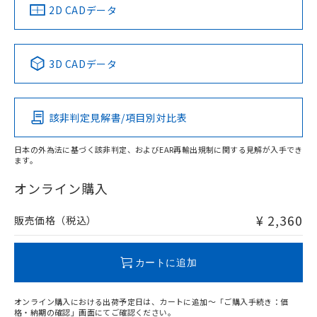
船舶規格）
船舶規格）
船舶規格）
船舶規格
中国 RoHS
注意事項・凡例
2D CADデータ
No
No
No
No
中国 RoHS表
※1 ※2
3D CADデータ
この製品の規格認証/適合状況ページへ
Pb
Hg
Cd
Cr(VI)
その他の認証はこちらのページからご検索ください
該非判定見解書/項目別対比表
X
O
O
O
日本の外為法に基づく該非判定、およびEAR再輸出規制に関する見解が入手でき
ます。
"対応済み"や非含有の記載がされた商品であっても、流通
在庫等で未対応品が混在する可能性があります。
オンライン購入
非含有品が必要な際は、弊社営業部門もしくは販売店へお
問い合わせください。
¥ 2,360
販売価格（税込）
この製品のRoHS/REACH対応状況ページへ
カートに追加
オンライン購入における出荷予定日は、カートに追加～「ご購入手続き：価
格・納期の確認」画面にてご確認ください。