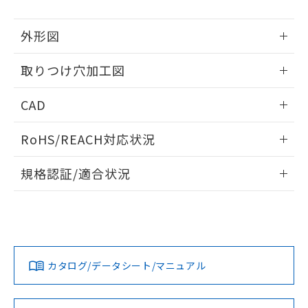
51物質の非含有証明書（当社基準）
の共同利用に関して"
の「1.共同利
※本証明書は発行日時点で非含有を証明す
用者の範囲」に記載されている法人を
外形図
るもので、過去に遡って非含有を証明する
指します。
ものではありません。
情報更新：2026/05/21
また、RoHS指令のフタル酸エステル類４
取りつけ穴加工図
物質の対応では、対応完了までの期間は出
情報更新：2026/05/21
荷製品に未対応品が混在することから備考
CAD
欄に対応日を記載しておりました。
既に当社にて対応品への在庫切替を完了
ログイン/会員登録いただくと、CADデータをダウンロー
RoHS/REACH対応状況
していることから、特段のことがない限
ドすることができます。
り、2022年1月12日より割愛しておりま
情報更新：2026/7/29
す。
規格認証/適合状況
ログイン/会員登録
EU RoHS
注意事項・凡例
UL認証
CSA認証
CEマーキング
Yes
Yes
Yes
対応状況
対応予定月
※1
※2
ダウンロードデータをご利用いただく前に、以下を必ずお読
みください。
カタログ/データシート/マニュアル
対応済み
ソフトウェアの使用条件
LR型式承認
DNV型式承認
BV型式承認
KR型式承
（イギリス
（ノルウェー
（フランス
（韓国