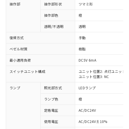
操作部
操作部形状
ツマミ形
操作部色
橙
透明/不透明
透明
復帰方式
手動
ベゼル材質
樹脂
最小適用負荷
DC5V 6mA
スイッチユニット構成
ユニット位置2: 点灯ユニット
ユニット位置3: NC
ランプ
照光部方式
LEDランプ
ランプ色
橙
定格電圧
AC/DC24V
※1 対応状況
使用電圧
AC/DC24V±10%