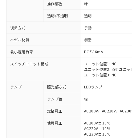
操作部色
緑
透明/不透明
透明
復帰方式
手動
ベゼル材質
樹脂
最小適用負荷
DC5V 6mA
スイッチユニット構成
ユニット位置1: NC
ユニット位置2: 点灯ユニット
ユニット位置3: NC
ランプ
照光部方式
LEDランプ
ランプ色
緑
定格電圧
AC200V、AC220V、AC230V、
使用電圧
AC200V±10%
AC220V±10%
※1 対応状況
AC230V±10%