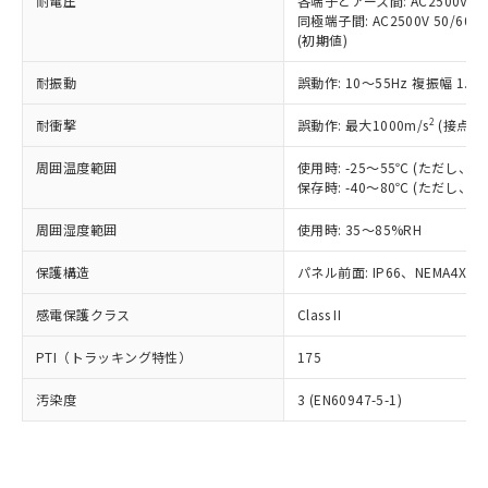
準価格とは異なる場合があることをご
耐電圧
各端子とアース間: AC2500V 50/
類(PBB) 1000ppm以下、ポリ臭化ジフェニルエーテル類
Cr(Ⅵ)(六価クロム) : 1000ppm、 PBBs(ポリ臭化ビフェ
とります。
同極端子間: AC2500V 50/60
了承ください。
(PBDE) 1000ppm以下、フタル酸ビス(2-エチルヘキシ
○
一定数以上の在庫あり
ニル類) : 1000ppm、 PBDEs(ポリ臭化ジフェニルエーテ
当社は規制貨物を破棄する場合は、完
(初期値)
ル) (DEHP)(別名：DOP) 1000ppm以下、フタル酸ブチ
正式な納期状況および標準価格はお客
ル類) : 1000ppm、
ルベンジル（BBP） 1000ppm以下、フタル酸ジブチル
全に破砕するなど、違法に輸出されな
DBP(フタル酸ジブチル) : 1000ppm、 DIBP(フタル酸ジ
様のお取引先、またはお客様担当のオ
（DBP） 1000ppm以下、フタル酸ジイソブチル
イソブチル) : 1000ppm、 BBP(フタル酸ブチルベンジ
△
一定数には満たないが在庫あり
耐振動
誤動作: 10～55Hz 複振幅 1.
いよう必要な手段を講じます。
ムロン制御機器販売店・当社販売員に
(DIBP) 1000ppm以下
ル) : 1000ppm、
当社は貴社製品を、核兵器、ミサイ
但し、RoHS指令で産業用監視および制御機器に対する
DEHP(フタル酸ビス(2-エチルヘキシル)) : 1000ppm
ご相談ください。
2
耐衝撃
適用除外項目は除く。
誤動作: 最大1000m/s
(接点開
ル、化学兵器、生物兵器またはその他
－
在庫なし(最新の在庫状況につ
オムロン制御機器販売店や当社販売拠
フタル酸エステル類の４物質については閾値を超える意
武器並びにこれらの製造装置等に一切
いては、お客様のお取引先、ま
図的な使用がないことを確認しています。
点は「
販売ネットワーク
」をご確認
周囲温度範囲
使用時: -25～55℃ (ただし
※2 環境保護使用期限
使用いたしません。
たはお客様担当のオムロン制御
ください。
保存時: -40～80℃ (ただし
当社は、貴社製品を第三者に販売する
機器販売店・当社販売員にご確
在庫状況および標準価格結果を当社の
※2 対応予定月
「ｅ」：有害物質（10物質）のすべてが基
場合は、上記1、2および3の内容を当
認ください)
事前の承諾なく第三者に漏洩または開
周囲湿度範囲
使用時: 35～85%RH
準値以下であることを示します。
該第三者に通知します。また当社は、
示しないようお願いします。
部品在庫の切り替え状況などにより、予定
「10」：通常の使用状況下において有害物
販売先および販売に係わる関係者が違
保護構造
パネル前面: IP66、NEMA4X, N
マイパーツ機能（部品リスト作成サー
空
受注生産機種、また在庫状況の
月が前後することがあります。
質が外部に漏えいし、環境に深刻な影響を
法に輸出するおそれがある場合は、取
ビス）をご利用いただくには、I-Web
白
情報を公開していない機種
及ぼさない年数を意味します。
り引きをいたしません。
感電保護クラス
Class II
メンバーズにご登録されている必要が
「－」：未確認です。当社販売部門へお問
あります。
い合わせください。
PTI（トラッキング特性）
175
お客様が当ウェブサイト上で当社にご
※3 非含有証明書ダウンロード
登録された部品リストについて、当社
汚染度
3 (EN60947-5-1)
および当社の共同利用者が、当社の製
下記の非含有証明書をダウンロードするこ
品・サービスに関するお客様との取
とができます。
合意する
キャンセル
引・商談に必要な範囲で利用すること
をご了承ください。