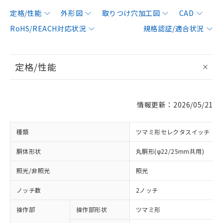
定格/性能
外形図
取りつけ穴加工図
CAD
RoHS/REACH対応状況
規格認証/適合状況
定格/性能
情報更新：2026/05/21
種類
ツマミ形セレクタスイッチ
胴体形状
丸胴形(φ22/25mm共用)
照光/非照光
照光
ノッチ数
2ノッチ
操作部
操作部形状
ツマミ形