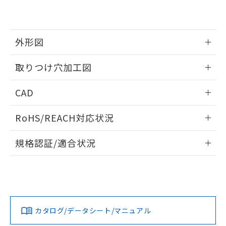
EU RoHS指令（10物質）の非含有証明書
※当社の共同利用者とは、
"個人情報
51物質の非含有証明書（当社基準）
の共同利用に関して"
の「1.共同利
※本証明書は発行日時点で非含有を証明す
用者の範囲」に記載されている法人を
るもので、過去に遡って非含有を証明する
指します。
外形図
ものではありません。
また、RoHS指令のフタル酸エステル類４
情報更新：2026/05/21
取りつけ穴加工図
物質の対応では、対応完了までの期間は出
荷製品に未対応品が混在することから備考
情報更新：2026/05/21
欄に対応日を記載しておりました。
CAD
既に当社にて対応品への在庫切替を完了
していることから、特段のことがない限
ログイン/会員登録いただくと、CADデータをダウンロー
RoHS/REACH対応状況
り、2022年1月12日より割愛しておりま
ドすることができます。
す。
情報更新：2026/7/29
規格認証/適合状況
ログイン/会員登録
EU RoHS
注意事項・凡例
A22NW-2BM-TGA-P202-GEについての規格認証/適合状況に
ついては、「カスタマーサポートセンタ お客様相談室」また
は貴社担当オムロン営業員または販売店にお問い合わせくだ
対応状況
対応予定月
※1
※2
さい。
ダウンロードデータをご利用いただく前に、以下を必ずお読
みください。
カタログ/データシート/マニュアル
対応済み
ソフトウェアの使用条件
お問い合わせ