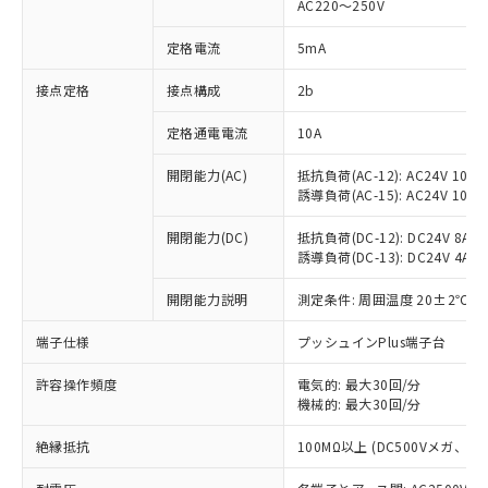
AC220～250V
対応済み：EU RoHS指令（10物質）の
非含有に対応した製品が提供可能な商品で
定格電流
5mA
す。
対応予定：EU RoHS指令（10物質）の非含
接点定格
接点構成
2b
ご利用条件
有に対応した製品に切り替える予定のある
定格通電電流
10A
商品です。
対応予定なし：EU RoHS指令（10物質）の
以下の条件をお読みいただき、同意のうえ
開閉能力(AC)
抵抗負荷(AC-12): AC24V 10A/A
非含有に非対応の商品で、対応品を出す予
誘導負荷(AC-15): AC24V 10A/AC
ご利用ください。
定はありません。
調査・確認中：EU RoHS指令（10物質）の
本サービスは、当社制御機器事業取扱
開閉能力(DC)
抵抗負荷(DC-12): DC24V 8A/DC
※1 中国RoHS○×表
非含有の対応状況を調査中または確認中の
誘導負荷(DC-13): DC24V 4A/DC
商品の当社在庫状況および標準価格
商品です。
(税抜)を提供させていただくもので
「○」：最大均質材料含有率が中国RoHSの
非該当品：ライセンス料など無形物で、有
開閉能力説明
測定条件: 周囲温度 20±2℃、
す。
基準値以下であることを示します。
害物質有無と関係のない商品です。
当社制御機器事業取扱商品の中には、
「×」：最大均質材料含有率が中国RoHSの
仕入先様の事情により、非含有部品として
端子仕様
プッシュインPlus端子台
本サービスの対象外となる商品もある
基準値を超えていることを示します。
いたものが、含有品と判明した場合などや
当社は、これら貴社製品のうち、外国
ことをご了承ください。
「－」：未確認です。当社販売部門へお問
許容操作頻度
電気的: 最大30回/分
むを得ず変更することがあります。
為替および外国貿易法に定める商品
在庫状況および標準価格照会結果は、
機械的: 最大30回/分
い合わせください。
（以下｢規制貨物等」という）を輸出
記載している更新日時点での社内デー
*EU RoHS指令（10物質）：
または国外への提供する場合は、日本
記
タに基づき作成されるものであり、閲
説明
絶縁抵抗
100MΩ以上 (DC500Vメガ、
鉛(Pb) 1000ppm以下、 水銀(Hg) 1000ppm以下、 カド
*中国RoHS10物質の基準値 (GB/T26572)：
国政府の輸出許可(または役務取引許
号
覧された時点での実際の在庫および標
ミウム(Cd) 100ppm以下、
Pb(鉛) :1000ppm、 Hg(水銀) : 1000ppm、 Cd(カドミウ
可)を取得するなどの必要な手続きを
六価クロム(Cr(Ⅵ)) 1000ppm以下、ポリ臭化ビフェニル
ム) : 100ppm、