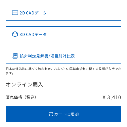
中国 RoHS
注意事項・凡例
2D CADデータ
中国 RoHS表
※1 ※2
3D CADデータ
Pb
Hg
Cd
Cr(VI)
該非判定見解書/項目別対比表
O
O
O
O
日本の外為法に基づく該非判定、およびEAR再輸出規制に関する見解が入手でき
ます。
"対応済み"や非含有の記載がされた商品であっても、流通
在庫等で未対応品が混在する可能性があります。
オンライン購入
非含有品が必要な際は、弊社営業部門もしくは販売店へお
問い合わせください。
¥ 3,410
販売価格（税込）
この製品のRoHS/REACH対応状況ページへ
カートに追加