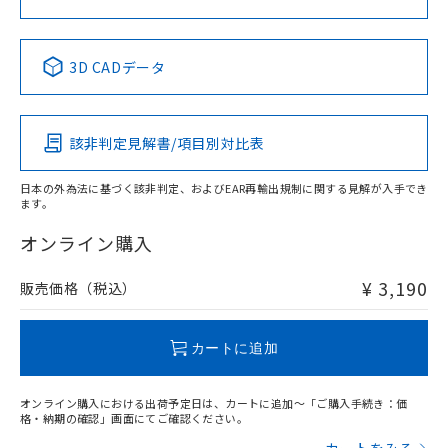
中国 RoHS表
※1 ※2
3D CADデータ
Pb
Hg
Cd
Cr(VI)
該非判定見解書/項目別対比表
X
O
O
O
日本の外為法に基づく該非判定、およびEAR再輸出規制に関する見解が入手でき
ます。
"対応済み"や非含有の記載がされた商品であっても、流通
在庫等で未対応品が混在する可能性があります。
オンライン購入
非含有品が必要な際は、弊社営業部門もしくは販売店へお
問い合わせください。
¥ 3,190
販売価格（税込）
この製品のRoHS/REACH対応状況ページへ
カートに追加
オンライン購入における出荷予定日は、カートに追加～「ご購入手続き：価
格・納期の確認」画面にてご確認ください。