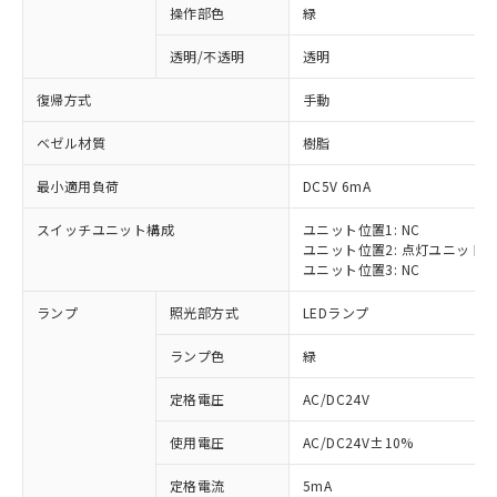
操作部色
緑
透明/不透明
透明
復帰方式
手動
ベゼル材質
樹脂
最小適用負荷
DC5V 6mA
スイッチユニット構成
ユニット位置1: NC
ユニット位置2: 点灯ユニット
ユニット位置3: NC
ランプ
照光部方式
LEDランプ
ランプ色
緑
定格電圧
AC/DC24V
※1 対応状況
使用電圧
AC/DC24V±10%
定格電流
5mA
対応済み：EU RoHS指令（10物質）の