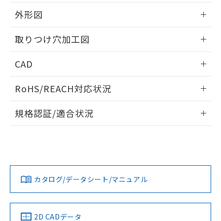
51物質の非含有証明書（当社基準）
の共同利用に関して"
の「1.共同利
※本証明書は発行日時点で非含有を証明す
外形図
用者の範囲」に記載されている法人を
るもので、過去に遡って非含有を証明する
指します。
ものではありません。
情報更新：2026/05/21
取りつけ穴加工図
また、RoHS指令のフタル酸エステル類４
物質の対応では、対応完了までの期間は出
情報更新：2026/05/21
CAD
荷製品に未対応品が混在することから備考
欄に対応日を記載しておりました。
ログイン/会員登録いただくと、CADデータをダウンロー
既に当社にて対応品への在庫切替を完了
RoHS/REACH対応状況
ドすることができます。
していることから、特段のことがない限
り、2022年1月12日より割愛しておりま
情報更新：2026/7/29
規格認証/適合状況
す。
ログイン/会員登録
EU RoHS
注意事項・凡例
A22NW-2BM-TGA-P202-GCについての規格認証/適合状況に
ついては、「カスタマーサポートセンタ お客様相談室」また
は貴社担当オムロン営業員または販売店にお問い合わせくだ
対応状況
対応予定月
※1
※2
さい。
ダウンロードデータをご利用いただく前に、以下を必ずお読
みください。
カタログ/データシート/マニュアル
対応済み
ソフトウェアの使用条件
お問い合わせ
中国 RoHS
注意事項・凡例
2D CADデータ