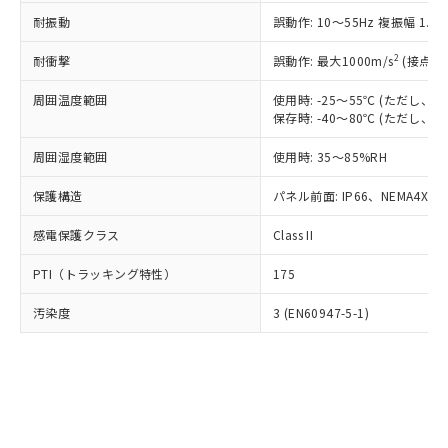
○
一定数以上の在庫あり
ニル類) : 1000ppm、 PBDEs(ポリ臭化ジフェニルエーテ
当社は規制貨物を破棄する場合は、完
ル) (DEHP)(別名：DOP) 1000ppm以下、フタル酸ブチ
正式な納期状況および標準価格はお客
ル類) : 1000ppm、
耐振動
誤動作: 10～55Hz 複振幅 1.
ルベンジル（BBP） 1000ppm以下、フタル酸ジブチル
全に破砕するなど、違法に輸出されな
DBP(フタル酸ジブチル) : 1000ppm、 DIBP(フタル酸ジ
様のお取引先、またはお客様担当のオ
（DBP） 1000ppm以下、フタル酸ジイソブチル
イソブチル) : 1000ppm、 BBP(フタル酸ブチルベンジ
△
一定数には満たないが在庫あり
いよう必要な手段を講じます。
ムロン制御機器販売店・当社販売員に
(DIBP) 1000ppm以下
2
耐衝撃
ル) : 1000ppm、
誤動作: 最大1000m/s
(接点開
当社は貴社製品を、核兵器、ミサイ
但し、RoHS指令で産業用監視および制御機器に対する
DEHP(フタル酸ビス(2-エチルヘキシル)) : 1000ppm
ご相談ください。
適用除外項目は除く。
ル、化学兵器、生物兵器またはその他
－
在庫なし(最新の在庫状況につ
オムロン制御機器販売店や当社販売拠
周囲温度範囲
使用時: -25～55℃ (ただし
フタル酸エステル類の４物質については閾値を超える意
武器並びにこれらの製造装置等に一切
いては、お客様のお取引先、ま
図的な使用がないことを確認しています。
保存時: -40～80℃ (ただし
点は「
販売ネットワーク
」をご確認
※2 環境保護使用期限
使用いたしません。
たはお客様担当のオムロン制御
ください。
当社は、貴社製品を第三者に販売する
周囲湿度範囲
使用時: 35～85%RH
機器販売店・当社販売員にご確
在庫状況および標準価格結果を当社の
※2 対応予定月
「ｅ」：有害物質（10物質）のすべてが基
場合は、上記1、2および3の内容を当
認ください)
事前の承諾なく第三者に漏洩または開
準値以下であることを示します。
保護構造
パネル前面: IP66、NEMA4X, N
該第三者に通知します。また当社は、
示しないようお願いします。
部品在庫の切り替え状況などにより、予定
「10」：通常の使用状況下において有害物
販売先および販売に係わる関係者が違
マイパーツ機能（部品リスト作成サー
空
受注生産機種、また在庫状況の
感電保護クラス
Class II
月が前後することがあります。
質が外部に漏えいし、環境に深刻な影響を
法に輸出するおそれがある場合は、取
ビス）をご利用いただくには、I-Web
白
情報を公開していない機種
及ぼさない年数を意味します。
り引きをいたしません。
メンバーズにご登録されている必要が
PTI（トラッキング特性）
175
「－」：未確認です。当社販売部門へお問
あります。
い合わせください。
お客様が当ウェブサイト上で当社にご
汚染度
3 (EN60947-5-1)
※3 非含有証明書ダウンロード
登録された部品リストについて、当社
および当社の共同利用者が、当社の製
下記の非含有証明書をダウンロードするこ
品・サービスに関するお客様との取
とができます。
合意する
キャンセル
引・商談に必要な範囲で利用すること
をご了承ください。
EU RoHS指令（10物質）の非含有証明書
※当社の共同利用者とは、
"個人情報