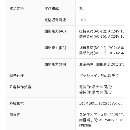
非含有に対応した製品が提供可能な商品で
接点定格
接点構成
2b
す。
対応予定：EU RoHS指令（10物質）の非含
ご利用条件
定格通電電流
10A
有に対応した製品に切り替える予定のある
商品です。
開閉能力(AC)
抵抗負荷(AC-12): AC24V 10A/A
対応予定なし：EU RoHS指令（10物質）の
誘導負荷(AC-15): AC24V 10A/AC
以下の条件をお読みいただき、同意のうえ
非含有に非対応の商品で、対応品を出す予
ご利用ください。
定はありません。
開閉能力(DC)
抵抗負荷(DC-12): DC24V 8A/DC
調査・確認中：EU RoHS指令（10物質）の
誘導負荷(DC-13): DC24V 4A/DC
本サービスは、当社制御機器事業取扱
※1 中国RoHS○×表
非含有の対応状況を調査中または確認中の
商品の当社在庫状況および標準価格
開閉能力説明
測定条件: 周囲温度 20±2℃、
商品です。
(税抜)を提供させていただくもので
「○」：最大均質材料含有率が中国RoHSの
非該当品：ライセンス料など無形物で、有
す。
端子仕様
プッシュインPlus端子台
基準値以下であることを示します。
害物質有無と関係のない商品です。
当社制御機器事業取扱商品の中には、
「×」：最大均質材料含有率が中国RoHSの
仕入先様の事情により、非含有部品として
本サービスの対象外となる商品もある
許容操作頻度
電気的: 最大30回/分
基準値を超えていることを示します。
いたものが、含有品と判明した場合などや
当社は、これら貴社製品のうち、外国
ことをご了承ください。
機械的: 最大30回/分
「－」：未確認です。当社販売部門へお問
むを得ず変更することがあります。
為替および外国貿易法に定める商品
在庫状況および標準価格照会結果は、
い合わせください。
（以下｢規制貨物等」という）を輸出
絶縁抵抗
100MΩ以上 (DC500Vメガ、
記載している更新日時点での社内デー
*EU RoHS指令（10物質）：
または国外への提供する場合は、日本
記
タに基づき作成されるものであり、閲
説明
鉛(Pb) 1000ppm以下、 水銀(Hg) 1000ppm以下、 カド
*中国RoHS10物質の基準値 (GB/T26572)：
国政府の輸出許可(または役務取引許
耐電圧
各端子とアース間: AC2500V 50/
号
覧された時点での実際の在庫および標
ミウム(Cd) 100ppm以下、
Pb(鉛) :1000ppm、 Hg(水銀) : 1000ppm、 Cd(カドミウ
同極端子間: AC2500V 50/60
可)を取得するなどの必要な手続きを
六価クロム(Cr(Ⅵ)) 1000ppm以下、ポリ臭化ビフェニル
ム) : 100ppm、
準価格とは異なる場合があることをご
類(PBB) 1000ppm以下、ポリ臭化ジフェニルエーテル類
(初期値)
Cr(Ⅵ)(六価クロム) : 1000ppm、 PBBs(ポリ臭化ビフェ
とります。
了承ください。
(PBDE) 1000ppm以下、フタル酸ビス(2-エチルヘキシ