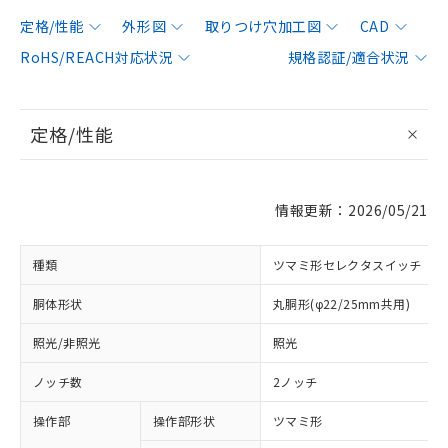
定格/性能
外形図
取りつけ穴加工図
CAD
RoHS/REACH対応状況
規格認証/適合状況
定格/性能
情報更新：2026/05/21
種類
ツマミ形セレクタスイッチ
胴体形状
丸胴形(φ22/25mm共用)
照光/非照光
照光
ノッチ数
2ノッチ
操作部
操作部形状
ツマミ形