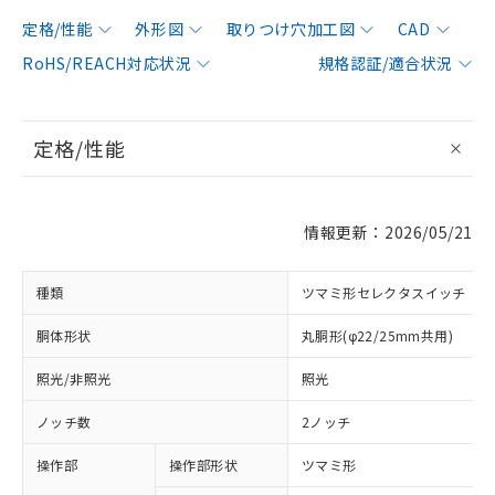
定格/性能
外形図
取りつけ穴加工図
CAD
RoHS/REACH対応状況
規格認証/適合状況
定格/性能
情報更新：2026/05/21
種類
ツマミ形セレクタスイッチ
胴体形状
丸胴形(φ22/25mm共用)
照光/非照光
照光
ノッチ数
2ノッチ
操作部
操作部形状
ツマミ形