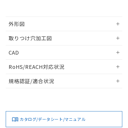
EU RoHS指令（10物質）の非含有証明書
※当社の共同利用者とは、
"個人情報
51物質の非含有証明書（当社基準）
の共同利用に関して"
の「1.共同利
※本証明書は発行日時点で非含有を証明す
用者の範囲」に記載されている法人を
るもので、過去に遡って非含有を証明する
指します。
外形図
ものではありません。
また、RoHS指令のフタル酸エステル類４
情報更新：2026/05/21
取りつけ穴加工図
物質の対応では、対応完了までの期間は出
荷製品に未対応品が混在することから備考
情報更新：2026/05/21
欄に対応日を記載しておりました。
CAD
既に当社にて対応品への在庫切替を完了
していることから、特段のことがない限
ログイン/会員登録いただくと、CADデータをダウンロー
RoHS/REACH対応状況
り、2022年1月12日より割愛しておりま
ドすることができます。
す。
情報更新：2026/7/29
規格認証/適合状況
ログイン/会員登録
EU RoHS
注意事項・凡例
A22NW-2BM-TGA-P101-GEについての規格認証/適合状況に
ついては、「カスタマーサポートセンタ お客様相談室」また
は貴社担当オムロン営業員または販売店にお問い合わせくだ
対応状況
対応予定月
※1
※2
さい。
ダウンロードデータをご利用いただく前に、以下を必ずお読
みください。
カタログ/データシート/マニュアル
対応済み
ソフトウェアの使用条件
お問い合わせ