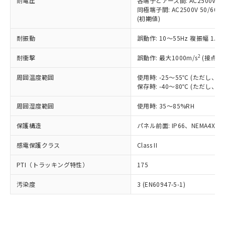
準価格とは異なる場合があることをご
耐電圧
各端子とアース間: AC2500V 50/
類(PBB) 1000ppm以下、ポリ臭化ジフェニルエーテル類
Cr(Ⅵ)(六価クロム) : 1000ppm、 PBBs(ポリ臭化ビフェ
とります。
同極端子間: AC2500V 50/60
了承ください。
(PBDE) 1000ppm以下、フタル酸ビス(2-エチルヘキシ
○
一定数以上の在庫あり
ニル類) : 1000ppm、 PBDEs(ポリ臭化ジフェニルエーテ
当社は規制貨物を破棄する場合は、完
(初期値)
ル) (DEHP)(別名：DOP) 1000ppm以下、フタル酸ブチ
正式な納期状況および標準価格はお客
ル類) : 1000ppm、
ルベンジル（BBP） 1000ppm以下、フタル酸ジブチル
全に破砕するなど、違法に輸出されな
DBP(フタル酸ジブチル) : 1000ppm、 DIBP(フタル酸ジ
様のお取引先、またはお客様担当のオ
（DBP） 1000ppm以下、フタル酸ジイソブチル
イソブチル) : 1000ppm、 BBP(フタル酸ブチルベンジ
△
一定数には満たないが在庫あり
耐振動
誤動作: 10～55Hz 複振幅 1.
いよう必要な手段を講じます。
ムロン制御機器販売店・当社販売員に
(DIBP) 1000ppm以下
ル) : 1000ppm、
当社は貴社製品を、核兵器、ミサイ
但し、RoHS指令で産業用監視および制御機器に対する
DEHP(フタル酸ビス(2-エチルヘキシル)) : 1000ppm
ご相談ください。
2
耐衝撃
適用除外項目は除く。
誤動作: 最大1000m/s
(接点開
ル、化学兵器、生物兵器またはその他
－
在庫なし(最新の在庫状況につ
オムロン制御機器販売店や当社販売拠
フタル酸エステル類の４物質については閾値を超える意
武器並びにこれらの製造装置等に一切
いては、お客様のお取引先、ま
図的な使用がないことを確認しています。
点は「
販売ネットワーク
」をご確認
周囲温度範囲
使用時: -25～55℃ (ただし
※2 環境保護使用期限
使用いたしません。
たはお客様担当のオムロン制御
ください。
保存時: -40～80℃ (ただし
当社は、貴社製品を第三者に販売する
機器販売店・当社販売員にご確
在庫状況および標準価格結果を当社の
※2 対応予定月
「ｅ」：有害物質（10物質）のすべてが基
場合は、上記1、2および3の内容を当
認ください)
事前の承諾なく第三者に漏洩または開
周囲湿度範囲
使用時: 35～85%RH
準値以下であることを示します。
該第三者に通知します。また当社は、
示しないようお願いします。
部品在庫の切り替え状況などにより、予定
「10」：通常の使用状況下において有害物
販売先および販売に係わる関係者が違
保護構造
パネル前面: IP66、NEMA4X, N
マイパーツ機能（部品リスト作成サー
空
受注生産機種、また在庫状況の
月が前後することがあります。
質が外部に漏えいし、環境に深刻な影響を
法に輸出するおそれがある場合は、取
ビス）をご利用いただくには、I-Web
白
情報を公開していない機種
及ぼさない年数を意味します。
り引きをいたしません。
感電保護クラス
Class II
メンバーズにご登録されている必要が
「－」：未確認です。当社販売部門へお問
あります。
い合わせください。
PTI（トラッキング特性）
175
お客様が当ウェブサイト上で当社にご
※3 非含有証明書ダウンロード
登録された部品リストについて、当社
汚染度
3 (EN60947-5-1)
および当社の共同利用者が、当社の製
下記の非含有証明書をダウンロードするこ
品・サービスに関するお客様との取
とができます。
合意する
キャンセル
引・商談に必要な範囲で利用すること
をご了承ください。