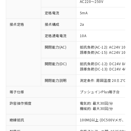
AC220～250V
対応済み：EU RoHS指令（10物質）の
非含有に対応した製品が提供可能な商品で
定格電流
5mA
す。
対応予定：EU RoHS指令（10物質）の非含
接点定格
接点構成
2a
ご利用条件
有に対応した製品に切り替える予定のある
定格通電電流
10A
商品です。
対応予定なし：EU RoHS指令（10物質）の
以下の条件をお読みいただき、同意のうえ
開閉能力(AC)
抵抗負荷(AC-12): AC24V 10A/A
非含有に非対応の商品で、対応品を出す予
誘導負荷(AC-15): AC24V 10A/AC
ご利用ください。
定はありません。
調査・確認中：EU RoHS指令（10物質）の
本サービスは、当社制御機器事業取扱
開閉能力(DC)
抵抗負荷(DC-12): DC24V 8A/DC
※1 中国RoHS○×表
非含有の対応状況を調査中または確認中の
誘導負荷(DC-13): DC24V 4A/DC
商品の当社在庫状況および標準価格
商品です。
(税抜)を提供させていただくもので
「○」：最大均質材料含有率が中国RoHSの
非該当品：ライセンス料など無形物で、有
開閉能力説明
測定条件: 周囲温度 20±2℃、
す。
基準値以下であることを示します。
害物質有無と関係のない商品です。
当社制御機器事業取扱商品の中には、
「×」：最大均質材料含有率が中国RoHSの
仕入先様の事情により、非含有部品として
端子仕様
プッシュインPlus端子台
本サービスの対象外となる商品もある
基準値を超えていることを示します。
いたものが、含有品と判明した場合などや
当社は、これら貴社製品のうち、外国
ことをご了承ください。
「－」：未確認です。当社販売部門へお問
許容操作頻度
電気的: 最大30回/分
むを得ず変更することがあります。
為替および外国貿易法に定める商品
在庫状況および標準価格照会結果は、
機械的: 最大30回/分
い合わせください。
（以下｢規制貨物等」という）を輸出
記載している更新日時点での社内デー
*EU RoHS指令（10物質）：
または国外への提供する場合は、日本
記
タに基づき作成されるものであり、閲
説明
絶縁抵抗
100MΩ以上 (DC500Vメガ、
鉛(Pb) 1000ppm以下、 水銀(Hg) 1000ppm以下、 カド
*中国RoHS10物質の基準値 (GB/T26572)：
国政府の輸出許可(または役務取引許
号
覧された時点での実際の在庫および標
ミウム(Cd) 100ppm以下、
Pb(鉛) :1000ppm、 Hg(水銀) : 1000ppm、 Cd(カドミウ
可)を取得するなどの必要な手続きを
六価クロム(Cr(Ⅵ)) 1000ppm以下、ポリ臭化ビフェニル
ム) : 100ppm、