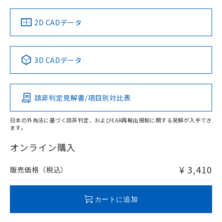
中国 RoHS
注意事項・凡例
2D CADデータ
中国 RoHS表
※1 ※2
3D CADデータ
Pb
Hg
Cd
Cr(VI)
該非判定見解書/項目別対比表
O
O
O
O
日本の外為法に基づく該非判定、およびEAR再輸出規制に関する見解が入手でき
ます。
"対応済み"や非含有の記載がされた商品であっても、流通
在庫等で未対応品が混在する可能性があります。
オンライン購入
非含有品が必要な際は、弊社営業部門もしくは販売店へお
問い合わせください。
¥ 3,410
販売価格（税込）
この製品のRoHS/REACH対応状況ページへ
カートに追加