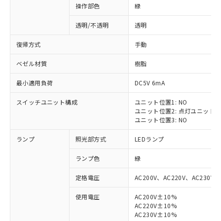
操作部色
緑
透明/不透明
透明
復帰方式
手動
ベゼル材質
樹脂
最小適用負荷
DC5V 6mA
スイッチユニット構成
ユニット位置1: NO
ユニット位置2: 点灯ユニット
ユニット位置3: NO
ランプ
照光部方式
LEDランプ
ランプ色
緑
定格電圧
AC200V、AC220V、AC230V、
使用電圧
AC200V±10%
AC220V±10%
※1 対応状況
AC230V±10%