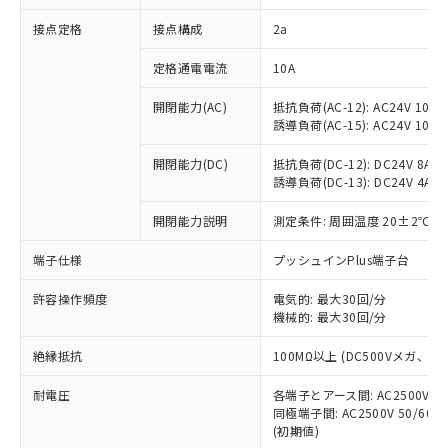
非含有に対応した製品が提供可能な商品で
接点定格
接点構成
2a
す。
対応予定：EU RoHS指令（10物質）の非含
ご利用条件
定格通電電流
10A
有に対応した製品に切り替える予定のある
商品です。
開閉能力(AC)
抵抗負荷(AC-12): AC24V 10A/A
対応予定なし：EU RoHS指令（10物質）の
誘導負荷(AC-15): AC24V 10A/AC
以下の条件をお読みいただき、同意のうえ
非含有に非対応の商品で、対応品を出す予
ご利用ください。
定はありません。
開閉能力(DC)
抵抗負荷(DC-12): DC24V 8A/DC
調査・確認中：EU RoHS指令（10物質）の
誘導負荷(DC-13): DC24V 4A/DC
本サービスは、当社制御機器事業取扱
※1 中国RoHS○×表
非含有の対応状況を調査中または確認中の
商品の当社在庫状況および標準価格
開閉能力説明
測定条件: 周囲温度 20±2℃、
商品です。
(税抜)を提供させていただくもので
「○」：最大均質材料含有率が中国RoHSの
非該当品：ライセンス料など無形物で、有
す。
端子仕様
プッシュインPlus端子台
基準値以下であることを示します。
害物質有無と関係のない商品です。
当社制御機器事業取扱商品の中には、
「×」：最大均質材料含有率が中国RoHSの
仕入先様の事情により、非含有部品として
本サービスの対象外となる商品もある
許容操作頻度
電気的: 最大30回/分
基準値を超えていることを示します。
いたものが、含有品と判明した場合などや
当社は、これら貴社製品のうち、外国
ことをご了承ください。
機械的: 最大30回/分
「－」：未確認です。当社販売部門へお問
むを得ず変更することがあります。
為替および外国貿易法に定める商品
在庫状況および標準価格照会結果は、
い合わせください。
（以下｢規制貨物等」という）を輸出
絶縁抵抗
100MΩ以上 (DC500Vメガ、
記載している更新日時点での社内デー
*EU RoHS指令（10物質）：
または国外への提供する場合は、日本
記
タに基づき作成されるものであり、閲
説明
鉛(Pb) 1000ppm以下、 水銀(Hg) 1000ppm以下、 カド
*中国RoHS10物質の基準値 (GB/T26572)：
国政府の輸出許可(または役務取引許
耐電圧
各端子とアース間: AC2500V 50/
号
覧された時点での実際の在庫および標
ミウム(Cd) 100ppm以下、
Pb(鉛) :1000ppm、 Hg(水銀) : 1000ppm、 Cd(カドミウ
同極端子間: AC2500V 50/60
可)を取得するなどの必要な手続きを
六価クロム(Cr(Ⅵ)) 1000ppm以下、ポリ臭化ビフェニル
ム) : 100ppm、
準価格とは異なる場合があることをご
類(PBB) 1000ppm以下、ポリ臭化ジフェニルエーテル類
(初期値)
Cr(Ⅵ)(六価クロム) : 1000ppm、 PBBs(ポリ臭化ビフェ
とります。
了承ください。
(PBDE) 1000ppm以下、フタル酸ビス(2-エチルヘキシ