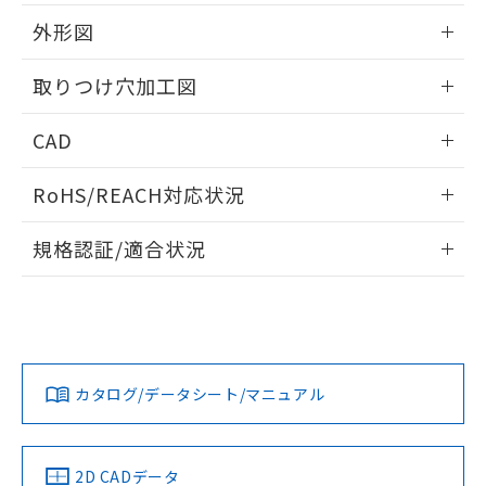
51物質の非含有証明書（当社基準）
の共同利用に関して"
の「1.共同利
※本証明書は発行日時点で非含有を証明す
外形図
用者の範囲」に記載されている法人を
るもので、過去に遡って非含有を証明する
指します。
ものではありません。
情報更新：2026/05/21
取りつけ穴加工図
また、RoHS指令のフタル酸エステル類４
物質の対応では、対応完了までの期間は出
情報更新：2026/05/21
CAD
荷製品に未対応品が混在することから備考
欄に対応日を記載しておりました。
ログイン/会員登録いただくと、CADデータをダウンロー
既に当社にて対応品への在庫切替を完了
RoHS/REACH対応状況
ドすることができます。
していることから、特段のことがない限
り、2022年1月12日より割愛しておりま
情報更新：2026/7/29
規格認証/適合状況
す。
ログイン/会員登録
EU RoHS
注意事項・凡例
A22NW-2BM-TGA-P101-GCについての規格認証/適合状況に
ついては、「カスタマーサポートセンタ お客様相談室」また
は貴社担当オムロン営業員または販売店にお問い合わせくだ
対応状況
対応予定月
※1
※2
さい。
ダウンロードデータをご利用いただく前に、以下を必ずお読
みください。
カタログ/データシート/マニュアル
対応済み
ソフトウェアの使用条件
お問い合わせ
中国 RoHS
注意事項・凡例
2D CADデータ