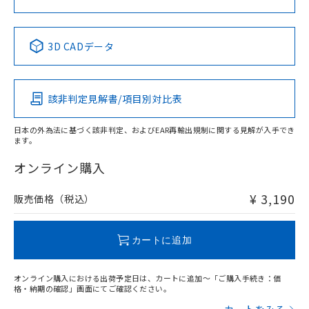
中国 RoHS表
※1 ※2
3D CADデータ
Pb
Hg
Cd
Cr(VI)
該非判定見解書/項目別対比表
X
O
O
O
日本の外為法に基づく該非判定、およびEAR再輸出規制に関する見解が入手でき
ます。
"対応済み"や非含有の記載がされた商品であっても、流通
在庫等で未対応品が混在する可能性があります。
オンライン購入
非含有品が必要な際は、弊社営業部門もしくは販売店へお
問い合わせください。
¥ 3,190
販売価格（税込）
この製品のRoHS/REACH対応状況ページへ
カートに追加
オンライン購入における出荷予定日は、カートに追加～「ご購入手続き：価
格・納期の確認」画面にてご確認ください。