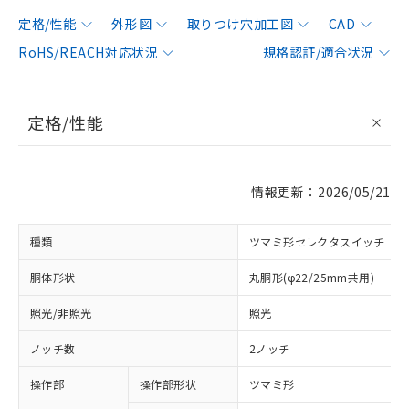
定格/性能
外形図
取りつけ穴加工図
CAD
RoHS/REACH対応状況
規格認証/適合状況
定格/性能
情報更新：2026/05/21
種類
ツマミ形セレクタスイッチ
胴体形状
丸胴形(φ22/25mm共用)
照光/非照光
照光
ノッチ数
2ノッチ
操作部
操作部形状
ツマミ形