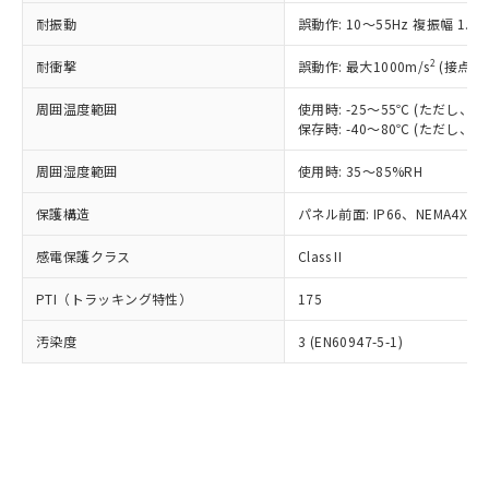
○
一定数以上の在庫あり
ニル類) : 1000ppm、 PBDEs(ポリ臭化ジフェニルエーテ
当社は規制貨物を破棄する場合は、完
ル) (DEHP)(別名：DOP) 1000ppm以下、フタル酸ブチ
正式な納期状況および標準価格はお客
ル類) : 1000ppm、
耐振動
誤動作: 10～55Hz 複振幅 1.
ルベンジル（BBP） 1000ppm以下、フタル酸ジブチル
全に破砕するなど、違法に輸出されな
DBP(フタル酸ジブチル) : 1000ppm、 DIBP(フタル酸ジ
様のお取引先、またはお客様担当のオ
（DBP） 1000ppm以下、フタル酸ジイソブチル
イソブチル) : 1000ppm、 BBP(フタル酸ブチルベンジ
△
一定数には満たないが在庫あり
いよう必要な手段を講じます。
ムロン制御機器販売店・当社販売員に
(DIBP) 1000ppm以下
2
耐衝撃
ル) : 1000ppm、
誤動作: 最大1000m/s
(接点開
当社は貴社製品を、核兵器、ミサイ
但し、RoHS指令で産業用監視および制御機器に対する
DEHP(フタル酸ビス(2-エチルヘキシル)) : 1000ppm
ご相談ください。
適用除外項目は除く。
ル、化学兵器、生物兵器またはその他
－
在庫なし(最新の在庫状況につ
オムロン制御機器販売店や当社販売拠
周囲温度範囲
使用時: -25～55℃ (ただし
フタル酸エステル類の４物質については閾値を超える意
武器並びにこれらの製造装置等に一切
いては、お客様のお取引先、ま
図的な使用がないことを確認しています。
保存時: -40～80℃ (ただし
点は「
販売ネットワーク
」をご確認
※2 環境保護使用期限
使用いたしません。
たはお客様担当のオムロン制御
ください。
当社は、貴社製品を第三者に販売する
周囲湿度範囲
使用時: 35～85%RH
機器販売店・当社販売員にご確
在庫状況および標準価格結果を当社の
※2 対応予定月
「ｅ」：有害物質（10物質）のすべてが基
場合は、上記1、2および3の内容を当
認ください)
事前の承諾なく第三者に漏洩または開
準値以下であることを示します。
保護構造
パネル前面: IP66、NEMA4X, N
該第三者に通知します。また当社は、
示しないようお願いします。
部品在庫の切り替え状況などにより、予定
「10」：通常の使用状況下において有害物
販売先および販売に係わる関係者が違
マイパーツ機能（部品リスト作成サー
空
受注生産機種、また在庫状況の
感電保護クラス
Class II
月が前後することがあります。
質が外部に漏えいし、環境に深刻な影響を
法に輸出するおそれがある場合は、取
ビス）をご利用いただくには、I-Web
白
情報を公開していない機種
及ぼさない年数を意味します。
り引きをいたしません。
メンバーズにご登録されている必要が
PTI（トラッキング特性）
175
「－」：未確認です。当社販売部門へお問
あります。
い合わせください。
お客様が当ウェブサイト上で当社にご
汚染度
3 (EN60947-5-1)
※3 非含有証明書ダウンロード
登録された部品リストについて、当社
および当社の共同利用者が、当社の製
下記の非含有証明書をダウンロードするこ
品・サービスに関するお客様との取
とができます。
合意する
キャンセル
引・商談に必要な範囲で利用すること
をご了承ください。
EU RoHS指令（10物質）の非含有証明書
※当社の共同利用者とは、
"個人情報