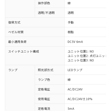
操作部色
緑
透明/不透明
透明
復帰方式
手動
ベゼル材質
樹脂
最小適用負荷
DC5V 6mA
スイッチユニット構成
ユニット位置1: NO
ユニット位置2: 点灯ユニット
ユニット位置3: NO
ランプ
照光部方式
LEDランプ
ランプ色
緑
定格電圧
AC/DC24V
※1 対応状況
使用電圧
AC/DC24V±10%
定格電流
5mA
対応済み：EU RoHS指令（10物質）の