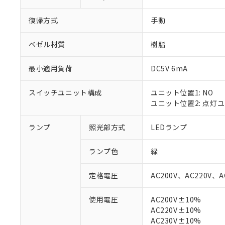
復帰方式
手動
ベゼル材質
樹脂
最小適用負荷
DC5V 6mA
スイッチユニット構成
ユニット位置1: NO
ユニット位置2: 点灯
ランプ
照光部方式
LEDランプ
※1 対応状況
ランプ色
緑
対応済み：EU
定格電圧
AC200V、AC220V、A
対応予定：EU R
対応予定なし：EU
使用電圧
AC200V±10%
調査・確認中：EU
ご利用条件
AC220V±10%
非該当品：ライセ
※1 中国RoHS
AC230V±10%
仕入先様の事情に