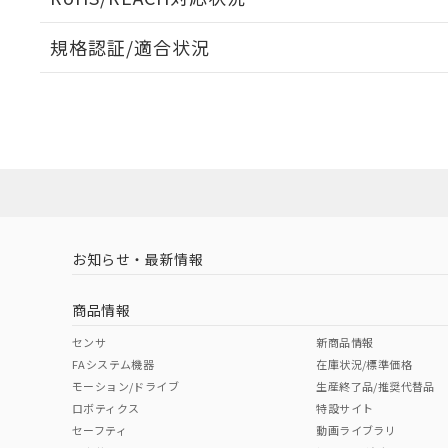
規格認証/適合状況
EU RoHS
注意事項・凡例
A22NW-2BM-TGA-P100-GEについての規格認証/
営業員または販売店にお問い合わせください。
ダウンロードデータをご利用いただく前に、以下を必ずお読
対応状況
対応予定月
※1
※2
ソフトウェアの使用条件
対応済み
お知らせ・最新情報
中国 RoHS
注意事項・凡例
商品情報
中国 RoHS表
※1 ※2
センサ
新商品情報
FAシステム機器
在庫状況/標準価格
Pb
Hg
Cd
Cr(V
モーション/ドライブ
生産終了品/推奨代替品
ロボティクス
特設サイト
セーフティ
動画ライブラリ