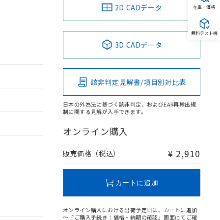
2D CADデータ
在庫・価格
無料テスト機
3D CADデータ
該非判定見解書/項目別対比表
日本の外為法に基づく該非判定、およびEAR再輸出規
制に関する見解が入手できます。
オンライン購入
¥ 2,910
販売価格（税込）
カートに追加
オンライン購入における出荷予定日は、カートに追加
～「ご購入手続き：価格・納期の確認」画面にてご確