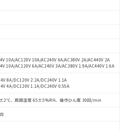
みいただき、同意のうえご利用ください。
材料含有率が中国RoHSの基準値以下であることを示します。
材料含有率が中国RoHSの基準値を超えていることを示します。
、当社制御機器事業取扱商品の当社在庫状況および標準価格(税抜)
ら貴社製品のうち、外国為替および外国貿易法に定める商品（以下｢
質）：
す。当社販売部門へお問い合わせください。
 水銀(Hg) 1000ppm以下、 カドミウム(Cd) 100ppm以下、
たは国外への提供する場合は、日本国政府の輸出許可(または役務取
000ppm以下、ポリ臭化ビフェニル類(PBB) 1000ppm以下、ポリ臭化ジフェニルエーテル類(P
事業取扱商品の中には、本サービスの対象外となる商品もあること
手続きをとります。
キシル) (DEHP)(別名：DOP) 1000ppm以下、フタル酸ブチルベンジル（BBP） 100
(GB/T26572)：
以下、フタル酸ジイソブチル (DIBP) 1000ppm以下
び標準価格照会結果は、記載している更新日時点での社内データに
物を破棄する場合は、完全に破砕するなど、違法に輸出されないよ
(水銀) : 1000ppm、 Cd(カドミウム) : 100ppm、
業用監視および制御機器に対する適用除外項目は除く。
覧された時点での実際の在庫および標準価格とは異なる場合がある
1000ppm、 PBBs(ポリ臭化ビフェニル類) : 1000ppm、 PBDEs(ポリ臭化ジフェニルエーテル類
物質については閾値を超える意図的な使用がないことを確認しています。
上の在庫あり
 1000ppm、 DIBP(フタル酸ジイソブチル) : 1000ppm、 BBP(フタル酸ブチルベンジル) :
品を、核兵器、ミサイル、化学兵器、生物兵器またはその他武器並
チルヘキシル)) : 1000ppm
況および標準価格はお客様のお取引先、またはお客様担当のオムロ
用いたしません。
V 10A/AC120V 10A/AC240V 6A/AC380V 2A/AC440V 2A
ご相談ください。
は満たないが在庫あり
製品を第三者に販売する場合は、上記1、2および3の内容を当該第
 10A/AC120V 6A/AC240V 3A/AC380V 1.9A/AC440V 1.6A
機器販売店や当社販売拠点は「
販売ネットワーク
」をご確認くだ
販売先および販売に係わる関係者が違法に輸出するおそれがある場
用期限
び標準価格結果を当社の事前の承諾なく第三者に漏洩または開示し
え状況などにより、予定月が前後することがあります。
(最新の在庫状況については、お客様のお取引先、またはお客様担当
V 8A/DC120V 2.2A/DC240V 1.1A
（10物質）のすべてが基準値以下であることを示します。
店・当社販売員にご確認ください)
能（部品リスト作成サービス）をご利用いただくには、I-Webメン
V 4A/DC120V 1.1A/DC240V 0.55A
使用状況下において有害物質が外部に漏えいし、環境に深刻な影響を
あります。
機種、また在庫状況の情報を公開していない機種
ェブサイト上で当社にご登録された部品リストについて、当社およ
書ダウンロード
す。当社販売部門へお問い合わせください。
0±2℃、周囲湿度 65±5%RH、操作ひん度 30回/min
品・サービスに関するお客様との取引・商談に必要な範囲で利用す
合意する
キャンセル
書をダウンロードすることができます。
子台
利用者とは、
"個人情報の共同利用に関して"
の「1.共同利用者の
します。
10物質）の非含有証明書
明書（当社基準）