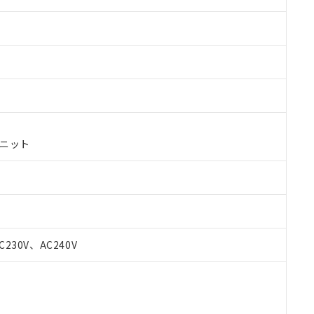
ユニット
 RoHS指令（10物質）の非含有に対応した製品が提供可能な商品です
C230V、AC240V
oHS指令（10物質）の非含有に対応した製品に切り替える予定のある
 RoHS指令（10物質）の非含有に非対応の商品で、対応品を出す予
 RoHS指令（10物質）の非含有の対応状況を調査中または確認中の
ンス料など無形物で、有害物質有無と関係のない商品です。
○×表
より、非含有部品としていたものが、含有品と判明した場合などやむ