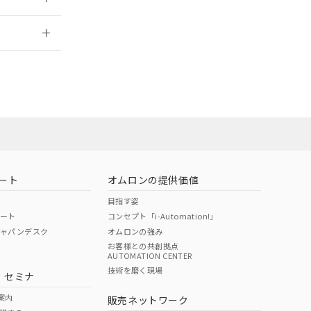
2026/7/29
担当オムロン
お問い合わせ
ート
オムロンの提供価値
目指す姿
ポート
コンセプト「i-Automation!」
ジャパンデスク
オムロンの強み
お客様との共創拠点
AUTOMATION CENTER
DIBP
BBP
DEHP
環境保護
技術を磨く現場
・セミナ
使用期限
案内
販売ネットワーク