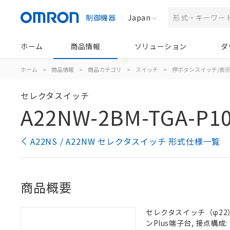
制御機器
Japan
ホーム
商品情報
ソリューション
ダ
ホーム
>
商品情報
>
商品カテゴリ
>
スイッチ
>
押ボタンスイッチ/表
セレクタスイッチ
A22NW-2BM-TGA-P1
A22NS / A22NW セレクタスイッチ 形式仕様一覧
商品概要
セレクタスイッチ（φ22）,
ンPlus端子台, 接点構成: 