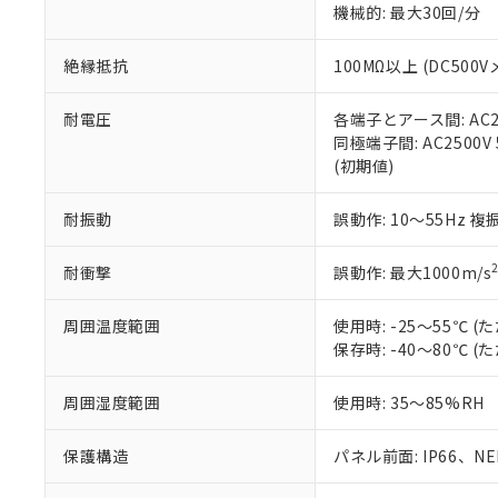
機械的: 最大30回/分
※本証明書は発行
また、RoHS指
混在することから
絶縁抵抗
100MΩ以上 (DC5
既に当社にて対応
り割愛しておりま
耐電圧
各端子とアース間: AC250
同極端子間: AC2500V
(初期値)
耐振動
誤動作: 10～55Hz 複
耐衝撃
誤動作: 最大1000m/s
周囲温度範囲
使用時: -25～55℃
保存時: -40～80℃
周囲湿度範囲
使用時: 35～85%RH
保護構造
パネル前面: IP66、NEM