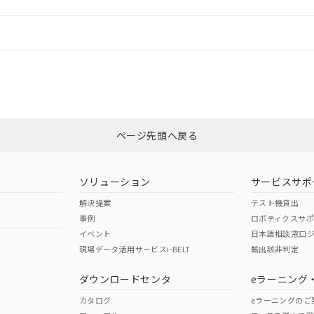
情報更新：
ログイン/会員登録
適合状況については、「カスタマーサポートセンタ お客様相談室」または貴社
みください。
非含有証明書
※3
ページ先頭へ戻る
ダウンロードはこちら
ソリューション
サービスサポ
解決提案
テスト機貸出
事例
ロボティクスサ
イベント
日本語相談窓口
現場データ活用サービスi-BELT
輸出該非判定
I)
PBBs
PBDEs
DBP
ダウンロードセンタ
eラーニング
カタログ
eラーニングのご