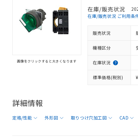
在庫/販売状況
20
在庫/販売状況 ご利用条
販売状況
機種区分
画像をクリックすると大きくなります
在庫状況
標準価格(税別)
詳細情報
定格/性能
外形図
取りつけ穴加工図
CAD