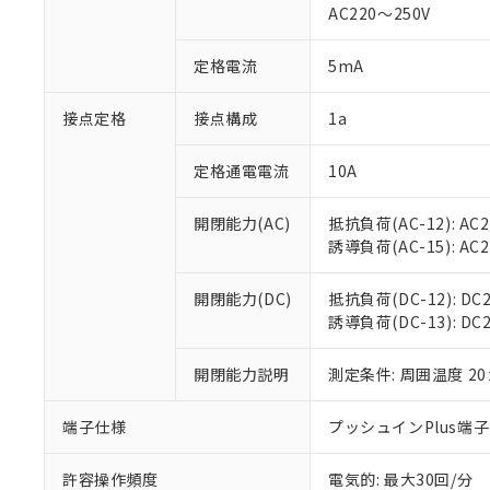
AC220～250V
があります。
以下の条件をお読
「○」：最大均質
「×」：最大均質
本サービスは
当社は、これ
定格電流
5mA
*EU RoHS指令（10物
「－」：未確認で
鉛(Pb) 1000ppm以下、
くものです。
う）を輸出ま
記
説明
六価クロム(Cr(Ⅵ)) 1
当社制御機器
などの必要な
フタル酸ビス(2-エチルヘ
接点定格
接点構成
1a
号
*中国RoHS10物質の基準値 
ル（DBP） 1000ppm
在庫状況およ
当社は規制貨
Pb(鉛) :1000ppm、 Hg
但し、RoHS指令で産
のであり、閲
ます。
Cr(Ⅵ)(六価クロム) : 
フタル酸エステル類の４
定格通電電流
10A
○
一定数以
DBP(フタル酸ジブチル) :
い。
当社は貴社製
DEHP(フタル酸ビス(2-エ
正式な納期状
置等に一切使
開閉能力(AC)
抵抗負荷(AC-12): AC24
当社販売員に
※2 対応予定月
△
一定数に
当社は、貴社
誘導負荷(AC-15): AC24V
オムロン制御
また当社は、
※2 環境保護使
在庫状況およ
部品在庫の切り替
たしません。
－
在庫なし
す。
開閉能力(DC)
抵抗負荷(DC-12): DC24
「ｅ」：有害物質
機器販売
マイパーツ機
誘導負荷(DC-13): DC24
「10」：通常の
ている必要が
味します。
空
受注生産
お客様が当ウ
※3 非含有証明
「－」：未確認で
開閉能力説明
測定条件: 周囲温度 2
白
が、当社の製
さい。
下記の非含有証明
端子仕様
プッシュインPlus端
※当社の共同
いる法人を指
EU RoHS指令（
許容操作頻度
電気的: 最大30回/分
51物質の非含有証