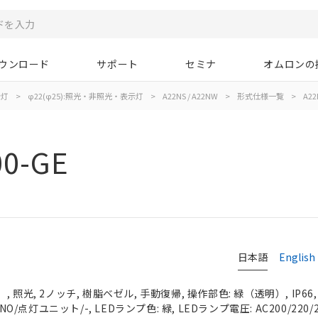
ウンロード
サポート
セミナ
オムロンの
示灯
>
φ22(φ25):照光・非照光・表示灯
>
A22NS / A22NW
>
形式仕様一覧
>
A22
00-GE
日本語
English
 照光, 2ノッチ, 樹脂ベゼル, 手動復帰, 操作部色: 緑（透明）, IP66
NO/点灯ユニット/-, LEDランプ色: 緑, LEDランプ電圧: AC200/220/2