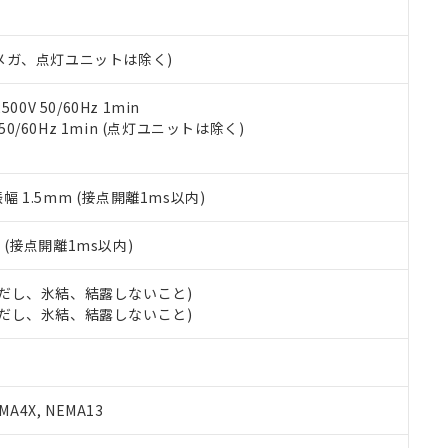
日時点で非含有を証明するもので、過去に遡って非含有を証明するも
令のフタル酸エステル類４物質の対応では、対応完了までの期間は出
備考欄に対応日を記載しておりました。
00Vメガ、点灯ユニットは除く)
品への在庫切替を完了していることから、特段のことがない限り、20
す。
0V 50/60Hz 1min
 50/60Hz 1min (点灯ユニットは除く)
振幅 1.5mm (接点開離1ms以内)
2
(接点開離1ms以内)
 (ただし、氷結、結露しないこと)
 (ただし、氷結、結露しないこと)
A4X, NEMA13