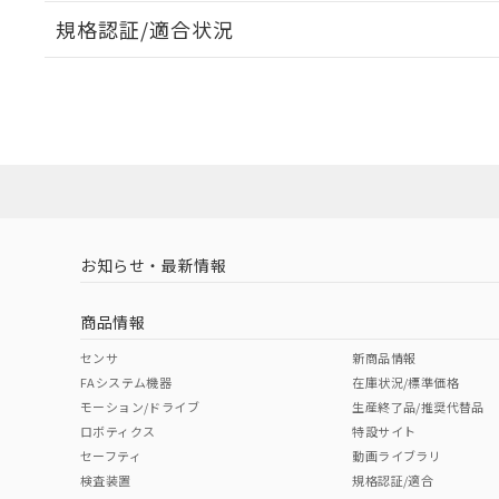
規格認証/適合状況
EU RoHS
注意事項・凡例
A22NW-2BM-TGA-P100-GDについての規格認証/
営業員または販売店にお問い合わせください。
ダウンロードデータをご利用いただく前に、以下を必ずお読
対応状況
対応予定月
※1
※2
ソフトウェアの使用条件
対応済み
お知らせ・最新情報
中国 RoHS
注意事項・凡例
商品情報
中国 RoHS表
※1 ※2
センサ
新商品情報
FAシステム機器
在庫状況/標準価格
Pb
Hg
Cd
Cr(V
モーション/ドライブ
生産終了品/推奨代替品
ロボティクス
特設サイト
セーフティ
動画ライブラリ
検査装置
規格認証/適合
O
O
O
O