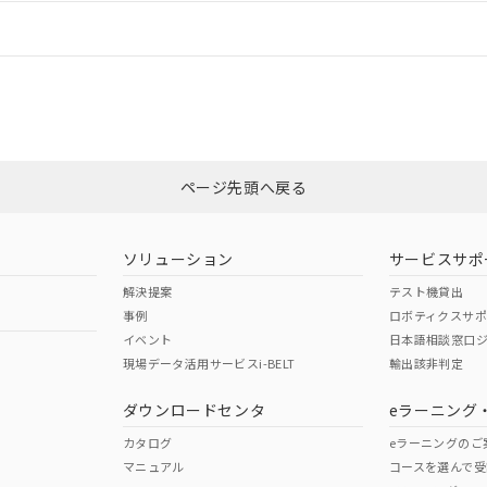
情報更新：
ログイン/会員登録
適合状況については、「カスタマーサポートセンタ お客様相談室」または貴
みください。
非含有証明書
※3
ページ先頭へ戻る
ダウンロードはこちら
ソリューション
サービスサポ
解決提案
テスト機貸出
事例
ロボティクスサ
イベント
日本語相談窓口
現場データ活用サービスi-BELT
輸出該非判定
I)
PBBs
PBDEs
DBP
ダウンロードセンタ
eラーニング
カタログ
eラーニングのご
マニュアル
コースを選んで受
O
O
O