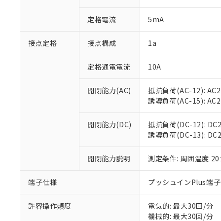
があります。
以下の条件をお読
「○」：最大均質
定格電流
5mA
「×」：最大均質
本サービスは
当社は、これ
*EU RoHS指令（10物
「－」：未確認で
鉛(Pb) 1000ppm以下、
くものです。
う）を輸出ま
記
説明
六価クロム(Cr(Ⅵ)) 1
接点定格
接点構成
1a
当社制御機器
などの必要な
フタル酸ビス(2-エチルヘ
号
*中国RoHS10物質の基準値 
ル（DBP） 1000ppm
在庫状況およ
当社は規制貨
Pb(鉛) :1000ppm、 Hg
但し、RoHS指令で産
のであり、閲
ます。
定格通電電流
10A
Cr(Ⅵ)(六価クロム) : 
フタル酸エステル類の４
○
一定数以
DBP(フタル酸ジブチル) :
い。
当社は貴社製
DEHP(フタル酸ビス(2-エ
正式な納期状
置等に一切使
開閉能力(AC)
抵抗負荷(AC-12): AC24
当社販売員に
※2 対応予定月
△
一定数に
当社は、貴社
誘導負荷(AC-15): AC24V
オムロン制御
また当社は、
※2 環境保護使
在庫状況およ
部品在庫の切り替
たしません。
－
在庫なし
開閉能力(DC)
抵抗負荷(DC-12): DC24
す。
「ｅ」：有害物質
機器販売
誘導負荷(DC-13): DC24
マイパーツ機
「10」：通常の
ている必要が
味します。
空
受注生産
お客様が当ウ
開閉能力説明
測定条件: 周囲温度 2
※3 非含有証明
「－」：未確認で
白
が、当社の製
さい。
下記の非含有証明
端子仕様
プッシュインPlus端
※当社の共同
いる法人を指
EU RoHS指令（
許容操作頻度
電気的: 最大30回/分
51物質の非含有証
機械的: 最大30回/分