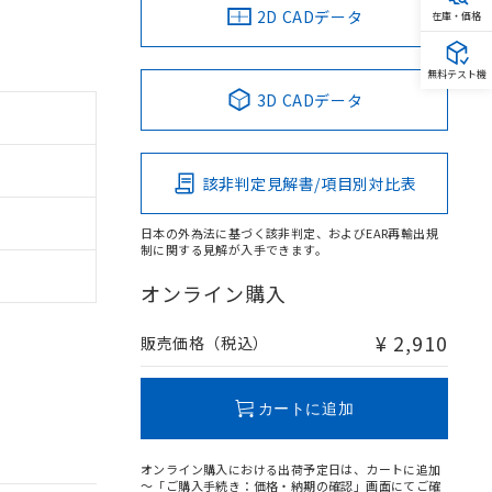
2D CADデータ
在庫・価格
無料テスト機
3D CADデータ
該非判定見解書/項目別対比表
日本の外為法に基づく該非判定、およびEAR再輸出規
制に関する見解が入手できます。
オンライン購入
¥ 2,910
販売価格（税込）
カートに追加
オンライン購入における出荷予定日は、カートに追加
～「ご購入手続き：価格・納期の確認」画面にてご確