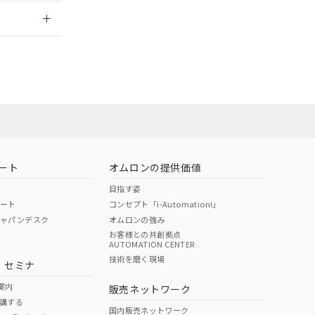
2026/7/29
社担当オムロン
お問い合わせ
ート
オムロンの提供価値
目指す姿
ポート
コンセプト「i-Automation!」
ジャパンデスク
オムロンの強み
お客様との共創拠点
AUTOMATION CENTER
DIBP
BBP
DEHP
環境保護
技術を磨く現場
・セミナ
使用期限
案内
販売ネットワーク
講する
O
O
O
e
国内販売ネットワーク