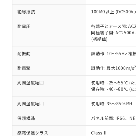
※本証明書は発行
また、RoHS指
絶縁抵抗
100MΩ以上 (DC5
混在することから
既に当社にて対応
り割愛しておりま
耐電圧
各端子とアース間: AC250
同極端子間: AC2500V
(初期値)
耐振動
誤動作: 10～55Hz 複
耐衝撃
誤動作: 最大1000m/s
周囲温度範囲
使用時: -25～55℃
保存時: -40～80℃
周囲湿度範囲
使用時: 35～85%RH
保護構造
パネル前面: IP66、NEM
感電保護クラス
Class II