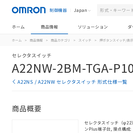
制御機器
Japan
ホーム
商品情報
ソリューション
ダ
ホーム
>
商品情報
>
商品カテゴリ
>
スイッチ
>
押ボタンスイッチ/表
セレクタスイッチ
A22NW-2BM-TGA-P1
A22NS / A22NW セレクタスイッチ 形式仕様一覧
商品概要
セレクタスイッチ（φ22）,
ンPlus端子台, 接点構成: 