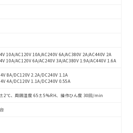
みいただき、同意のうえご利用ください。
材料含有率が中国RoHSの基準値以下であることを示します。
材料含有率が中国RoHSの基準値を超えていることを示します。
、当社制御機器事業取扱商品の当社在庫状況および標準価格(税抜)
ら貴社製品のうち、外国為替および外国貿易法に定める商品（以下｢
質）：
す。当社販売部門へお問い合わせください。
 水銀(Hg) 1000ppm以下、 カドミウム(Cd) 100ppm以下、
たは国外への提供する場合は、日本国政府の輸出許可(または役務取
000ppm以下、ポリ臭化ビフェニル類(PBB) 1000ppm以下、ポリ臭化ジフェニルエーテル類(P
事業取扱商品の中には、本サービスの対象外となる商品もあること
手続きをとります。
キシル) (DEHP)(別名：DOP) 1000ppm以下、フタル酸ブチルベンジル（BBP） 100
(GB/T26572)：
以下、フタル酸ジイソブチル (DIBP) 1000ppm以下
び標準価格照会結果は、記載している更新日時点での社内データに
物を破棄する場合は、完全に破砕するなど、違法に輸出されないよ
(水銀) : 1000ppm、 Cd(カドミウム) : 100ppm、
業用監視および制御機器に対する適用除外項目は除く。
覧された時点での実際の在庫および標準価格とは異なる場合がある
1000ppm、 PBBs(ポリ臭化ビフェニル類) : 1000ppm、 PBDEs(ポリ臭化ジフェニルエーテル類
物質については閾値を超える意図的な使用がないことを確認しています。
上の在庫あり
 1000ppm、 DIBP(フタル酸ジイソブチル) : 1000ppm、 BBP(フタル酸ブチルベンジル) :
品を、核兵器、ミサイル、化学兵器、生物兵器またはその他武器並
チルヘキシル)) : 1000ppm
況および標準価格はお客様のお取引先、またはお客様担当のオムロ
用いたしません。
V 10A/AC120V 10A/AC240V 6A/AC380V 2A/AC440V 2A
ご相談ください。
は満たないが在庫あり
製品を第三者に販売する場合は、上記1、2および3の内容を当該第
 10A/AC120V 6A/AC240V 3A/AC380V 1.9A/AC440V 1.6A
機器販売店や当社販売拠点は「
販売ネットワーク
」をご確認くだ
販売先および販売に係わる関係者が違法に輸出するおそれがある場
用期限
び標準価格結果を当社の事前の承諾なく第三者に漏洩または開示し
え状況などにより、予定月が前後することがあります。
(最新の在庫状況については、お客様のお取引先、またはお客様担当
V 8A/DC120V 2.2A/DC240V 1.1A
（10物質）のすべてが基準値以下であることを示します。
店・当社販売員にご確認ください)
V 4A/DC120V 1.1A/DC240V 0.55A
能（部品リスト作成サービス）をご利用いただくには、I-Webメン
使用状況下において有害物質が外部に漏えいし、環境に深刻な影響を
あります。
機種、また在庫状況の情報を公開していない機種
ェブサイト上で当社にご登録された部品リストについて、当社およ
0±2℃、周囲湿度 65±5%RH、操作ひん度 30回/min
書ダウンロード
す。当社販売部門へお問い合わせください。
品・サービスに関するお客様との取引・商談に必要な範囲で利用す
合意する
キャンセル
書をダウンロードすることができます。
子台
利用者とは、
"個人情報の共同利用に関して"
の「1.共同利用者の
します。
10物質）の非含有証明書
明書（当社基準）