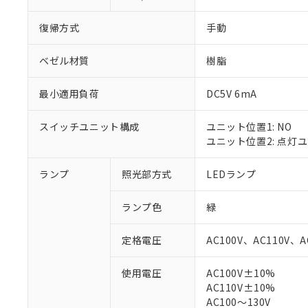
復帰方式
手動
ベゼル材質
樹脂
最小適用負荷
DC5V 6mA
スイッチユニット構成
ユニット位置1: NO
ユニット位置2: 点灯
ランプ
照光部方式
LEDランプ
※1 対応状況
ランプ色
緑
対応済み：EU
対応予定：EU R
定格電圧
AC100V、AC110V、A
対応予定なし：EU
調査・確認中：EU
ご利用条件
使用電圧
AC100V±10%
非該当品：ライセ
AC110V±10%
※1 中国RoHS
仕入先様の事情に
AC100～130V