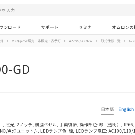
ウンロード
サポート
セミナ
オムロンの
示灯
>
φ22(φ25):照光・非照光・表示灯
>
A22NS / A22NW
>
形式仕様一覧
>
A22
00-GD
日本語
English
 照光, 2ノッチ, 樹脂ベゼル, 手動復帰, 操作部色: 緑（透明）, IP66
NO/点灯ユニット/-, LEDランプ色: 緑, LEDランプ電圧: AC100/110/1