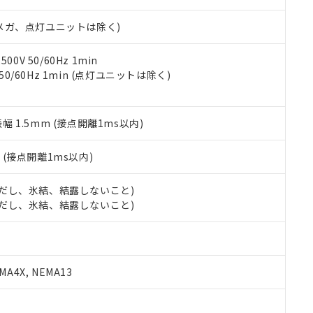
日時点で非含有を証明するもので、過去に遡って非含有を証明するも
令のフタル酸エステル類４物質の対応では、対応完了までの期間は出
00Vメガ、点灯ユニットは除く)
備考欄に対応日を記載しておりました。
品への在庫切替を完了していることから、特段のことがない限り、20
す。
0V 50/60Hz 1min
 50/60Hz 1min (点灯ユニットは除く)
振幅 1.5mm (接点開離1ms以内)
2
(接点開離1ms以内)
 (ただし、氷結、結露しないこと)
 (ただし、氷結、結露しないこと)
A4X, NEMA13