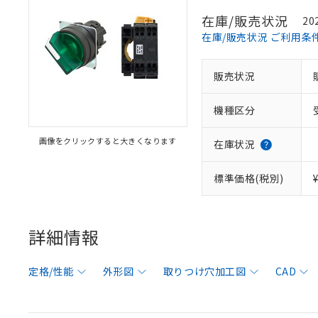
在庫/販売状況
20
在庫/販売状況 ご利用条
販売状況
機種区分
画像をクリックすると大きくなります
在庫状況
標準価格(税別)
詳細情報
定格/性能
外形図
取りつけ穴加工図
CAD