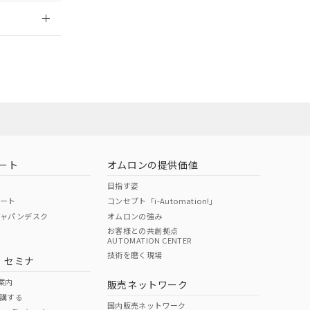
2026/7/29
社担当オムロン
お問い合わせ
ート
オムロンの提供価値
目指す姿
ポート
コンセプト「i-Automation!」
ジャパンデスク
オムロンの強み
お客様との共創拠点
AUTOMATION CENTER
DIBP
BBP
DEHP
環境保護
技術を磨く現場
・セミナ
使用期限
案内
販売ネットワーク
講する
O
O
O
e
国内販売ネットワーク