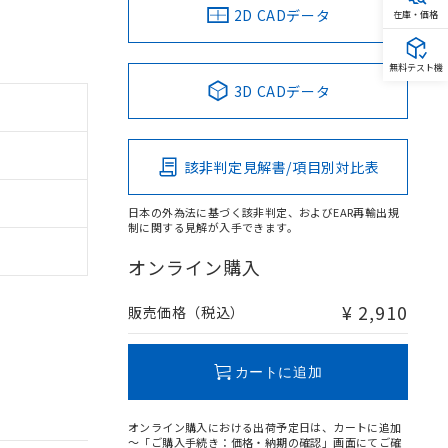
2D CADデータ
在庫・価格
無料テスト機
3D CADデータ
該非判定見解書/項目別対比表
日本の外為法に基づく該非判定、およびEAR再輸出規
制に関する見解が入手できます。
オンライン購入
¥ 2,910
販売価格（税込）
カートに追加
オンライン購入における出荷予定日は、カートに追加
～「ご購入手続き：価格・納期の確認」画面にてご確