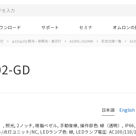
ウンロード
サポート
セミナ
オムロンの
示灯
>
φ22(φ25):照光・非照光・表示灯
>
A22NS / A22NW
>
形式仕様一覧
>
A22
02-GD
日本語
English
 照光, 2ノッチ, 樹脂ベゼル, 手動復帰, 操作部色: 緑（透明）, IP66
-/点灯ユニット/NC, LEDランプ色: 緑, LEDランプ電圧: AC100/110/1