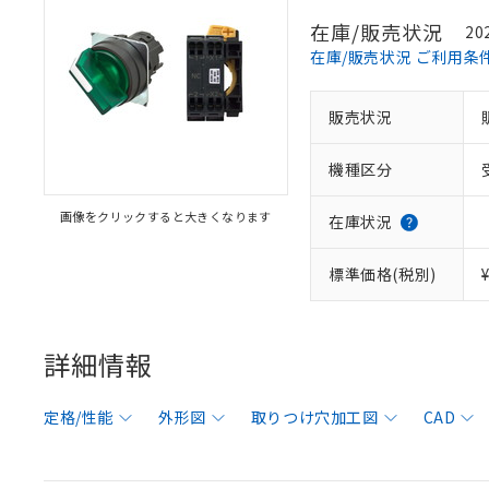
在庫/販売状況
20
在庫/販売状況 ご利用条
販売状況
機種区分
画像をクリックすると大きくなります
在庫状況
標準価格(税別)
詳細情報
定格/性能
外形図
取りつけ穴加工図
CAD