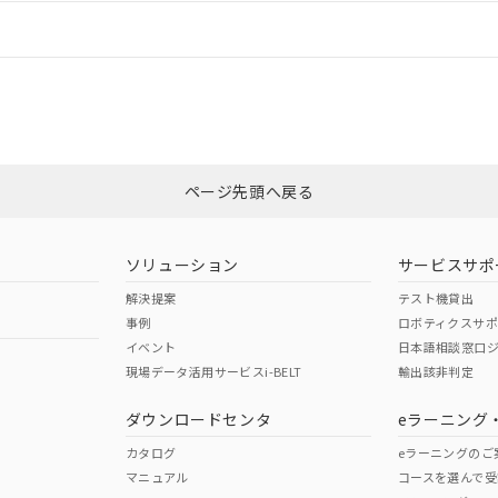
情報更新：
ログイン/会員登録
適合状況については、「カスタマーサポートセンタ お客様相談室」または貴
みください。
非含有証明書
※3
ページ先頭へ戻る
ダウンロードはこちら
ソリューション
サービスサポ
解決提案
テスト機貸出
事例
ロボティクスサ
イベント
日本語相談窓口
現場データ活用サービスi-BELT
輸出該非判定
I)
PBBs
PBDEs
DBP
ダウンロードセンタ
eラーニング
カタログ
eラーニングのご
マニュアル
コースを選んで受
O
O
O