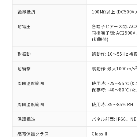
※本証明書は発行
また、RoHS指
絶縁抵抗
100MΩ以上 (DC5
混在することから
既に当社にて対応
り割愛しておりま
耐電圧
各端子とアース間: AC250
同極端子間: AC2500V
(初期値)
耐振動
誤動作: 10～55Hz 複
耐衝撃
誤動作: 最大1000m/s
周囲温度範囲
使用時: -25～55℃
保存時: -40～80℃
周囲湿度範囲
使用時: 35～85%RH
保護構造
パネル前面: IP66、NEM
感電保護クラス
Class II