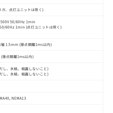
日時点で非含有を証明するもので、過去に遡って非含有を証明するも
令のフタル酸エステル類４物質の対応では、対応完了までの期間は出
00Vメガ、点灯ユニットは除く)
備考欄に対応日を記載しておりました。
品への在庫切替を完了していることから、特段のことがない限り、20
す。
0V 50/60Hz 1min
 50/60Hz 1min (点灯ユニットは除く)
振幅 1.5mm (接点開離1ms以内)
2
(接点開離1ms以内)
 (ただし、氷結、結露しないこと)
 (ただし、氷結、結露しないこと)
A4X, NEMA13