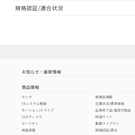
規格認証/適合状況
EU RoHS
注意事項・凡例
A22NW-2BM-TGA-P002-GDについての規格認証/
営業員または販売店にお問い合わせください。
ダウンロードデータをご利用いただく前に、以下を必ずお読
対応状況
対応予定月
※1
※2
ソフトウェアの使用条件
対応済み
お知らせ・最新情報
中国 RoHS
注意事項・凡例
商品情報
中国 RoHS表
※1 ※2
センサ
新商品情報
FAシステム機器
在庫状況/標準価格
Pb
Hg
Cd
Cr(V
モーション/ドライブ
生産終了品/推奨代替品
ロボティクス
特設サイト
セーフティ
動画ライブラリ
検査装置
規格認証/適合
O
O
O
O