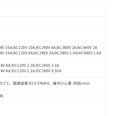
みいただき、同意のうえご利用ください。
材料含有率が中国RoHSの基準値以下であることを示します。
材料含有率が中国RoHSの基準値を超えていることを示します。
、当社制御機器事業取扱商品の当社在庫状況および標準価格(税抜)
ら貴社製品のうち、外国為替および外国貿易法に定める商品（以下｢
質）：
す。当社販売部門へお問い合わせください。
 水銀(Hg) 1000ppm以下、 カドミウム(Cd) 100ppm以下、
たは国外への提供する場合は、日本国政府の輸出許可(または役務取
000ppm以下、ポリ臭化ビフェニル類(PBB) 1000ppm以下、ポリ臭化ジフェニルエーテル類(P
事業取扱商品の中には、本サービスの対象外となる商品もあること
手続きをとります。
キシル) (DEHP)(別名：DOP) 1000ppm以下、フタル酸ブチルベンジル（BBP） 100
(GB/T26572)：
以下、フタル酸ジイソブチル (DIBP) 1000ppm以下
び標準価格照会結果は、記載している更新日時点での社内データに
物を破棄する場合は、完全に破砕するなど、違法に輸出されないよ
(水銀) : 1000ppm、 Cd(カドミウム) : 100ppm、
業用監視および制御機器に対する適用除外項目は除く。
覧された時点での実際の在庫および標準価格とは異なる場合がある
1000ppm、 PBBs(ポリ臭化ビフェニル類) : 1000ppm、 PBDEs(ポリ臭化ジフェニルエーテル類
物質については閾値を超える意図的な使用がないことを確認しています。
上の在庫あり
 1000ppm、 DIBP(フタル酸ジイソブチル) : 1000ppm、 BBP(フタル酸ブチルベンジル) :
品を、核兵器、ミサイル、化学兵器、生物兵器またはその他武器並
チルヘキシル)) : 1000ppm
況および標準価格はお客様のお取引先、またはお客様担当のオムロ
用いたしません。
V 10A/AC120V 10A/AC240V 6A/AC380V 2A/AC440V 2A
ご相談ください。
は満たないが在庫あり
製品を第三者に販売する場合は、上記1、2および3の内容を当該第
 10A/AC120V 6A/AC240V 3A/AC380V 1.9A/AC440V 1.6A
機器販売店や当社販売拠点は「
販売ネットワーク
」をご確認くだ
販売先および販売に係わる関係者が違法に輸出するおそれがある場
用期限
び標準価格結果を当社の事前の承諾なく第三者に漏洩または開示し
え状況などにより、予定月が前後することがあります。
(最新の在庫状況については、お客様のお取引先、またはお客様担当
V 8A/DC120V 2.2A/DC240V 1.1A
（10物質）のすべてが基準値以下であることを示します。
店・当社販売員にご確認ください)
V 4A/DC120V 1.1A/DC240V 0.55A
能（部品リスト作成サービス）をご利用いただくには、I-Webメン
使用状況下において有害物質が外部に漏えいし、環境に深刻な影響を
あります。
機種、また在庫状況の情報を公開していない機種
ェブサイト上で当社にご登録された部品リストについて、当社およ
0±2℃、周囲湿度 65±5%RH、操作ひん度 30回/min
書ダウンロード
す。当社販売部門へお問い合わせください。
品・サービスに関するお客様との取引・商談に必要な範囲で利用す
合意する
キャンセル
書をダウンロードすることができます。
子台
利用者とは、
"個人情報の共同利用に関して"
の「1.共同利用者の
します。
10物質）の非含有証明書
明書（当社基準）