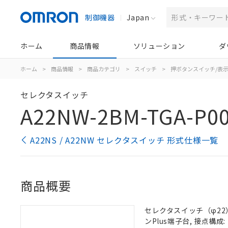
制御機器
Japan
ホーム
商品情報
ソリューション
ダ
ホーム
>
商品情報
>
商品カテゴリ
>
スイッチ
>
押ボタンスイッチ/表
セレクタスイッチ
A22NW-2BM-TGA-P0
A22NS / A22NW セレクタスイッチ 形式仕様一覧
商品概要
セレクタスイッチ（φ22）,
ンPlus端子台, 接点構成: 