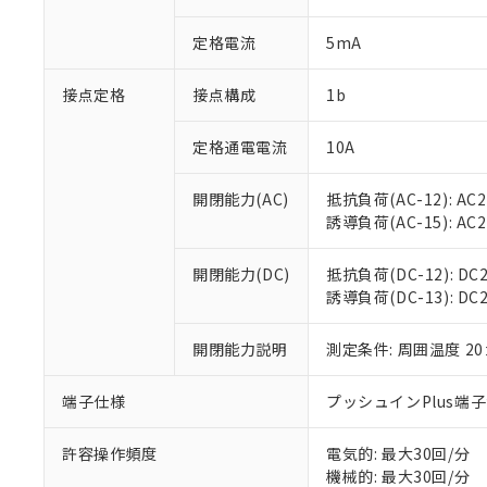
があります。
以下の条件をお読
「○」：最大均質
定格電流
5mA
「×」：最大均質
本サービスは
当社は、これ
*EU RoHS指令（10物
「－」：未確認で
鉛(Pb) 1000ppm以下、
くものです。
う）を輸出ま
記
説明
六価クロム(Cr(Ⅵ)) 1
接点定格
接点構成
1b
当社制御機器
などの必要な
フタル酸ビス(2-エチルヘ
号
*中国RoHS10物質の基準値 
ル（DBP） 1000ppm
在庫状況およ
当社は規制貨
Pb(鉛) :1000ppm、 Hg
但し、RoHS指令で産
のであり、閲
ます。
定格通電電流
10A
Cr(Ⅵ)(六価クロム) : 
フタル酸エステル類の４
○
一定数以
DBP(フタル酸ジブチル) :
い。
当社は貴社製
DEHP(フタル酸ビス(2-エ
正式な納期状
置等に一切使
開閉能力(AC)
抵抗負荷(AC-12): AC24
当社販売員に
※2 対応予定月
△
一定数に
当社は、貴社
誘導負荷(AC-15): AC24V
オムロン制御
また当社は、
※2 環境保護使
在庫状況およ
部品在庫の切り替
たしません。
－
在庫なし
開閉能力(DC)
抵抗負荷(DC-12): DC24
す。
「ｅ」：有害物質
機器販売
誘導負荷(DC-13): DC24
マイパーツ機
「10」：通常の
ている必要が
味します。
空
受注生産
お客様が当ウ
開閉能力説明
測定条件: 周囲温度 2
※3 非含有証明
「－」：未確認で
白
が、当社の製
さい。
下記の非含有証明
端子仕様
プッシュインPlus端
※当社の共同
いる法人を指
EU RoHS指令（
許容操作頻度
電気的: 最大30回/分
51物質の非含有証
機械的: 最大30回/分