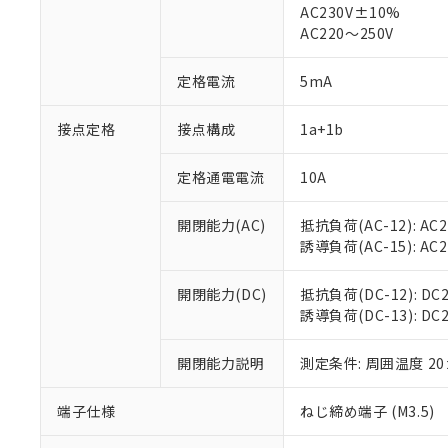
AC230V±10%
AC220～250V
対応済み：EU
対応予定：EU R
定格電流
5mA
対応予定なし：EU
調査・確認中：EU
ご利用条件
非該当品：ライセ
接点定格
接点構成
1a+1b
※1 中国RoHS
仕入先様の事情に
があります。
以下の条件をお読
定格通電電流
10A
「○」：最大均質
「×」：最大均質
本サービスは
当社は、これ
*EU RoHS指令（10物
「－」：未確認で
鉛(Pb) 1000ppm以下、
開閉能力(AC)
抵抗負荷(AC-12): AC24
くものです。
う）を輸出ま
記
説明
六価クロム(Cr(Ⅵ)) 1
誘導負荷(AC-15): AC24V
当社制御機器
などの必要な
フタル酸ビス(2-エチルヘ
号
*中国RoHS10物質の基準値 
ル（DBP） 1000ppm
在庫状況およ
当社は規制貨
Pb(鉛) :1000ppm、 Hg
但し、RoHS指令で産
のであり、閲
ます。
開閉能力(DC)
抵抗負荷(DC-12): DC24
Cr(Ⅵ)(六価クロム) : 
フタル酸エステル類の４
○
一定数以
DBP(フタル酸ジブチル) :
い。
当社は貴社製
誘導負荷(DC-13): DC24
DEHP(フタル酸ビス(2-エ
正式な納期状
置等に一切使
当社販売員に
※2 対応予定月
△
一定数に
当社は、貴社
開閉能力説明
測定条件: 周囲温度 2
オムロン制御
また当社は、
※2 環境保護使
在庫状況およ
部品在庫の切り替
たしません。
－
在庫なし
端子仕様
ねじ締め端子 (M3.5)
す。
「ｅ」：有害物質
機器販売
マイパーツ機
「10」：通常の