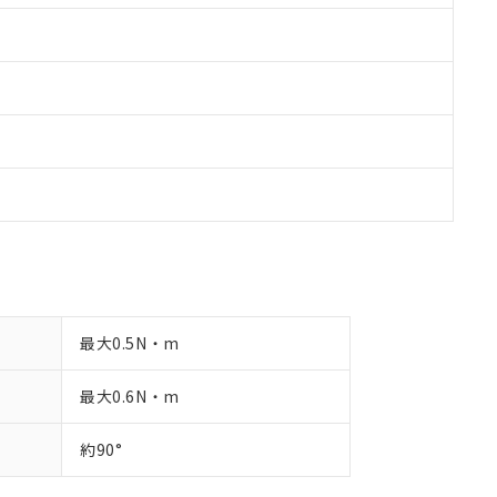
最大0.5N・m
最大0.6N・m
約90°