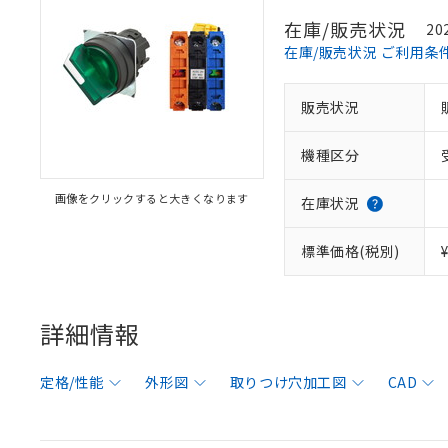
在庫/販売状況
20
在庫/販売状況 ご利用条
販売状況
機種区分
画像をクリックすると大きくなります
在庫状況
標準価格(税別)
詳細情報
定格/性能
外形図
取りつけ穴加工図
CAD