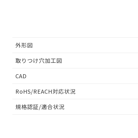
外形図
取りつけ穴加工図
CAD
ログイン/会員登録いただくと、CADデータをダウンロ
RoHS/REACH対応状況
規格認証/適合状況
EU RoHS
注意事項・凡例
UL認証
CSA認証
CEマーキング
ダウンロードデータをご利用いただく前に、以下を必ずお読
Yes
Yes
Yes
対応状況
対応予定月
※1
※2