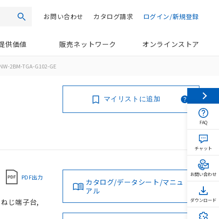
お問い合わせ
カタログ請求
ログイン/新規登録
検索
提供価値
販売ネットワーク
オンラインストア
NW-2BM-TGA-G102-GE
マイリストに追加
FAQ
チャット
お問い合わせ
PDF出力
カタログ/データシート/マニュ
アル
, ねじ端子台,
ダウンロード