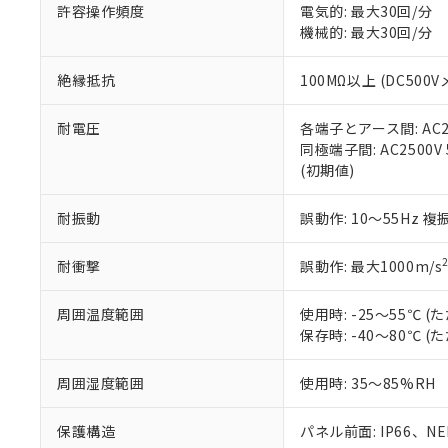
許容操作頻度
電気的: 最大30回/分
ている必要が
味します。
空
受注生産
機械的: 最大30回/分
お客様が当ウ
※3 非含有証明
「－」：未確認で
白
が、当社の製
さい。
下記の非含有証明
絶縁抵抗
100MΩ以上 (DC5
※当社の共同
いる法人を指
EU RoHS指令（
耐電圧
各端子とアース間: AC250
51物質の非含有証
同極端子間: AC2500V
※本証明書は発行
(初期値)
また、RoHS指
混在することから
耐振動
誤動作: 10～55Hz 複
既に当社にて対応
り割愛しておりま
耐衝撃
誤動作: 最大1000m/s
周囲温度範囲
使用時: -25～55℃
保存時: -40～80℃
周囲湿度範囲
使用時: 35～85%RH
保護構造
パネル前面: IP66、NEM