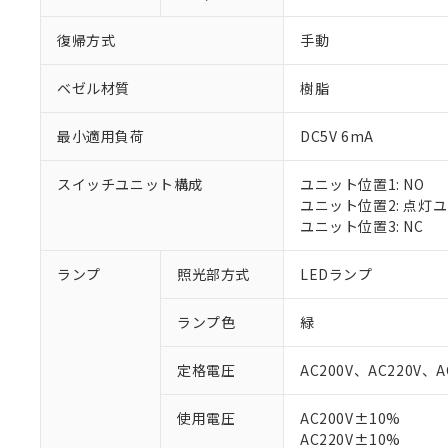
復帰方式
手動
ベゼル材質
樹脂
最小適用負荷
DC5V 6mA
スイッチユニット構成
ユニット位置1: NO
ユニット位置2: 点灯
ユニット位置3: NC
ランプ
照光部方式
LEDランプ
ランプ色
緑
定格電圧
AC200V、AC220V、A
使用電圧
AC200V±10%
AC220V±10%
※1 対応状況