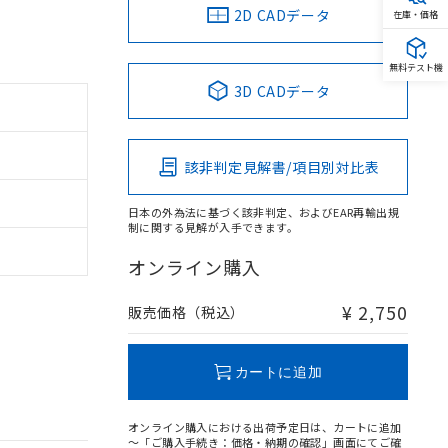
2D CADデータ
在庫・価格
無料テスト機
3D CADデータ
該非判定見解書/項目別対比表
日本の外為法に基づく該非判定、およびEAR再輸出規
制に関する見解が入手できます。
オンライン購入
¥ 2,750
販売価格（税込）
カートに追加
オンライン購入における出荷予定日は、カートに追加
～「ご購入手続き：価格・納期の確認」画面にてご確