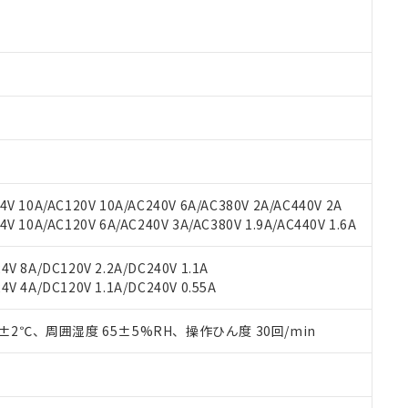
 RoHS指令（10物質）の非含有に対応した製品が提供可能な商品です
oHS指令（10物質）の非含有に対応した製品に切り替える予定のある
 RoHS指令（10物質）の非含有に非対応の商品で、対応品を出す予
 RoHS指令（10物質）の非含有の対応状況を調査中または確認中の
ンス料など無形物で、有害物質有無と関係のない商品です。
○×表
より、非含有部品としていたものが、含有品と判明した場合などやむ
みいただき、同意のうえご利用ください。
材料含有率が中国RoHSの基準値以下であることを示します。
材料含有率が中国RoHSの基準値を超えていることを示します。
、当社制御機器事業取扱商品の当社在庫状況および標準価格(税抜)
ら貴社製品のうち、外国為替および外国貿易法に定める商品（以下｢
質）：
す。当社販売部門へお問い合わせください。
 水銀(Hg) 1000ppm以下、 カドミウム(Cd) 100ppm以下、
V 10A/AC120V 10A/AC240V 6A/AC380V 2A/AC440V 2A
たは国外への提供する場合は、日本国政府の輸出許可(または役務取
000ppm以下、ポリ臭化ビフェニル類(PBB) 1000ppm以下、ポリ臭化ジフェニルエーテル類(P
 10A/AC120V 6A/AC240V 3A/AC380V 1.9A/AC440V 1.6A
事業取扱商品の中には、本サービスの対象外となる商品もあること
手続きをとります。
キシル) (DEHP)(別名：DOP) 1000ppm以下、フタル酸ブチルベンジル（BBP） 100
(GB/T26572)：
以下、フタル酸ジイソブチル (DIBP) 1000ppm以下
び標準価格照会結果は、記載している更新日時点での社内データに
物を破棄する場合は、完全に破砕するなど、違法に輸出されないよ
(水銀) : 1000ppm、 Cd(カドミウム) : 100ppm、
業用監視および制御機器に対する適用除外項目は除く。
覧された時点での実際の在庫および標準価格とは異なる場合がある
V 8A/DC120V 2.2A/DC240V 1.1A
1000ppm、 PBBs(ポリ臭化ビフェニル類) : 1000ppm、 PBDEs(ポリ臭化ジフェニルエーテル類
物質については閾値を超える意図的な使用がないことを確認しています。
上の在庫あり
 1000ppm、 DIBP(フタル酸ジイソブチル) : 1000ppm、 BBP(フタル酸ブチルベンジル) :
品を、核兵器、ミサイル、化学兵器、生物兵器またはその他武器並
V 4A/DC120V 1.1A/DC240V 0.55A
チルヘキシル)) : 1000ppm
況および標準価格はお客様のお取引先、またはお客様担当のオムロ
用いたしません。
ご相談ください。
は満たないが在庫あり
製品を第三者に販売する場合は、上記1、2および3の内容を当該第
0±2℃、周囲湿度 65±5%RH、操作ひん度 30回/min
機器販売店や当社販売拠点は「
販売ネットワーク
」をご確認くだ
販売先および販売に係わる関係者が違法に輸出するおそれがある場
用期限
び標準価格結果を当社の事前の承諾なく第三者に漏洩または開示し
え状況などにより、予定月が前後することがあります。
(最新の在庫状況については、お客様のお取引先、またはお客様担当
（10物質）のすべてが基準値以下であることを示します。
店・当社販売員にご確認ください)
能（部品リスト作成サービス）をご利用いただくには、I-Webメン
使用状況下において有害物質が外部に漏えいし、環境に深刻な影響を