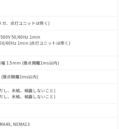
あります。
機種、また在庫状況の情報を公開していない機種
ェブサイト上で当社にご登録された部品リストについて、当社およ
書ダウンロード
す。当社販売部門へお問い合わせください。
品・サービスに関するお客様との取引・商談に必要な範囲で利用す
合意する
キャンセル
書をダウンロードすることができます。
00Vメガ、点灯ユニットは除く)
利用者とは、
"個人情報の共同利用に関して"
の「1.共同利用者の
します。
10物質）の非含有証明書
0V 50/60Hz 1min
明書（当社基準）
 50/60Hz 1min (点灯ユニットは除く)
日時点で非含有を証明するもので、過去に遡って非含有を証明するも
令のフタル酸エステル類４物質の対応では、対応完了までの期間は出
備考欄に対応日を記載しておりました。
振幅 1.5mm (接点開離1ms以内)
品への在庫切替を完了していることから、特段のことがない限り、20
す。
2
(接点開離1ms以内)
 (ただし、氷結、結露しないこと)
 (ただし、氷結、結露しないこと)
A4X, NEMA13