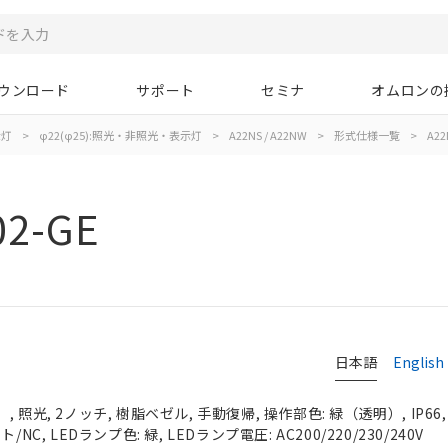
ウンロード
サポート
セミナ
オムロンの
示灯
>
φ22(φ25):照光・非照光・表示灯
>
A22NS / A22NW
>
形式仕様一覧
>
A22
02-GE
日本語
English
 照光, 2ノッチ, 樹脂ベゼル, 手動復帰, 操作部色: 緑（透明）, IP66
NC, LEDランプ色: 緑, LEDランプ電圧: AC200/220/230/240V