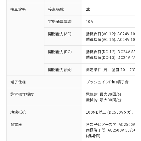
非含有に対応した製品が提供可能な商品で
接点定格
接点構成
2b
す。
対応予定：EU RoHS指令（10物質）の非含
ご利用条件
定格通電電流
10A
有に対応した製品に切り替える予定のある
商品です。
開閉能力(AC)
抵抗負荷(AC-12): AC24V 10A/A
対応予定なし：EU RoHS指令（10物質）の
誘導負荷(AC-15): AC24V 10A/AC
以下の条件をお読みいただき、同意のうえ
非含有に非対応の商品で、対応品を出す予
ご利用ください。
定はありません。
開閉能力(DC)
抵抗負荷(DC-12): DC24V 8A/DC
調査・確認中：EU RoHS指令（10物質）の
誘導負荷(DC-13): DC24V 4A/DC
本サービスは、当社制御機器事業取扱
※1 中国RoHS○×表
非含有の対応状況を調査中または確認中の
商品の当社在庫状況および標準価格
開閉能力説明
測定条件: 周囲温度 20±2℃、
商品です。
(税抜)を提供させていただくもので
「○」：最大均質材料含有率が中国RoHSの
非該当品：ライセンス料など無形物で、有
す。
端子仕様
プッシュインPlus端子台
基準値以下であることを示します。
害物質有無と関係のない商品です。
当社制御機器事業取扱商品の中には、
「×」：最大均質材料含有率が中国RoHSの
仕入先様の事情により、非含有部品として
本サービスの対象外となる商品もある
許容操作頻度
電気的: 最大30回/分
基準値を超えていることを示します。
いたものが、含有品と判明した場合などや
当社は、これら貴社製品のうち、外国
ことをご了承ください。
機械的: 最大30回/分
「－」：未確認です。当社販売部門へお問
むを得ず変更することがあります。
為替および外国貿易法に定める商品
在庫状況および標準価格照会結果は、
い合わせください。
（以下｢規制貨物等」という）を輸出
絶縁抵抗
100MΩ以上 (DC500Vメガ、
記載している更新日時点での社内デー
*EU RoHS指令（10物質）：
または国外への提供する場合は、日本
記
タに基づき作成されるものであり、閲
説明
鉛(Pb) 1000ppm以下、 水銀(Hg) 1000ppm以下、 カド
*中国RoHS10物質の基準値 (GB/T26572)：
国政府の輸出許可(または役務取引許
耐電圧
各端子とアース間: AC2500V 50/
号
覧された時点での実際の在庫および標
ミウム(Cd) 100ppm以下、
Pb(鉛) :1000ppm、 Hg(水銀) : 1000ppm、 Cd(カドミウ
同極端子間: AC2500V 50/60
可)を取得するなどの必要な手続きを
六価クロム(Cr(Ⅵ)) 1000ppm以下、ポリ臭化ビフェニル
ム) : 100ppm、
準価格とは異なる場合があることをご
類(PBB) 1000ppm以下、ポリ臭化ジフェニルエーテル類
(初期値)
Cr(Ⅵ)(六価クロム) : 1000ppm、 PBBs(ポリ臭化ビフェ
とります。
了承ください。
(PBDE) 1000ppm以下、フタル酸ビス(2-エチルヘキシ