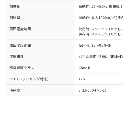
○
一定数以上の在庫あり
ニル類) : 1000ppm、 PBDEs(ポリ臭化ジフェニルエーテ
当社は規制貨物を破棄する場合は、完
ル) (DEHP)(別名：DOP) 1000ppm以下、フタル酸ブチ
正式な納期状況および標準価格はお客
ル類) : 1000ppm、
耐振動
誤動作: 10～55Hz 複振幅 1.
ルベンジル（BBP） 1000ppm以下、フタル酸ジブチル
全に破砕するなど、違法に輸出されな
DBP(フタル酸ジブチル) : 1000ppm、 DIBP(フタル酸ジ
様のお取引先、またはお客様担当のオ
（DBP） 1000ppm以下、フタル酸ジイソブチル
イソブチル) : 1000ppm、 BBP(フタル酸ブチルベンジ
△
一定数には満たないが在庫あり
いよう必要な手段を講じます。
ムロン制御機器販売店・当社販売員に
(DIBP) 1000ppm以下
2
耐衝撃
ル) : 1000ppm、
誤動作: 最大1000m/s
(接点開
当社は貴社製品を、核兵器、ミサイ
但し、RoHS指令で産業用監視および制御機器に対する
DEHP(フタル酸ビス(2-エチルヘキシル)) : 1000ppm
ご相談ください。
適用除外項目は除く。
ル、化学兵器、生物兵器またはその他
－
在庫なし(最新の在庫状況につ
オムロン制御機器販売店や当社販売拠
周囲温度範囲
使用時: -25～55℃ (ただし
フタル酸エステル類の４物質については閾値を超える意
武器並びにこれらの製造装置等に一切
いては、お客様のお取引先、ま
図的な使用がないことを確認しています。
保存時: -40～80℃ (ただし
点は「
販売ネットワーク
」をご確認
※2 環境保護使用期限
使用いたしません。
たはお客様担当のオムロン制御
ください。
当社は、貴社製品を第三者に販売する
周囲湿度範囲
使用時: 35～85%RH
機器販売店・当社販売員にご確
在庫状況および標準価格結果を当社の
※2 対応予定月
「ｅ」：有害物質（10物質）のすべてが基
場合は、上記1、2および3の内容を当
認ください)
事前の承諾なく第三者に漏洩または開
準値以下であることを示します。
保護構造
パネル前面: IP66、NEMA4X, N
該第三者に通知します。また当社は、
示しないようお願いします。
部品在庫の切り替え状況などにより、予定
「10」：通常の使用状況下において有害物
販売先および販売に係わる関係者が違
マイパーツ機能（部品リスト作成サー
空
受注生産機種、また在庫状況の
感電保護クラス
Class II
月が前後することがあります。
質が外部に漏えいし、環境に深刻な影響を
法に輸出するおそれがある場合は、取
ビス）をご利用いただくには、I-Web
白
情報を公開していない機種
及ぼさない年数を意味します。
り引きをいたしません。
メンバーズにご登録されている必要が
PTI（トラッキング特性）
175
「－」：未確認です。当社販売部門へお問
あります。
い合わせください。
お客様が当ウェブサイト上で当社にご
汚染度
3 (EN60947-5-1)
※3 非含有証明書ダウンロード
登録された部品リストについて、当社
および当社の共同利用者が、当社の製
下記の非含有証明書をダウンロードするこ
品・サービスに関するお客様との取
とができます。
合意する
キャンセル
引・商談に必要な範囲で利用すること
をご了承ください。
EU RoHS指令（10物質）の非含有証明書
※当社の共同利用者とは、
"個人情報