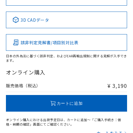
中国 RoHS表
※1 ※2
3D CADデータ
Pb
Hg
Cd
Cr(VI)
該非判定見解書/項目別対比表
X
O
O
O
日本の外為法に基づく該非判定、およびEAR再輸出規制に関する見解が入手でき
ます。
"対応済み"や非含有の記載がされた商品であっても、流通
在庫等で未対応品が混在する可能性があります。
オンライン購入
非含有品が必要な際は、弊社営業部門もしくは販売店へお
問い合わせください。
¥ 3,190
販売価格（税込）
この製品のRoHS/REACH対応状況ページへ
カートに追加
オンライン購入における出荷予定日は、カートに追加～「ご購入手続き：価
格・納期の確認」画面にてご確認ください。