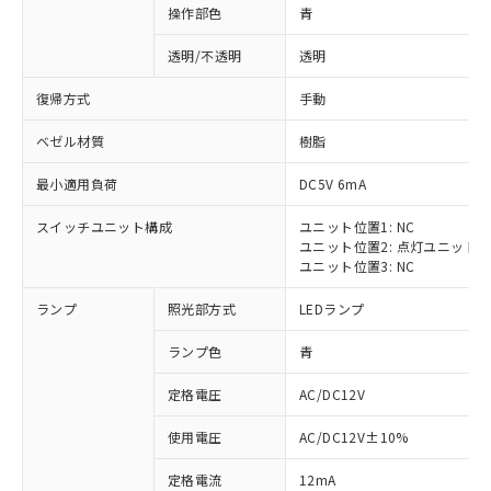
操作部色
青
透明/不透明
透明
復帰方式
手動
ベゼル材質
樹脂
最小適用負荷
DC5V 6mA
スイッチユニット構成
ユニット位置1: NC
ユニット位置2: 点灯ユニット
ユニット位置3: NC
ランプ
照光部方式
LEDランプ
ランプ色
青
定格電圧
AC/DC12V
※1 対応状況
使用電圧
AC/DC12V±10%
定格電流
12mA
対応済み：EU RoHS指令（10物質）の