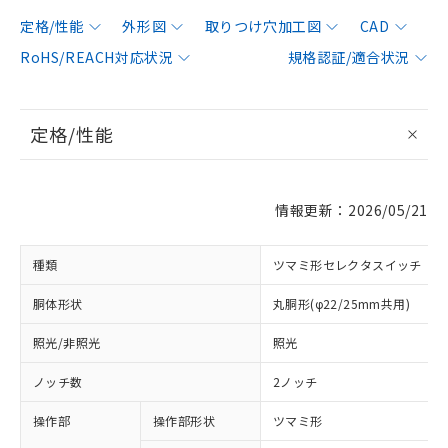
定格/性能
外形図
取りつけ穴加工図
CAD
RoHS/REACH対応状況
規格認証/適合状況
定格/性能
情報更新：2026/05/21
種類
ツマミ形セレクタスイッチ
胴体形状
丸胴形(φ22/25mm共用)
照光/非照光
照光
ノッチ数
2ノッチ
操作部
操作部形状
ツマミ形