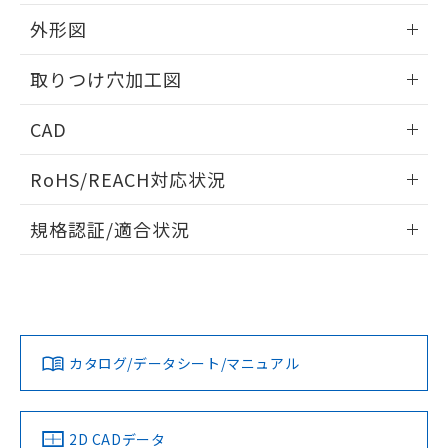
51物質の非含有証明書（当社基準）
の共同利用に関して"
の「1.共同利
※本証明書は発行日時点で非含有を証明す
外形図
用者の範囲」に記載されている法人を
るもので、過去に遡って非含有を証明する
指します。
ものではありません。
情報更新：2026/05/21
取りつけ穴加工図
また、RoHS指令のフタル酸エステル類４
物質の対応では、対応完了までの期間は出
情報更新：2026/05/21
CAD
荷製品に未対応品が混在することから備考
欄に対応日を記載しておりました。
ログイン/会員登録いただくと、CADデータをダウンロー
既に当社にて対応品への在庫切替を完了
RoHS/REACH対応状況
ドすることができます。
していることから、特段のことがない限
り、2022年1月12日より割愛しておりま
情報更新：2026/7/29
規格認証/適合状況
す。
ログイン/会員登録
EU RoHS
注意事項・凡例
A22NW-2BM-TAA-P202-ABについての規格認証/適合状況に
ついては、「カスタマーサポートセンタ お客様相談室」また
は貴社担当オムロン営業員または販売店にお問い合わせくだ
対応状況
対応予定月
※1
※2
さい。
ダウンロードデータをご利用いただく前に、以下を必ずお読
みください。
カタログ/データシート/マニュアル
対応済み
ソフトウェアの使用条件
お問い合わせ
中国 RoHS
注意事項・凡例
2D CADデータ