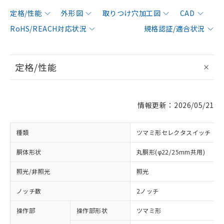
定格/性能
外形図
取りつけ穴加工図
CAD
RoHS/REACH対応状況
規格認証/適合状況
定格/性能
情報更新：2026/05/21
種類
ツマミ形セレクタスイッチ
胴体形状
丸胴形(φ22/25mm共用)
照光/非照光
照光
ノッチ数
2ノッチ
操作部
操作部形状
ツマミ形