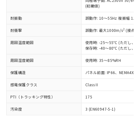
類(PBB) 1000ppm以下、ポリ臭化ジフェニルエーテル類
同極端子間: AC2500V 50/60
Cr(Ⅵ)(六価クロム) : 1000ppm、 PBBs(ポリ臭化ビフェ
とります。
了承ください。
(PBDE) 1000ppm以下、フタル酸ビス(2-エチルヘキシ
○
一定数以上の在庫あり
ニル類) : 1000ppm、 PBDEs(ポリ臭化ジフェニルエーテ
(初期値)
当社は規制貨物を破棄する場合は、完
ル) (DEHP)(別名：DOP) 1000ppm以下、フタル酸ブチ
正式な納期状況および標準価格はお客
ル類) : 1000ppm、
ルベンジル（BBP） 1000ppm以下、フタル酸ジブチル
全に破砕するなど、違法に輸出されな
DBP(フタル酸ジブチル) : 1000ppm、 DIBP(フタル酸ジ
様のお取引先、またはお客様担当のオ
耐振動
誤動作: 10～55Hz 複振幅 1.
（DBP） 1000ppm以下、フタル酸ジイソブチル
イソブチル) : 1000ppm、 BBP(フタル酸ブチルベンジ
△
一定数には満たないが在庫あり
いよう必要な手段を講じます。
ムロン制御機器販売店・当社販売員に
(DIBP) 1000ppm以下
ル) : 1000ppm、
当社は貴社製品を、核兵器、ミサイ
但し、RoHS指令で産業用監視および制御機器に対する
DEHP(フタル酸ビス(2-エチルヘキシル)) : 1000ppm
ご相談ください。
2
耐衝撃
誤動作: 最大1000m/s
(接点開
適用除外項目は除く。
ル、化学兵器、生物兵器またはその他
－
在庫なし(最新の在庫状況につ
オムロン制御機器販売店や当社販売拠
フタル酸エステル類の４物質については閾値を超える意
武器並びにこれらの製造装置等に一切
いては、お客様のお取引先、ま
周囲温度範囲
図的な使用がないことを確認しています。
使用時: -25～55℃ (ただし
点は「
販売ネットワーク
」をご確認
※2 環境保護使用期限
使用いたしません。
保存時: -40～80℃ (ただし
たはお客様担当のオムロン制御
ください。
当社は、貴社製品を第三者に販売する
機器販売店・当社販売員にご確
在庫状況および標準価格結果を当社の
※2 対応予定月
「ｅ」：有害物質（10物質）のすべてが基
周囲湿度範囲
使用時: 35～85%RH
場合は、上記1、2および3の内容を当
認ください)
事前の承諾なく第三者に漏洩または開
準値以下であることを示します。
該第三者に通知します。また当社は、
示しないようお願いします。
保護構造
パネル前面: IP66、NEMA4X, N
部品在庫の切り替え状況などにより、予定
「10」：通常の使用状況下において有害物
販売先および販売に係わる関係者が違
マイパーツ機能（部品リスト作成サー
空
受注生産機種、また在庫状況の
月が前後することがあります。
質が外部に漏えいし、環境に深刻な影響を
法に輸出するおそれがある場合は、取
ビス）をご利用いただくには、I-Web
白
情報を公開していない機種
感電保護クラス
Class II
及ぼさない年数を意味します。
り引きをいたしません。
メンバーズにご登録されている必要が
「－」：未確認です。当社販売部門へお問
あります。
PTI（トラッキング特性）
175
い合わせください。
お客様が当ウェブサイト上で当社にご
※3 非含有証明書ダウンロード
登録された部品リストについて、当社
汚染度
3 (EN60947-5-1)
および当社の共同利用者が、当社の製
下記の非含有証明書をダウンロードするこ
品・サービスに関するお客様との取
とができます。
合意する
キャンセル
引・商談に必要な範囲で利用すること
をご了承ください。
EU RoHS指令（10物質）の非含有証明書