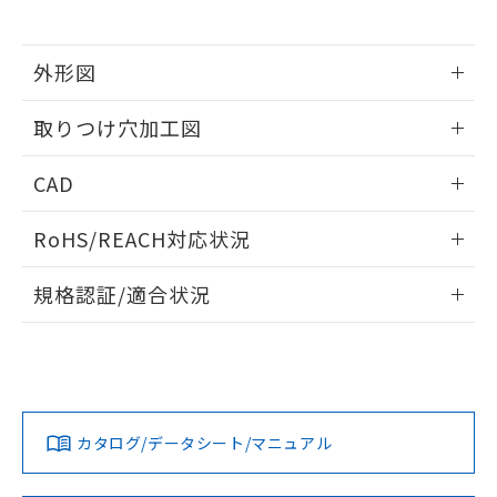
※当社の共同利用者とは、
"個人情報
51物質の非含有証明書（当社基準）
の共同利用に関して"
の「1.共同利
※本証明書は発行日時点で非含有を証明す
用者の範囲」に記載されている法人を
るもので、過去に遡って非含有を証明する
外形図
指します。
ものではありません。
情報更新：2026/05/21
また、RoHS指令のフタル酸エステル類４
取りつけ穴加工図
物質の対応では、対応完了までの期間は出
荷製品に未対応品が混在することから備考
情報更新：2026/05/21
CAD
欄に対応日を記載しておりました。
既に当社にて対応品への在庫切替を完了
ログイン/会員登録いただくと、CADデータをダウンロー
していることから、特段のことがない限
RoHS/REACH対応状況
ドすることができます。
り、2022年1月12日より割愛しておりま
す。
情報更新：2026/7/29
規格認証/適合状況
ログイン/会員登録
EU RoHS
注意事項・凡例
A22NW-2BM-TAA-P101-ADについての規格認証/適合状況に
ついては、「カスタマーサポートセンタ お客様相談室」また
は貴社担当オムロン営業員または販売店にお問い合わせくだ
対応状況
対応予定月
※1
※2
さい。
ダウンロードデータをご利用いただく前に、以下を必ずお読
みください。
カタログ/データシート/マニュアル
対応済み
ソフトウェアの使用条件
お問い合わせ