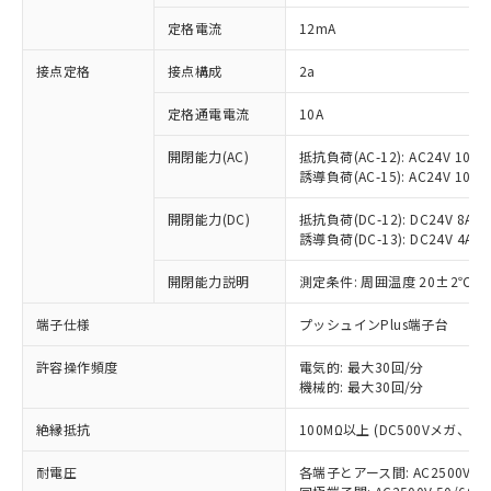
対応済み：EU RoHS指令（10物質）の
定格電流
12mA
非含有に対応した製品が提供可能な商品で
す。
接点定格
接点構成
2a
対応予定：EU RoHS指令（10物質）の非含
ご利用条件
有に対応した製品に切り替える予定のある
定格通電電流
10A
商品です。
対応予定なし：EU RoHS指令（10物質）の
開閉能力(AC)
抵抗負荷(AC-12): AC24V 10A/A
以下の条件をお読みいただき、同意のうえ
非含有に非対応の商品で、対応品を出す予
誘導負荷(AC-15): AC24V 10A/AC
ご利用ください。
定はありません。
調査・確認中：EU RoHS指令（10物質）の
開閉能力(DC)
抵抗負荷(DC-12): DC24V 8A/DC
本サービスは、当社制御機器事業取扱
※1 中国RoHS○×表
誘導負荷(DC-13): DC24V 4A/DC
非含有の対応状況を調査中または確認中の
商品の当社在庫状況および標準価格
商品です。
(税抜)を提供させていただくもので
開閉能力説明
測定条件: 周囲温度 20±2℃、
「○」：最大均質材料含有率が中国RoHSの
非該当品：ライセンス料など無形物で、有
す。
基準値以下であることを示します。
害物質有無と関係のない商品です。
当社制御機器事業取扱商品の中には、
端子仕様
プッシュインPlus端子台
「×」：最大均質材料含有率が中国RoHSの
仕入先様の事情により、非含有部品として
本サービスの対象外となる商品もある
基準値を超えていることを示します。
いたものが、含有品と判明した場合などや
当社は、これら貴社製品のうち、外国
ことをご了承ください。
許容操作頻度
電気的: 最大30回/分
「－」：未確認です。当社販売部門へお問
むを得ず変更することがあります。
為替および外国貿易法に定める商品
機械的: 最大30回/分
在庫状況および標準価格照会結果は、
い合わせください。
（以下｢規制貨物等」という）を輸出
記載している更新日時点での社内デー
*EU RoHS指令（10物質）：
または国外への提供する場合は、日本
絶縁抵抗
100MΩ以上 (DC500Vメガ、
記
タに基づき作成されるものであり、閲
説明
鉛(Pb) 1000ppm以下、 水銀(Hg) 1000ppm以下、 カド
*中国RoHS10物質の基準値 (GB/T26572)：
国政府の輸出許可(または役務取引許
号
覧された時点での実際の在庫および標
ミウム(Cd) 100ppm以下、
Pb(鉛) :1000ppm、 Hg(水銀) : 1000ppm、 Cd(カドミウ
耐電圧
各端子とアース間: AC2500V 50/
可)を取得するなどの必要な手続きを
六価クロム(Cr(Ⅵ)) 1000ppm以下、ポリ臭化ビフェニル
ム) : 100ppm、
準価格とは異なる場合があることをご