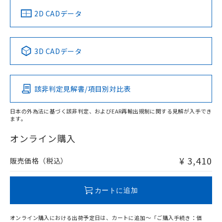
中国 RoHS
注意事項・凡例
2D CADデータ
中国 RoHS表
※1 ※2
3D CADデータ
Pb
Hg
Cd
Cr(VI)
該非判定見解書/項目別対比表
O
O
O
O
日本の外為法に基づく該非判定、およびEAR再輸出規制に関する見解が入手でき
ます。
"対応済み"や非含有の記載がされた商品であっても、流通
在庫等で未対応品が混在する可能性があります。
オンライン購入
非含有品が必要な際は、弊社営業部門もしくは販売店へお
問い合わせください。
¥ 3,410
販売価格（税込）
この製品のRoHS/REACH対応状況ページへ
カートに追加
オンライン購入における出荷予定日は、カートに追加～「ご購入手続き：価