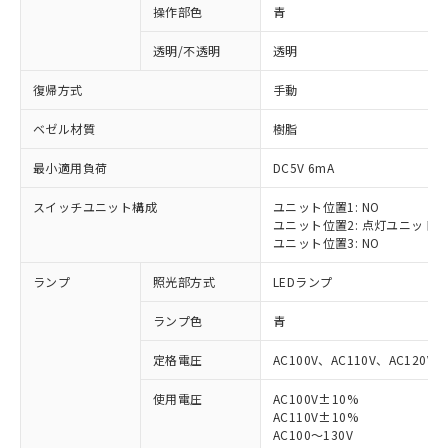
操作部色
青
透明/不透明
透明
復帰方式
手動
ベゼル材質
樹脂
最小適用負荷
DC5V 6mA
スイッチユニット構成
ユニット位置1: NO
ユニット位置2: 点灯ユニット
ユニット位置3: NO
ランプ
照光部方式
LEDランプ
ランプ色
青
定格電圧
AC100V、AC110V、AC120V
使用電圧
AC100V±10%
※1 対応状況
AC110V±10%
AC100～130V